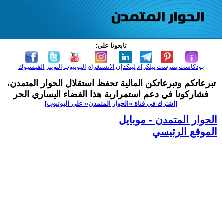
تابعونا على:
بودكاست
بنترست
تيلكرام
لينكدإن
الانستغرام
اليوتيوب
التويتر
الفيسبوك
تبرعاتكم وتبرعاتكن المالية تحفظ استقلال الحوار المتمدن،
فشاركونا في دعم استمرارية هذا الفضاء اليساري الحر
[اشترك في قناة ‫«الحوار المتمدن» على اليوتيوب]
الحوار المتمدن - موبايل
الموقع الرئيسي