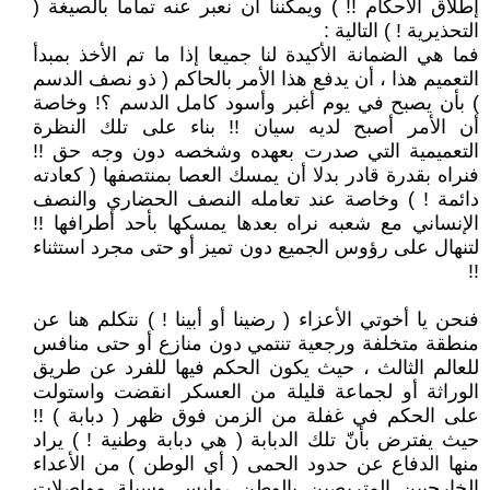
إطلاق الأحكام !! ) ويمكننا أن نعبر عنه تماما بالصيغة (
التحذيرية ! ) التالية :
فما هي الضمانة الأكيدة لنا جميعا إذا ما تم الأخذ بمبدأ
التعميم هذا ، أن يدفع هذا الأمر بالحاكم ( ذو نصف الدسم
) بأن يصبح في يوم أغبر وأسود كامل الدسم ؟! وخاصة
أن الأمر أصبح لديه سيان !! بناء على تلك النظرة
التعميمية التي صدرت بعهده وشخصه دون وجه حق !!
فنراه بقدرة قادر بدلا أن يمسك العصا بمنتصفها ( كعادته
دائمة ! ) وخاصة عند تعامله النصف الحضاري والنصف
الإنساني مع شعبه نراه بعدها يمسكها بأحد أطرافها !!
لتنهال على رؤوس الجميع دون تميز أو حتى مجرد استثناء
!!
فنحن يا أخوتي الأعزاء ( رضينا أو أبينا ! ) نتكلم هنا عن
منطقة متخلفة ورجعية تنتمي دون منازع أو حتى منافس
للعالم الثالث ، حيث يكون الحكم فيها للفرد عن طريق
الوراثة أو لجماعة قليلة من العسكر انقضت واستولت
على الحكم في غفلة من الزمن فوق ظهر ( دبابة ) !!
حيث يفترض بأنّ تلك الدبابة ( هي دبابة وطنية ! ) يراد
منها الدفاع عن حدود الحمى ( أي الوطن ) من الأعداء
الخارجيين المتربصين بالوطن ،وليس وسيلة مواصلات