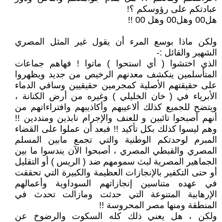
عبادتكم على رؤوسكم ؟!
هل00 وهل00 وهل 00 !!
ولكن ماذا بوسع المرء أن يقول غير المثل المصري
الشهير والقائل :-
الذي اختشوا ( أي استحوا ) ماتوا ! فهاهم جماعات
المتأسلمين ينكشف معدنهم الرخيص من جديد ويظهروا
على حقيقتهم الأصلية كمجرمين حقيقيين وسافي الدماء
الأبرياء في ( خان الخليلي ) وغيره من أرض الكنانة ،
ويتضح للجميع كذلك ألاعيبهم وأكاذيبهم وافتراءاتهم من
أنهم أصبحوا تائبين و للعنف والإجرام نابذين ومنددين !!
وهم ليسوا كذلك بكل تأكيد !! فبعد أن عملوا على القضاء
المبرم لوحدتكم الوطنية والتي تجمع مابين المسلم
المصري والقبطي المصري ، أصبحوا الآن يندسوا ما بين
الجماهير المصرية لبث سمومهم ضد ( الريس ) أو التقليل
أو حتى التكفير بالإنجازات العظيمة والكبيرة التي تحققت
في عهده متناسين إنجازاتهم السوداوية وأعمالهم
الإرهابية المتنوعة التي حدثت ومازالت تحدث في
المنطقة ومنها مصر المحروسة !!
ولكن ، هل يعني ذلك كله السكوت والرضوخ عن