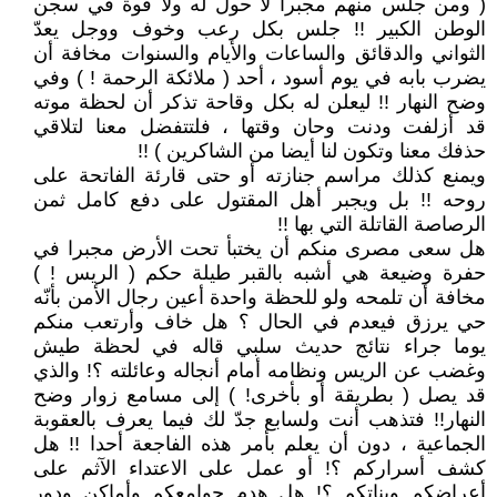
( ومن جلس منهم مجبرا لا حول له ولا قوة في سجن
الوطن الكبير !! جلس بكل رعب وخوف ووجل يعدّ
الثواني والدقائق والساعات والأيام والسنوات مخافة أن
يضرب بابه في يوم أسود ، أحد ( ملائكة الرحمة ! ) وفي
وضح النهار !! ليعلن له بكل وقاحة تذكر أن لحظة موته
قد أزلفت ودنت وحان وقتها ، فلتتفضل معنا لتلاقي
حذفك معنا وتكون لنا أيضا من الشاكرين ) !!
ويمنع كذلك مراسم جنازته أو حتى قارئة الفاتحة على
روحه !! بل ويجبر أهل المقتول على دفع كامل ثمن
الرصاصة القاتلة التي بها !!
هل سعى مصرى منكم أن يختبأ تحت الأرض مجبرا في
حفرة وضيعة هي أشبه بالقبر طيلة حكم ( الريس ! )
مخافة أن تلمحه ولو للحظة واحدة أعين رجال الأمن بأنّه
حي يرزق فيعدم في الحال ؟ هل خاف وأرتعب منكم
يوما جراء نتائج حديث سلبي قاله في لحظة طيش
وغضب عن الريس ونظامه أمام أنجاله وعائلته ؟! والذي
قد يصل ( بطريقة أو بأخرى! ) إلى مسامع زوار وضح
النهار!! فتذهب أنت ولسابع جدّ لك فيما يعرف بالعقوبة
الجماعية ، دون أن يعلم بأمر هذه الفاجعة أحدا !! هل
كشف أسراركم ؟! أو عمل على الاعتداء الآثم على
أعراضكم وبناتكم ؟! هل هدم جوامعكم وأماكن ودور