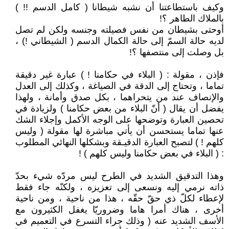
وكيف باستطاعتنا أن نشبه شيطانا ( كامل الدسم !! )
بالملاك الطاهر ؟!
أوحتى بشيطان من نفس فصيلته وجنسه ولكن لم تصل
لديه حالة السمّ إلى حالة الكمال الدسم ( الشيطاني !) ،
بل وصلت إلى منتصفها ؟!
فإذن ، مقولة : ( البلاء في حكامنا ! ) عبارة غير دقيقة
تماما ، وتحتاج إلى الدقة في الصياغة ، وكذلك إلى العدل
والإنصاف عند من يتحراهما ، بكل صدق وأمانة ، ولهذا
يفضل أن يقال ( أنّ البلاء من بعض حكامنا ) ولزيادة في
تحصين العبارة وتوضحها على الوجه الأكمل وإجلاء الشك
عنها تماما يستحسن أن يأتي مباشرة لها مقولة ( وليس
كلهم ! ) لتصبح العبارة الدقيـقة وبشكلها النهائي المطلوب
: ( البلاء في بعض حكامنا وليس كلهم ) !
وهذا التدقيق الشديد في الطرح ليس مردّه شيء بحدّ
ذاته نرمي إليه ونسعى إلى تعزيزه ، ولكنّه جاء فقط
لإعطاء لكلّ ذي حقّ حقّه ، هذا من ناحية ، ومن ناحية
أخرى ، هناك أمرا هاما وضروريّا يغفل الكثيرون مع
الأسف الشديد عنه ( وذلك جراء التسرع في التعميم في