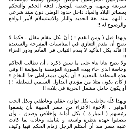
سريعة وسهلة ورخيصة للوصول لدفة الحكم والتحكم
بمصائر البلاد والعباد داخل حدود الوطن دون سند شرعي
، اللهم سند لغة الحديد والنار والاستسلام لأمر الواقع
والرضوخ له !!
ولهذا قيل ( ومن القدم ! ) أنّ لكل مقام مقال ، فكما لا
يصح أن يقدم التعازي في المناسبات المفرحة والسعيدة
!! فأنّه بكل التأكيد لا يقدم التهاني في المآتم ودور العزاء
!!
ولا يصح بتاتا بناء على ما سبق ذكره ، أن نطالب الحاكم
وخاصة الذي جاء بهذه الصورة المؤسفة والمؤلمة !! وفي
هذه المنطقة بالتحديد !! أن يكون ديمقراطي حدّ النخاع !!
( كأن يكون مثلا من مؤيدي التداول السلمي للسلطة ! )
أو يكون حامل مشعل الحرية في بلاده !!
ولهذا كلّه نخاطب بكل توازن عقلي وعاطفي وبكل الحب
الوفير ، الأخوة الأعزاء من مصر الحبيبة بأن ينصفوا
رئيسهم ( المبارك ) بكل أمانة وإخلاص وصدق ، وأن
ينصفوا عهده بنظرة واسعة و شاملة وعادلة لما كانت
عليه مصر منذ أن أستلم الرجل زمام الحكم فيها وكيف