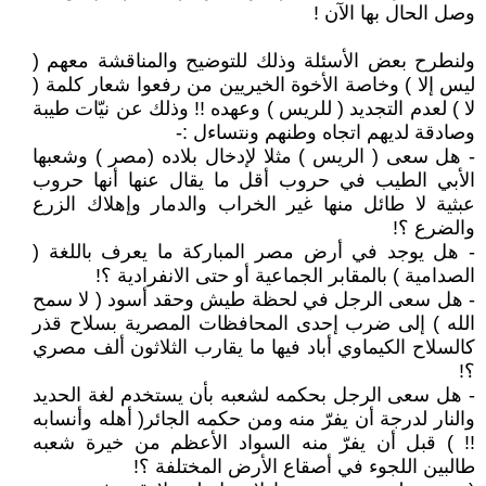
وصل الحال بها الآن !
ولنطرح بعض الأسئلة وذلك للتوضيح والمناقشة معهم (
ليس إلا ) وخاصة الأخوة الخيريين من رفعوا شعار كلمة (
لا ) لعدم التجديد ( للريس ) وعهده !! وذلك عن نيّات طيبة
وصادقة لديهم اتجاه وطنهم ونتساءل :-
- هل سعى ( الريس ) مثلا لإدخال بلاده (مصر ) وشعبها
الأبي الطيب في حروب أقل ما يقال عنها أنها حروب
عبثية لا طائل منها غير الخراب والدمار وإهلاك الزرع
والضرع ؟!
- هل يوجد في أرض مصر المباركة ما يعرف باللغة (
الصدامية ) بالمقابر الجماعية أو حتى الانفرادية ؟!
- هل سعى الرجل في لحظة طيش وحقد أسود ( لا سمح
الله ) إلى ضرب إحدى المحافظات المصرية بسلاح قذر
كالسلاح الكيماوي أباد فيها ما يقارب الثلاثون ألف مصري
؟!
- هل سعى الرجل بحكمه لشعبه بأن يستخدم لغة الحديد
والنار لدرجة أن يفرّ منه ومن حكمه الجائر( أهله وأنسابه
!! ) قبل أن يفرّ منه السواد الأعظم من خيرة شعبه
طالبين اللجوء في أصقاع الأرض المختلفة ؟!