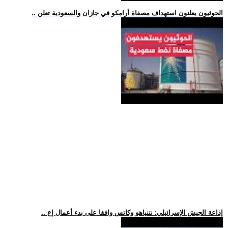
.. الحوثيون يعلنون استهداف مصفاة أرامكو في جازان والسعودية تعلن
.. إذاعة الجيش الإسرائيلي: نتنياهو وكاتس وافقا على بدء أعمال إع