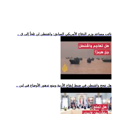
.. نائب مساعد وزير الدفاع الأمريكي السابق: واشنطن لن تلجأ إلى ق
.. هل تنجح واشنطن في ضبط إيقاع الأزمة ومنع تدهور الأوضاع في لبن