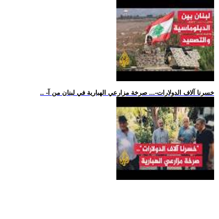
.. -خسرنا آلاف الدولارات-... صرخة مزارعي الهبارية في لبنان من آ