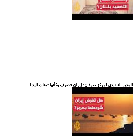
.. المدير التنفيذي لمركز صوفان: إيران تتصرف وكأنها تمتلك اليد ا