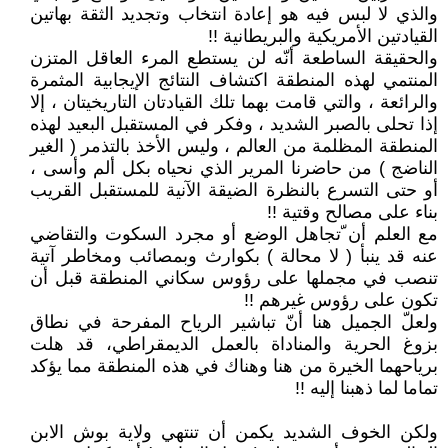
والذي لا لبس فيه هو إعادة انتخاب وتجديد الثقة بهاتين
القيادتين الأمريكية والبريطانية !!
والحقيقة الساطعة أنّه لن يستطع المرء العاقل المتزن
المنتمي لهذه المنطقة اكتشاف النتائج الإيجابية المثمرة
والرائعة ، والتي قامت بهما تلك القيادتان التاريخيتان ، إلا
إذا تحلى بالصبر الشديد ، وفكر في المستقبل البعيد لهذه
المنطقة المظلمة من العالم ، وليس الأخذ بالتذمر ( الغير
الناضج ) من حاضرنا المرير الذي نحياه بكل ألم وأسى ،
أو حتى التسرع بالنظرة الضيقة الآنية للمستقبل القريب
بناء على مصالح وقتية !!
مع العلم أن ّتجاهل الوضع أو مجرد السكوت والتقاضي
عنه قد ينبأ ( لا محالة ) بكوارث وبمصائب ومخاطر آتية
تنصب في مجملها على رؤوس سكاني المنطقة قبل أن
تكون على رؤوس غيرهم !!
ولعلّ الجميل هنا أنّ تباشير الرياح المفرحة في نطاق
بزوغ الحرية والمناداة بالعمل الديمقراطي، قد هلت
برياحهما الخيرة من هنا وهناك في هذه المنطقة مما يؤكد
تماما لما ذهبنا إليه !!
ولكن الخوف الشديد يكمن أن تنتهي ولاية بوش الابن