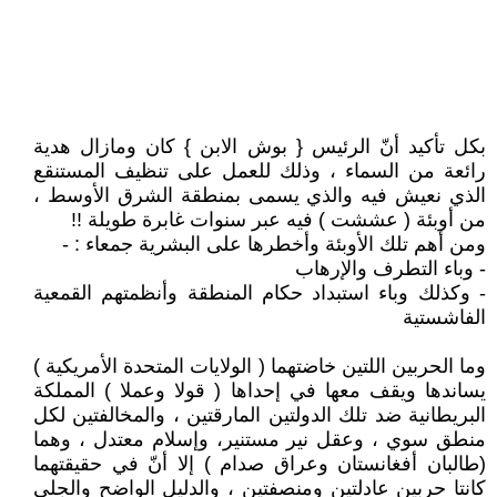
بكل تأكيد أنّ الرئيس { بوش الابن } كان ومازال هدية
رائعة من السماء ، وذلك للعمل على تنظيف المستنقع
الذي نعيش فيه والذي يسمى بمنطقة الشرق الأوسط ،
من أوبئة ( عششت ) فيه عبر سنوات غابرة طويلة !!
ومن أهم تلك الأوبئة وأخطرها على البشرية جمعاء : -
- وباء التطرف والإرهاب
- وكذلك وباء استبداد حكام المنطقة وأنظمتهم القمعية
الفاشستية
وما الحربين اللتين خاضتهما ( الولايات المتحدة الأمريكية )
يساندها ويقف معها في إحداها ( قولا وعملا ) المملكة
البريطانية ضد تلك الدولتين المارقتين ، والمخالفتين لكل
منطق سوي ، وعقل نير مستنير، وإسلام معتدل ، وهما
(طالبان أفغانستان وعراق صدام ) إلا أنّ في حقيقتهما
كانتا حربين عادلتين ومنصفتين ، والدليل الواضح والجلي