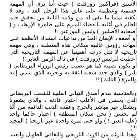
الأسبق (فراكنين روزفلت ) حيث أننا نرى أن المهمة
جسمية وعظيمة على عاتق هذا الرجل الفذ ، وقد لا
تكفيه تماما ما تبقى له من ولايته الثانية من تحقيق حلم
العالم في أغلبه بالقضاء المبرم على ظاهرة الإرهاب و (
أصحابه الأصليين ) وليس الموزعين !!
أو أضعف الإيمان الحدّ من تداعيات استبداد الأنظمة على
أمهات رؤوس غالبية سكاني هذه المنطقة ، وهي مهمة
تاريخية لا تقل درجة أهميتها عن المهمة التاريخية التي
أعطيت للرئيس (روزفلت ) في ذاك الزمن الغابر !!
أو يكون نصيبه كما هو نصيب رئيس الوزراء البريطاني (
بلير ) والذي جدد شعبه الثقة به وبحزبه الذي ينتمي إليه
وللمرة ( الثالثة ) !!
وبالمناسبة نقدم أصدق التهاني القلبية للشعب البريطاني
الذي يحسن في الأغلب اختيار قادته ، والذي يشعرنا
وبشكل غير مباشر بالحرج وعقدة الذنب الدائمة من أنّنا
لم نحسن ( نحن سكان المنطقة ) اختيار حاكما واحد
(عليه العين ! ) ولو حتى لمرة واحدة عبر تاريخنا ( المجيد
!! ) .
وهذا بالرغم من الإرث التاريخي والثقافي الطويل والعتيد