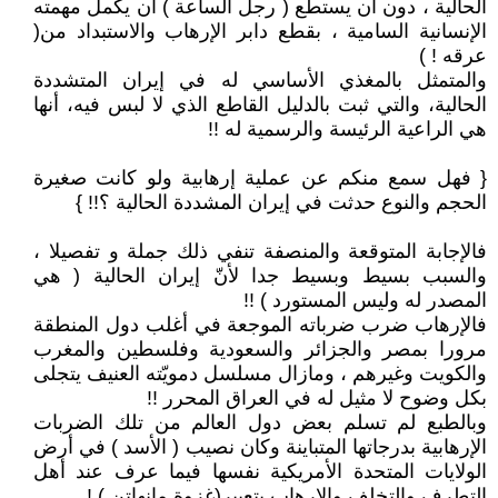
الحالية ، دون أن يستطع ( رجل الساعة ) أن يكمل مهمته
الإنسانية السامية ، بقطع دابر الإرهاب والاستبداد من(
عرقه ! )
والمتمثل بالمغذي الأساسي له في إيران المتشددة
الحالية، والتي ثبت بالدليل القاطع الذي لا لبس فيه، أنها
هي الراعية الرئيسة والرسمية له !!
{ فهل سمع منكم عن عملية إرهابية ولو كانت صغيرة
الحجم والنوع حدثت في إيران المشددة الحالية ؟!! }
فالإجابة المتوقعة والمنصفة تنفي ذلك جملة و تفصيلا ،
والسبب بسيط وبسيط جدا لأنّ إيران الحالية ( هي
المصدر له وليس المستورد ) !!
فالإرهاب ضرب ضرباته الموجعة في أغلب دول المنطقة
مرورا بمصر والجزائر والسعودية وفلسطين والمغرب
والكويت وغيرهم ، ومازال مسلسل دمويّته العنيف يتجلى
بكل وضوح لا مثيل له في العراق المحرر !!
وبالطبع لم تسلم بعض دول العالم من تلك الضربات
الإرهابية بدرجاتها المتباينة وكان نصيب ( الأسد ) في أرض
الولايات المتحدة الأمريكية نفسها فيما عرف عند أهل
التطرف والتخلف والإرهاب بتعبير(غزوة مانهاتن ) !