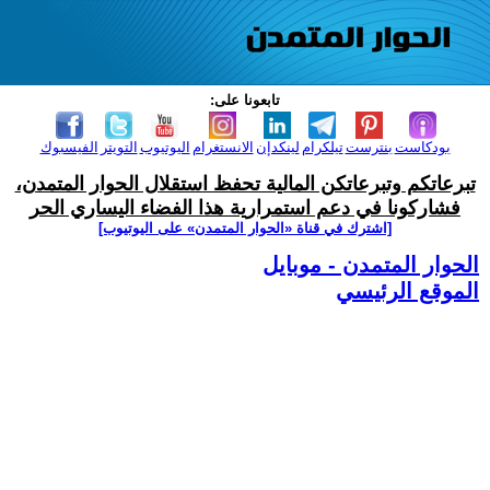
تابعونا على:
بودكاست
بنترست
تيلكرام
لينكدإن
الانستغرام
اليوتيوب
التويتر
الفيسبوك
تبرعاتكم وتبرعاتكن المالية تحفظ استقلال الحوار المتمدن،
فشاركونا في دعم استمرارية هذا الفضاء اليساري الحر
[اشترك في قناة ‫«الحوار المتمدن» على اليوتيوب]
الحوار المتمدن - موبايل
الموقع الرئيسي