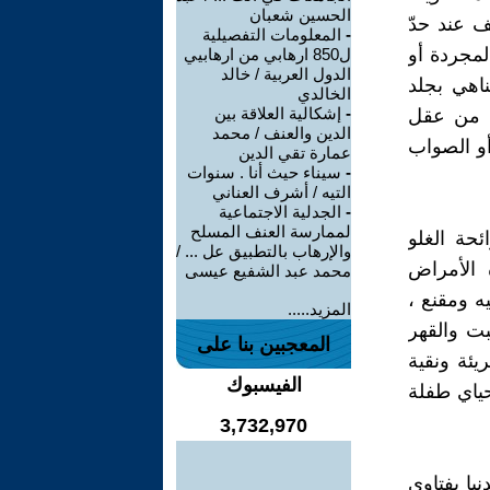
الحسين شعبان
ف عند حدّ
-
المعلومات التفصيلية
لمجردة أو
ل850 ارهابي من ارهابيي
الدول العربية / خالد
اهي بجلد
الخالدي
-
إشكالية العلاقة بين
ن من عقل
الدين والعنف / محمد
أو الصواب
عمارة تقي الدين
-
سيناء حيث أنا . سنوات
التيه / أشرف العناني
-
الجدلية الاجتماعية
لممارسة العنف المسلح
ئحة الغلو
والإرهاب بالتطبيق عل ... /
 الأمراض
محمد عبد الشفيع عيسى
ه ومقنع ،
المزيد.....
بت والقهر
المعجبين بنا على
ئة ونقية
الفيسبوك
ياي طفلة
3,732,970
يا بفتاوى