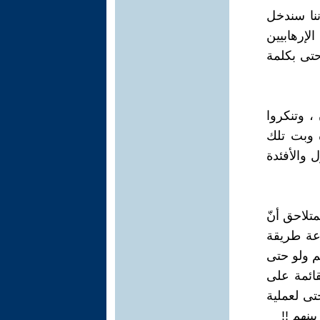
ننا سندخل
لإرهابيين
حتى بكلمة
، وتنكروا
ة وبت تلك
 والأفئدة
متلاحق أنّ
اعة طريقة
م ولو حتى
قائمة على
تى لعملية
نهم !!