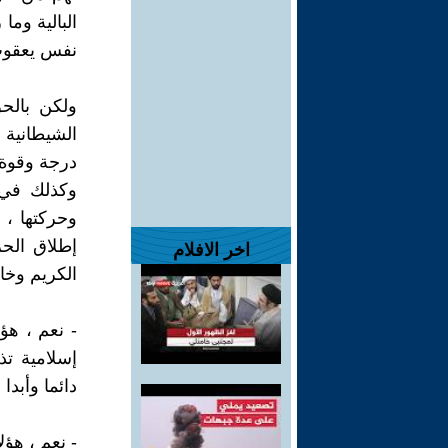
البالية وم
نفس يعقوب 
ولكن بالح
الشيطانية 
درجة وقوة 
وكذلك في 
وحركتها ، 
إطلاق الحر
اخر الافلام
الكريم وخا
- نعم ، هؤ
إسلامية تذ
دائما وأبد
- نعم ، هؤل