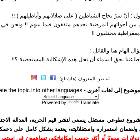
ل : أنّ سرّ نجاح الشياطين ( على ضلالاتهم وأباطيلهم ) !!
م من أجوائهم المرضية نجدهم متفقون فيما بينهم !! ونحن في
ديمقراطية مختلفون !!
ال الهام هنا والقائل :
اعتنا بحق السماء أن نحل هذه الإشكالية المستعصية ؟!!
#ناصر_المعروف (هاشتاغ)
موضوع إلى لغات أخرى -
ate the topic into other languages
Powered by
Translate
شروع تطوعي مستقل يسعى لنشر قيم الحرية، العدالة الاجتم
. ولضمان استمراره واستقلاليته، يعتمد بشكل كامل على دعمك
دعمكم بمبلغ 10 دولارات سنويًا أو أكثر حسب إمكانياتكم، تساهمون في استم