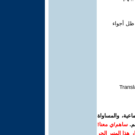
 ظل أجواء
Transl
اعية، والمساواة
م.
ساهم/ي معنا!
رار هذا المنبر الحر