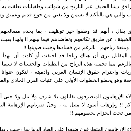
ا رافق ديننا الحنيف عبر التاريخ من شوائب وطفيليات تعلقت ب
والتي هي بالتأكيد لا تسمن ولا تغني من جوع قديم وعميق وشد
ق يقال ، أنهم قد وظفوا خير توظيف ، بما يخدم مصالحهم 
الخبيثة ، عن طريق تكاتفهم وتعاضدهم فيما بينهم !! ولهذا بقي
ومنعة رياحهم ، بالرغم من فسادها وخبث طويتها !!
المقابل نرى أن هناك رياحا قد اختفت أو كادت أن تهدأ ق
بالرغم مما تحمله هذه الرياح من الطيبات والحسنات لا سيما 
يات واحترام حقوق الإنسان العربي وآدميته ، لتكون عنوانا
صة وهو يخطو الخطوات الأولى على عتبات القرن الحادي والعش
لاء الإرهابيون المتطرفون يقاتلون بلا شرف ولا نبل ولا حتى أ
كر !! وبإرهاب أسود لا مثيل له ، وجلّ ضرباتهم الإرهابية الب
ا من تحت الحزام لخصومهم !!
اء الإرهابيون المتطرفون ضيقوا على العباد الدنيا بما رحبت ، بق