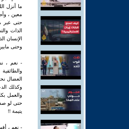
ما أنزل ال
معين ، وأص
حتى عبر م
الذات وال
الإنسان ال
وحتى مابين 
- نعم ، نش
والطائفية
العضال نحو
وكذلك الدع
والعمل بك
حتى لو صدر
يتيمة !!
- نعم ، أف