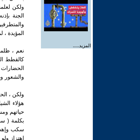
ولكن لعلمن
الجنة بإذن
والمتطرفين
المؤيدة ، لم
المزيد.....
نعم ، ظلمو
كالقطط الس
الحضارات ،
والشعور وغيره ال
ولكن ، الحق
هؤلاء الشي
حياتهم ومس
بكلمة ( سو
سكب وإهدار
اهتزاز ولو