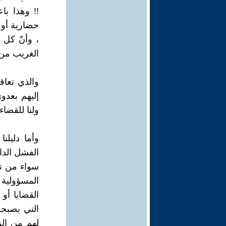
!! وهذا با
حضارية أو ث
، وأنّ كل 
الغريب من 
والذي تعاق
إليهم بعدو
ولنا للقضاء
وأما دليلن
الفشل الدا
سواء من تب
المسؤولية 
القضايا أو
التي يصبحو
لهم من الز