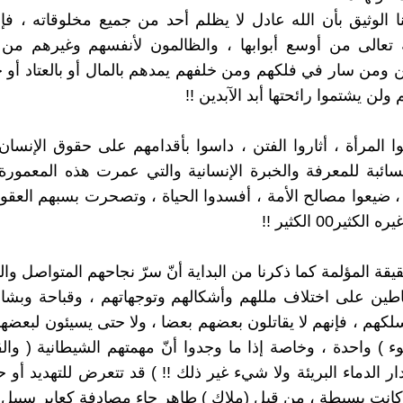
ا الوثيق بأن الله عادل لا يظلم أحد من جميع مخلوقاته ، فإ
ه تعالى من أوسع أبوابها ، والظالمون لأنفسهم وغيرهم من ا
 ومن سار في فلكهم ومن خلفهم يمدهم بالمال أو بالعتاد أو 
 ولن يشتموا رائحتها أبد الآبدين !!
ا المرأة ، أثاروا الفتن ، داسوا بأقدامهم على حقوق الإنسان 
ائبة للمعرفة والخبرة الإنسانية والتي عمرت هذه المعمور
 ضيعوا مصالح الأمة ، أفسدوا الحياة ، وتصحرت بسبهم العقول
كثير00 الكثير !!
يقة المؤلمة كما ذكرنا من البداية أنّ سرّ نجاحهم المتواصل وال
اطين على اختلاف مللهم وأشكالهم وتوجهاتهم ، وقباحة وبش
لكهم ، فإنهم لا يقاتلون بعضهم بعضا ، ولا حتى يسيئون لبعضه
ء ) واحدة ، وخاصة إذا ما وجدوا أنّ مهمتهم الشيطانية ( وال
 الدماء البريئة ولا شيء غير ذلك !! ) قد تتعرض للتهديد أو ح
 كانت بسيطة ، من قبل (ملاك ) طاهر جاء مصادفة كعابر سبيل بي