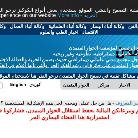
ة التصفح والنشر، الموقع يستخدم بعض أنواع الكوكيز نرجو النق
More info - المزيد
experience on our website
الفن
-
وكالة أنباء اليسار
-
وكالة أنباء العلمانية
-
وكالة أنباء العمال
-
وكا
الاقتصاد
-
اخبار الطب والعلوم
 الرئيسي لمؤسسة الحوار المتمدن
، علمانية، ديمقراطية، تطوعية وغير ربحية
ل مجتمع مدني علماني ديمقراطي حديث يضمن الحرية والعدالة الاجتم
حوار المتمدن على جائزة ابن رشد للفكر الحر والتى نالها أعلام في الفك
م مشاكل تقنية في تصفح الحوار المتمدن نرجو النقر هنا لاستخدام الموقع
كوردي
English
الاخبار
مراكز
الحوار المتمدن
ر المعروف
- هل من حل عملي ومجدي لحل هذه الإشكالية المستعصية ؟
 وتبرعاتكن المالية تحفظ استقلال الحوار المتمدن، فشاركونا 
استمرارية هذا الفضاء اليساري الحر