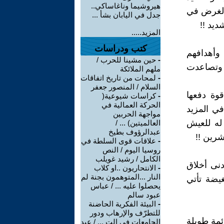
هيروشيما وناغاساكي..
ه لغرض في
جدل في اليابان بشأ ...
يد !!
المزيد.....
كتب ودراسات
وأهدافهم
-
حين مشينا للحرب /
ت وتصاعدت
ملهم الملائكة
-
لمحات من تاريخ اتفاقات
السلام / المنصور جعفر
وة دفعها
-
كراسات شيوعية(
الحركة العمالية في
في المزيد
مواجهة الحربين
 له للعيش
العالميتين) ... /
عبدالرؤوف بطيخ
رين !!
-
علاقات قوى السلطة في
روسيا اليوم / النص
الكامل / رشيد غويلب
دنى أخلاق
-
الانتحاريون ..او كلاب
النار ...المتوهمون بجنة لم
غيضة تأتي
يحصلوا عليه ... / عباس
عبود سالم
-
البيئة الفكرية الحاضنة
للتطرّف والإرهاب ودور
ائمة طويلة
الجامعات في الت ... / عبد