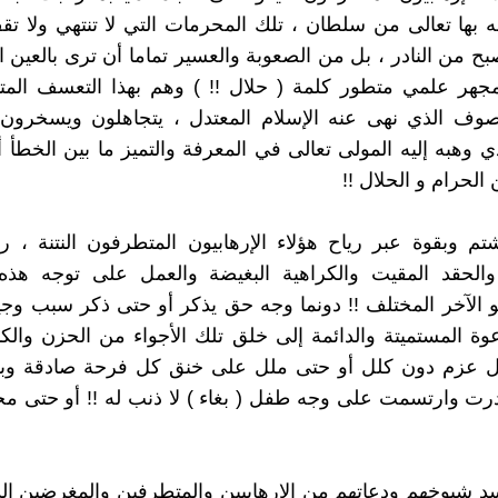
له بها تعالى من سلطان ، تلك المحرمات التي لا تنتهي ولا تق
بح من النادر ، بل من الصعوبة والعسير تماما أن ترى بالعين ا
جهر علمي متطور كلمة ( حلال !! ) وهم بهذا التعسف المتن
تصوف الذي نهى عنه الإسلام المعتدل ، يتجاهلون ويسخرو
ذي وهبه إليه المولى تعالى في المعرفة والتميز ما بين الخطأ 
الحرام و الحلال !!
تم وبقوة عبر رياح هؤلاء الإرهابيون المتطرفون النتنة ، را
 والحقد المقيت والكراهية البغيضة والعمل على توجه هذه
 الآخر المختلف !! دونما وجه حق يذكر أو حتى ذكر سبب وجي
وة المستميتة والدائمة إلى خلق تلك الأجواء من الحزن والك
ل عزم دون كلل أو حتى ملل على خنق كل فرحة صادقة وبري
ت وارتسمت على وجه طفل ( بغاء ) لا ذنب له !! أو حتى مح
سد شيوخهم ودعاتهم من الإرهابيين والمتطرفين والمغرضين الدن