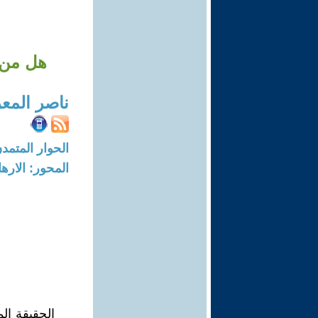
هل من 
ناصر المع
الحوار المتمدن-العدد: 1182 - 05
المحور: الاره
الحقيقة ال