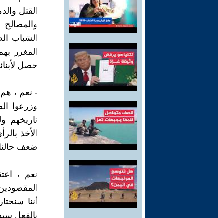
القتل والدم
والمصالح و
الشباب الصغ
المغرر بهم
حصل لأبنائه
- نعم ، هم
وزرعوا الض
تاريخهم ول
الأخذ بالر
ضعف حالنا و
نعم ، اعتق
المقصودين ت
أننا سنختا
بالفعل سيدخ