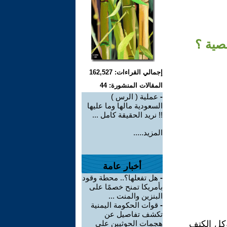
صية ؟
إجمالي القراءات: 162,527
المقالات المنشورة: 44
-
عملية ( الرس )
السعودية مالها وما عليها
!! نريد الحقيقة كامل ...
المزيد.....
أخبار عامة
-
هل تفعلها؟.. محطة وقود
بأمريكا تمنح خصمًا على
البنزين والمنت ...
-
قوات الحكومة اليمنية
تكشف تفاصيل عن
ؤكل الكتف
هجمات الحوثيين على