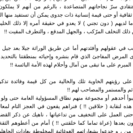
عتقادي سرّ نجاحاتهم المتصاعدة ، بالرغم من أنهم لا يملكون 
قافية أو حتى قيمة إنسانية ذات جدوى يمكن أن تستفيد منها البل
ما لديهم ( دون تجني ) لا يعدو في حقيقة أمره إلا ذلك الخل
ذلك التخلف المرّكب ، والجهل المدقع ، والتطرف المقيت !!
ب في عقولهم وأفئدتهم أما عن طريق الوراثة جيلا بعد جيل !!
ى المرض المفاجئ الذي قام بنشره وإحيائه بمنطقتنا بالتحديد 
 المبرم على ما تبقى من آمال وأحلام لهذه الأمة البائسة !!
ا على رؤيتهم الخاوية تلك والخالية من كل قيمة وفائدة تذك
ئم والمستمر والمصاحب لهم !!
وأ أحدهم أو مجموعة منهم نطاق المسؤولية العامة حتى ولو
هذه لنقابة ( حلاقين !! ) فنراهم يقعون في العجز التام لمع
 حتى العمل على التخفيف من تداعياتها ، ناهيك عن ذكر القضا
ن بعدها (عراة تماما كما خلقتني !! ) أمام من أعطوهم الثق
من ، و خدعوا بشعاراتهم الغوغائية المخلوطة بعادات الجاهلية 