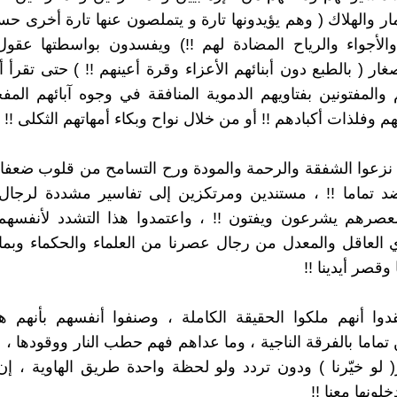
ار والهلاك ( وهم يؤيدونها تارة و يتملصون عنها تارة أخرى حس
الأجواء والرياح المضادة لهم !!) ويفسدون بواسطتها عقول
ار ( بالطبع دون أبنائهم الأعزاء وقرة أعينهم !! ) حتى تقرأ أ
 والمفتونين بفتاويهم الدموية المنافقة في وجوه آبائهم المف
م وفلذات أكبادهم !! أو من خلال نواح وبكاء أمهاتهم الثكلى !!
 نزعوا الشفقة والرحمة والمودة ورح التسامح من قلوب ضعفاء
د تماما !! ، مستندين ومرتكزين إلى تفاسير مشددة لرجال 
عصرهم يشرعون ويفتون !! ، واعتمدوا هذا التشدد لأنفسهم 
أي العاقل والمعدل من رجال عصرنا من العلماء والحكماء وبما 
قصر أيدينا !!
دوا أنهم ملكوا الحقيقة الكاملة ، وصنفوا أنفسهم بأنهم 
ماما بالفرقة الناجية ، وما عداهم فهم حطب النار ووقودها ، و
ر( لو خيّرنا ) ودون تردد ولو لحظة واحدة طريق الهاوية ، إن
لونها معنا !!