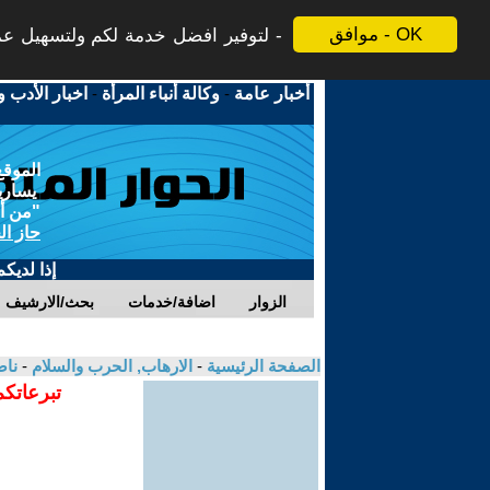
موافق - OK
لتوفير افضل خدمة لكم ولتسهيل عملي
أخبار عامة
-
وكالة أنباء المرأة
-
اخبار الأدب و
الموقع
يسارية
"من أج
حاز ال
إذا لديك
الزوار
اضافة/خدمات
بحث/الارشيف
الصفحة الرئيسية
-
الارهاب, الحرب والسلام
-
ناص
تبرعاتكم