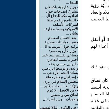
المخا ...
أيّة رؤية
-
وزير خارجية باكستان
ينشر 7 إيضاحات حول
اد والعباد
اتفاقية مكة للدفاع ال ...
يط العجيب
-
البنتاغون تقدم طلبًا
لشركات الأسلحة
الأمريكية وسط مخاوف
بشأن ...
-
بعد احتمال انضمام
 أو أنتقل
مصر.. مباحثات مصرية
أعداء لهم
تركية حول الترتيبات ال ...
-
وزير خارجية مصر:
مساعي تقسيم ليبيا خط
أحمر بالنسبة للقاهرة
-
ليونيل ميسي يفقد
ر، هو ذلك
والده، والوسط الرياضي
يساند النجم الأرجنتي ...
-
إسرائيل ترفض خطة
 كان نطاق
مجلس السلام في غزة،
وتؤكد -لا انسحاب إلا بع ...
الجة أبسط
-
-من الأفضل ألا يُبرم
يا الجسام
اتفاق بين واشنطن
وطهران-.. وزير إسرائيل
ة في غفلة
...
والتقاليد
-
في الذكرى الـ81 لقصف