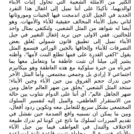
الكثير من الامثلة الشعبية التي تحاول إثبات الأبناء
لوالديهما، تأكيدًا على أننا نميل إلى اغفال هذا التفرد
الجديد في الجيل الذي اندمجت فيها الجينات وموروثاتها
لتاتي بجيل الأبناء المخالف حقيقية للأباء والأمهات. وهو
أيضا له شواهد من المثل الشعبي، ولنكتفي بمثال واحد
للحالتين، ففي الاولى حين نريد إغفال التغيير في جيل
الأبناء نميل إلى تطبيق قانون شمولي يُغلق بعض
التصرفات للأبناء وإلحاقها بالجين الوراثي فتسمع المثل
يقول "اكفي القدرة على فمها تطلع البنت لأمها"، وأظنه
يشير إلى ميلنا أن نثبت عاطفة ما ونتعامل معها بما
خبرناه من خبرة سلوكية مع هذه العاطفة وهو ميكانيزم
اجتماعي لا إرادي بل وجمعي مجتمعي. وأما المثل الآخر
حين ندرك حجم الفروق بين جين الأباء وجين الأبناء؛
ستجد المثل الشعبي "يخلق من ضهر العالم جاهل ومن
ضهر الجاهل عالم"، أي أننا على الدوام نتناوب بين حالة
من الاستقرار العاطفي، والميل إليه لتفسير السلوك
المجتمعي بشكل سريع للتعامل معه وتكوين ردود أفعال،
وبين ما يمكن ان نسميه واقع الصدمة حين نفشل في
تقديم المبررات لسلوك ما ناتج عن كوننا لم ندرك طبيعة
الاختلاف والتبدل في العواطف فيما بين جيل الآباء
والأبناء، فنسرع إلى محاولة تثبيت قاعدة ثابتة لمساعدة