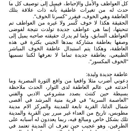
كل العواطف والأمل والإحباط، فيميل إلى توصيف كل ما
حدث له من تغيرات عاطفية بأنه ذات علاقة بتلك
العاطفة وهي الخوف، فيقرر "كسرنا الخوف".
الحقيقة هكذا لا خوف كُسر ولا غيره من العواطف تم
تنحيتها، إنما هي عواطف جديدة تولدت نتيجة لفوضى
العواطف السابق، ولما لم يدرك حقيقته صاحبه يميل إلى
وصفها بعاطفة مشاركة بمدها الجيني بكثرة في هذه
العاطفة، وهكذا يتم استبدال عاطفة الخوف المباشر
الطبيعي، بعاطفة جديدة تماما لا نعرفها لكننا نسميها
"الخوف المكسور".
عاطفة جديدة وليدة:
دعوني أضرب مثلا واقعيا من واقع الثورة المصرية وما
أحدثته في عالم العاطفة لدى الثوار، الحدث ملاحظة
بسيطة حين كنتث بصدد مشروعي الادبي والفني
"العاصمة السرية" في قرية منية المرشد في أقصى
شمال الدلتا، القرية تابعة للمدينة والمركز الام مدينة
مطوبس، تاريخ من العداء غير مبرر بين القرية والمدينة
تلك بشكل خاص ومبالغ فيه، ربما يعددون له أسبابه على
الطرفين، وهو عجيب حين تعرف ان المدينة تعتمد في