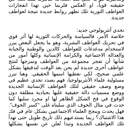
حقيقته قويأ، او العكس فلربما حين تهدا انفجارات
العواطف الثورية تلك تظهر روابط جديدة نتيجة لعواطف
جديدة.
تحدي أنثربولوجي جديد:
خلاصة الأمر، فالسياسة والحركات الثورية لها أثر قوي
في تحريك العواطف البشرية، وهو ما يجعل البعض يبرر
لاستخدام مدغدغات للعواطف كالدين والوطنية والخيانة
والعدالة الاجتماعية والكرامة الإنسانية وكلها أمور من
شأنها أن تفجر مجموعة من العواطف وتمزجها لتنتج
عواطف أخرى جديدة لم يحن بعد الوقت لتدقيقها بشكل
علمي صحيح، لكي نعطيها اسمها الحقيقي. وهنا تبرز
مسئولية علماء الأنثربولوجيا، فهم بصدد تحدي عظيم في
وضع وصف حقيقي لتلك العواطف الإنسانية الجديدة
ووضع مسميات دالة حقيقية عليها بحيادية مطلقة دون
الوقوع في فخ الشكل الظاهر لها او مجرد سلبها كما
حدث في مثال الخوف الذي سلبناه غلى "كسر الخوف".
فهل يحدث وينجح العلماء الاجتماعيين بشكل عام في فك
هذا الاشتباك؟ ربما يستدعيهم ذلك تاريخ طويل حتى تهدأ
تلك العواطف الجديدة وتبدا تُعلن عن نفسها بشكلها