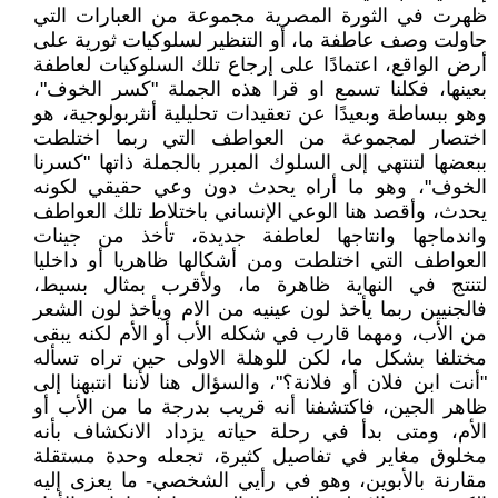
ظهرت في الثورة المصرية مجموعة من العبارات التي
حاولت وصف عاطفة ما، أو التنظير لسلوكيات ثورية على
أرض الواقع، اعتمادًا على إرجاع تلك السلوكيات لعاطفة
بعينها، فكلنا تسمع او قرا هذه الجملة "كسر الخوف"،
وهو ببساطة وبعيدًا عن تعقيدات تحليلية أنثربولوجية، هو
اختصار لمجموعة من العواطف التي ربما اختلطت
ببعضها لتنتهي إلى السلوك المبرر بالجملة ذاتها "كسرنا
الخوف"، وهو ما أراه يحدث دون وعي حقيقي لكونه
يحدث، وأقصد هنا الوعي الإنساني باختلاط تلك العواطف
واندماجها وانتاجها لعاطفة جديدة، تأخذ من جينات
العواطف التي اختلطت ومن أشكالها ظاهريا أو داخليا
لتنتج في النهاية ظاهرة ما، ولأقرب بمثال بسيط،
فالجنيين ربما يأخذ لون عينيه من الام ويأخذ لون الشعر
من الأب، ومهما قارب في شكله الأب أو الأم لكنه يبقى
مختلفا بشكل ما، لكن للوهلة الاولى حين تراه تسأله
"أنت ابن فلان أو فلانة؟"، والسؤال هنا لأننا انتبهنا إلى
ظاهر الجين، فاكتشفنا أنه قريب بدرجة ما من الأب أو
الأم، ومتى بدأ في رحلة حياته يزداد الانكشاف بأنه
مخلوق مغاير في تفاصيل كثيرة، تجعله وحدة مستقلة
مقارنة بالأبوين، وهو في رأيي الشخصي- ما يعزى إليه