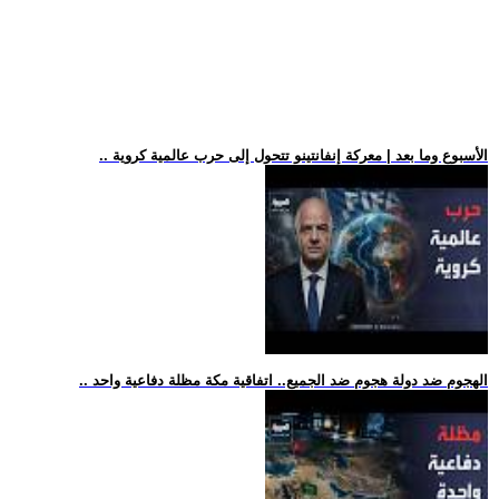
.. الأسبوع وما بعد | معركة إنفانتينو تتحول إلى حرب عالمية كروية
.. الهجوم ضد دولة هجوم ضد الجميع.. اتفاقية مكة مظلة دفاعية واحد