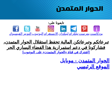
تابعونا على:
بودكاست
بنترست
تيلكرام
لينكدإن
الانستغرام
اليوتيوب
التويتر
الفيسبوك
تبرعاتكم وتبرعاتكن المالية تحفظ استقلال الحوار المتمدن،
فشاركونا في دعم استمرارية هذا الفضاء اليساري الحر
[اشترك في قناة ‫«الحوار المتمدن» على اليوتيوب]
الحوار المتمدن - موبايل
الموقع الرئيسي