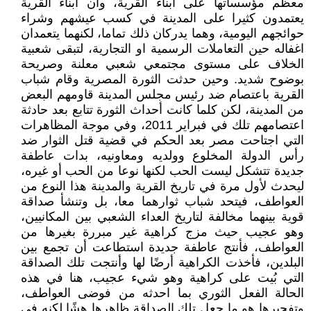
معظم مؤسساتها على أبناء القرية، وان أبناء القرية
يعتمدون كثيرا على المدينة في كسب عيشهم وشراء
حوائجهم اليومية، وهما يدركان ذلك تماما، لكنهما يتعمدان
اغفاله حين التعاملات الرسمية او التجارية، لتبقى شعبية
الخلاف على مستوى مجتمعي شعبي معلنة وصريحة
بوضوح شديد. وحين حدثت الثورة المصرية وقام شباب
القرية باعتصام ضد رئيس مجلس المدينة قاومهم البعض
من المدينة، لكن كلما كانت أحداث الثورة تتابع بعد حادثة
اعتصامهم تلك في فبراير 2011، وفي موجة المظاهرات
التي اجتاحت مصر بعد الحكم في قضية قتل الثوار ضد
رأس الدولة المخلوع وولديه ومعاونيه، بدات عاطفة
جديدة تتشكل ليست الحب لكنها نوعا من الحب أو غيره،
ليحدث لأول مرة في تاريخ القرية والمدينة هذا النوع من
العواطف، فيتحد شباب ثوارهما معا، بل وتنشأ صداقة
قوية بينهما مخالفة لتاريخ العداء الشعبي بين المكانيين،
وهو عجيب حيث مزج كراهية غير مبررة بغيرها من
العواطف، فأنتج عاطفة جديدة استطاعت أن تجمع بين
البلدين، فأخذت الكراهية أرضًا لها وأنتجت تلك الصداقة
التي بُيت على كراهية وهو شيء عجيب، هنا في هذه
الحالة الفعل الثوري بما احدثه من فوضى العواطف،
وتفجيرها هو ما جعل تلك الصداقة ظاهرها هشًا لكنه في