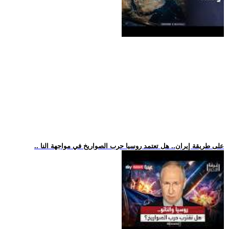
.. على طريقة إيران.. هل تعتمد روسيا حرب الصواريخ في مواجهة النا