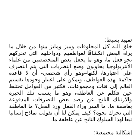
تمهيد بسيط:
خلق الله كل المخلوقات وميز ومايز بينها من خلال ما
يراه البعض انكشافًا لعواطفهم ودواخلهم التي تحركهم
نحو فعل ما، وهو ما يجعل بعض المتخصصين من علماء
الأنثربولوجيا يحاولون وضع النظريات التي يتم التصرف
على اعتبارها، لكنها–وهو رأي شخصي- أن لا قاعدة
حاكمة لهذه العواطف، ويمكن على اعتبار وجودها تقسيم
العالم إلى فئات ومجموعات، فكثير من العوامل تختلط
حين نتكلم عن العاطفة، وهو ما يسبب تلك الحيرة
والارتباك الناتج عن رصد بعض التصرفات المدفوعة
بعاطفة ما، ما السر وراء الفعل ورد الفعل؟ ما العاطفة
التي تحرك نحوه؟ كيف يمكن لنا أن نقولب نماذج إنسانيا
تبعا لهذا السلوك الناتج عن عاطفة ما.
إشكالية مجتمعية: