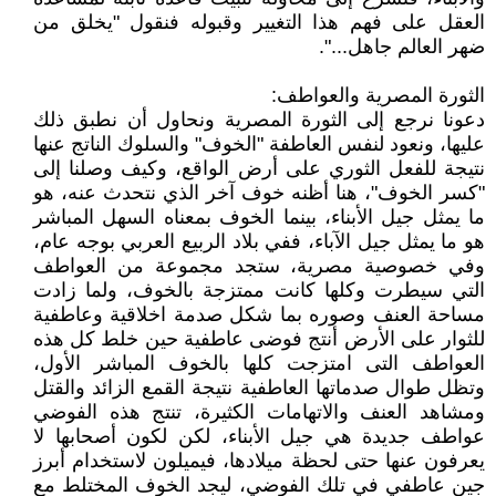
العقل على فهم هذا التغيير وقبوله فنقول "يخلق من
ضهر العالم جاهل...".
الثورة المصرية والعواطف:
دعونا نرجع إلى الثورة المصرية ونحاول أن نطبق ذلك
عليها، ونعود لنفس العاطفة "الخوف" والسلوك الناتج عنها
نتيجة للفعل الثوري على أرض الواقع، وكيف وصلنا إلى
"كسر الخوف"، هنا أظنه خوف آخر الذي نتحدث عنه، هو
ما يمثل جيل الأبناء، بينما الخوف بمعناه السهل المباشر
هو ما يمثل جيل الآباء، ففي بلاد الربيع العربي بوجه عام،
وفي خصوصية مصرية، ستجد مجموعة من العواطف
التي سيطرت وكلها كانت ممتزجة بالخوف، ولما زادت
مساحة العنف وصوره بما شكل صدمة اخلاقية وعاطفية
للثوار على الأرض أنتج فوضى عاطفية حين خلط كل هذه
العواطف التى امتزجت كلها بالخوف المباشر الأول،
وتظل طوال صدماتها العاطفية نتيجة القمع الزائد والقتل
ومشاهد العنف والاتهامات الكثيرة، تنتج هذه الفوضي
عواطف جديدة هي جيل الأبناء، لكن لكون أصحابها لا
يعرفون عنها حتى لحظة ميلادها، فيميلون لاستخدام أبرز
جين عاطفي في تلك الفوضي، ليجد الخوف المختلط مع