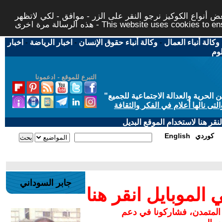
 أنواع الكوكيز نرجو النقر على الزر - موافق - لكي لاتظهر
This website uses cookies to ensure you ge
وكالة أنباء العمال
-
وكالة أنباء حقوق الإنسان
-
اخبار الرياضة
-
اخبار
لوم
التبرع للموقع - ادعمونا
حرية والعدالة الاجتماعية للجميع
"
تى نالها أعلام في الفكر والثقافة
قر هنا لاستخدام الموقع البديل
كوردي
English
جابر السوداني
لموبايل انقر هنا
 المتمدن، فشاركونا في دعم