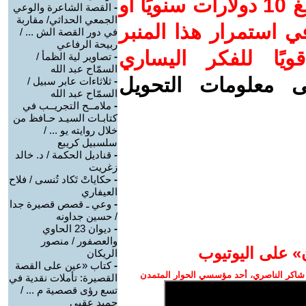
ساهم/ي معنا! بدعمكم بمبلغ 10 دولارات سنويًا أو
-
القصة الشاعرة والوعي
الجمعي الحداثي/ مقاربة
 استمرار هذا المنبر
في دور القصة الش ... /
ربيحة الرفاعي
ويًا للفكر اليساري
-
تصاوير لية الظمأ /
السمّاح عبد الله
ى معلومات التحويل
-
ثلاثاءات عابر سبيل /
السمّاح عبد الله
-
ملامــح التجريــب في
كتابـات السيـد حـافظ من
خلال روايته يو ... /
سلسبيل كريبع
-
قناديل الحكمة / د. خالد
زغريت
-
حكاياتْ تَكاد تُنسى / فلاح
العيفاري
-
وعي ـ قصص قصيرة جدا
/ حسين جداونه
-
ديوان 23 الحاوي
والعصفور / منصور
» على اليوتيوب
الريكان
-
كتاب «عين على القصة
شاكر الناصري، أحد مؤسسي الحوار المتمدن
القصيرة: تأملات نقدية في
تسع رؤى قصصية م ... /
حميد عقبي