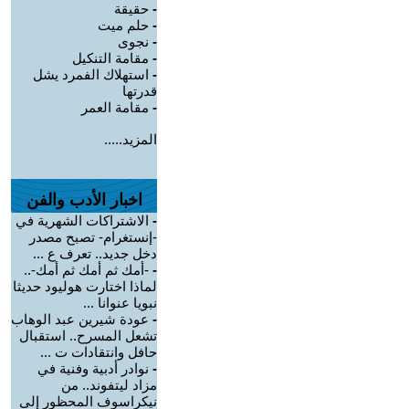
-
حقيقة
-
حلم ميت
-
نجوى
-
مقامة التنكيل
-
استهلاك الفمرد يشل
قدرتها
-
مقامة العمر
المزيد.....
اخبار الأدب والفن
-
الاشتراكات الشهرية في
-إنستغرام- تصبح مصدر
دخل جديد.. تعرف ع ...
-
-أمك ثم أمك ثم أمك-..
لماذا اختارت هوليود حديثا
نبويا عنوانا ...
-
عودة شيرين عبد الوهاب
تشعل المسرح.. استقبال
حافل وانتقادات ت ...
-
نوادر أدبية وفنية في
مزاد ليتفوند.. من
نيكراسوف المحظور إلى