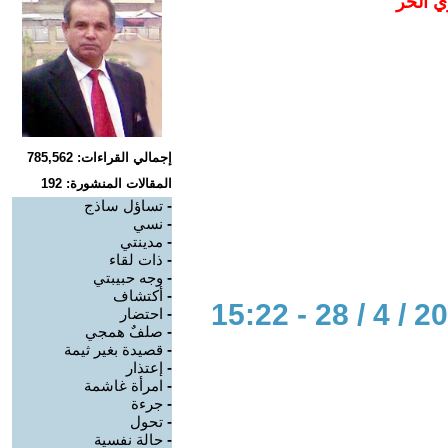
ي الحر
إجمالي القراءات: 785,562
المقالات المنشورة: 192
-
تساؤل ساذج
-
نسي
-
مدينتي
-
ذات لقاء
-
وجه حبيبتي
-
أكتشاف
-
احتضار
-
صلفٌ همجي
-
قصيدة بغير ثيمة
-
إعتذار
-
امرأة غاشمة
-
جرءة
-
تحول
-
حالة نفسية