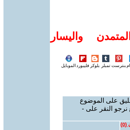
متمدن واليسار
م
بنترست
تمبلر
بلوكر
فليبورد
الموبايل
عليق على الموضوع
نرجو النقر على -
 (
0
)