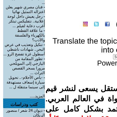
...
-
فنان مصري شهير يعلن
اعتزاله التمثيل نهائيا
-
رجل يعيش داخل لوحة
إعلانية.. نتفليكس تبتكر
أغرب دعاية لفيلم ...
-
ما علاقة القطط
بالكهرباء والفلسفة
Translate the topic
والأدب؟
-
تنكيل وتعذيب في عرض
into
البحر.. شهادات ناشطي
أسطول غزة تفضح الرو ...
-
تطور المقامة من
Power
اليازجي إلى المويلحي
مرورا بسحر القصص
التراث ...
-
-باص الأحلام-.. تحويل
سيارة إسعاف مستهدفة
ستقل يسعى لنشر قيم
إلى سينما متنقلة ل ...
المزيد.....
واة في العالم العربي.
كتب ودراسات
عتمد بشكل كامل على
-
ديوان 24 شعر / منصور
الريكان