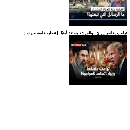
.. ترامب يحاصر إيران.. والمرشد يستعد أمنيًا! | تغطية خاصة من سك