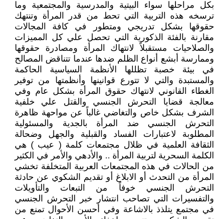
بكل مراحلها سواء البيتية والمدرسية والمجتمعية وما
ترسخه هذه التربية التي تحط من قدر المرأة وتنتهك
حقوقها بشكل تدريجي ومتطور في كافة المجالات
مقارنة بالفئة الذكورية التي تحصل علي كل المميزات
والصلاحيات مستقبلاً لانتهاك المرأة ومصادرة حقوقها
وممارسة أبشع أنواع الظلم ضدها عندما تتناقض المصالح
في بيئة خصبة تظللها الأنظمة السياسية الحاكمة
والمستبدة والتي لا تتورع قوانينها وأنظمتها من توفير
الغطاء القانوني لانتهاك حقوق المرأة بشكل عام وفي
معالجة قضايا التحرش الجنسي والقتل علي خلفية
الشرف بشكل خاص والتغاضي غالباً عن مواحهة ظاهرة
التحرش الجنسي ضد المرأة بالجدية والمسئولية
المطلوبة لاعتبارات الفساد والقبلية والجهل وضحالة
الثقافة العلمية في ظلال مجتمعات كلمة ( عيب ) هي
الكلمة السحرية لتربية المرأة .. والأدهي والأمر في الكثير
من الحالات في هذه المجتمعات العربية المتخلفة تخشي
المرأة من التحدث أو الابلاغ أو تقديم الشكوي عن حادثة
التحرش الجنسي خوفاً من التبعات والتأويلات
والتفسيرات التي تصاحب انتشار خبر التحرش الجنسي
في مجتمع يتلذذ بالاشاعة وفي أحسن الأحوال تمنع من