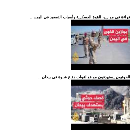
.. قراءة في موازين القوة العسكرية وأسباب التصعيد في اليمن
.. الحوثيون يستهدفون مواقع لقوات دفاع شبوة في بيحان