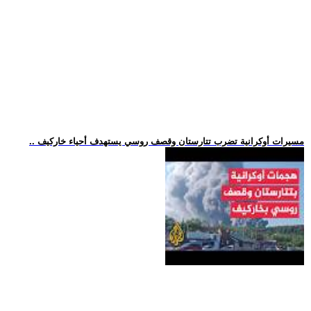
.. مسيرات أوكرانية تضرب تتارستان وقصف روسي يستهدف أحياء خاركيف