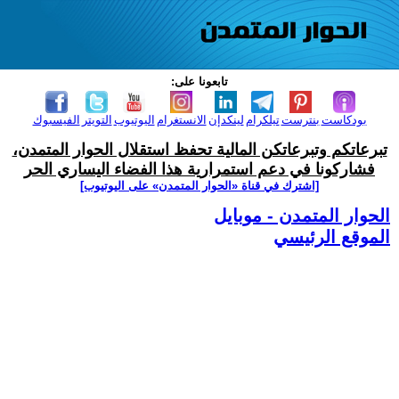
تابعونا على:
بودكاست
بنترست
تيلكرام
لينكدإن
الانستغرام
اليوتيوب
التويتر
الفيسبوك
تبرعاتكم وتبرعاتكن المالية تحفظ استقلال الحوار المتمدن،
فشاركونا في دعم استمرارية هذا الفضاء اليساري الحر
[اشترك في قناة ‫«الحوار المتمدن» على اليوتيوب]
الحوار المتمدن - موبايل
الموقع الرئيسي