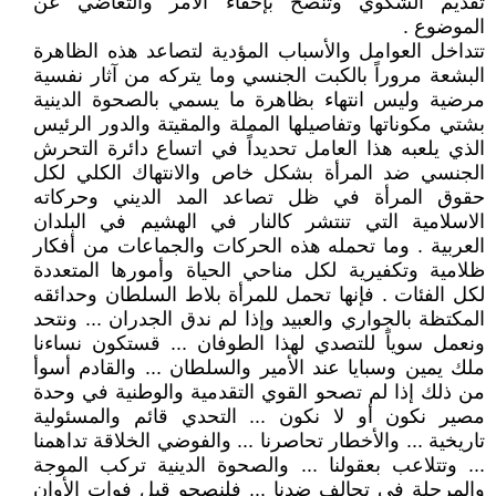
تقديم الشكوي وتنصح بإخفاء الأمر والتغاضي عن
الموضوع .
تتداخل العوامل والأسباب المؤدية لتصاعد هذه الظاهرة
البشعة مروراً بالكبت الجنسي وما يتركه من آثار نفسية
مرضية وليس انتهاء بظاهرة ما يسمي بالصحوة الدينية
بشتي مكوناتها وتفاصيلها المملة والمقيتة والدور الرئيس
الذي يلعبه هذا العامل تحديداً في اتساع دائرة التحرش
الجنسي ضد المرأة بشكل خاص والانتهاك الكلي لكل
حقوق المرأة في ظل تصاعد المد الديني وحركاته
الاسلامية التي تنتشر كالنار في الهشيم في البلدان
العربية . وما تحمله هذه الحركات والجماعات من أفكار
ظلامية وتكفيرية لكل مناحي الحياة وأمورها المتعددة
لكل الفئات . فإنها تحمل للمرأة بلاط السلطان وحدائقه
المكتظة بالجواري والعبيد وإذا لم ندق الجدران ... ونتحد
ونعمل سوياً للتصدي لهذا الطوفان ... قستكون نساءنا
ملك يمين وسبايا عند الأمير والسلطان ... والقادم أسوأ
من ذلك إذا لم تصحو القوي التقدمية والوطنية في وحدة
مصير نكون أو لا نكون ... التحدي قائم والمسئولية
تاريخية ... والأخطار تحاصرنا ... والفوضي الخلاقة تداهمنا
... وتتلاعب بعقولنا ... والصحوة الدينية تركب الموجة
والمرحلة في تحالف ضدنا ... فلنصحو قبل فوات الأوان