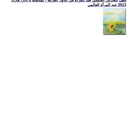
ملف التحرش الجنسي ضد المرأة في الدول العربية - بمناسبة 8 آذار/ مارت
2013 عيد المرأة العالمي