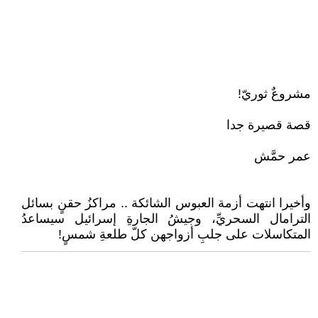
مشروعٌ ثوريّ!
قصة قصيرة جدا
عمر حمَّش
وأخيرا انتهت أزمة العبوس الشائكة .. مراكزُ حقنٍ بسائل
الترامال السحريِّ، وجيشُ الجارةِ إسرائيل سيساعدُ
المتكاسلات على جلبِ أزواجهن كلّ طلعةِ شمسٍ!