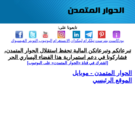
تابعونا على:
بودكاست
بنترست
تيلكرام
لينكدإن
الانستغرام
اليوتيوب
التويتر
الفيسبوك
تبرعاتكم وتبرعاتكن المالية تحفظ استقلال الحوار المتمدن،
فشاركونا في دعم استمرارية هذا الفضاء اليساري الحر
[اشترك في قناة ‫«الحوار المتمدن» على اليوتيوب]
الحوار المتمدن - موبايل
الموقع الرئيسي