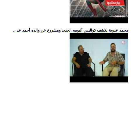
.. محمد عدوية يكشف كواليس ألبومه الجديد ومشروع عن والده أحمد عد