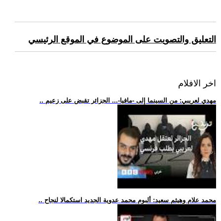
التعليق والتصويت على الموضوع في الموقع الرئيسي
اخر الافلام
.. مهدي لعريبي: من السينما إلى -مافيا-... الجزائر تقبض على زعيم
.. محمد علام وهيثم سعيد: ألبوم محمد عدوية الجديد استكمالا لنجاح