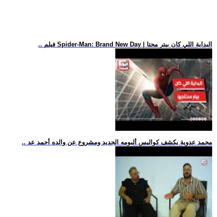
.. فيلم Spider-Man: Brand New Day | البداية اللي كان بيتر محتا
.. محمد عدوية يكشف كواليس ألبومه الجديد ومشروع عن والده أحمد عد