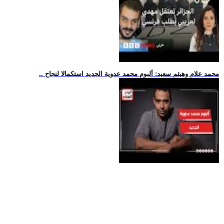
.. محمد علام وهيثم سعيد: ألبوم محمد عدوية الجديد استكمالا لنجاح