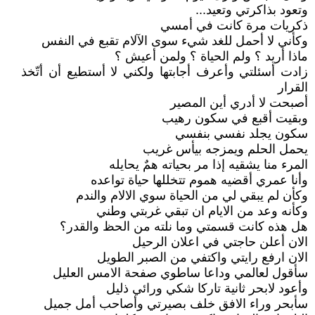
وتعود بذاكرتي وتعيد...
ذكريات مرة كانت في أمسي
وكأني لا أحمل للغد شيء سوى الآلام تقبع في النفس
ماذا أريد ؟ ولم الحياة ؟ ولمن أعيش ؟
زادت أسئلتي وأعرف أجابتها ولكني لا أستطيع أن أتّخذ
القرار
أصبحت لا أدري أين المصير
وبقيت أقبع في سكون رهيب
سكون يجلد نفسي بنفسي
يحمل الحلم ويمزجه بيأس غريب
المرء منا يشقيه إذا مر بحياته همٌ يحايله
وأنا عمري أقضيه هموم تتخللها حياة تواعده
وكأن لم يبقي لي من الحياة سوي الالام والندم
وكأنه وعد من الايام ان تبقي غربتي وطني
هل هذه كانت قسمتي وما نلته من الحظ والقدر؟
الان أعلن حاجتي في اعلان الرحيل
الان ارفع رايتي واكتفي من الصبر الطويل
سأقول لعالمي وداعا ساطوي صفحة الامس العليل
وأعود لابحر ثانية تاركا شكي ورائي ذليل
سأبحر وراء الافق خلف بصيرتي وأصاحب أمل جميل