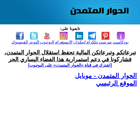
تابعونا على:
بودكاست
بنترست
تيلكرام
لينكدإن
الانستغرام
اليوتيوب
التويتر
الفيسبوك
تبرعاتكم وتبرعاتكن المالية تحفظ استقلال الحوار المتمدن،
فشاركونا في دعم استمرارية هذا الفضاء اليساري الحر
[اشترك في قناة ‫«الحوار المتمدن» على اليوتيوب]
الحوار المتمدن - موبايل
الموقع الرئيسي