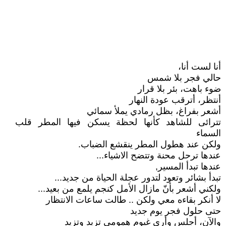
أنا لست أنا،
حالي فجر بلا شمس
ضوء باهت، بئر بلا قرار
أنتظر، أترقب عودة النهار
أشعر بفراغ، بظل رمادي يملأ سمائي
تترائى للشاهد كأنها لحظة يسكن فيها المطر قلب
السماء
ولكن عند هطول المطر ينقشع الضباب.
عندها ترحل محنة وتتضح الاشياء...
عندها تبدأ المسير,
تبدأ بشائر وتعود لتدور عجلة الحياة من جديد...
ولكني أشعر بأنّ مازال الأمل كنجم يلمع من بعيد...
لا أنكر بقاءه معي ولكن .. طالت ساعات الانتظار
حتى حلول فجر يوم جديد
والآن، أجلس وأرى غيوم همومي تزيد وتزيد