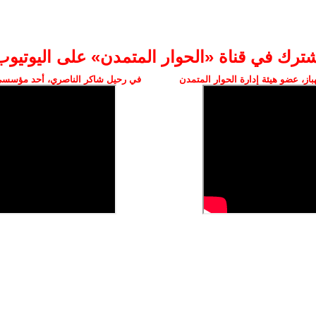
شترك في قناة «الحوار المتمدن» على اليوتيوب
ز، عضو هيئة إدارة الحوار المتمدن
في رحيل شاكر الناصري، أحد مؤسسي 