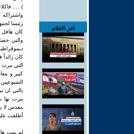
) …. فاكل
رئيسا لجمهور
اخر الافلام
كان هافل قا
ديموقراطية
كان رائداً
التي مرت ب
كبير و معا
الشيوعيين 
بالتي ان ت
مرت بها ب
مقدس لا ي
أطلقت عليه
لم يمت هاف