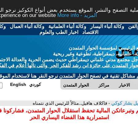
ة التصفح والنشر، الموقع يستخدم بعض أنواع الكوكيز نرجو النق
More info - المزيد
experience on our website
الفن
-
وكالة أنباء اليسار
-
وكالة أنباء العلمانية
-
وكالة أنباء العمال
-
وكا
الاقتصاد
-
اخبار الطب والعلوم
 الرئيسي لمؤسسة الحوار المتمدن
، علمانية، ديمقراطية، تطوعية وغير ربحية
ل مجتمع مدني علماني ديمقراطي حديث يضمن الحرية والعدالة الاجتم
حوار المتمدن على جائزة ابن رشد للفكر الحر والتى نالها أعلام في الفك
م مشاكل تقنية في تصفح الحوار المتمدن نرجو النقر هنا لاستخدام الموقع
كوردي
English
الاخبار
مراكز
الحوار المتمدن
ل بشار كوكي
- فاكلاف هافيل..مثالاً للرئيس الذي نتمناه
 وتبرعاتكن المالية تحفظ استقلال الحوار المتمدن، فشاركونا 
استمرارية هذا الفضاء اليساري الحر