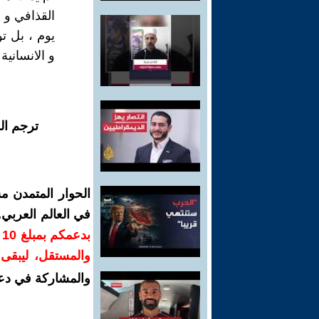
القذافي و 
يوم ، بل ت
و الانسانية 
ترجم ال
الحوار المتمدن م
في العالم العربي
ب
والمستقل، ليبقى ص
والمشاركة في دع