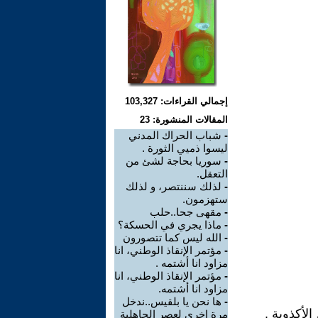
إجمالي القراءات: 103,327
المقالات المنشورة: 23
-
شباب الحراك المدني
ليسوا ذميي الثورة .
-
سوريا بحاجة لشئ من
التعقل.
-
لذلك سننتصر، و لذلك
ستهزمون.
-
مقهى جحا..حلب
-
ماذا يجري في الحسكة؟
-
الله ليس كما تتصورون
-
مؤتمر الإنقاذ الوطني، انا
مزاود انا أشتمه .
-
مؤتمر الإنقاذ الوطني، انا
مزاود انا أشتمه.
-
ها نحن يا بلقيس..ندخل
لأكذوبة .
مرة اخرى لعصر الجاهلية