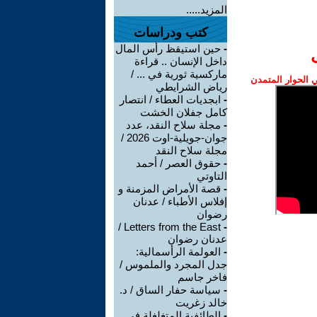
المزيد.....
كتب ودراسات
-
حين استيقظ رأس المال
داخل الإنسان .. قراءة
ماركسية ثورية في ... /
الحوار المتمدن
رياض الشرايطي
-
ابجديات العطاء / انتصار
كامل جفلان الخشت
-
مجلة سلاح النقد، عدد
جوان-جويلية-اوت 2026 /
مجلة سلاح النقد
-
حقوق العصر / أحمد
التاوتي
-
قصة الأمراض المزمنة و
إفلاس الأطباء / عدنان
رضوان
Letters from the East /
-
عدنان رضوان
-
العولمة الرأسمالية:
جدل المجرد والملموس /
فاخر جاسم
-
سياسة حفار الساق / د.
خالد زغريت
-
الطائفية المتغلغلة في