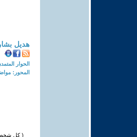
هديل بشار
الحوار المتمدن-العدد: 3897 - 12
المحور: مواض
( كل شخص ب