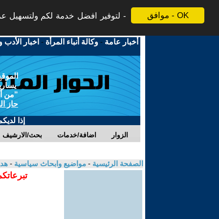
موافق - OK
لتوفير افضل خدمة لكم ولتسهيل عملي
أخبار عامة
-
وكالة أنباء المرأة
-
اخبار الأدب و
الموقع
يسارية
"من أج
حاز ال
إذا لديك
الزوار
اضافة/خدمات
بحث/الارشيف
الصفحة الرئيسية
-
مواضيع وابحاث سياسية
-
هدي
تبرعاتكم