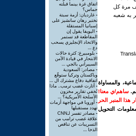
اتفاق غزة بينما قبلته
ف مرة كل
حماس؟
ر به شعبه
-
غارديان: أزمة سبتة
تختبر رهان سانشيز على
إسبانيا المستقلة
-
اليويفا يقول إن
المقاطعة قد تستمر
والاتحاد الإنجليزي يسحب
دع ...
-
بلومبيرغ: كثرة حالات
Transl
الانتحار في قيادة الأمن
السيبراني بالجي ...
-
مصادر: السعودية
وباكستان وتركيا ستوقّع
اتفاقية دفاع مشترك ال ...
اعية، والمساواة
-
أثارت غضب ترمب.. ماذا
م.
ساهم/ي معنا!
تُخفي تقارير مخزون
الأسلحة الأمريكية؟ ...
رار هذا المنبر الحر
-
أوروبا في مواجهة أزمات
تهدد مستقبلها
معلومات التحويل
-
مصادر تفسر لـCNN
علاقة غضب ترامب من
التسريبات عن تناقص
الذخا ...