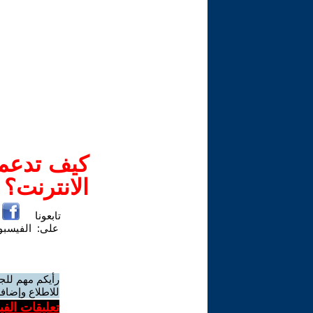
كيف تدعم-
الانترنت؟
تابعونا
على:
الفيسب
رأيكم مهم للج
للاطلاع وإضافة
تعليقات الف