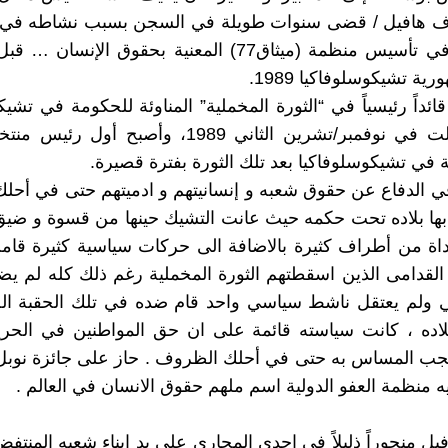
اف هافيل / قضى سنوات طويلة في السجن بسبب نشاطه في 
واشتراكه في تأسيس منظمة (ميثاق77) المعنية بحقوق الإنس
ية تشيكوسلوفاكيا 1989.
ئداً رئيسياً في “الثورة المخملية” المناوئة للحكومة في تشيك
والتي حصلت في نوفمبر/تشرين الثاني 1989، وأصبح أو
 في تشيكوسلوفاكيا بعد تلك الثورة بفترة قصيرة.
 في الدفاع عن حقوق شعبه و إنسانيتهم و ادميتهم حتى في أح
ها بلاده تحت حكمه حيث عانت التشيك حينها من قسوة و ضيق
داة من أطراف كثيرة بالاضافة الى حركات سياسية كثيرة قا
القدامى الذين اسقطتهم الثورة المخملية رغم ذلك كله لم 
ي ولم يعتقل ناشط سياسي واحد قام ضده في تلك الحقبة الص
لاده ، كانت سياسته قائمة على ان حق المواطنين في الحر
جب المساس به حتى في أحلك الظروف . حاز على جائزة نوبل 
 منظمة العفو الدولية اسم ملهم حقوق الانسان في العالم .
يل منحوراً ذليلاً في احدى المجاري على يد ابناء شعبه المنتف