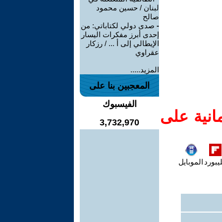
لبنان / حسين محمود
صالح
-
صدى دولي لكتاباتي: من
إحدى أبرز مفكرات اليسار
الإيطالي إلى أ ... / رزكار
عقراوي
المزيد.....
المعجبين بنا على
الفيسبوك
انية على
3,732,970
يبورد
الموبايل