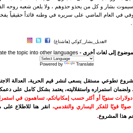
سيموت بشار و كل من يحذو حذوهم ، ولا يلعن شعبه روحه ال
وفي في العام الماضي على سريره في وطنه قائداً حقيقياً يفخ
.
#هديل_بشار_كوكي (هاشتاغ)
موضوع إلى لغات أخرى -
ate the topic into other languages
Powered by
Translate
شروع تطوعي مستقل يسعى لنشر قيم الحرية، العدالة الاجتم
. ولضمان استمراره واستقلاليته، يعتمد بشكل كامل على دعمك
دعمكم بمبلغ 10 دولارات سنويًا أو أكثر حسب إمكانياتكم، تساهمون في استم
وتًا قويًا للفكر اليساري والتقدمي
،
انقر هنا للاطلاع على 
م هذا المشروع
.