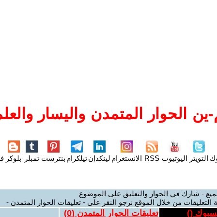
ين الحوار المتمدن واليسار والعلم
وك
التويتر
اليوتيوب
RSS
الانستغرام
لينكدإن
تيلكرام
بنترست
تمبلر
بلوكر
فل
ميع - شارك في الحوار والتعليق على الموضوع
 التعليقات من خلال الموقع نرجو النقر على - تعليقات الحوار المتمدن -
يسبوك (
)
تعليقات الحوار المتمدن (
0
)