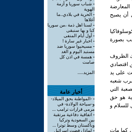
-
شباب سوريا و أزمة
المعارضة
الهوية
ان … قبل أن يصبح
-
الحرية في بلادي..ما
أغلاها
-
لسنا اهل ذمة ،من سوريا
كنا و بها سنبقى
وسلوفاكيا
-
أول أيام المنفى
ل رئيس منتخب بصورة
-
اخبار غير سارة !
-
مسيحيوا سوريا ضد
مستبد اليوم و الغد
لك الظروف
-
همسة في اذن كل
صامت
 اقتصادي
مت على يد
المزيد.....
يضرب شعبه
عبة التي
أخبار عامة
ية هو حق
-
-المواطنة بحق الميلاد-
و-سياحة الولادة- في
للسلام و
مرمى قرارات ترامب ...
-
اتفاقية دفاعية مرتقبة
بين السعودية وتركيا
وباكستان وسط توترا ...
ض كما مات
-
لماذا رفضت إسرائيل