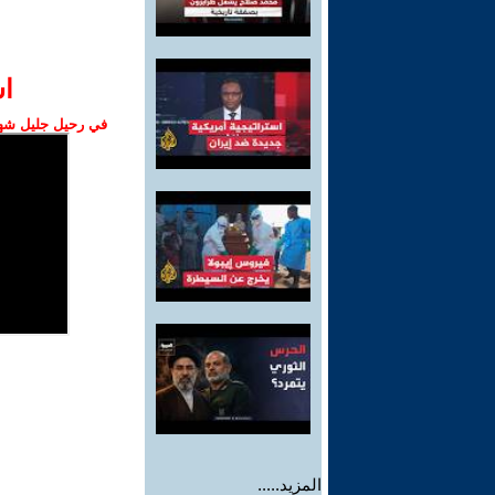
ا‫
في رحيل جليل شهبا
المزيد.....