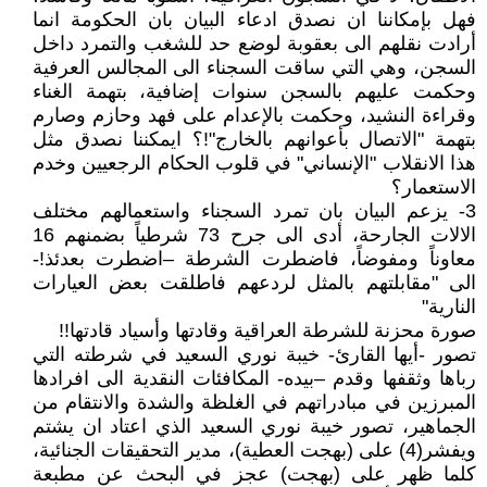
فهل بإمكاننا ان نصدق ادعاء البيان بان الحكومة انما
أرادت نقلهم الى بعقوبة لوضع حد للشغب والتمرد داخل
السجن، وهي التي ساقت السجناء الى المجالس العرفية
وحكمت عليهم بالسجن سنوات إضافية، بتهمة الغناء
وقراءة النشيد، وحكمت بالإعدام على فهد وحازم وصارم
بتهمة "الاتصال بأعوانهم بالخارج"!؟ ايمكننا نصدق مثل
هذا الانقلاب "الإنساني" في قلوب الحكام الرجعيين وخدم
الاستعمار؟
3- يزعم البيان بان تمرد السجناء واستعمالهم مختلف
الالات الجارحة، أدى الى جرح 73 شرطياً بضمنهم 16
معاوناً ومفوضاً، فاضطرت الشرطة –اضطرت بعدئذ!-
الى "مقابلتهم بالمثل لردعهم فاطلقت بعض العيارات
النارية"
صورة محزنة للشرطة العراقية وقادتها وأسياد قادتها!!
تصور -أيها القارئ- خيبة نوري السعيد في شرطته التي
رباها وثقفها وقدم –بيده- المكافئات النقدية الى افرادها
المبرزين في مبادراتهم في الغلظة والشدة والانتقام من
الجماهير، تصور خيبة نوري السعيد الذي اعتاد ان يشتم
ويفشر(4) على (بهجت العطية)، مدير التحقيقات الجنائية،
كلما ظهر على (بهجت) عجز في البحث عن مطبعة