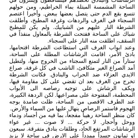
الرشاشات والبنادق تحصدهم فيتساقطون وينتثرون في
الساحة المشمسة المبتلة بماء الخراطيم، ومن حولهم
تتسع بقع الدم حتى يتصل بعضها ببعض. وأخيرا اعتصم
السجناء في الغرف والردهات وغرفة المطبخ، وأطلقت
الشرطة النار عليهم من الشبابيك. ولم يكن للمطبخ
شباك على الساحة ففتحت الشرطة بالمعاول منفذاً في
السقف، اطلقت منه النار على السجناء.
وعند ابواب الغرف التي استطاعت الشرطة اقتحامها،
بادئ الأمر، اقامت الرشاشات المطلة على الساحة،
ستاراً من النار لتمنع السجناء من الخروج منها، ولتطيل
أمد الصراع الغير متكافئ، الناشب في كل غرفة، صراع
الايدي العزلاء ضد الحراب والبنادق. فكانت الشرطة
تخرج من الغرف بعد ان تقضي على كل مقاومة فيها،
ويكف الرشاش على توجيه رصاصه الى الأبواب
المحطمة، المفتوحة على مصراعيها. لكن الردهة الكبيرة،
عند الطرف الاقصى من الساحة، ظلت صامدة بوجه
الهجوم فاستمر الرصاص ينهال عليها من السماء والأرض.
كان منظر الساحة رهيباً مفجعاً، بما فيه من أجساد ودماء
ووحل وأحجار. لا حركة ... لا صوت ... غير عواء
الرشاشات المرتفع الحاد، وطلقات بنادق متفرقة. سبعون
او ثمانون جسداً ممدداً على الارض في ساحة لا يزيد