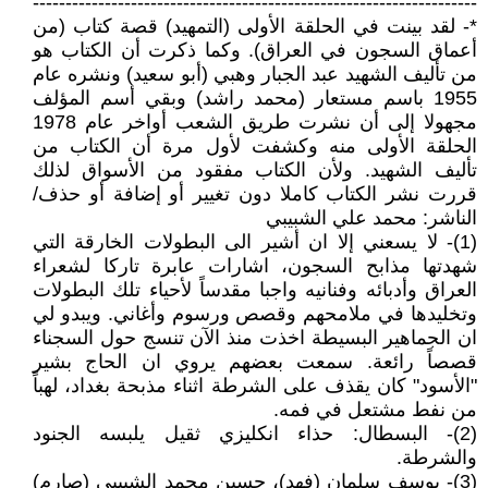
--------------------------------------------------------------------
*- لقد بينت في الحلقة الأولى (التمهيد) قصة كتاب (من
أعماق السجون في العراق). وكما ذكرت أن الكتاب هو
من تأليف الشهيد عبد الجبار وهبي (أبو سعيد) ونشره عام
1955 باسم مستعار (محمد راشد) وبقي أسم المؤلف
مجهولا إلى أن نشرت طريق الشعب أواخر عام 1978
الحلقة الأولى منه وكشفت لأول مرة أن الكتاب من
تأليف الشهيد. ولأن الكتاب مفقود من الأسواق لذلك
قررت نشر الكتاب كاملا دون تغيير أو إضافة أو حذف/
الناشر: محمد علي الشبيبي
(1)- لا يسعني إلا ان أشير الى البطولات الخارقة التي
شهدتها مذابح السجون، اشارات عابرة تاركا لشعراء
العراق وأدبائه وفنانيه واجبا مقدساً لأحياء تلك البطولات
وتخليدها في ملامحهم وقصص ورسوم وأغاني. ويبدو لي
ان الجماهير البسيطة اخذت منذ الآن تنسج حول السجناء
قصصاً رائعة. سمعت بعضهم يروي ان الحاج بشير
"الأسود" كان يقذف على الشرطة اثناء مذبحة بغداد، لهباً
من نفط مشتعل في فمه.
(2)- البسطال: حذاء انكليزي ثقيل يلبسه الجنود
والشرطة.
(3)- يوسف سلمان (فهد)، حسين محمد الشبيبي (صارم)