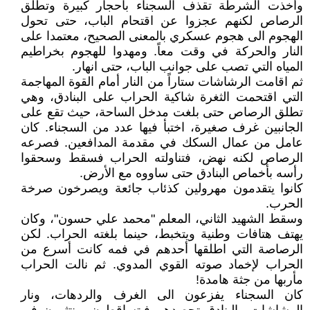
وأخذت الشرطة تقذف السجناء بأحجار كبيرة وتطلق
الرصاص لكنهم عجزوا عن اقتحام الباب، حتى تحول
الهجوم الى هجوم عسكري بالمعنى الصحيح، معتمدا على
النار والحركة في وقت معاً. ومهدوا للهجوم بخراطيم
المياه التي تصب على جوانب الباب، حتى انهار.
ثم اقامت الرشاشات ستاراً من النار أمام القوة المهاجمة
التي اقتحمت الثغرة شاكية الحراب على البنادق، وهي
تطلق الرصاص حتى بلغت مدخل الساحة، حيث تقع على
الجانبين غرف صغيرة، اختبأ فيها عدد من السجناء. كان
عامل من عمال السكك في مقدمة المدافعين. فصرعه
الرصاص لكنه نهض، فتناولته الحراب فسقط وسحقوا
رأسه بأخماص البنادق حتى ساووه مع الأرض.
كانوا يتقدمون مهرولين كذئاب جائعة ويصرخون صرخة
الحرب.
وسقط الشهيد الثاني، المعلم "محمد علي حسون"، وكان
يهتف هتافات وطنية ويتخبط، حينما بلغته الحراب. لكن
الرصاصة التي اطلقها أحدهم في فمه كانت أسرع من
الحراب لإخماد صوته القوي المدوي. ثم نالت الحراب
مأربها من جثة هامدة!
كان السجناء يفزعون الى الغرف والردهات، ونار