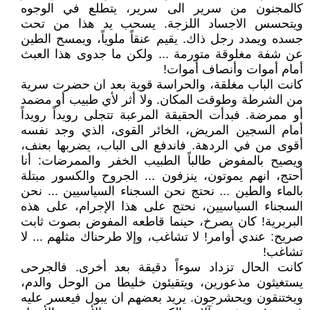
كالمجنون من سرير الى سرير، يتطلع في الوجوه
ويتحسس الاجساد اللزجة. يسحب يد هذا من تحت
جسده ويمدد رجل ذاك. يقيم عنقاً ملوياً، ويمسح الطين
عن شفة مغلوقة متورمة ... ولكن ما جدوى هذا العبث
أمام أموات وأنصاف أموات!
كانت الباب مغلقة، والحراسة قوية بعد ان حضرت سرية
من الشرطة وطوقت المكان. ولا أثر لأي طبيب أو مضمد
أو ممرضة. فبدأت الحقيقة المرعبة تتجلى رويداً رويداً
أمام السجين المريض، الخائر القوى، الذي وجد نفسه
أقوى من في الردهة. فاندفع الى الباب، يضربها بعنف،
ويصيح بالمفوض طالباً الطبيب الخفر والممرضات: أنا
أحتج، انهم يموتون، ينزفون ... الجروح والكسور مبتلة
بالماء والطين ... نحتج نحن السجناء السياسيين ... نحن
السجناء السياسيين، نحتج على هذا الإجرام، على هذه
البربرية! كان يصرخ، حينما قاطعه المفوض بصوت ثابت
صريح: عندي أوامر! لا تشاغب، وإلا طرحناك مثلهم ... لا
تشاغب!
كانت الحال تزداد سوءاً دقيقة بعد أخرى. فالجرحى
يستغيثون مذعورين، ويتقيئون خليطا من الوحل والدم،
ويختنقون ويحشرجون. يريد بعضهم ان يبول فيعسر عليه