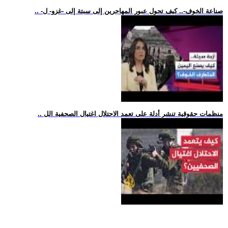
.. -صناعة الخوف-.. كيف تحول عبور المهاجرين إلى سبتة إلى -غزو- ل
.. منظمات حقوقية تنشر أدلة على تعمد الاحتلال اغتيال الصحفية الل