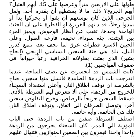
طولها على الاربعين متراً وعرضها على 15. أيهم القتيل؟
أيهم الجريح؟ ذلك ما لا يستطيع أن يقدره أحد. ولعل
الجرحى الذين كان بوسعهم ان يئنوا او يحركوا يداً او
يمدوا رجلاً، قد دلتهم الغريزة او الفطرة على ان الجثث
الهامدة وحدها، تغيب عن أنظار الوحوش. ويميز المرء
بين الجثث، جثة سوداء، نحيفة، فارعة الطول. وعلى
الجبين الاسود قطرات عرق لما تجف بعد، تلمع كدرر
الليل، تلك هي جثة السجين السياسي الزنجي (الحاج
بشير) الذي بعثت بطولاته الخرافية رعباً حيوانياً في
صفوف المهاجمين (1).
كانت الشمس قد انحسرت عن نصف الساحة، عندما
انفرجت باب الردهة الصامدة فانسل منها سجين، صاح
بالشرطة ان توقف اطلاق النار. وأعلن استعداد السجناء
للخروج من الردهة، على ألا تتعرض لهم الشرطة بالأذى.
فسقط السجين جريحاً بالرصاص، وخرج للتفاوض سجين
آخر، وتوصل الطرفان الى اتفاق، وتوقف اطلاق النار.
تلك هي الخاتمة. وأية خاتمة.
اصطف الشرطة صفين من باب الردهة حتى الباب
المؤدية الى الممر. كان السجناء يخرجون من الردهة
واحداً واحداً فيمرون بين الصفين المتوازيين فتنهال عليهم