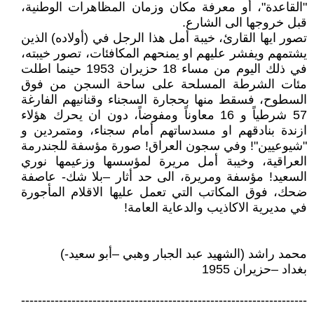
"القاعدة"، أو معرفة مكان وزمان المظاهرات الوطنية،
قبل خروجها الى الشارع.
تصور ايها القارئ، خيبة أمل هذا الرجل في (أولاده) الذين
يشتمهم ويفشر عليهم او يمنحهم المكافئات، تصور خيبته،
في ذلك اليوم من مساء 18 حزيران 1953 حينما اطلت
مئات الشرطة المسلحة على ساحة السجن من فوق
السطوح، فسقط منها بحجارة السجناء وقنانيهم الفارغة
57 شرطياً و 16 معاوناً ومفوضاً، دون ان يحرك هؤلاء
ازندة بنادقهم او مسدساتهم أمام سجناء، ومتمردين و
"شيوعيين"! وفي سجون العراق! صورة مؤسفة للجندرمة
العراقية، وخيبة أمل مريرة لمؤسسها وزعيمها نوري
السعيد! مؤسفة ومريرة، الى حد أثار –بلا شك- عاصفة
ضحك، فوق المكاتب التي تعمل عليها الاقلام المأجورة
في مديرية الاكاذيب والدعاية العامة!
محمد راشد (الشهيد عبد الجبار وهبي –أبو سعيد-)
بغداد –حزيران 1955
--------------------------------------------------------------------