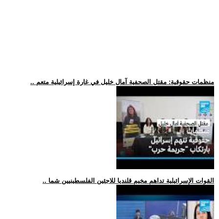
.. منظمات حقوقية: مقتل الصحفية آمال خليل في غارة إسرائيلية متعم
.. القوات الإسرائيلية تداهم مخيم قلنديا للاجئين الفلسطينيين شما