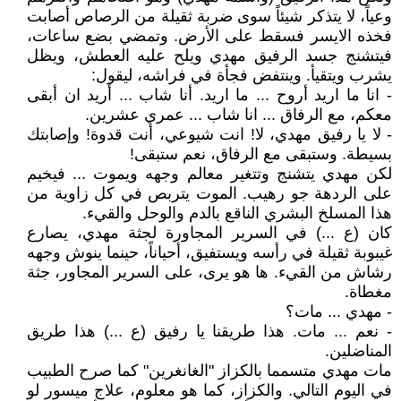
وعياً، لا يتذكر شيئاً سوى ضربة ثقيلة من الرصاص أصابت
فخذه الايسر فسقط على الأرض. وتمضي بضع ساعات،
فيتشنج جسد الرفيق مهدي ويلح عليه العطش، ويظل
يشرب ويتقيأ. وينتفض فجأة في فراشه، ليقول:
- انا ما اريد أروح ... ما اريد. أنا شاب ... أريد ان أبقى
معكم، مع الرفاق ... انا شاب ... عمري عشرين.
- لا يا رفيق مهدي، لا! انت شيوعي، أنت قدوة! وإصابتك
بسيطة. وستبقى مع الرفاق، نعم ستبقى!
لكن مهدي يتشنج وتتغير معالم وجهه ويموت ... فيخيم
على الردهة جو رهيب. الموت يتربص في كل زاوية من
هذا المسلخ البشري الناقع بالدم والوحل والقيء.
كان (ع ...) في السرير المجاورة لجثة مهدي، يصارع
غيبوبة ثقيلة في رأسه ويستفيق، أحياناً، حينما ينوش وجهه
رشاش من القيء. ها هو يرى، على السرير المجاور، جثة
مغطاة.
- مهدي ... مات؟
- نعم ... مات. هذا طريقنا يا رفيق (ع ...) هذا طريق
المناضلين.
مات مهدي متسمما بالكزاز "الغانغرين" كما صرح الطبيب
في اليوم التالي. والكزاز، كما هو معلوم، علاج ميسور لو