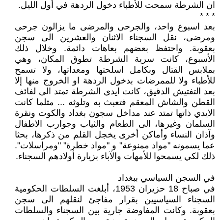
ان الشرطة سمحت للأطباء دخول الردهة في أول الليل.
* * *
بعد اسبوع واحد، والجرحى والمرضى ما يزالون جرحى
ومرضى، نقل السجناء الاثنان والعشرين الى سجن
بعقوبة. واحتفظ بعضهم بعاهات دائمة. وخلال ذلك
الأسبوع، كانت سرية الشرطة تطوق المكان، وهي
بملابس القتال وبكامل اسلحتها ومعداتها، ولا تسمح
للأطباء ولا للممرضات بدخول الردهة او الخروج منها إلا
بعد التفتيش الدقيق، كانت ايدي الشرطة تمتد الى لفائف
القطن والشاش المعقم فتعبث به وتلوثه ... مثلما كانت
الايدي ذاتها تمتد عند مداخل سجون بغداد والكوت ونقرة
السلمان وغيرها، الى الطعام والثياب وجوارب الاطفال
وآذان النساء وأماكن أخرى يخجل القلم من ذكرها، بحثا
عما يسمونه "مواد ممنوعة" و "مواد خطرة" "ومراسلات".
ذلك لكي يسمحوا للأمهات والآباء بزيارة أولادهم السجناء.
في السجن السياسي ببغداد
في صباح 18 حزيران 1953، أبلغت السلطات الحكومية
السجناء السياسيين بقرار مفاجئ لنقلهم الى سجن
بعقوبة. وكانت المفاوضة جارية بين السجناء والسلطات