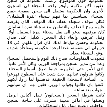
الحكومية حول الموضوع. زعمت الحكومة ان سجن
بعقوبة أكثر ملائمة وأوفر راحة للسجناء في السجون
الأخرى وان الحكومة ستنقل الى سجن بعقوبة جميع
السجناء السياسيين بما فيهم سجناء "نقرة السلمان".
فكان موقف سجناء بغداد، ذلك الموقف الذي يفرضه
عليهم روح العطف والتضامن مع سجناء نقرة السلمان.
كان موقفهم يدعو الى نقل سجناء نقرة السلمان أولاً،
وقبل غيرهم، وإلغاء ذلك السجن، كدليل على صدق
الحكومة وحسن نواياها. لذلك كان قرار نقلهم، في 18
حزيران الى بعقوبة، نقضا لوعد الحكومة، ومفاجأة شديدة
الوقع، لسجناء بغداد.
فتجددت المفاوضات، صباح ذلك اليوم واستحصل السجناء
وعداً من مدير السجن بمراجعة الوزير. وكان الأمر عادياً،
بادئ الأمر حتى الظهيرة، حينما طرق أسماع السجناء،
وكانوا يتناولون غذائهم، دبك شديد على السطوح فهرعوا
الى الساحة لاستجلاء الحقيقة فدهشوا لما رأوا. لكنهم
أكتفوا بان طالبوا بجواب الوزير. فقيل لهم: ان سيأتيهم
الجواب بعد ساعة.
كانت شرطة السجن (السجانون) تنقل أكياس الرمل
وتصفها في أماكن معينة، تشرف على ساحة السجن
الداخلية، وتصنع منها ربايا واستحكامات.