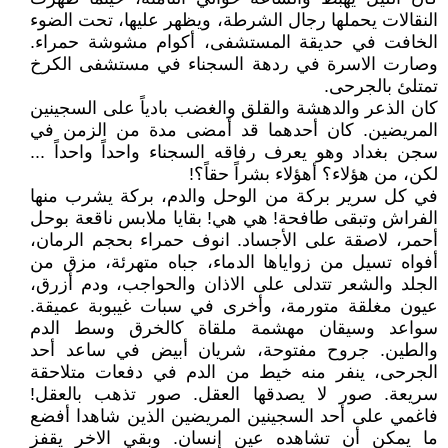
النقالات يحملها رجال الشرطة، ويظهر عليها، تحت الضوء
الخافت في حديقة المستشفى، أكوام مشوشة حمراء.
وصارت الاسرة في ردهة السجناء في مستشفى الكرخ
تمتلئ بالجرحى.
كان الذعر والدهشة والقلق والغضب بادياً على السجينين
المريضين. كان أحدهما قد أمضى مدة من الزمن في
سجن بغداد وهو يعرف رفاقه السجناء واحداً واحداً ...
لكن، من هؤلاء؟ أهؤلاء بشراً حقاً؟!
في كل سرير بركة من الوحل والدم، بركة يشرب منها
الفراش وتبقى طافحة! هي هي! بقايا ملابس ناقعة بوحل
أحمر، لاصقة على الأجساد. انوف حمراء بحجم الرمان،
أفواه تسيل من زواياها الدماء، جباه متهرئة، مزق من
الجلد والشعر تتدلى على الاذان والحواجب، ودم أزرق،
عيون مغلقة متورمة، وأخرى في سبات غيبوبة عميقة.
سواعد وسيقان مهشمة ملقاة كالخرق وسط الدم
والطين. جروح مفتوحة، شريان أبيض في ساعد أحد
الجرحى، ينفر منه خيط من الدم في دفعات متلاحقة
سريعة. صور لا يصدقها العقل. صور تذهب بالعقل!
فاغمي على أحد السجينين المريضين الذين شاهدا أفضع
ما يمكن أن تشاهده عين إنسان. وبقي الاخر يقفز