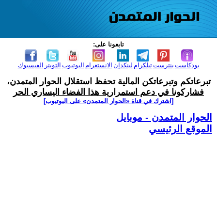
تابعونا على:
بودكاست
بنترست
تيلكرام
لينكدإن
الانستغرام
اليوتيوب
التويتر
الفيسبوك
تبرعاتكم وتبرعاتكن المالية تحفظ استقلال الحوار المتمدن،
فشاركونا في دعم استمرارية هذا الفضاء اليساري الحر
[اشترك في قناة ‫«الحوار المتمدن» على اليوتيوب]
الحوار المتمدن - موبايل
الموقع الرئيسي