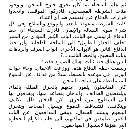
ثم علم السجناء بما كان يجري خارج السجن، وبوجود
مئات الشرطة المسلحين، فأدركوا الموقف، واتخذوا
قرارات بالدفاع عن أنفسهم ضد أي اعتداء.
كانت الشرطة متفوقة بالعدد والموقع والسلاح وفي كل
شيء سوى البسالة والإيمان. فأدرك السجناء ان خط
الدفاع الرئيسي هو الباب، الباب الكبير المؤدي من الممر
"خلف الجدار الطويل" الى الساحة الداخلية وان خط
الدفاع الثاني هو الابواب الأخرى، ابواب الغرف والردهات
وباب المطبخ. والخط الثالث ...؟
ليس هناك خط ثالث! هناك الصمود فقط!
رسمت خطة الدفاع هذه، ووزعت الاعمال. وجاء جواب
الوزير، في موعده بالضبط، سيلاً من قذائف غاز الدموع
المتساقطة على ساحة السجن!.
كان المناضلون يلفون ايديهم بالخرق المبللة بالماء،
ويلتقطون القذائف، والدخان يتصاعد منها، ويقذفون بها
الى السطوح مرة أخرى. لكن الدخان ظل يتكاثف
ويتكاثف، فتتساقط الدموع ويسيل المخاط ويتحرق
البلعوم ويشتد السعال، ويبقى المدافعون، عن الباب
الكبير، صامدين في أماكنهم، الى جانب أكوام الحجارة
التي هيؤها لاستقبال المهاجمين.