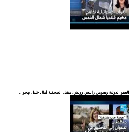
.. العفو الدولية وهيومن رايتس ووتش: مقتل الصحفية آمال خليل بهجو