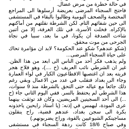
في حالة خطرة من مرض عضال.
فاحتج السجناء المرضى بعريضة أرسلوها الى المراجع
المختصة والصحف اليومية وطالبوا بالبقاء في المستشفى
الى حين شفائهم التام. لكن الشرطة نقلتهم من أماكنهم
بالإكراه. فخلت الأسرة، في تلك الغرفة، إلا من أثنين
شاءت الصدفة أن يكونا، في ما بعد، سببا في نجاة
الجرحى من موت محقق.
(شكو عندهم؟ شكو عند الحكومة؟ لابد ان مؤامرة تحاك
على حياة السجناء المرضى...
ولم يذهب فكر أحد من الناس الى ابعد من هذا الظن.
غير ان الشرطي نائب العريف (ح ....)، وهو فلاح هجر
قريته بعد ان اغتصبها الاقطاعيون الكبار في لواء العمارة
وجاء الى بغداد فتقلب في عدد من الاعمال وبقي رغم
ذلك جائعاً مع عياله حتى التحق بالشرطة منذ 9 سنوات،
هذا الشرطي لم يحتفظ بالسر. ففي اليوم الثاني جاء (ح
...) الى أحد السجينين المريضين، وكان قد توثقت بينهما
عرى المودة، ليهمس في إذنه: (يا استاذ رايحين ياخذونه
بكرة الى سجن بغداد، عندهم قضية، راح ينقلون
مساجينكم الشيوعيين بالقوة، وراح يضربونهم.)
وفي صباح 18/6 كانت ردهة السجناء في مستشفى