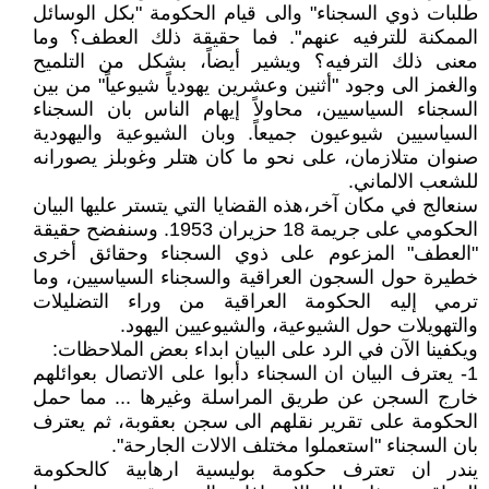
طلبات ذوي السجناء" والى قيام الحكومة "بكل الوسائل
الممكنة للترفيه عنهم". فما حقيقة ذلك العطف؟ وما
معنى ذلك الترفيه؟ ويشير أيضاً، بشكل من التلميح
والغمز الى وجود "أثنين وعشرين يهودياً شيوعياً" من بين
السجناء السياسيين، محاولاً إيهام الناس بان السجناء
السياسيين شيوعيون جميعاً. وبان الشيوعية واليهودية
صنوان متلازمان، على نحو ما كان هتلر وغوبلز يصورانه
للشعب الالماني.
سنعالج في مكان آخر،هذه القضايا التي يتستر عليها البيان
الحكومي على جريمة 18 حزيران 1953. وسنفضح حقيقة
"العطف" المزعوم على ذوي السجناء وحقائق أخرى
خطيرة حول السجون العراقية والسجناء السياسيين، وما
ترمي إليه الحكومة العراقية من وراء التضليلات
والتهويلات حول الشيوعية، والشيوعيين اليهود.
ويكفينا الآن في الرد على البيان ابداء بعض الملاحظات:
1- يعترف البيان ان السجناء دأبوا على الاتصال بعوائلهم
خارج السجن عن طريق المراسلة وغيرها ... مما حمل
الحكومة على تقرير نقلهم الى سجن بعقوبة، ثم يعترف
بان السجناء "استعملوا مختلف الالات الجارحة".
يندر ان تعترف حكومة بوليسية ارهابية كالحكومة