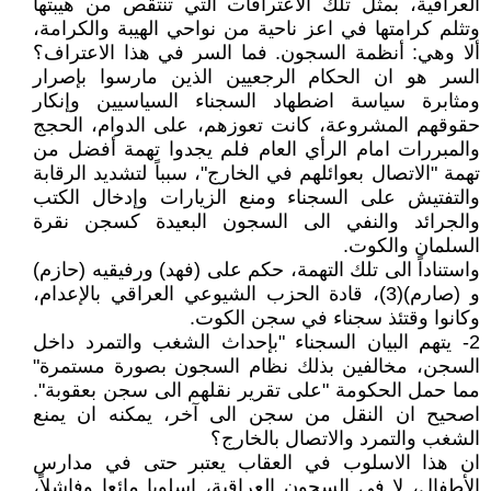
العراقية، بمثل تلك الاعترافات التي تنتقص من هيبتها
وتثلم كرامتها في اعز ناحية من نواحي الهيبة والكرامة،
ألا وهي: أنظمة السجون. فما السر في هذا الاعتراف؟
السر هو ان الحكام الرجعيين الذين مارسوا بإصرار
ومثابرة سياسة اضطهاد السجناء السياسيين وإنكار
حقوقهم المشروعة، كانت تعوزهم، على الدوام، الحجج
والمبررات امام الرأي العام فلم يجدوا تهمة أفضل من
تهمة "الاتصال بعوائلهم في الخارج"، سبباً لتشديد الرقابة
والتفتيش على السجناء ومنع الزيارات وإدخال الكتب
والجرائد والنفي الى السجون البعيدة كسجن نقرة
السلمان والكوت.
واستناداً الى تلك التهمة، حكم على (فهد) ورفيقيه (حازم)
و (صارم)(3)، قادة الحزب الشيوعي العراقي بالإعدام،
وكانوا وقتئذ سجناء في سجن الكوت.
2- يتهم البيان السجناء "بإحداث الشغب والتمرد داخل
السجن، مخالفين بذلك نظام السجون بصورة مستمرة"
مما حمل الحكومة "على تقرير نقلهم الى سجن بعقوبة".
اصحيح ان النقل من سجن الى آخر، يمكنه ان يمنع
الشغب والتمرد والاتصال بالخارج؟
ان هذا الاسلوب في العقاب يعتبر حتى في مدارس
الأطفال، لا في السجون العراقية، اسلوبا مائعا وفاشلاً،