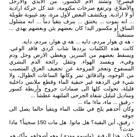
فيصرخ! وتشتد آلام الكسور، من الأيدي والأرجل
والأضلاع، وترتفع صرخات مكتومة، عند كل حركة ارادية
أو لا ارادية. ويكتشف البعض لأول مرة، بعد غيبوبة طويلة
... انه يموت ... يختنق ... ينزف يتقيأ دماً ... انه مشلول
الساق أو مكسور اليد! كان بعضهم يئن وبعضهم يهذي ...
مستغيثاً.
- هه ي هوار مردم، دايه ... هه ي هوار، مردم، دايه.
كانت هذه الكلمات يرددها شاب كردي فاقد الوعي.
ويسقط بعضهم من السرير. ويغطي الارض وحل ودم
وقيء، ويفسد الهواء. وتثقل رائحة الدم البشري
المسفوح وتعجز المروحة عن تجفيف العرق المتصبب
من الوجوه، والدقائق تمر وكأنها الساعات الطوال، ولا
شيء في الردهة غير حنفية الماء وقطع ملابس داخلية
قليلة، تحولت كلها الى ضمادات جروح وأربطة كسور
ومناديل لتبليل شفاه الجرحى الملتهبة عطشاً ...
- رفيق ... ماء، ماء! ماء ...
وكان أحدهم يلح في طلب الماء ويتقيأ حالما يصل الى
جوفه
- رفيق، أين البقية؟ هل ماتوا. هل مات 150 سجيناً؟ ماذا
حدث؟
ولكن هذا الرفيق (واسمه مهدي) وهو أصحاهم وأكثرهم