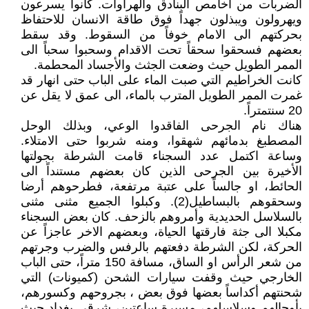
الضربات من اخامص البنادق والهراوات. كانوا يسرعون
ويهرولون ويبذلون جهداً فوق طاقة الانسان للاحتفاظ
بحركتهم الى الامام خوفاً من السقوط. وقد سقط
بعضهم فسحقوا سحقاً تحت الاقدام وسحبوا سحباً الى
الممر الطويل حيث وضعت الجثث والأجساد المحطمة.
كانت الخراطيم التي صبت الماء على الباب حتى انهار قد
غمرت الممر الطويل المترب بالماء، الى عمق لا يقل عن
20 سنتمتراً.
هناك نام الجرحى الفاقدوا الوعي، وبذلك الوحل
المصطبغ بدمائهم شهقوا، ومنه شربوا حتى الامتلاء.
وساعة اكتمل عدد السجناء قامت الشرطة بجولتها
الأخيرة بين الجرحى الذين كان بعضهم مستنداً الى
الحائط، او جالساً على عتبة مرتفعة، فطرحوهم أرضا
وسحقوهم بالبساطيل(2). وكبلوا الجميع مثنى مثنى
بالسلاسل الحديدية وأمروهم بالزحف. كان بعض السجناء
مكبلا الى جثة فارقتها الحياة، وبعضهم الاخر عاجزاً عن
الحركة، لكن الشرطة دفعتهم بالرفس والضرب وجرتهم
من شعر الرأس او الساق، مسافة 150 متراً، حتى الباب
الخارجي حيث وقفت سيارات الشحن (كميونات) التي
شحنتهم أكداساً بعضها فوق بعض ، بجروحهم وكسورهم،
بأوحالهم وسلاسلهم، مسيرة ساعتين، شرقي بغداد حيث