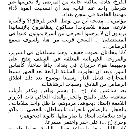
الكرخ، هادئة ساكنة، خالية من المرضى ولا يحرسها غير
شرطي واحد عند الباب، بعد أن انسحبت القوة لأداء
مهمتها الخاصة في سجن بغداد.
مؤامرة ... مذبحة أين من يوصل الخبر للرفاق!؟ والأسرة
فارغة، مهيأة للاصابات! سفاكون يتظاهرون بالإنسانية!
يريدون ان لا يرحموا الجرحى من أسرة يموتون عليها في
المستشفى! ... السجن قريب من هنا، ولسوف نسمع
الرصاص ...
كانا يتحادثان بصوت خفيف، وهما مستلقيان في السرير،
والمروحة الكهربائية المعلقة في السقف تنفخ على
وجهيهما هواء حزيران في بغداد، جافاً ساخناً، كأنفاس
التنور. وبعد ان تجاوزت الساعة الرابعة بعد الظهر سمعا
انفجارات قنابل الغاز وسمعا بوضوح بعد ذلك اطلاق
الرصاص من البنادق، وصليات الرشاشات.
بعد ساعتين عاد (ح ...) يشتم ويلعن ويكفر بأرباب
معاشه، يكفر بالملح والخبز والبدلة الخاكي ذات الازرار
اللامعة (استاذ ذبحوهم، مردوهم، ما ظل واحد سلامات،.
بالحجار، بالرصاص بالحراب بالبساطل، بالعصي ... ماكو
واحد سلامات. استاذ ما صار مثلها. كالولنا اذبحوهم.)
وخرج (ح ...) على حذر واختفى مسرعا.
كان الليل يهبط والساعة حوالي الثامنة، حينما ظهرت