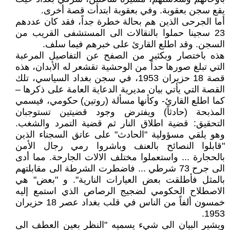
يقع سجن بعقوبة. وفي بعقوبة ابتدأت قصة أخرى.
أما الجرحى الذين هم بحالة خطرة جداً، فقد كان عددهم
23 سجينا حملوا بالنقالات الى المستشفى القريب من
السجن. وقد اطلع القارئ على خبرهم فيما سلف.
هذه باختصار وبكثير من الصفح عن التفاصيل المرعبة
التي تبلغ صورها حداً من الوحشية تقشعر له الأبدان، هذه
قصة 18 حزيران 1953، في سجن بغداد السياسي، تلك
القصة التي يأتي بيان مديرية الدعاية العامة على ذكرها –
كما اطلع القارئ- وكأنها مسألة (روتين) حكومي، فيسمي
المذبحة (حادثاً) ويفترض وجود قضيتين تستوجبان
التحقيق: قضية اطلاق النار ثم قضية التمرد والشغب.
وهو يلقي مسؤولية "الحادث" على عاتق السجناء الذين
"قابلوا النصائح بالعنف وباشروا رمي رجال الأمن
بالحجارة ... واستعملوا مختلف الالات الجارحة. مما أدى
الى جرح 73 شرطي ... فاضطرت الشرطة الى مقابلتهم
بالمثل فأطلقت بعض العيارات النارية". و "بعض" هي
الاصطلاح الحكومي لضجيج الرصاص الذي استمع إليه
خمسون ألفاً من الناس في قلب بغداد عصر 18 حزيران
1953.
ويشير البيان الى شيء يسميه "النظر بعين العطف الى