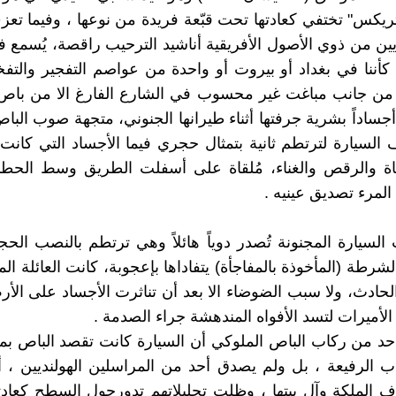
اتريكس" تختفي كعادتها تحت قبّعة فريدة من نوعها ، وفيما تع
يين من ذوي الأصول الأفريقية أناشيد الترحيب راقصة، يُسمع
 كأننا في بغداد أو بيروت أو واحدة من عواصم التفجير والتفخ
 من جانب مباغت غير محسوب في الشارع الفارغ الا من باص 
أجساداً بشرية جرفتها أثناء طيرانها الجنوني، متجهة صوب البا
 السيارة لترتطم ثانية بتمثال حجري فيما الأجساد التي كانت
اة والرقص والغناء، مُلقاة على أسفلت الطريق وسط الحطام
لمرء تصديق عينيه .
 السيارة المجنونة تُصدر دوياً هائلاً وهي ترتطم بالنصب الح
لشرطة (المأخوذة بالمفاجأة) يتفاداها بإعجوبة، كانت العائلة الم
الحادث، ولا سبب الضوضاء الا بعد أن تناثرت الأجساد على الأر
الأميرات لتسد الأفواه المندهشة جراء الصدمة .
أحد من ركاب الباص الملوكي أن السيارة كانت تقصد الباص ب
اب الرفيعة ، بل ولم يصدق أحد من المراسلين الهولنديين ، 
 الملكة وآل بيتها ، وظلت تحليلاتهم تدورحول السطح كعادت