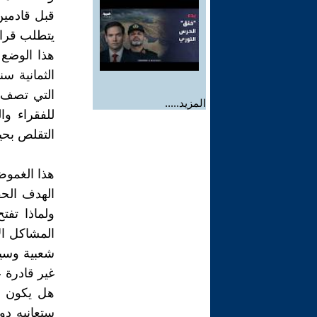
قبل قادمين
يتطلب قرار
هذا الوضع 
الثمانية س
التي تصف ن
المزيد.....
للفقراء و
التقلص بحي
هذا الغموض 
الهدف الحق
ولماذا تفت
المشاكل الإ
شعبية وسيا
غير قادرة ع
هل يكون فت
ستعانيه دو