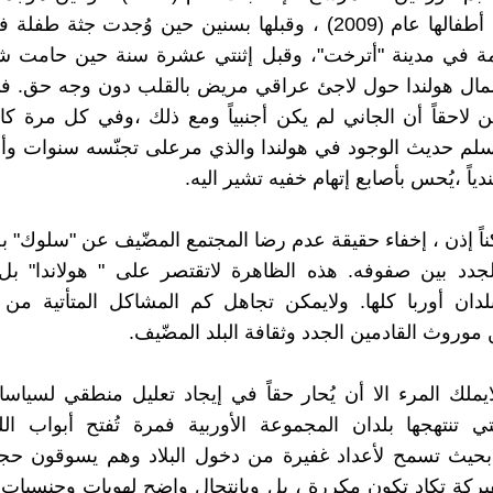
وطُعن أحد أطفالها عام (2009) ، وقبلها بسنين حين وُجدت جثة
مة في مدينة "أترخت"، وقبل إثنتي عشرة سنة حين حامت ش
مال هولندا حول لاجئ عراقي مريض بالقلب دون وجه حق. ف
ين لاحقاً أن الجاني لم يكن أجنبياً ومع ذلك ،وفي كل مرة 
سلم حديث الوجود في هولندا والذي مرعلى تجنّسه سنوات وأصب
ندياً ،يُحس بأصابع إتهام خفيه تشير اليه.
ناً إذن ، إخفاء حقيقة عدم رضا المجتمع المضّيف عن "سلوك" ب
لجدد بين صفوفه. هذه الظاهرة لاتقتصر على " هولاندا" بل
بلدان أوربا كلها. ولايمكن تجاهل كم المشاكل المتأتية من
 موروث القادمين الجدد وثقافة البلد المضّيف.
ايملك المرء الا أن يُحار حقاً في إيجاد تعليل منطقي لسياس
تي تنتهجها بلدان المجموعة الأوربية فمرة تُفتح أبواب ا
بحيث تسمح لأعداد غفيرة من دخول البلاد وهم يسوقون حجج
ركة تكاد تكون مكررة ، بل وبإنتحال واضح لهويات وجنسيات