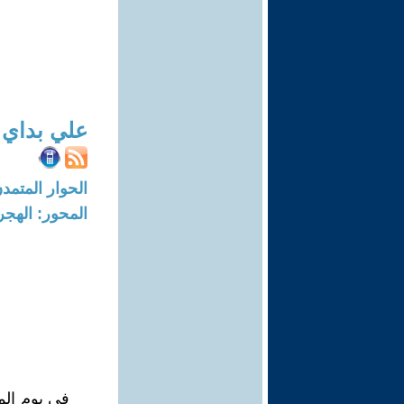
علي بداي
الحوار المتمدن-العدد: 3422 - 11
المحور: الهجرة