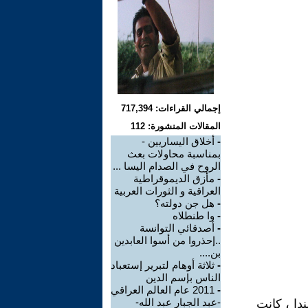
إجمالي القراءات: 717,394
المقالات المنشورة: 112
-
أخلاق اليساريين -
بمناسبة محاولات بعث
الروح في الصدام اليسا ...
-
مأزق الديموقراطية
العراقية و الثورات العربية
-
هل جن دولته؟
-
وا طنطلاه
-
أصدقائي التوانسة
..إحذروا من أسوا العابدين
بن....
-
ثلاثة أوهام لتبرير إستعباد
الناس بإسم الدين
-
2011 عام العالم العراقي
-عبد الجبار عبد الله-
ي في هولندا ، كانت