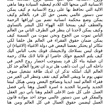
الانسانية التي منحها الله للادم ليعطيه السيادة وهنا ماهي
الالية التي نحافظ بها على روح الانسانية م كيف يمكن
سن دستور عالمي يضمن حق كل فرد بالعالم وكيف
يمكن وضع محكمة انسانية تضم بين اوراقها الرحمة
والعطف كيف يمنحنا الله الهواء لكل البشر بالتساوي
وكيف يمكن لأحدنا ان ينظر في الطرف الثاني من العالم
الناس تموت من الجوع ونحن نموت من السمنة كيف
يمكن ضمان حقوق الفقراء في العالم هل خلقنا لكي
نتكاثر او يحتكر بعضنا البعض في دولة الاغنياء (الاغبياء) ان
قوتك ليس بسلاحك ولابجيشك قوتك بحب الناس اليك
كيف يلتم الجميع حولك حاضرا او غائبا لانك ملاك رحمة
ان عملية بناء كل فرد يستوجب احضار روح الخير في
داخله الى اين انت ذاهب هل تريد ان تغزوا العالم خذ كل
العالم اليك املكه تذكر ان لديك طاقة تشغيل سوف
تنتهي يوم ما ويبقى العالم كيف تقف وتنظر الى الغير من
فقراء العالم لنمد ايدينا ونصافح البعض ونبني هيكل لبيتنا
الجديد واسرتنا الجديد ة اسرة العمل وهنا يأتي فضل
العمل على كل شئ الاعلى العلم وهنا يأتي دور العقل
والمفكر في سن دستور عالمي موحد احد مواده قانون
العمل ليضمن حقوق العمال في كل العالم ومن هنا