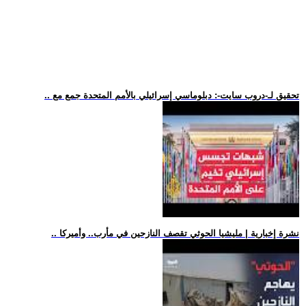
.. تحقيق لـ-دروب سايت-: دبلوماسي إسرائيلي بالأمم المتحدة جمع مع
.. نشرة إخبارية | مليشيا الحوثي تقصف النازحين في مأرب.. وأميركا