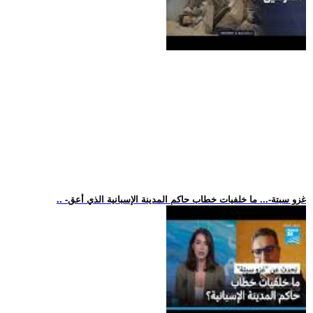
.. -غزو سبتة-... ما خلفيات خطاب حاكم المدينة الإسبانية الذي أعق