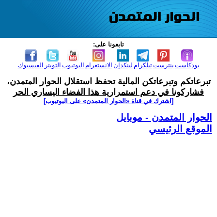
تابعونا على:
بودكاست
بنترست
تيلكرام
لينكدإن
الانستغرام
اليوتيوب
التويتر
الفيسبوك
تبرعاتكم وتبرعاتكن المالية تحفظ استقلال الحوار المتمدن،
فشاركونا في دعم استمرارية هذا الفضاء اليساري الحر
[اشترك في قناة ‫«الحوار المتمدن» على اليوتيوب]
الحوار المتمدن - موبايل
الموقع الرئيسي