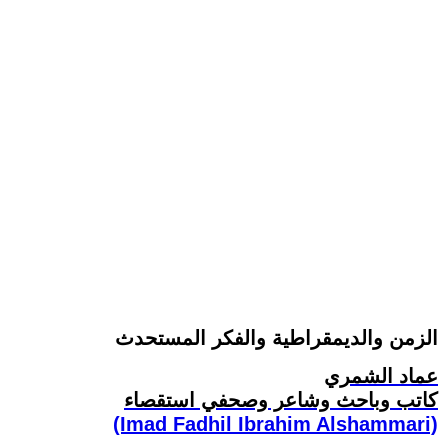
الزمن والديمقراطية والفكر المستحدث
عماد الشمري
كاتب وباحث وشاعر وصحفي استقصاء
(Imad Fadhil Ibrahim Alshammari)