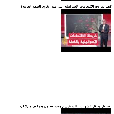
.. كيف توزعت الاقتحامات الإسرائيلية على مدن وقرى الضفة الغربية؟
.. الاحتلال يعتقل عشرات الفلسطينيين ومستوطنون يحرقون منزلا قرب