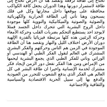
تحتاج إلى طاقة لرفعه ونقصد هنا أن الأرض تحتاج إلى
طاقة لاستمرار دورنها وهذا الدوران يجعل كافة الكواكب
محافظة على موقعها داخل مجارتها وكل في فلك
يسبحون وهنا نأتي إلى الطاقة الحرارية والكهربائية
والضوئية والصوتية والميكانيكية والنووية كلها موجودة
داخل الروح البشرية التي تتحرك داخل الجسد فمثلا
لايوجد احد يستطيع التحكم بضربات القلب وحركة الأمعاء
وحركة الرئتين هذه كلها مرتبطة فيزيائيا بالقدرة الإلهية
دوران الأرض اختلاف الليل والنهار ونقصد هنا أن الطاقة
الموجودة في الزمن هم الناس وحركتهم والفكر البشري
المشترك في العالم لنقول الفكر الطبي أو الهندسي أو
الوراثي وناتي للفكر الطبي الذي يجمع البشرية ليحمها
من الإمراض ومن هذا الفكر نفعل دور الزمن لإيجاد فكر
مشترك لخدمة الإنسانية واخيرا ان طاقة البشر في كل
العالم هي الفكر الذي يدفع الشعوب للتحرر من العبودية
والدفع بها إلى سبيل الحرية الاقتصادية والسياسية
والثقافية والاجنماعية