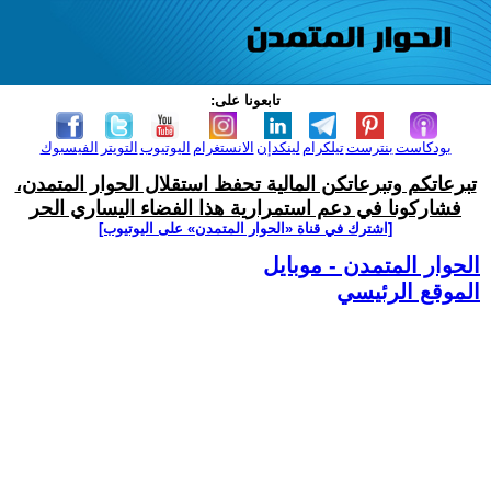
تابعونا على:
بودكاست
بنترست
تيلكرام
لينكدإن
الانستغرام
اليوتيوب
التويتر
الفيسبوك
تبرعاتكم وتبرعاتكن المالية تحفظ استقلال الحوار المتمدن،
فشاركونا في دعم استمرارية هذا الفضاء اليساري الحر
[اشترك في قناة ‫«الحوار المتمدن» على اليوتيوب]
الحوار المتمدن - موبايل
الموقع الرئيسي