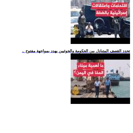
.. تجدد القصف المتبادل بين الحكومة والحوثيين يهدد بمواجهة مفتوح