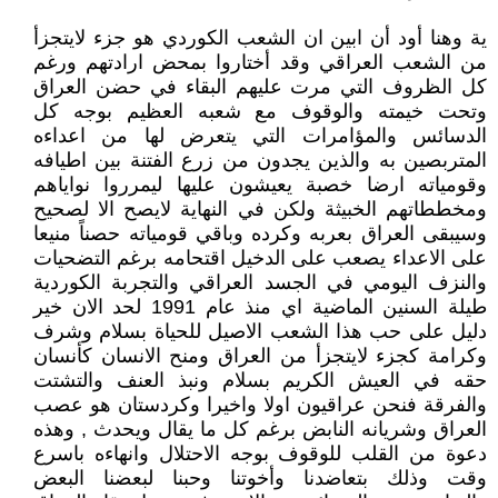
ية وهنا أود أن ابين ان الشعب الكوردي هو جزء لايتجزأ
من الشعب العراقي وقد أختاروا بمحض ارادتهم ورغم
كل الظروف التي مرت عليهم البقاء في حضن العراق
وتحت خيمته والوقوف مع شعبه العظيم بوجه كل
الدسائس والمؤامرات التي يتعرض لها من اعداءه
المتربصين به والذين يجدون من زرع الفتنة بين اطيافه
وقومياته ارضا خصبة يعيشون عليها ليمرروا نواياهم
ومخططاتهم الخبيثة ولكن في النهاية لايصح الا لصحيح
وسيبقى العراق بعربه وكرده وباقي قومياته حصناً منيعا
على الاعداء يصعب على الدخيل اقتحامه برغم التضحيات
والنزف اليومي في الجسد العراقي والتجربة الكوردية
طيلة السنين الماضية اي منذ عام 1991 لحد الان خير
دليل على حب هذا الشعب الاصيل للحياة بسلام وشرف
وكرامة كجزء لايتجزأ من العراق ومنح الانسان كأنسان
حقه في العيش الكريم بسلام ونبذ العنف والتشتت
والفرقة فنحن عراقيون اولا واخيرا وكردستان هو عصب
العراق وشريانه النابض برغم كل ما يقال ويحدث , وهذه
دعوة من القلب للوقوف بوجه الاحتلال وانهاءه باسرع
وقت وذلك بتعاضدنا وأخوتنا وحبنا لبعضنا البعض