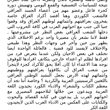
نتيجة للسياسات التعسفية والقمع اليومي وتهميش دوره
كجزء فاعل وعضو مهم من أعضاء الجسد العراقي
فالشعب الكوردي وهنا أقصد أكراد العراق خاصة
يفخرون بعراقيتهم وانتمائهم لوطنهم العراق وقد وقفوا
جنبا الى جنب مع اخوانهم العرب في كافة الحروب التي
دخلها الشعب العراقي بغض النظر عن مشروعيتها ,
فقط لاننا نشعر بأن مصيرنا واحد برغم الاختلاف الذي
يظهر بين حين وآخر في وجهات النظر وهذا طبيعي
والاختلاف لايفسد للود قضية , فالعائلة الواحدة ايضا
تختلف في بعض الاحيان ولكن عندما يتعرض فرد من
افرادها لظلم او اعتداء خارجي يتكاتف افرادها للوقوف
بوجه هذا الاعتداء ايا كان, أفلا يحق للأكراد كجزء لايتجزأ
من شعب العراق أن يكافؤوا بعراقيتهم ووطنيتهم
وانتمائهم لهذه الارض بجعل النشيد الوطني العراقي
باللغتين الرسميتين العربية والكردية ؟ وخاصة أننا نجد أن
معظم الكتاب والشعراء والادباء الكورد يجيدون اللغة
العربية ويبدعون من خلالها لتلاحمهم المصيري مع
اخوانهم العرب بل يبدعون في كتابة القصائد والبحوث
والكتابات على العكس من الادباء العرب الذين لايجيدون
اللغة الكر