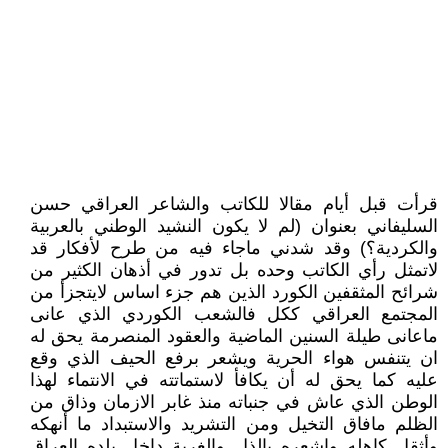
قرأت قبل أيام مقالا للكاتب والشاعر العراقي حسن
السليفاني بعنوان (لم لا يكون النشيد الوطني بالعربية
والكردية؟) وقد شدني ماجاء فيه من طرح لأفكار قد
لاتمثل رأي الكاتب وحده بل تدور في أذهان الكثير من
شرائح المثقفين الكورد الذين هم جزء اساس لايتجزأ من
المجتمع العراقي ككل فالشعب الكوردي الذي عانى
ماعانى طيلة السنين الماضية والعقود المنصرمة يحق له
ان يتنفس هواء الحرية ويشعر برفع الحيف الذي وقع
عليه كما يحق له أن يكافأ لاستماتته في الانتماء لهذا
الوطن الذي عاش في جنباته منذ غابر الازمان وذاق من
الظلم مافاق التخيل ومن التشريد والاستبداد ما أنهكه
وأثقل كاهله واشعره بالذل والغربة داخل بلده العراق