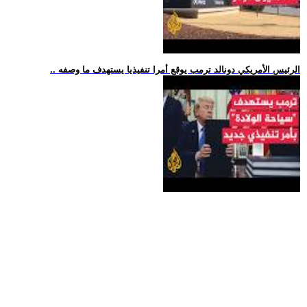
.. الرئيس الأمريكي دونالد ترمب يوقع أمرا تنفيذيا يستهدف ما وصفه