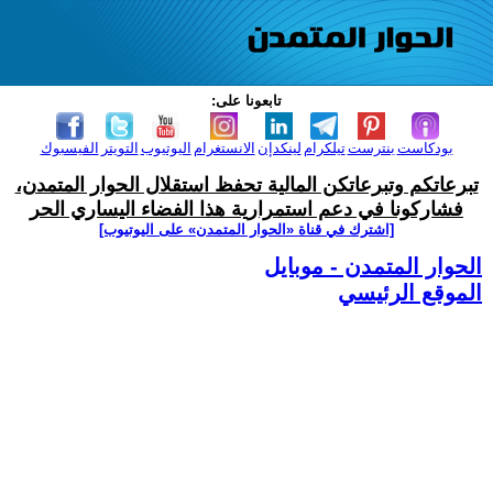
تابعونا على:
بودكاست
بنترست
تيلكرام
لينكدإن
الانستغرام
اليوتيوب
التويتر
الفيسبوك
تبرعاتكم وتبرعاتكن المالية تحفظ استقلال الحوار المتمدن،
فشاركونا في دعم استمرارية هذا الفضاء اليساري الحر
[اشترك في قناة ‫«الحوار المتمدن» على اليوتيوب]
الحوار المتمدن - موبايل
الموقع الرئيسي