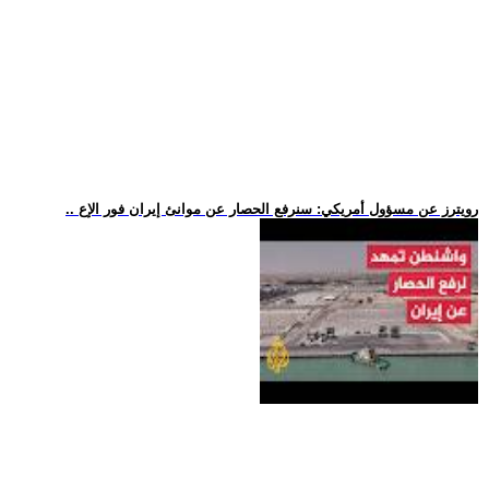
.. رويترز عن مسؤول أمريكي: سنرفع الحصار عن موانئ إيران فور الإع