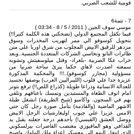
قومية للشعب الصربي.
7 - تتمة6
موسي سوف الجين ( 2011 / 5 / 8 - 03:34 )
فيما تكفل المجتمع الدولي (تضحكني هذه الكلمة كثيرا!!)
بتحويل كوسوفو الي ممر لتهريب المخدرات وسوق
مزدهر للرقيق الابيض المجلوب من شرق اوربا علي متن
طائرات الناتو ونخاسي الشركات المتعددة الجنسية..وبعد
خراب عكا الصربية -بلغراد- وقتل ميلوسفيتش وتشويه
سمعته اصدرت لاهاي حكما يبرئ ساحة صربيا من
مسؤولية (مجازر كوسوفو)..!!! والمحكمة المذكورة
عزيزة جدا علي قلوب (الليبراليين العرب) بوصفها تجسيد
للعدالة الانسانية وذراعا طويلة (كذراع اللص!!) ترفع بتوتر
امام انوف الطغاة والمستبدين وتمسك باعناقهم وتلقي
بهم في السجون. واكامبو (شيخ الطريقة) انشغل طيلة
الاشهر الماضية (والقادمة) بتأمل صورة رجل كان حتي
الامس عزيزا علي جيوب اوليغارشيات الرجل الابيض
ووصل العشق (القيسي!) بأحدهم درجة جعلته يقبل يد
القذافي وهو المافيوزي مغتصب القاصرات بيرلسكوني
الذي انتقل اليوم الي معسكر اعداء ملك الملوك واصبح