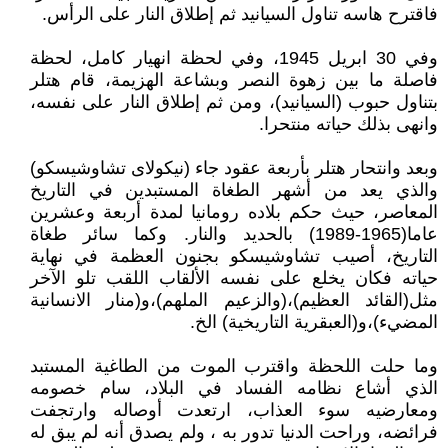
فاقترح هاسه تناول السيانيد ثم إطلاق النار على الرأس.
وفي 30 ابريل 1945، وفي لحظة انهيار كامل، لحظة
فاصلة ما بين زهوة النصر وبشاعة الهزيمة، قام هتلر
بتناول حبوب (السيانيد)، ومن ثم إطلاق النار على نفسه،
وانهى بذلك حياته منتحرا.
وبعد وانتحار هتلر بأربعة عقود جاء (نيكولاى تشاوشيسكو)
والذي يعد من أشهر الطغاة المستبدين في التاريخ
المعاصر، حيث حكم بلاده رومانيا لمدة أربعة وعشرين
عاما(1965-1989) بالحديد والنار. وكما سائر طغاة
التاريخ، أصيب تشاوشيسكو بجنون العظمة في نهاية
حياته فكان يخلع على نفسه الألقاب اللقب تلو الآخر
مثل(القائد العظيم)،(والزعيم الملهم)،و(منار الانسانية
المضيء)،و(العبقرية التاريخية) الخ.
وما حلت اللحظة واقترب الموت من الطاغية المستبد
الذي أشاع نظامه الفساد في البلاد، سام خصومه
ومعارضيه سوء العذاب، ارتعدت أوصاله وارتجفت
فرائضه، وراحت الدنيا تدور به ، ولم يصدق أنه لم يبق له