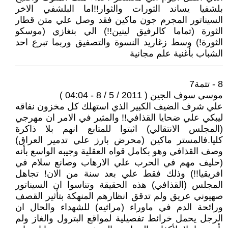
بلشفيا يساند الثورات والثوار!!اما البلشفي الاخر
السيناتور المجرم جون ماكين فقد وصل علي متن قطار
الثورة (تماما كالرفيق لينين!!) الي بنغازي (موسكو
الثورة!) وسط زغاريد النسوة والتصفيق وربما تبرع احد
الشباب بأغنية علم مجانية
8 - تتمة7
موسي سوف الجين ( 2011 / 5 / 8 - 04:04 )
علي شرف الضيف الكبير الذي استهلك كل مخزون نفاقه
ليبكي علي ضحايا القذافي!! والمثير في الامر ان مهرجي
(المجلس الانتقالي) اثبتوا للمتابع انهم بلا ذاكرة
كليا.فالمستر ماكين (محرض بارز علي تدمير العراق)
وصف القذافي وهو بكامل قواه العقلية وجيبه الواسع بأنه
(حليف مهم في الحرب علي الارهاب وصانع سلام في
افريقيا!!) وذلك فقط علي بعد سنة من الان! تجاهل
المجلس (القذافي) هذه الحقيقة وتناسوا ان السيناتور
صهيوني عريق ولم تدقق انظارهم المنهكة بتأثير القصف
ورائحة الدم في ماوراء (مراثيه) للشهداء والحال ان
الرجل يحمل خرائط تفصيلية لمواقع البترول والغاز ولم