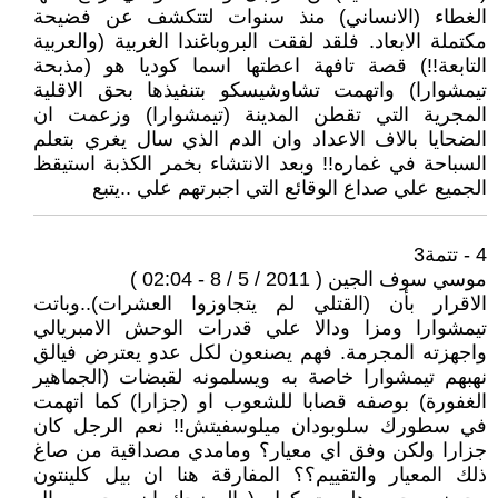
الغطاء (الانساني) منذ سنوات لتتكشف عن فضيحة
مكتملة الابعاد. فلقد لفقت البروباغندا الغربية (والعربية
التابعة!!) قصة تافهة اعطتها اسما كوديا هو (مذبحة
تيمشوارا) واتهمت تشاوشيسكو بتنفيذها بحق الاقلية
المجرية التي تقطن المدينة (تيمشوارا) وزعمت ان
الضحايا بالاف الاعداد وان الدم الذي سال يغري بتعلم
السباحة في غماره!! وبعد الانتشاء بخمر الكذبة استيقظ
الجميع علي صداع الوقائع التي اجبرتهم علي ..يتبع
4 - تتمة3
موسي سوف الجين ( 2011 / 5 / 8 - 02:04 )
الاقرار بأن (القتلي لم يتجاوزوا العشرات)..وباتت
تيمشوارا ومزا ودالا علي قدرات الوحش الامبريالي
واجهزته المجرمة. فهم يصنعون لكل عدو يعترض فيالق
نهبهم تيمشوارا خاصة به ويسلمونه لقبضات (الجماهير
الغفورة) بوصفه قصابا للشعوب او (جزارا) كما اتهمت
في سطورك سلوبودان ميلوسفيتش!! نعم الرجل كان
جزارا ولكن وفق اي معيار؟ ومامدي مصداقية من صاغ
ذلك المعيار والتقييم؟؟ المفارقة هنا ان بيل كلينتون