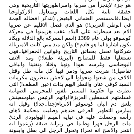
هو جزء لايتجزأ من صربيا وامبراطوريتها التاريخية وهي
حقيقة ثابتة بكل اللغات وبمعاول الاركولوجيا
ايضا..فالمستعمر العثماني البغيض (نتذكر افضاله الجمة
في الوطن العربي!!) هو الذي فصل الاقليم عن صربيا
الام بعد سيطرته علي البلاد عقب هزيمتها في معركة
كوسوفو بولي عام 1389 (اسم المعركة بالغ الدلالة ويكاد
يكون اشارة لما هو قادم!!) ولكن منذ متي كانت الامبريالة
شركاتها تحفل بحقائق التاريخ وقوانين الجغرافيا..فهي
تستغلها فقط للمصالح (البريئة طبعا!!) ومد الانف
اليوضاسي وغرسه نفوذا ونهبا وقتلا وتفتيتا والباقي
تفاصيل!! ضربت صريبا ودمر فيها كل ماله ظل وقتل
الالاف من شعبها وتحولوا الي لاجيئن ينتطرون مكرمات
السيد كوفي عنان والنظر اليهم بذات (عين العطف!) التي
نظرت بها حكومة المستر بلفور للمجرمين الصهاينة
فسلمتهم فلسطين العزيزة!!واتهم الرئيس ميلوسفيتش
بلعق دم البان كوسوفو الابرياء(جدا..جدا!) وقيل انه
يمارس التطهير العرقي ضدهم وطلبت محكمة لاهاي
رأسه وحصلت عليه في نهاية الفيلم الهوليودي الردئ
مات الرجل قهرا وظلما في زنزانة ضيقة (زعموا انه
انتحر والاصح انه نحر!) وتحول الرجل الي بطل وايقونة