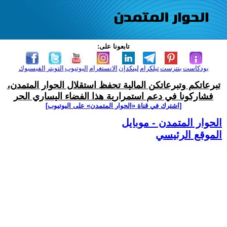
تابعونا على:
بودكاست
بنترست
تيلكرام
لينكدإن
الانستغرام
اليوتيوب
التويتر
الفيسبوك
تبرعاتكم وتبرعاتكن المالية تحفظ استقلال الحوار المتمدن،
فشاركونا في دعم استمرارية هذا الفضاء اليساري الحر
[اشترك في قناة ‫«الحوار المتمدن» على اليوتيوب]
الحوار المتمدن - موبايل
الموقع الرئيسي