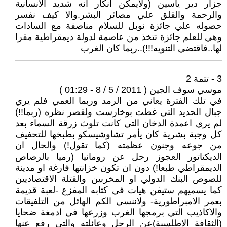
جزار دير ياسين (ولايمكن انكار انه شديد الانسانية
والرحمة والقلق علي مصائر البشر.والا كيف نفسر
حصوله علي جائزة نوبل للسلام مناصفة مع السادات
وهي للعلم جائزة تتخذ من عاصمة لدولة ديمقراطية مقرا
لها..فاقتضي التنويه!!!)..ربما كان الغرب
3 - تتمة 2
موسي سوف الجين ( 2011 / 5 / 8 - 01:29 )
في تلك الفترة يعاني من الرمد وربما العمي فلم يري
جبال الحديد التي غطت بوخارست ولقصر نظره (ربما!!)
لم يري اعمدة الدخان التي كانت تلوث زرقة السماء بعد
كل وجبة بشرية كان يأمر تشاوشيسكو بطبخها للتحفيف
من جوعه وجنون عظمته (كما تقول!) والحال ان
الديكتاتور العجوز رحل عن رومانيا (رميا بالرصاص
الديمقراطي طبعا!) دون ان تكون خزانتها فارغة او مدينة
للصوص البنك الدولي او المخربين والقتلة الاقتصاديين
كما يسميهم ستيفن هيات في كتابه المفزع -لعبة قديمة
بعمر الامبراطورية- ولاننسي الكم الهائل من التلفيقات
والاكاذيب التي برمجها الغرب وزرعها في ادمغة ضحايا
(الثقافة الاطلسية)عن الرجل وعائلته والتي رفع عنها