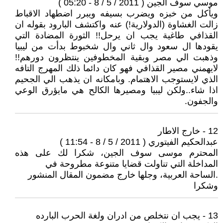
موسي سوف الجين ( 2011 / 5 / 8 - 05:20 )
ويأكل من خبزه ويضرب بسيفه ويبرر اضطهاد الاقباط
زالت الغشاوة (الدولارية!) عنه واكتشف البارود بقوله ان
القذافي طاغية يجب ان يرحل!! الثورة المضادة التي
يقودها ال سعود وال ثاني وال شخبوط بدأت من ليبيا
وذهبت الي مصر وبقية المخطوفين ينتظرون دورهم!!
لايهمني مصير القذافي فهو كان دائما ذلك المهرج التافه
الذي لايستوجب الاهتمام. وبامكانه ان يذهب الي الجحيم
اذا شاء..ولكن ليبيا ومصيرها الكالح هي مايؤرق الوعي
والجفون.
12 - خارج الاطار
عبدالحكيم الفيتوري ( 2011 / 5 / 8 - 11:54 )
المحترم موسى سوف الجين، شكرا لك على هذه
المداخلة التي تناولت قضايا متنوعة مطروحة في
.الساحة العربية، وجلها خارج مضمون المقال المنشور
وشكرا
13 - يجب ان نتخلص من ادران ولغة الحرب البارده