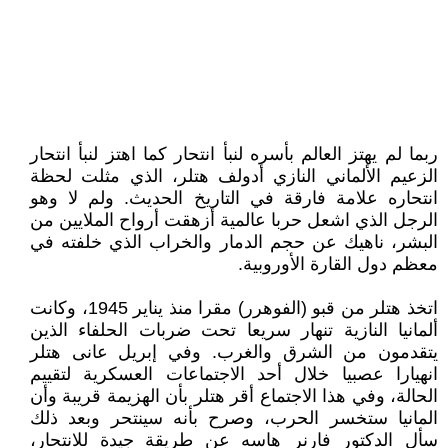
ربما لم يهتز العالم بأسره لنبأ انتحار كما اهتز لنبأ انتحار
الزعيم الألماني النازي أدولف هتلر، الذي مثلت لحظة
انتحاره علامة فارقة في التاريخ الحديث. ولم لا وهو
الرجل الذي اشعل حربا عالمية أزهقت أرواح الملايين من
البشر، ناهيك عن حجم الدمار والخراب الذي خلفته في
معظم دول القارة الأوروبية.
اتخذ هتلر من قبو (الفوهرر) مقرا منذ يناير 1945، وكانت
ألمانيا النازية تنهار سريعا تحت ضربات الحلفاء الذين
يتقدمون من الشرق والغرب. وفي إبريل عانى هتلر
انهيارا عصبيا خلال أحد الاجتماعات العسكرية لتقييم
الحالة، وفي هذا الاجتماع أقر هتلر بأن الهزيمة قريبة وأن
المانيا ستخسر الحرب، وصرح بأنه سينتحر وبعد ذلك
سأل الدكتور فارنر هاسه عن طريقة جيدة للانتحار،