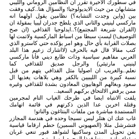
في سطورك الاخيرة تقرر ان النظامين الروماني والليبي
متشابهان من حيث الايديولوجيا! والسؤال هنا..كيف وفقت
بين (واين وجدت التشابه؟) نظامين يقول اولهما انه
ماركسي لينيني والثاني الذي يلطخ جدران ليبيا بمقولة ان
(القران شريعة المجتمع)؟..ايدلوجيا القذافي (ان صح
التوصيف!) ليست سبطا من اسباط الماركسية ولاتمت لها
بصلات القرابة بأي حال وهو امر يؤكده حتي كاسترو الذي
كتب مقالا قال فيه بالحرف (لااشارك زعيم هذا البلد
العربي مفاهيم سياسية وذات طابع ديني فأنا ماركسي
لينيني مارتيئي) والرجل صديق للقذافي كما
نعلم..والغريب ان اصوليا مثل القذافي يتهم من قبل
نسبة كبيرة من الليبيين بالكفر وهي بلاهات يغذيها ال
سعود وبغالهم الوهابيون المعادون بشدة للقذافي وغيره
ممن يرفض الالتحاق بركبهم السعيد..
يلفت الانتباه ايضا في طرحك الغياب التام لمجرمين
وقتلة اخرين عدا الذين ذكرتهم في قائمة اتهامك
المستمدة مباشرة من ملفات البنتاغون والناتو!
غاب عنك ان هتلر ليس نسيجا وحده في هندسة المجازر
فتشرشل مثلا (الصهيوني السمين) حطم ارقاما قياسية
بفن تحويل المدن وساكنيها لشواهد قبور تنعي غربان
سؤداء ماتبقي منها.فهذا المجرم ارسل.يتبع