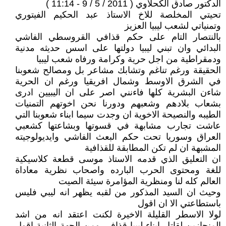
الدكتور صادق الكحلاوي ( 2011 / 5 / 9 - 11:14 )
تحيتي المخلصة للاخ الاستاذ عبد الحكيم الفيتوري
وتمنياتي لشعب ليبيا العزيز
بالنتصار التام على حكم قذافي القروسطي الفاشي
البدائي وان تبني ليبيا دولتها على اسس حديثه مدنية
ودمقراطية من اجل حرية وكرامة ورفاه شعب ليبيا
الحقيقة ورغم تناغم وتشابك مشاعر بل ومصالح شعوبنا
في الشرق الاوسط وشمال افريقيا ورغم ان الحرية
شاءن البشرية كلها فاءنني اصر على ان اليبيين ادرى
بشعاب بلادهم وشعبهم ودورنا نحن اخوتهم التمنيات
الطيبه والنصيحة الاخوية ان وجدت سيما ابناء شعوبنا التي
عاشت تجارب مشابهة في قسوتها وبشاعتها كشعبي
العراق وسوريا تحت حكم البعث الفاشي وايديولوجيته
المشبهة ان لم تكن المطابقة للقذافية
ان التعليق الذي قدمه الاستاذ موسى قطعة كلاسيكية
للغة ومحتوى الحرب البارده واصحاب نظرية معاداة
العالم كله لنا ومنظرية المؤامرة سيئة الصيت
وحيث ان السيد المذكور من لقبه يظهر انه ليبي فليس
باستطاعتي الا ان اقول
لولا الاسطر القليلة الاخيرة لكنت اعتقد انه من اشد
المنحازين لقاتل ابناء ليبيا قذافي ومن الجهة الثانية اقول