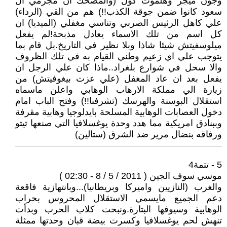
وجون ميجر وهلموت كول (والمضحك ان مجرمي ال
سعود كانوا ضمن جوقة الكذب!!) هم من القي (الرداء)
علي كاهل الرئيس الصربي وتناسي مغفلي (الميديا) ان
كل اسم من تلك الاسماء يعادل مذبحة!لم يفعل
ميلوسفيتش شيئا شاذا وبلا نظير في التاريخ.بل قام بما
يتوجب علي اي زعيم وطني القيام به في تلك الظروف
والا سحل في شوارع بلغراد..ماذا كان علي الرجل ان
يفعل بعد ان عاد المغفل (علي عزت بيغوفيتش) من
زيارة الي مملكة الارهاب الوهابي واعلن ماسماه
استقلال البوسنة والهرسك (تشرفنا!!) وفتح الباب امام
دخول العصابات الوهابية المسلحة بايدلوجيا وهابية مقرفة
وببنادق امريكية مما هدد وحدة يوغسلافيا التي صنعها تيتو
ورفاقه بنضال مرير ضد الشرق (ستالين)
5 - تتمة4
موسي سوف الجين ( 2011 / 5 / 8 - 02:30 )
والغرب (النازيين واميركا وبريطانيا)...وبانتهازية فاقعة
دعم الجميع مايسمي الاستقلال المحروس بحراب
الوهابية وسيوفها البتارة.ونبحت كلاب الحرب وبدأت
تنهش لحم يوغسلافيا وكسرت بيضة قبان وحدتها ممثلة