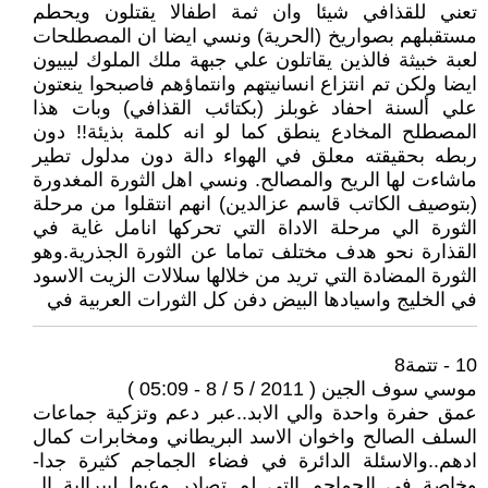
تعني للقذافي شيئا وان ثمة اطفالا يقتلون ويحطم
مستقبلهم بصواريخ (الحرية) ونسي ايضا ان المصطلحات
لعبة خبيثة فالذين يقاتلون علي جبهة ملك الملوك ليبيون
ايضا ولكن تم انتزاع انسانيتهم وانتماؤهم فاصبحوا ينعتون
علي ألسنة احفاد غوبلز (بكتائب القذافي) وبات هذا
المصطلح المخادع ينطق كما لو انه كلمة بذيئة!! دون
ربطه بحقيقته معلق في الهواء دالة دون مدلول تطير
ماشاءت لها الريح والمصالح. ونسي اهل الثورة المغدورة
(بتوصيف الكاتب قاسم عزالدين) انهم انتقلوا من مرحلة
الثورة الي مرحلة الاداة التي تحركها انامل غاية في
القذارة نحو هدف مختلف تماما عن الثورة الجذرية.وهو
الثورة المضادة التي تريد من خلالها سلالات الزيت الاسود
في الخليج واسيادها البيض دفن كل الثورات العربية في
10 - تتمة8
موسي سوف الجين ( 2011 / 5 / 8 - 05:09 )
عمق حفرة واحدة والي الابد..عبر دعم وتزكية جماعات
السلف الصالح واخوان الاسد البريطاني ومخابرات كمال
ادهم..والاسئلة الدائرة في فضاء الجماجم كثيرة جدا-
وخاصة في الجماجم التي لم تصادر وعيها ليبرالية ال