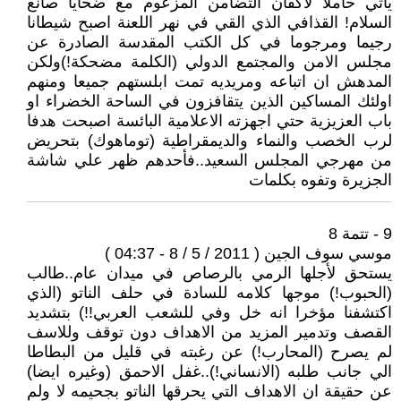
يأتي حاملا لأكفان التضامن المزعوم مع ضحايا صانع
السلام! القذافي الذي القي في نهر اللعنة اصبح شيطانا
رجيما ومرجوما في كل الكتب المقدسة الصادرة عن
مجلس الامن والمجتمع الدولي (الكلمة مضحكة!)ولكن
المدهش ان اتباعه ومريديه تمت ابلستهم جميعا ومنهم
اولئك المساكين الذين يتقافزون في الساحة الخضراء او
باب العزيزية حتي اجهزته الاعلامية البائسة اصبحت هدفا
لرب الخصب والنماء والديمقراطية (توماهوك) بتحريض
من مهرجي المجلس السعيد..فأحدهم ظهر علي شاشة
الجزيرة وتفوه بكلمات
9 - تتمة 8
موسي سوف الجين ( 2011 / 5 / 8 - 04:37 )
يستحق لأجلها الرمي بالرصاص في ميدان عام..طالب
(الحبوب!) موجها كلامه للسادة في حلف الناتو (الذي
اكتشفنا مؤخرا انه خل وفي للشعب العربي!!) بتشديد
القصف وتدمير المزيد من الاهداف دون توقف وللاسف
لم يصرح (المحارب!) عن رغبته في قليل من البطاطا
الي جانب طلبه (الانساني!)..غفل الاحمق (وغيره ايضا)
عن حقيقة ان الاهداف التي يحرقها الناتو بجحيمه لا ولم