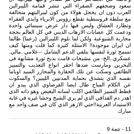
سعود وصحفهم الصفراء التي تنشر قمامة الليبرالين
العرب دون ان يخجل هولاء من كون ليبراليتهم متحالفة
مع سلطة قروسطية تقطع رؤوس الابرياء وايدي الفقراء
وتطارد العشاق وليس فيها دار عرض سينمائي واحدة
ودعمت كل عصابات الارهاب الديني في كل العالم بحجة
محاربة الشيوعية ولكن لما نلوم الليبرالين (زعما) طالما
ان ايران موجودة!! الاسئلة كثيرة كما قلت ومنها كيف
تسمح ثورة لنفسها بتلقي الدعم الشامل --علامي .مالي.
عسكري..الخ- من مشيخات قامت بذبح ثورة مشابهة في
البحرين ومارست ضدها احقر انواع التعذيب والتمييز
الطائفي وسكت عن تلك الحقارة والمجازر السيد اوباما
نفسه الذي يتشدق بحماية المدنيين الليبين؟ والسكوت
عن الكلام المباح طال ايضا القرضاوي الذي يبدو ان
قطط التمييز الطائفي اكلت لسانه البغيض وهو ذاته الذي
اهدر دم القذافي الذي لم يري الشيخ وحشا غيره في غابة
الاستبداد العربية!!حتي الازهر الذي كان في صف واحد مع
مبارك
11 - تتمة 9