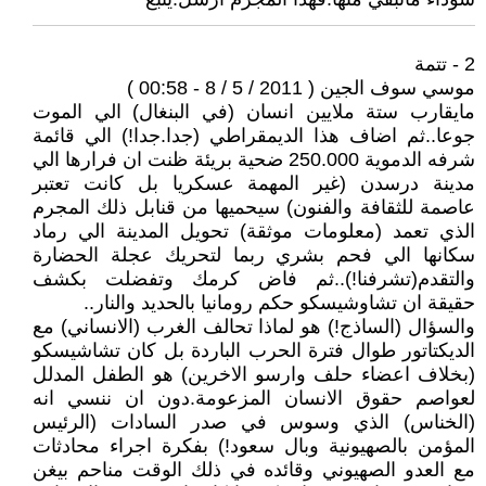
2 - تتمة
موسي سوف الجين ( 2011 / 5 / 8 - 00:58 )
مايقارب ستة ملايين انسان (في البنغال) الي الموت
جوعا..ثم اضاف هذا الديمقراطي (جدا.جدا!) الي قائمة
شرفه الدموية 250.000 ضحية بريئة ظنت ان فرارها الي
مدينة درسدن (غير المهمة عسكريا بل كانت تعتبر
عاصمة للثقافة والفنون) سيحميها من قنابل ذلك المجرم
الذي تعمد (معلومات موثقة) تحويل المدينة الي رماد
سكانها الي فحم بشري ربما لتحريك عجلة الحضارة
والتقدم(تشرفنا!)..ثم فاض كرمك وتفضلت بكشف
حقيقة ان تشاوشيسكو حكم رومانيا بالحديد والنار..
والسؤال (الساذج!) هو لماذا تحالف الغرب (الانساني) مع
الديكتاتور طوال فترة الحرب الباردة بل كان تشاشيسكو
(بخلاف اعضاء حلف وارسو الاخرين) هو الطفل المدلل
لعواصم حقوق الانسان المزعومة.دون ان ننسي انه
(الخناس) الذي وسوس في صدر السادات (الرئيس
المؤمن بالصهيونية وبال سعود!) بفكرة اجراء محادثات
مع العدو الصهيوني وقائده في ذلك الوقت مناحم بيغن