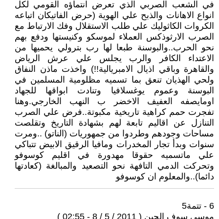
في الشعب الصربي الذي تعرض انتماؤه القومي لكل
انواع الاهانات والذبح علي الهوية (حرض الفاتيكان اتباعه
الكروات الكاثوليك علي طلب الاستقلال وفك الارتباط مع
الصرب الارثوذكس العملاء لموسكو وكنيستها ودفع بهم
نحو الحرب..والبوسنة طبعا لها رب بترولي يحميها من
الاعتداء الكافر والرب يجلس علي عرش الرياض
والقاهرة وباقي اذيال الامبريالية!!) واخذت ماذن النفاق
ولحي الهذيان تنعق بما تسميه مظلومية المسلمين في
البوسنة وعموم يوغسلافيا وتنادت ابواقها للجهاد
اومايصفه العفيف الاخضر ب النهب الخارجي.وهنا
تفجرت حمم كراهية تاريخية مكبوتة..فرض علي الصرب
التنازل عن اقاليم تابعة لهم بشهادة التاريخ وتقلصت
مساحات وجودهم وطردوا من جمهوريات (الناتو) ..ومرت
سنوات وبدأ تجار المخدرات ومافيا الرقيق الابيض تتباكي
علي ماتسميه حقوقا مهدورة في اقليم كوسوفو
وتحركت الدمي التافهة نحو التصعيد والمبالغة (كعادتها
دائما)..والمعلوم ان كوسوفو
6 - تتمة5
موسي سوف الجين ( 2011 / 5 / 8 - 02:55 )