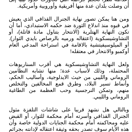
أن وصلت بلدان عدة منها أفريقية وأوروبية وأمريكية.
ومن هنا يمكن تصور نهاية الجنرال القذافي الذي يعيش
في قبوه منذ اندلاع الثورة ضد حكمه الاستبدادي، أما أن
تكون النهاية الهتلرية (الانتحار بتناول مادة قاتلة)، أو
التشاوشيسكوية (اعتقاله ورميه بالرصاص بايدي الثوار).
أو الميلوسيفيتشية بالاقامة في استراحة المدعي العام
أوكمبو والانتحار في معتقله!
ولعل النهاية التشاوشيسكوية هي أقرب السناريوهات
المحتملة، وذلك لأسباب عدة؛ منها تشابه النظامين
الروماني والليبي من حيث الايدلوجية، وأساليب الحكم،
وأنماط تسير البلاد، وطرق قمع المخالفين والتخلص
منهم، وتمكن النرجسية وحب العظمة من الطاغية
الروماني والليبي.
وبالتالي هل نشهد قريبا على شاشات التلفزة مثول
الجنرال القذافي وأسرته أمام محكمة للثوار، أو القبض
عليه ومحاكمته أمام محكمة الجنايات الدولية خاصة وأن
هذه الأيام سوف تصدر بحقه وثيقة اعتقاله لإدانته بجرائم