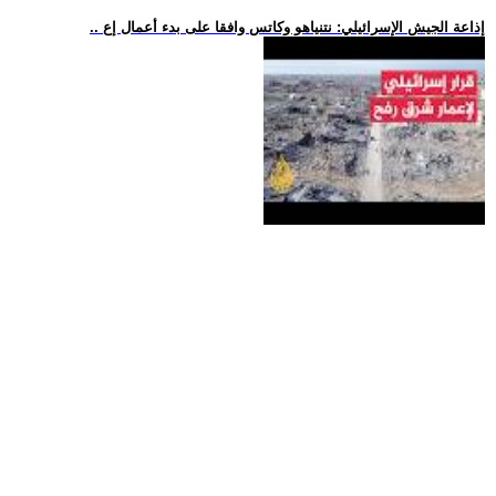
.. إذاعة الجيش الإسرائيلي: نتنياهو وكاتس وافقا على بدء أعمال إع