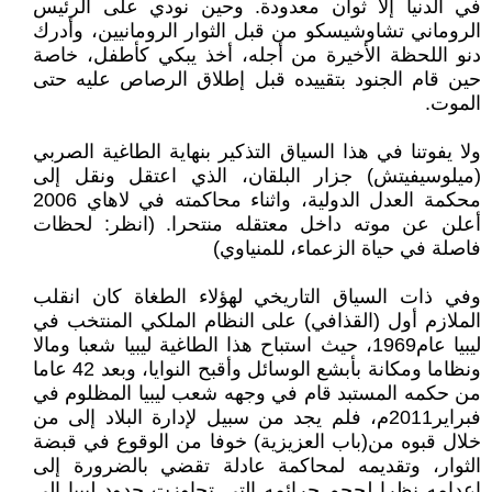
في الدنيا إلا ثوان معدودة. وحين نودي على الرئيس
الروماني تشاوشيسكو من قبل الثوار الرومانيين، وأدرك
دنو اللحظة الأخيرة من أجله، أخذ يبكي كأطفل، خاصة
حين قام الجنود بتقييده قبل إطلاق الرصاص عليه حتى
الموت.
ولا يفوتنا في هذا السياق التذكير بنهاية الطاغية الصربي
(ميلوسيفيتش) جزار البلقان، الذي اعتقل ونقل إلى
محكمة العدل الدولية، واثناء محاكمته في لاهاي 2006
أعلن عن موته داخل معتقله منتحرا. (انظر: لحظات
فاصلة في حياة الزعماء، للمنياوي)
وفي ذات السياق التاريخي لهؤلاء الطغاة كان انقلب
الملازم أول (القذافي) على النظام الملكي المنتخب في
ليبيا عام1969، حيث استباح هذا الطاغية ليبيا شعبا ومالا
ونظاما ومكانة بأبشع الوسائل وأقبح النوايا، وبعد 42 عاما
من حكمه المستبد قام في وجهه شعب ليبيا المظلوم في
فبراير2011م، فلم يجد من سبيل لإدارة البلاد إلى من
خلال قبوه من(باب العزيزية) خوفا من الوقوع في قبضة
الثوار، وتقديمه لمحاكمة عادلة تقضي بالضرورة إلى
إعدامه نظرا لحجم جرائمه التي تجاوزت حدود ليبيا إلى