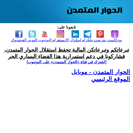
تابعونا على:
بودكاست
بنترست
تيلكرام
لينكدإن
الانستغرام
اليوتيوب
التويتر
الفيسبوك
تبرعاتكم وتبرعاتكن المالية تحفظ استقلال الحوار المتمدن،
فشاركونا في دعم استمرارية هذا الفضاء اليساري الحر
[اشترك في قناة ‫«الحوار المتمدن» على اليوتيوب]
الحوار المتمدن - موبايل
الموقع الرئيسي