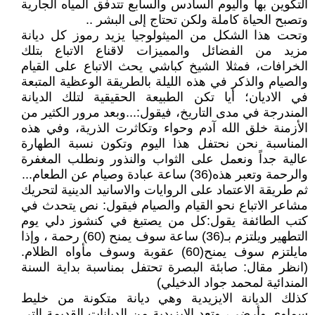
التكوين بها واليوم السادس والسابع تتدفق المياه الجارية
وتصبح الحياة كاملة ولكن تحتاج إلى البشر ..
وتحت هذا الشكل من الميثولوجيا يزيد رموز كل ديانة
مزيد من الفضائل والمميزات لاقناع الاتباع بتلك
الخرافات، فمثلا الشيخ كباشي يحث الاتباع على القيام
والصيام والذكر في هذه الليلة بالطريقة الوعظية المتبعة
في الاديان؛ أيا تكن الطبيعة الحقيقية لتلك الديانة
المندرجة في مدى التاريخ، فيقول:...وبعد مرور الكثير من
الأزمنة خلق الله آدم وحواء وتكاثرت الذرية، وفي هذه
المناسبة نحن نحتفل هذا اليوم وتكون نسبة الطهارة
عالية جداً ونعمل على الثواب والنذور ونطلب المغفرة
والرحمة وتعبر هذه(36) ساعة عبادة وصيام عن الطعام...
ثم طريقة الاعتماد على الروايات والاسانيد الدينية لتحريك
مشاعر الاتباع نحو القيام والصيام فيقول: نص يتحدث في
كتب الطائفة يقول:كل من يصتبغ في كنشوز دلي يوم
التطهير ويلتزم بـ(36) ساعة سوف يمنح (60) رحمة ، وإذا
مايلتزم سوف يمنح(60) عقوبة وسوف مأواه الظلام.
(انظر مقال: صابئة البصرة تحتفل بمناسبة بداية السنة
المندائية لمحمد جواد الدخيلي)
كذلك الديانة الايزيدية وهي ديانة متكونة من خليط
سماوي وأرضي، وتعد الايزيدية من الديانات القديمة التي