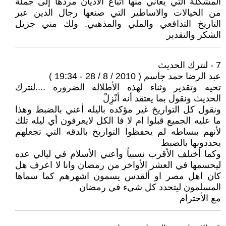
المشكلة التي يعاني منها اتباع الاديان مردها إلى جملة
من الخيالات والاساطير التي صنعها رجال الدين عبر
التاريخ التدافعي والملي والمذهبي. ولك مني جزيل
الشكر والتقدير
7 - لنترك الحديث
عبد الرضا حمد جاسم ( 2010 / 8 / 28 - 19:34 )
تحيه وتقدير وثناء لهذه الأطلاله الضروره ....لنترك
الحديث ونقول بما يعتقد أنه أنْزِلْ
ونقول كل التواريخ غير مؤكده باليله أعني بالضبط وهذا
ما عليه الجميع قبلوا ام لا فا الكل لايعرفون أي ليله تلك
لأنهم ببساطه لم يحفظوا التواريخ بالدقه التي تجعلهم
يحددونها بالضبط
وكما أختلف الأقرب نسبياً وأعني الأسلام في ليالي عده
ليحسمها في العشر الأواخر من رمضان وانا لا اعرف هل
كان اهل مصر او ألقدس يسمون اشهرهم كما سماها
المسلمون ليتحدد كل شيء في رمضان
مع الأحترام