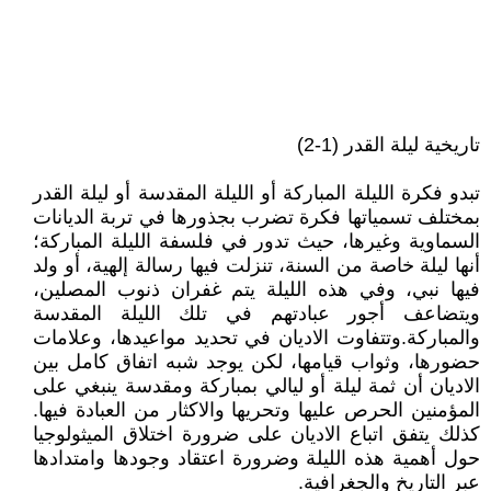
تاريخية ليلة القدر (1-2)
تبدو فكرة الليلة المباركة أو الليلة المقدسة أو ليلة القدر
بمختلف تسمياتها فكرة تضرب بجذورها في تربة الديانات
السماوية وغيرها، حيث تدور في فلسفة الليلة المباركة؛
أنها ليلة خاصة من السنة، تنزلت فيها رسالة إلهية، أو ولد
فيها نبي، وفي هذه الليلة يتم غفران ذنوب المصلين،
ويتضاعف أجور عبادتهم في تلك الليلة المقدسة
والمباركة.وتتفاوت الاديان في تحديد مواعيدها، وعلامات
حضورها، وثواب قيامها، لكن يوجد شبه اتفاق كامل بين
الاديان أن ثمة ليلة أو ليالي بمباركة ومقدسة ينبغي على
المؤمنين الحرص عليها وتحريها والاكثار من العبادة فيها.
كذلك يتفق اتباع الاديان على ضرورة اختلاق الميثولوجيا
حول أهمية هذه الليلة وضرورة اعتقاد وجودها وامتدادها
عبر التاريخ والجغرافية.