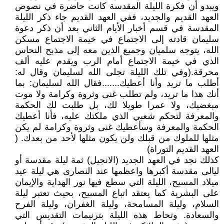
ويبدو أن فكرة الليلة المقدسة كانت حاضرة في نصوص
العهد القديم والجديد، ففي العهد القديم جاء ذكر الليلة
المقدسة في قسم أخبار الأيام الثاني بعد أن ذكر دعوة
سليمان قادته إلى الاجتماع في خيمة الاجتماع مسكن
الله، يتوجه سلميان وجميع الذين معه إلى مذبح النحاس
الذي في خيمة الاجتماع أمام الرب ويقدم عليه ألف
محرقة.(وفي تلك الليلة تجلى الله لسليمان وقال له:
أطلب ما تريد وأنا أعطيك.......فقال الله لسليمان: بما
أنك هذا ما تريد، ولم تطلب غنى وثروة وكرامة ولا موت
مبغضيك، ولا عمرا طويلا لك، بل طلبت لك الحكمة
والمعرفة لتحكم شعبي الذي ملكتك عليه، فأنا أعطيك
الحكمة والمعرفة وسأعطيك غنى وثروة وكرامة لم يكن
مثلها للملوك من قبلك ولن يكون مثلها لأحد من بعدك. (
العهد القديم التوراة)
كذلك نجد في العهد الجديد (الانجيل) ثمة ليلة مقدسة أو
ليالى مقدسة أكبرها واعظمها عند النصارى هي ليلة عيد
ميلاد المسيح، الليلة التي سطع فيها نور الهداية والإيمان
على البشرية كما يعتقد اتباع المسيح، بحيث تعتبر ليلة
السلام، وليلة المسامحة، وليلة الغفران، وليلة الفرح
والسعادة. وتحاط هذه الليلة بترنيمات التقديس التي