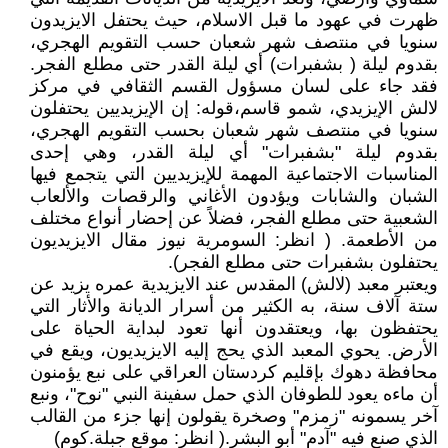
ظهرت في عهود ما قبل الاسلام، حيث يحتفل الايزيدون
سنويا في منتصف شهر شعبان حسب التقويم الهجري،
بقدوم ليلة ( بشفبرات) أي ليلة القدر حتى مطلع الفجر.
فقد جاء على لسان مسؤول القسم الثقافي في مركز
لالش الإيزيدي، شمو قاسم،قوله: إن الإيزيديين يحتفلون
سنويا في منتصف شهر شعبان بحسب التقويم الهجري،
بقدوم ليلة "بشفبرات" أي ليلة القدر، وهي إحدى
المناسبات الاجتماعية المهمة للإيزيديين التي يتجمع فيها
الشبان والشابات ويؤدون الأغاني والرقصات والألعاب
الشعبية حتى مطلع الفجر، فضلاً عن إحضار أنواع مختلف
من الأطعمة. ( انظر: السومرية نيوز مقال الايزيديون
يحتفلون بشفبرات حتى مطلع الفجر).
ويعتبر معبد (لالش) المقدس عند الايزيدية عمره يزيد عن
ستة آلاف سنة، به الكثير من أسرار الديانة والأثار التي
يحتفظون بها، ويعتقدون أنها تعود لبداية الحياة على
الأرض. يحوي المعبد الذي يحج إليه الايزيديون، ويقع في
محافظة دهوك بإقليم كردستان العراقي على نبع يؤمنون
أن ماءه يعود للطوفان الذي حمل سفينة النبي "نوح"، ونبع
آخر يسمونه "زمزم" وصخرة يقولون إنها جزء من القالب
الذي صنع فيه "آدم" أبو البشر.( انظر: موقع جبلة.كوم)