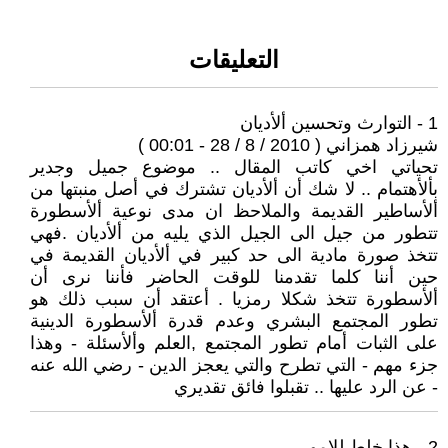
التعليقات
1 - التوارث وتحسين ألأديان
شيرزاد همزاني ( 2010 / 8 / 28 - 00:01 )
تحياتي اخي كاتب المقال .. موضوع جميل وجدير
بألأهتمام .. لا شك أن ألأديان تشترك في أصل منبتها من
ألأساطير القديمة والملاحظ ان مدى نوعية ألأسطورة
تتطور من جيل الى الجيل الذي يليه من ألأديان .فهي
تتخذ صورة مادية الى حد كبير في ألأديان القديمة في
حين أننا كلما تقدمنا للوقت الحاضر فأننا نرى أن
ألأسطورة تتخذ شكلا رمزيا . أعتقد أن سبب ذلك هو
تطور المجتمع البشري وعدم قدرة ألأسطورة الدينية
على الثبات أمام تطور المجتمع ,العلم وألأسئلة - وهذا
جزء مهم - التي تطرح والتي يعجز الدين - رضي الله عنه
- عن الرد عليها .. تقبلوا فائق تقديري
2 - هذا خلط للامور