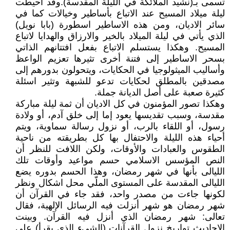
تسمى بـ(نشيد الملائكة في الليلة المقدسة).وقد أحيطت
ليلة ميلاد المسيح عند الاتباع بأساطير وخيالات كما في
سائر الاديان، ومن هذه الاساطير اسطورة (بابا نويل)
الذي يأتي في ليلة الميلاد بالخير والارزاق والهدايا لاتباع
المسيح. وهكذا يستسلم الاتباع بفعل افتتانهم الذاتي
بسحر الاساطير إلى فتنة أخرى تثيرها تعزيم الواعظ
وأساليب الميثولوجيا في الحكايات، ويتحولون بدورهم إلى
مصدقين بالمطلق لحكايات تدعو للشبهة وتثير اسئلة
كثيرة صعبة على أصل الديانة جملة.
وهكذا تصور المؤمنون في كل الاديان أن ثمة ليلة مباركة
مقدسة، وسبب تقديسها يعود إما إلى خلق آدم، أو ولادة
رسول، أو اللقاء بالرب، أو نزول رسالة سماوية، ويتم
أحياء هذه الليلة والاحتفال بها كل بطريقته من ناحية
الطقوس والعبادات والأوقات، ولكن اللافت للنظر أن
النص المؤسس الاسلامي حسم مواعيد وأوقات تلك
الليالى بأنها في شهر رمضان، وهذا الحسم بدوره يضع
الليالى المقدسة على المستوى الملّي محل اشكال ونظر
لكونها جاءت من مصدر واحد، فقد جاء في القرآن أن
شهر رمضان هو شهر أنزلت فيه الرسائل الإلهية، فقال
تعالى: شهر رمضان الذي أنزل فيه القرآن. وبينت
الاحاديث تواريخ نزول القرآنات (الشيء الذي يقرأ) على