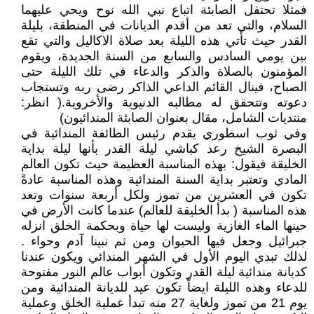
فمثلا تحتفل الصابئة اتباع نبي الله نوح ويحي عليهما
السلام، والتي تعد من أقدم الديانات في المنطقة، بليلة
القدر حيث تأتي هذه الليلة بعد صلاة الاكاليل والتي تقع
بين يومي السادس والسابع من السنة الجديدة، ويقوم
المؤمنون بالصلاة والذكر والدعاء في تلك الليلة حتى
الصباح، فينال القائم الداعي الذاكر رضى ربه وتستجاب
دعوته وتتحقق له مطالبه الدنيوية والأخروية.( انظر:
منتديات الشامل، مقال بعنوان الصابئة المندائيون)
وفي ثوب اسطوري يقدم رئيس الطائفة المندائية في
البصرة الشيخ رعد كباشي ليلة القدر بأنها ليلة بداية
الخليقة فيقول: بهذه المناسبة العظيمة حيث تكون العالم
المادي وتعتبر بداية السنة المندائية وهذه المناسبة عادةً
تكون في العشرين من تموز ولكل أربعة سنوات وتعد
هذه المناسبة ( بدأ الخليقة للعالم) عندما كانت الأرض في
حينها الماء الغازية وليست لها حياة وبحكمة الخلق انزله
جبرائيل وجعل فيها الحيوان ومن ثم نبينا آدم وحواء .
لذلك تبدي اليوم الأول في الشهر المندائي ويكون عندنا
كديانة مندائية ليلة القدر وتكون أبواب عالم النور مفتوحة
للدعاء وهذه الليلة ايضاً تكون عيد للديانة المندائية ومن
يوم 21 من تموز ولغاية 27 منه تبدأ عملية الخلق وعملية