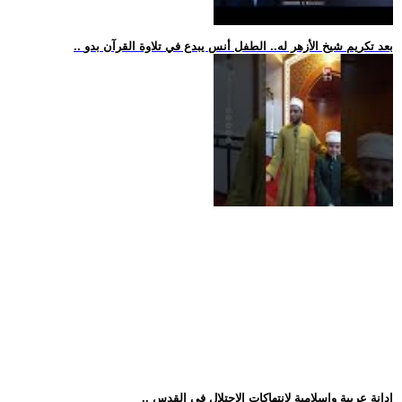
.. بعد تكريم شيخ الأزهر له.. الطفل أنس يبدع في تلاوة القرآن بدو
.. إدانة عربية وإسلامية لانتهاكات الاحتلال في القدس