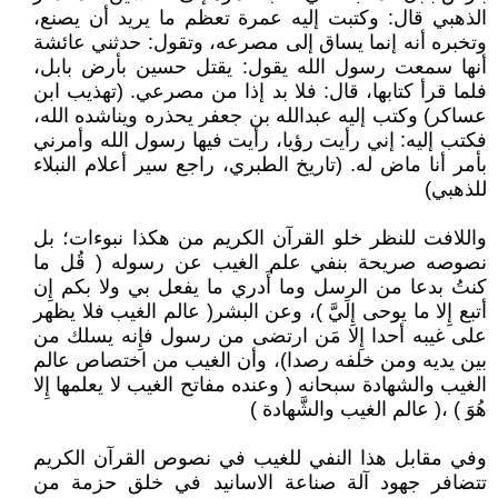
الذهبي قال: وكتبت إليه عمرة تعظم ما يريد أن يصنع،
وتخبره أنه إنما يساق إلى مصرعه، وتقول: حدثني عائشة
أنها سمعت رسول الله يقول: يقتل حسين بأرض بابل،
فلما قرأ كتابها، قال: فلا بد إذا من مصرعي. (تهذيب ابن
عساكر) وكتب إليه عبدالله بن جعفر يحذره ويناشده الله،
فكتب إليه: إني رأيت رؤيا، رأيت فيها رسول الله وأمرني
بأمر أنا ماض له. (تاريخ الطبري، راجع سير أعلام النبلاء
للذهبي)
واللافت للنظر خلو القرآن الكريم من هكذا نبوءات؛ بل
نصوصه صريحة بنفي علم الغيب عن رسوله ( قُل ما
كنتُ بدعا من الرسل وما أَدري ما يفعل بي ولا بكم إِن
أتبع إِلا ما يوحى إِلَيَّ )، وعن البشر( عالم الغيب فلا يظهر
على غيبه أحدا إِلا مَن ارتضى من رسول فإِنه يسلك من
بين يديه ومن خلفه رصدا)، وأن الغيب من اختصاص عالم
الغيب والشهادة سبحانه ( وعنده مفاتح الغيب لا يعلمها إِلا
هُوَ ) ،( عالم الغيب والشَّهادة )
وفي مقابل هذا النفي للغيب في نصوص القرآن الكريم
تتضافر جهود آلة صناعة الاسانيد في خلق حزمة من