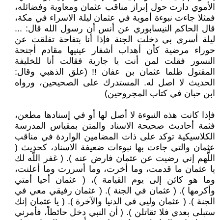
الأموي دارت حول إبراز مناقب عثمان ومعاوية وفضائله،
فمثلا جاءت نبوءة أموية في عثمان ليلة الاسراء في مكة،
قال الحاكم النيسابوري عن أنس أن رسول الله قال: ...
ليلة أسري بي دخلت الجنة فإذا أنا بتفاحة تفلقت عن
حوراء مرضية كأن أهداب أشفار عينيها مقادم أجنحة
النسور فقلت لمن أنت يا جارية فقالت أنا للخليفة
المقتول ظلما عثمان بن عفان !! (علق الذهبي وقال:
الحديث لا اصل له. المستدرك على الصحيحين، ورواه
ابن حبان في كتاب المجروحين)
فإذا كانت هذه النبوءة لا أصل لها أو في إسنادها مطعن،
فثمة أحاديث صحيحة الاسناد والمتن بمقياس المدرسة
الكلاسيكية توكد على ذات المضامين الواردة في مناقب
عثمان والتي جاءت بها نبوءات ضعيفة الاسناد، كحديث‏ (
‏اللَّهم إني رضيت عن عثمان فارض عنه‏ )‏‏.‏ (‏ غفر اللَّه لك
يا عثمان ما قدمت، وما أخرت، وما أسررت وما أعلنت،
وما هو كائن إلى يوم القيامة )، (‏ عثمان أحيا أمتي
وأكرمها ‏)‏‏.‏ ( ‏عثمان في الجنة ‏)‏‏.‏ ( ‏عثمان رفيقي معي في
الجنة ‏)‏‏.‏ (‏ عثمان وليي في الدنيا والآخرة ‏)‏‏.‏ ( ‏يا عثمان إنك
ستبلى بعدي فلا تقاتلن‏ )‏‏.‏ ( أن النبي دخل حائطاً، فأمرني