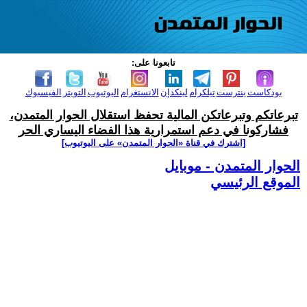
تابعونا على:
بودكاست
بنترست
تيلكرام
لينكدإن
الانستغرام
اليوتيوب
التويتر
الفيسبوك
تبرعاتكم وتبرعاتكن المالية تحفظ استقلال الحوار المتمدن،
فشاركونا في دعم استمرارية هذا الفضاء اليساري الحر
[اشترك في قناة ‫«الحوار المتمدن» على اليوتيوب]
الحوار المتمدن - موبايل
الموقع الرئيسي