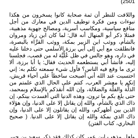
2501)
واللافت للنظر أن ثمة صحابة كانوا يسخرون من هكذا
نبوءات ومن فكرة توظيف الدين في معارك من أجل
منافع سياسية، ومكاسب أسرية، ومصالح جهوية مذهبية،
فمثلا ذكر أبو المنهال أنه قال: لما كان ابن زياد ومروان
بالشأم، ووثب ابن الزبير بمكة، ووثب القرَّاء بالبصرة،
فانطلقت مع أبي إلى أبي برزة الأسلمي حتى دخلنا عليه
في داره، وهو جالس في ظل عُلِّيَّة له من قصب، فجلسنا
إليه، فأنشأ أبي يستطعمه الحديث فقال: يا أبا برزة، ألا
ترى ما وقع فيه الناس؟ فأول شيء سمعته تكلم به: إني
احتسبت عند الله أني أصبحت ساخطاً على أحياء قريش،
إنكم يا معشر العرب، كنتم على الحال الذي علمتم من
الذلَّة والقلَّة والضلالة، وإن الله أنقذكم بالإسلام وبمحمد،
حتى بلغ بكم ما ترون، وهذه الدنيا التي أفسدت بينكم، إن
ذاك الذي بالشأم، والله إن يقاتل إلا على الدنيا، وإن هؤلاء
الذين بين أظهركم، والله إن يقاتلون إلا على الدنيا، وإن
ذاك الذي بمكة والله إن يقاتل إلا على الدنيا. ( صحيح
البخاري، كتاب الفتن)
ولعل مذهب ابن عمر كان كذلك فقد ذكر سعيد بن جبير