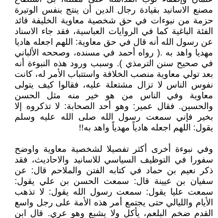
مصنع الاسانيد بقيادة رجال الدين أن ينتج بنفس الوتيرة
حزمة من نبوءات في حق شخصية معاوية الخليفة قائد
الفئة الباغية كما في الروايات العباسية، فقد جاء الاسناد
عن رسول الله أنه قال في حق معاوية: اللهم اجعله هاديا
مهديا واهد به .( رواه أحمد في مسنده، وصححه الألباني
في صحيح سنن الترمذي ). وسبب ورود هذه النبوءة أنه
بعد تولي معاوية منصب الخلافة واستتباب الأمر له، كانت
نفوس الناس لا تزال مشتعلة عليه، فقالوا كيف يتولى
معاوية وفي الناس من هو خير منه مثل الحسن
والحسين. فقال عمير: وهو أحد الصحابة: لا تذكروه إلا
بخير فإني سمعت رسول الله صلى الله عليه وسلم
يقول: اللهم اجعله هادياً مهدياً واهد به!!
وفي نبوءة أخرى أكثر تفصيلا لشخصية معاوية واوضح
سفورا في التوظيف السياسي للاسانيد والاحاديث، فقد
ذكر نعيم بن حماد في كتابه الفتن والملاحم قال: عن
سفيان بن عيينة قال: سمعت الحسن بن علي يقول:
سمعت عليا يقول: سمعت رسول الله يقول: لا تذهب
الأيام والليالي حتى يجتمع أمر هذه الأمة على رجل واسع
القدم ضخم البلعم، يأكل ولا يشبع وهو عري. قال ابن