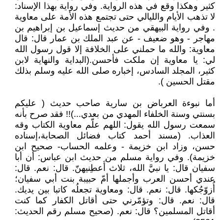
كثير وهكذا وقع في هذه الرواية. وفي رواية بهذا الإسناد:
لا تذهب الأيام والليالي حتى تجتمع هذه الأمة على معاوية
. وفي رواية البيهقي من حديث إسماعيل بن إبراهيم بن
مهاجر - وهو ضعيف - عن عبد الملك بن عمار قال: قال
معاوية: والله ما حملني على الخلافة إلا قول رسول الله
لي: يا معاوية إن ملكت فأحسن.(البداية والنهاية لابن
كثير، المجلد السادس، إخباره صلى الله عليه وسلم بذلك
مقتل الحسين ).
أما نبوءة العرباض بن سارية صاحب حديث ( عليكم
بسنتي وسنة الخلفاء المهدي من بعدي...)!! فقد صرح بأنه
سمعت رسول الله يقول: اللهم علّم معاوية الكتاب وقه
العذاب. (مسند أحمد كتاب فضائل الصحابة،إسناده
حسن، وزاد ابن خزيمة - وعلمه الحساب- صحيح ابن
خزيمة). وفي رواية مسلم من حديث ابن عباس: أن أبا
سفيان قال: يا نبيَّ الله، ثلاث أَعطِنيهنّ. قال: نعم. قال:
عندي أحسن العرب وأجملها أمّ حبيبة بنت أبي سفيان؛
أُزوّجُكها. قال: نعم. قال: ومعاوية تجعلُه كاتبا بين يديك.
قال: نعم. قال: وتؤمّرني حتى أقاتل الكفار كما كنت
أقاتل المسلمين؟ قال: نعم. (صحيح مسلم رقم الحديث: