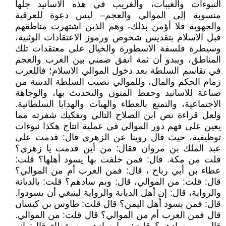
النبوءات والغيبات، والغريب في هذه الاسانيد جلها
منسوبة إلى الموالي والعجم– ليس دعوة للعرقية
والجهوية فلا أؤمن بذلك- وهم الذين اشتهرت مناطقهم
قبل الاسلام بتقديس شخوص ورموز الاعتقادات الوثنية،
وسيطرة فلسفة الاسطورة والخيال على معتقدات تلك
المناطق، ويبدو أن ثمة اتفق ضمني بين العرب والعجم
في تقاسم السلطة بعد دخول الموالي الاسلام؛ فاللعرب
زمام الحكم والمال، وللموالي نصيب السلطة الدينية من
صناعة للاسانيد وحفظ المتون والتحديث بها، والوجاهة
الاجتماعية، والتمتع بالعطاء والهبات والهدايا السلطانية.
ولعل قراءة نص ابن الصلاح التالي وتفكيك شفرته مما
يعين على فهم دور الموالي في عملية انتاج هكذا نبوءات
توظيفية، حيث قال روينا عن الزهري قال: قدمت على
عبد الملك بن مروان فقال: من أين قدمت يا زهري؟
قلت من مكة. قال: فمن خلفت بها يسود أهلها؟ قلت:
عطاء بن أبي رباح ، قال: فمن العرب أم من الموالي؟
قال: قلت: من الموالي، قال: وبم سادهم؟ قلت: بالديانة
والرواية، قال: إن أهل الديانة والرواية لينبغي أن يسودوا.
قال: فمن يسود أهل اليمن؟ قال قلت: طاوس بن كيسان
قال فمن العرب أم من الموالي؟ قال قلت: من الموالي.