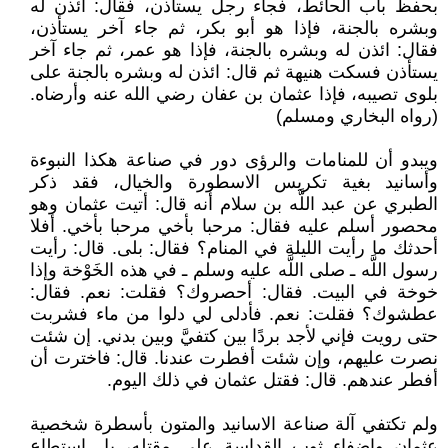
بحفظ باب الحائط، فجاء رجل يستأذن، فقال: ائذن له
وبشره بالجنة، فإذا هو أبو بكر، ثم جاء آخر يستأذن،
فقال: ائذن له وبشره بالجنة، فإذا هو عمر، ثم جاء آخر
يستأذن فسكت هنيهة ثم قال: ائذن له وبشره بالجنة على
بلوى تصيبه، فإذا عثمان بن عفان رضي الله عنه وأرضاه.
(رواه البخاري ومسلم)
ويبدو أن للمنامات والرؤى دور في صناعة هكذا النبوءة
وأسانيد بغية تكريس الاسطورة والخيال، فقد ذكر
الطبري عن عبد اللَّه بن سلام أنه قال‏:‏ أتيت عثمان وهو
محصور أسلم عليه فقال‏:‏ مرحبا بأخي مرحبا بأخي‏.‏ أفلا
أحدثك ما رأيت الليلة في المنام‏؟‏ فقال‏:‏ بلى‏.‏ قال‏:‏ رأيت
رسول اللَّه ـ صلى اللَّه عليه وسلم ـ في هذه الخَوْخة‏ وإذا
خوخة في البيت‏.‏ فقال‏:‏ أحصروك‏؟‏ فقلت‏:‏ نعم‏.‏ فقال‏:‏
عطشوك‏؟‏ فقلت‏:‏ نعم‏.‏ فأدلى لي دلوا من ماء فشربت
حتى رويت فإني لأجد بردًا بين كتفيَّ وبين بدني‏.‏ إن شئت
نصرت عليهم، وإن شئت أفطرت عندنا‏.‏ قال‏:‏ فاخترت أن
أفطر عندهم‏.‏ قال‏:‏ فقتل عثمان في ذلك اليوم‏.‏
ولم تكتفي آلة صناعة الاسانيد والمتون بأسطرة شخصية
عثمان وإضفاء ثوب القداسة على مقتله، بل استطاع