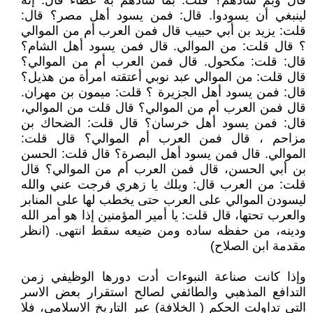
قال وبم سادهم؟ قلت: بما سادهم به عطاء قال: إنه
لينبغي أن يسودوا. قال: فمن يسود أهل مصر؟ قال:
قلت: يزيد بن أبي حبيب قال فمن العرب أم من الموالي
؟ قال قلت: من الموالي. قال فمن يسود أهل الشام؟
قال: قلت: مكحول. قال فمن العرب أم من الموالي؟
قال قلت: من الموالي عبد نوبي أعتقته امرأة من هذيل؟
قال: فمن يسود أهل الجزيرة ؟ قلت: ميمون بن مهران.
قال فمن العرب أم من الموالي؟ قال قلت من الموالي،
قال: فمن يسود أهل خرسان؟ قال قلت: الضحاك بن
مزاحم ، قال فمن العرب أم الموالي؟ قال قلت:
الموالي. قال فمن يسود أهل البصرة؟ قال قلت: الحسن
بن أبي الحسن، قال فمن العرب أم من الموالي؟ قال
قلت: من العرب قال: ويلك يا زهري فرجت عني والله
ليسودن الموالي على العرب حتى يخطب لها على المنابر
والعرب تحتها، قال قلت: يا أمير المؤمنين إذا هو أمر الله
ودينه، من حفظه ساده ومن ضيعه سقط انتهى. (انظر
مقدمة ابن الصلاح)
وإذا كانت صناعة النبوءات أدت دورها الوظيفي زمن
التدافع المذهبي والطائفي لصالح استقرار بعض الاسر
التي تداولت الحكم ( الخلافة) عبر التاريخ الاسلامي، فلا