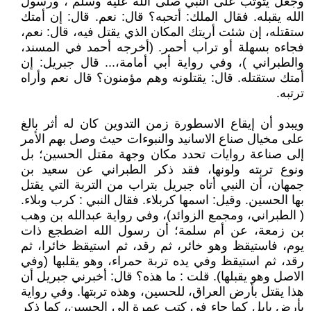
وجعل يتوثب على النبي صلى الله عليه وسلم ، ورسول
الله يقبله. فقال الملك: أتحبه؟ قال: نعم. قال: إن أمتك
ستقتله، إن شئت أريتك المكان الذي يقتل فيه، قال: نعم،
فجاءه بسهلة أو تراب أحمر. (أخرجه أحمد في المسند،
والطبراني )، وفي رواية أبي أمامة،... قال جبريل: إن
أمتك ستقتله. قال: يقتلونه وهم مؤمنون؟ قال نعم وأراه
ترتبه.
ويبدو أن إيقاع الاسطورة زمن التدوين كان له أثر بالغ
على مخيال صناع الاسانيد والنبوءات حيث وصل بهم الأمر
إلى صناعة روايات تحدد مكان وجهة مقتل الحسين؛ بل
ونوع تربته ولونها، فقد ذكر الطبراني عن سعيد بن
جمهان، أن النبي أتاه جبريل بتراب من التربة التي يقتل
بها الحسين. وقيل: اسمها كربلاء. فقال النبي : كرب وبلاء.
( الطبراني، ومجمع الزوائد)، وفي رواية عبدالله بن وهب
بن زمعة، عن أم سلمة؛ أن رسول الله اضطجع ذات
يوم، فاستيقظ وهو خائر، ثم رقد، ثم استيقظ خائرا، ثم
رقد، ثم استيقظ وفي يده تربة حمراء، وهو يقلبها (وفي
الاصل وهو يقبلها). قلت : ما هذه؟ قال: أخبرني جبريل أن
هذا يقتل بأرض العراق، للحسين، وهذه تربتها. وفي رواية
بأرض بابل كما جاء في كتب عمرة إلى الحسين، كما ذكر