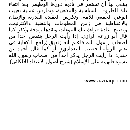
يبنغي لها أن تستمر في تأدية دورها الوظيفي بعد انتفاء
تلك الظروف السياسية والمذهبية، وتمارس عملية تغييب
الوعي الجمعي للأمة، وتكرس العقيدة القدرية والإيمان
بالاعتباطية في زمن المعلومات والتقنية والانترنيت.
وتصبح إعادة قراءة تلك النبوءات ونقدها زندقة وكفر كما
قال أبو زرعة الرازي: إذا رأيت الرجل ينتقص أحداً من
أصحاب رسول الله فاعلم أنه زنديق.(راجع: الكفاية في
علم الروايةللخطيب البغدادي). أو كما قال أحمد بن
حنبل: إذا رأيت الرجل يذكر أحداً من أصحاب رسول الله
بسوء فاتهمه على الإسلام.(شرح أصول الاعتقاد للالكائي)
www.a-znaqd.com