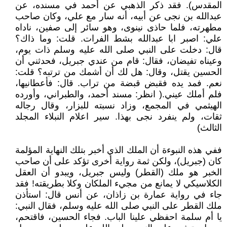
المقدس). فقد ذكر الذهبي عن أحمد في مسنده، عن
عبدالله بن نجى عن أبيه، أنه سار مع علي، وكان صاحب
مطهرته، فلما حاذى نينوى، وهو سائر إلى صفين، ناداه
علي: اصبر ابا عبدالله بشط الفرات. قلت: وما ذاك؟
قال: دخلت على النبي صلى الله عليه وسلم ذات يوم،
وعيناه تفيضان، فقال: قام من عندي جبريل، فحدثني أن
الحسين يقتل، وقال: هل لك أن أشمك من ترتبه؟ قلت:
نعم. فمد يده فقبض قبضة من تراب. قال: فأعطانيها،
فلم أملك عيني.( انظر: مسند أحمد، والطبراني، وأورده
الهيثمي في المجمع، وزاد نسبته للبزار، وقال رجاله
ثقات، ولم ينفرد نجى بهذا. سير اعلام النبلاء المجلد
الثالث)
ففي هذه النبوءة أن الملك الذي أخبر بتلك النهاية المؤلمة
كان (جبريل)، ولكن ثمة رواية أخرى تؤكد على أن صاحب
الخبر هو ملك (القطر) وليس جبريل، ويبدو أن العقل
الكلاسيكي لا يمانع من مجيء الملكان وكلا بطريقته! فقد
جاء في رواية عمارة بن زاذان، عن أنس قال: استأذن
ملك القطر على النبي صلى الله عليه وسلم، فقال النبي:
يا أم سلمة احفظي علينا الباب. فجاء الحسين، فاقتحم،