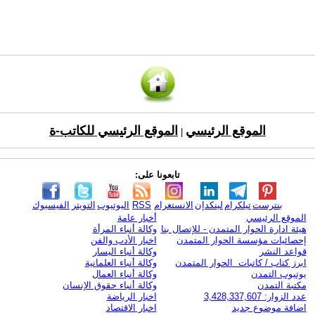
الموقع الرئيسي
الموقع الرئيسي للكاتب-ة
|
تابعونا على:
بنترست
تيلكرام
لينكدإن
الانستغرام
RSS
اليوتيوب
التويتر
الفيسبوك
الموقع الرئيسي
أخبار عامة
هيئة ادارة الحوار المتمدن - للإتصال بنا
وكالة أنباء المرأة
إحصائيات مؤسسة الحوار المتمدن
اخبار الأدب والفن
قواعد النشر
وكالة أنباء اليسار
ابرز كتاب / كاتبات الحوار المتمدن
وكالة أنباء العلمانية
يوتيوب التمدن
وكالة أنباء العمال
مكتبة التمدن
وكالة أنباء حقوق الإنسان
عدد الزوار: 3,428,337,607
اخبار الرياضة
اضافة موضوع جديد
اخبار الاقتصاد