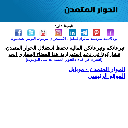
تابعونا على:
بودكاست
بنترست
تيلكرام
لينكدإن
الانستغرام
اليوتيوب
التويتر
الفيسبوك
تبرعاتكم وتبرعاتكن المالية تحفظ استقلال الحوار المتمدن،
فشاركونا في دعم استمرارية هذا الفضاء اليساري الحر
[اشترك في قناة ‫«الحوار المتمدن» على اليوتيوب]
الحوار المتمدن - موبايل
الموقع الرئيسي