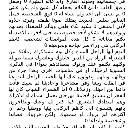
في جسمانيته وطوله الفارع وابداعاته الكثيرة 0 وطفل
رقيق القلب دافئ الكلام يخجله كل شيئ ولم يكن عبثي
0 لم يسئ الى احد ولم يساء له 0 قوي الشخصية جميل
التعابير سلس الحديث يمتلك صوتا طبقته ونبرته حلاوة
لأذن المتلقي 0 يبكيه بكاء طفل ويتألم للضعفاء يحدثهم
ويواددهم لا يشكو لأحد خصوصياته حتى لاقرب الاصدقاء
يكتم معاناته 0 كل هذه المواصفات لشخصية كاظم
الركابي هي وراء سر نجاحه ونجوميته 0
اليوم ايها الراحل المبدع وكل يوم تستذكرك زملائك من
الشعراء الرواد من اللذين جايلوك وعاشوك سنينا طويلة
وكلهم تكلمو عنك ورثوك بقصائدهم سواءا في الذكرى
السنوية لرحيلك او في مناسبات اخرى وهذا جزء من
وفائهم ونبلهم ويقولون عنك ايها الحبيب الراحل انت هنا
في القلب وبيننا وفي مشاعرنا واحاديثنا لم نغيبك فأنت
دائما بين احبتك وزملائك 0 اما الشعراء الشباب كان لها
الفخر ان تتسابق لاقامة مهرجان يحمل اسمك او لذكراك
وهم امتدادك الشعري كما كتبو لك وعنك ويتفاخرون
بانهم ينتسبون الى كاظم الركابي بيئيا ووطنيا رغم ان
اكثرهم لم يروك او سمعوك ولكن قرؤوك قصائدا
وشخصيتة وابداعا 0
كاظم الركابي ابن العراق اولا وابن المدينة الثرة بالادب