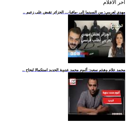
اخر الافلام
.. مهدي لعريبي: من السينما إلى -مافيا-... الجزائر تقبض على زعيم
.. محمد علام وهيثم سعيد: ألبوم محمد عدوية الجديد استكمالا لنجاح