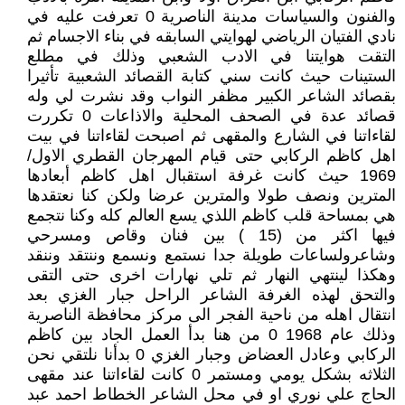
والفنون والسياسات مدينة الناصرية 0 تعرفت عليه في
نادي الفتيان الرياضي لهوايتي السابقه في بناء الاجسام ثم
التقت هوايتنا في الادب الشعبي وذلك في مطلع
الستينات حيث كانت سني كتابة القصائد الشعبية تأثيرا
بقصائد الشاعر الكبير مظفر النواب وقد نشرت لي وله
قصائد عدة في الصحف المحلية والاذاعات 0 تكررت
لقاءاتنا في الشارع والمقهى ثم اصبحت لقاءاتنا في بيت
اهل كاظم الركابي حتى قيام المهرجان القطري الاول/
1969 حيث كانت غرفة استقبال اهل كاظم أبعادها
المترين ونصف طولا والمترين عرضا ولكن كنا نعتقدها
هي بمساحة قلب كاظم اللذي يسع العالم كله وكنا نتجمع
فيها اكثر من (15 ) بين فنان وقاص ومسرحي
وشاعرولساعات طويلة جدا نستمع ونسمع وننتقد وننقد
وهكذا لينتهي النهار ثم تلي نهارات اخرى حتى التقى
والتحق لهذه الغرفة الشاعر الراحل جبار الغزي بعد
انتقال اهله من ناحية الفجر الى مركز محافظة الناصرية
وذلك عام 1968 0 من هنا بدأ العمل الجاد بين كاظم
الركابي وعادل العضاض وجبار الغزي 0 بدأنا نلتقي نحن
الثلاثه بشكل يومي ومستمر 0 كانت لقاءاتنا عند مقهى
الحاج علي نوري او في محل الشاعر الخطاط احمد عبد