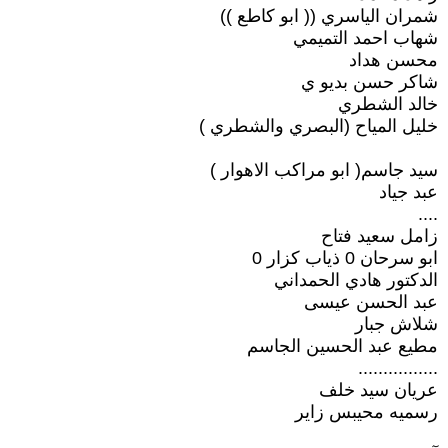
شمران الياسري (( ابو كاطع ))
شهاب احمد التميمي
محسن هداد
شاكر حسن بديو ي
خالد الشطري
خليل المياح (البصري والشطري )
سيد جاسم( ابو مراكب الاهوار )
عبد جياد
....
زامل سعيد فتاح
ابو سرحان 0 ذياب كزار 0
الدكتور هادي الحمداني
عبد الحسن عيسى
شلاش جبار
مطيع عبد الحسين الجاسم
................
عريان سيد خلف
رسميه محيبس زاير