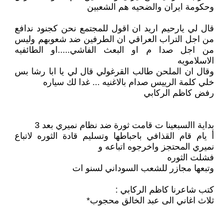
وحكومة ايران والضحيه هم الشعبين
قال لي يارحيم اريد ان اقول للمجتمع نحن كجنود ندافع
من اجل التراب العراقي ان الطرفين ضد شعوبهم وليس
من اجل صدا م او البعث الفاشي.....او الطائفيه
الاسلامويه
وقال ان الملحن طالب القرغولي قال لي يا ابا رشا بس
خلي كلمة الرييس صدام بالاغنيه ... غدا لك سياره
رفض كاظم الركابي
بداية االسبعينا ت قامت ثورة ضد نظام نميري بعد 3
أ يام قام القذافي باحباطها وتسليم قادة الثوره لاتباع
نميري المحتجز واخرجوه اتباعه و
فشلت الثوره
وتبعها مجازر للشعب السوداني لسنو ات
كتب شاعرنا كاظم الركابي :
ثلاث اغاني الى عبد الخالق محجوب*