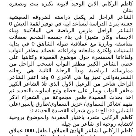
كاظم الركابي الابن الوحيد لابويه تكبره بنت وتصغره
بنتان
الشاعر الراحل لم يكمل دراسته لضروفه المعيشية
جعلته يترك الدراسة ليساعد ابيه في توفير لقمة العيش 0
الشاعر الراحل مارس الرياضة في الملاكمة وبناء
الاجسام وكان متميزا في بناء جسمه الضخم بعضلات
متناسقه وبارزة مع عملاقية طوله الشاهق 0 في بداية
الستينات ولكثرة متابعاته وقراءاته لقصائد مظفر النواب
ولقاءاتنا المستمرة حول موضوع القصيدة وكتابتها على
خطى الشاعر الكبير مظفر النواب انسحب الراحل من
ممارساته الرياضية وبدأ الرحلة الثانية هي رحلته
الشعريةوالتي تميز بها هي الاخرى 0 وقد اعتبر الشاعر
الراحل شاعر من الرعيل الاول الذي تلا الشاعر الكبير
مظفر النواب وسار على خطاه وتبع اسلوبه بالتجديد ثم
اخذ يحدث القصيدة ظمن مجموعة من الشعراء اذكر
منهم /شاكر السماوي/ عزيز السماوي/طارق ياسين/علي
الشباني 00 الخ 0 من شعراء القصيدة الحديثة 0
كاظم الركابي متفرد باختيار المفردة والموضوع بروحية
لاتشابه روحية اي شاعر من جيله
كاظم الركابي الشاعر الهادئ العملاق الطفل 000 عملاق