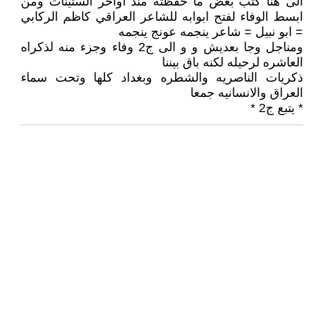
الى هنا كتب بعض ما حفظته منذ اواخر الستينات ومن
ابسط الوفاء لفتح ابوابه للشاعر العراقي كاظم الركابي
= ابو نبيل = شاعر ينجمه عونج ينجمه
ومناجل وجا بعديش و و الى ج2 وفاء وجزء منه لذكراه
العاشره لرحيله لكنه باق بيننا
ذكريات الناصريه والشطره وبغداد كلها وتحت سماء
العراق والانسانيه جمعا
* يتبع ج2 *