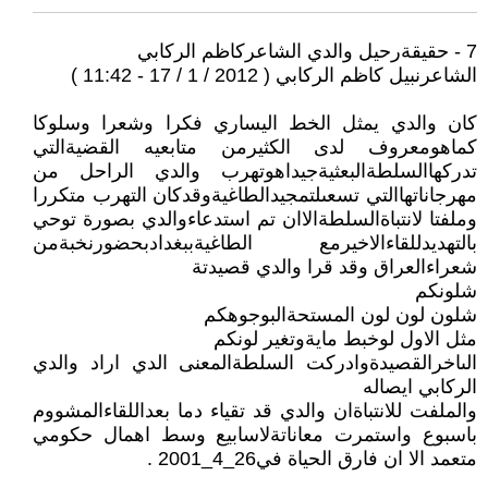
7 - حقيقةرحيل والدي الشاعركاظم الركابي
الشاعرنبيل كاظم الركابي ( 2012 / 1 / 17 - 11:42 )
كان والدي يمثل الخط اليساري فكرا وشعرا وسلوكا
كماهومعروف لدى الكثيرمن متابعيه القضيةالتي
تدركهاالسلطةالبعثيةجيداهوتهرب والدي الراحل من
مهرجاناتهاالتي تسعىلتمجيدالطاغيةوقدكان التهرب متكررا
وملفتا لانتباةالسلطةالاان تم استدعاءوالدي بصورة توحي
بالتهديدللقاءالاخيرمع الطاغيةببغدادبحضورنخبةمن
شعراءالعراق وقد قرا والدي قصيدتة
شلونكم
شلون لون لون المستحةالبوجوهكم
مثل الاول لوخبط مايةوتغير لونكم
الىاخرالقصيدةوادركت السلطةالمعنى الدي اراد والدي
الركابي ايصاله
والملفت للانتباةان والدي قد تقياء دما بعداللقاءالمشووم
باسبوع واستمرت معاناتةلاسابيع وسط اهمال حكومي
متعمد الا ان فارق الحياة في26_4_2001 .