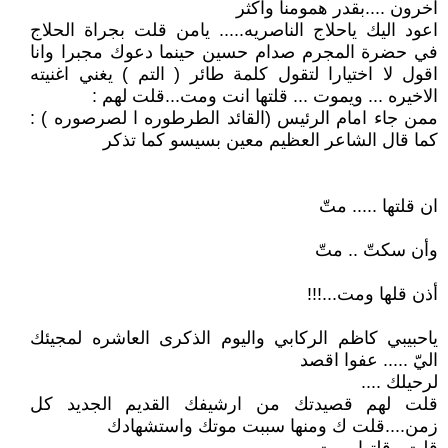
آخرون ....بقدر همومنا واكثر
اعود اليك ياحلاج الناصريه..... يامن قلت بجراة الحلاج
في حضرة المجرم صدام حسين حينما دعوك مجبرا وانا
اقول لا اختيارا لتقول كلمة طائر ( التم ) يغني اغنيته
الاخيره ... ويموت ... قلتها انت ومت...قلت لهم :
ممن جاء امام الرئيس (القائد الطرطوره ا لصرصوره ) :
كما قال الشاعر العظيم معين بسيسو كما تذكر
ان قلتها ..... متّ
وأن سكتّ .. متّ
أذن قلها ومت...!!!
ياحبيبي كاظم الركابي واليوم الذكرى العاشره لمجيئك
اليّ ..... عفوا اقصد
لرحيلك ....
قلت لهم قصيدتك من ارشيفك القديم الجديد كل
زمن....قلت ك ومنها سببت موتك واستشهادك