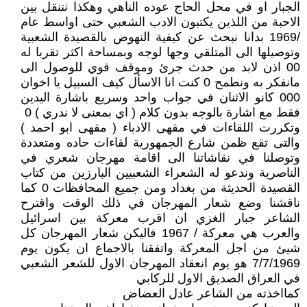
الجبار او في محل الحاج عوده الناهي وهكذا نتنقل بين
الاحبة من اللذين يكتبون الادب الشعبي حتى اواسط عام
/1969 بدانا نبحث عن كيفية النهوض بالقصيدة الشعبية
وتوصيلها الى المتلقي وجها لوجه وبمساحة اكثر تقربا له
00 اذن لابد من حدث جرئ وموقف قوي للوصول الى
مانفكر به ونطمح 0 كنت انا الاسأل كيف السبيل يا اخوان
000 كانو الاثنان في جواب واحد وسريع باشارة اليدين
فقط مع اشارة بالوجه بدون كلام ( اي بمعنى لا ندري ) 0
وتكررت اللقاءات في مقهى الادباء ( مقهى ابو احمد )
والتى تقع ظمن شارع الجمهورية لقاءات حاده ومتعددة
وتوصلنا في نقاشاتنا الى اقامة مهرجان شعري في
الناصرية وندعو له الشعراء الشعبيين البارزين من كتاب
القصيدة الحديثة من بغداد ومن جميع المحافظات 0 كما
ناقشنا وضع شعار المهرجان في ذلك الوقت واقترح
الشاعر جبار الغزي ان اقرب معركة بين اسرائيل
والعرب هي معركة / 1967 فاليكن شعار المهرجان كل
شيئ من اجل المعركة واتفقنا بالاجماع ان يكون يوم
7/7/1969 هو يوم انعقاد المهرجان الاول للشعر الشعبي
في العراق الصديق الاول للركابي
كمااخذته من الشاعر عادل العضاض