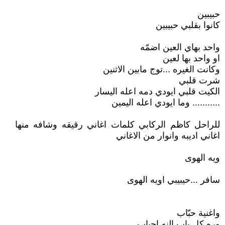
حبيبين
كانوا بقلبي حبيبين
واحد بهاي العين اضمّه
او واحد بها لعين
وكانت الغيره ...توج مابين الاثنين
شرت قلبي
الكيت قلبي ايودي دمه اعله اليسار
........... وما ايودي اعله اليمين
للراحل كاظم الركابي كلمات اغاني رقيقه وشافه منها
اغاني اديبه وانوار من الاغاني
ويه الهوى
سافر ...حيبيبي اويه الهوى
واغنية حبّاب
وره كل باب النه احباب