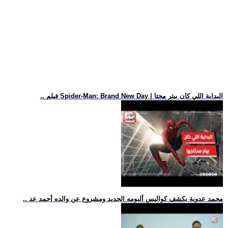
.. فيلم Spider-Man: Brand New Day | البداية اللي كان بيتر محتا
.. محمد عدوية يكشف كواليس ألبومه الجديد ومشروع عن والده أحمد عد