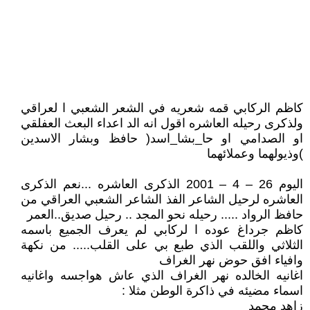
كاظم الركابي قمه شعريه في الشعر الشعبي ا لعراقي
ولذكرى رحيله العاشره اقول انه الد اعداء البعث العفلقي
او الصدامي او حا_بشا_اسد( حافظ وبشار الاسدين
)وذيولهما وعملائهما
اليوم 26 – 4 – 2001 الذكرى العاشره ...نعم الذكرى
العاشره لرحيل الشاعر الفذ الشاعر الشعبي العراقي من
حافظ الرواد ..... رحيله نحو المجد .. رحيل صديق..العمر
كاظم جرداغ عوده ا لركابي لم يعرف الجميع باسمه
الثلاثي واللقب الذي طبع بي على القلب..... من نكهة
وافياء افق حوض نهر الغراف
اغانيه الخالده نهر الغراف الذي عاش هواجسه واغانيه
اسماء مضيئه في ذاكرة الوطن مثلا :
زاهد محمد