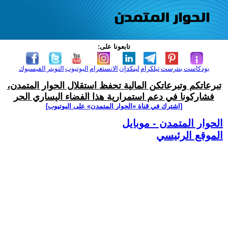
تابعونا على:
بودكاست
بنترست
تيلكرام
لينكدإن
الانستغرام
اليوتيوب
التويتر
الفيسبوك
تبرعاتكم وتبرعاتكن المالية تحفظ استقلال الحوار المتمدن،
فشاركونا في دعم استمرارية هذا الفضاء اليساري الحر
[اشترك في قناة ‫«الحوار المتمدن» على اليوتيوب]
الحوار المتمدن - موبايل
الموقع الرئيسي