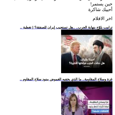
حين يستمر!
أحييك شاكرة
اخر الافلام
.. ترامب يلوّح بنهاية الحرب.. ..هل تستجيب إيران للصفقة؟ | تغطية
.. غزة وسلاح المقاومة.. ما الذي يخفيه الغموض ببنود سلاح المقاوم