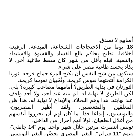
أسابيع لا تصدق.
18 يوما من الاحتجاجات الشجاعة، المبدعة، الرفيعة
أخلاقيا، تطيح بحاكم بالغ الفساد والقسوة والاستبداد
والتبعية. قبله بأقل من شهر كان سقط طاغية أخر، لا
يكاد يحسد طاغية مصر على شيء.
سيكون من شح النفس أن يكبح المرء جماح فرحه. ثورتا
الكرامة أنتجتهما نفوس كريمة. وتُحْييان نفوسا كريمة.
الثورتان في بداية الطريق؟ أمامهما مصاعب كبيرة؟ بلى.
لكن الطريق لا نهاية له. لم ينته عند أحد، ولا أحد واقف
عند نهايته. هذا وهم البخلاء. والإبداع لا نهاية له. هذا ظن
المغلقين والمتعصبين. ولقد أظهر المصريون،
والتونسيون، إبداعا فذا. ما كان لهم أن يحرروا أنفسهم
من أغلال الطغيان، لولا أنهم أحرار من الداخل.
تونس انتصرت مرتين خلال شهر واحد. يوم "14 جانفي"،
ويوم "11 فبراير". التغير المصري يحصِّن التغير التونسي.