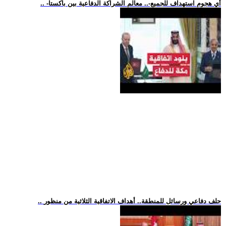
.. -أي هجوم استهداف للجميع-.. معالم الشراكة الدفاعية بين باكستا
.. حلف دفاعي ورسائل للمنطقة.. أهداف الاتفاقية الثلاثية من منظور