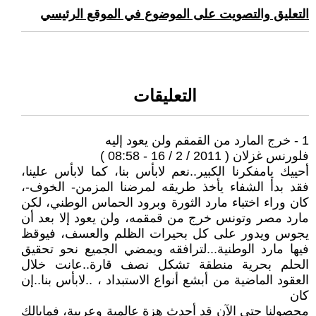
التعليق والتصويت على الموضوع في الموقع الرئيسي
التعليقات
1 - خرج المارد من القمقم ولن يعود إليه
فلورنس غزلان ( 2011 / 2 / 16 - 08:58 )
أحييك يامفكرنا الكبير..نعم لابأس بنا، كما لابأس علينا،
فقد بدأ الشفاء يأخذ طريقه لمرضنا المزمن- الخوف-،
كان وراء اختباء مارد الثورة وبرود الحماس الوطني، لكن
مارد مصر وتونس خرج من قمقمه، ولن يعود إلا بعد أن
يجوس ويدور على كل بحيرات الظلم والعسف، فيوقظ
فيها مارد الوطنية...لترافقه ويمضي الجميع نحو تحقيق
الحلم بحرية منطقة تشكل نصف قارة..عانت خلال
العقود الماضية من أبشع أنواع الاستبداد ، ..لابأس بنا..إن
كان
محصولنا حتى الآن قد أحدث هزة عالمية وعربية، فمابالك