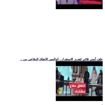
.. حلف أمني ثلاثي لتعزيز الاستقرار.. كواليس الاتفاق الدفاعي بين