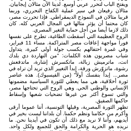
ويفتح الباب لتحرر عربي أوسع. لدينا الآن مثالان إيجابيان.
مثالان رفيعان في سير عملية الكفاح التحرري، وربما
قريبا مثالان في النموذج الديمقراطي. فإذا تحررت مصر،
كان محتما أن يؤثر مثالها في المجال العربي كله. كان
ذلك لازما أيضا من أجل حماية التغير المصري.
الروح العظيمة التي أسقطت الطاغية، تطرح على نفسها
فورا مواجهة إعاقات مصر المتراكمة. مساء 11 فبراير،
وفي غمرة احتفالهم بكسب جولة أولى كبيرة، يتداول
شباب مصريون هذه الكلمات: "من النهاردة دي بلدك
انت، ماترميش زبالة، ماتكسرش إشارة، ماتدفعش
رشوة، ماتزوّرش ورقة، إبدأ التغيير الذي تريد أن تراه في
مصر... إبدأ بنفسك أولاً" (من الفيسبوك). هذه عناصر
ثورة أخلاقية، هي مما يعطي للثورة السياسية مضمونها
الإنساني والوطني الحي. وهي الروح التي تحتاجها مصر،
والتي تسوغ أكثر من غيرها تضحيات شعبها وإسقاط
حاكمها الصفيق.
تظهر الثورة المصرية، وقبلها التونسية، أننا عموما أرقى
وأكرم من حكامنا ونظم حكمنا. أن بلداننا ليست بخير في
أيديهم، وأننا لا نريد مع ذلك أن تكون في أيدينا نحن. ما
نريده هو الحرية والكرامة والحق للجميع ولكل واحد.