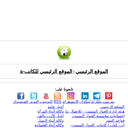
الموقع الرئيسي
الموقع الرئيسي للكاتب-ة
|
تابعونا على:
بنترست
تيلكرام
لينكدإن
الانستغرام
RSS
اليوتيوب
التويتر
الفيسبوك
الموقع الرئيسي
أخبار عامة
هيئة ادارة الحوار المتمدن - للإتصال بنا
وكالة أنباء المرأة
إحصائيات مؤسسة الحوار المتمدن
اخبار الأدب والفن
قواعد النشر
وكالة أنباء اليسار
ابرز كتاب / كاتبات الحوار المتمدن
وكالة أنباء العلمانية