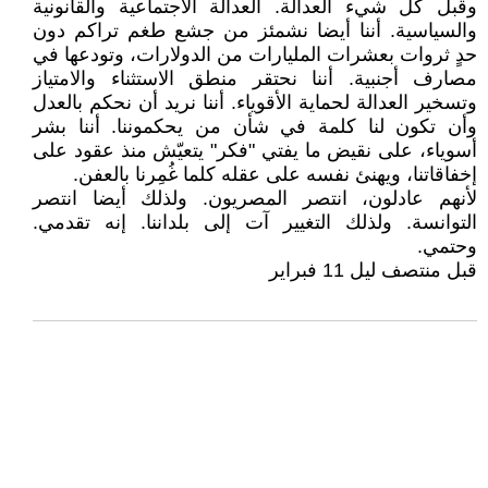
وقبل كل شيء العدالة. العدالة الاجتماعية والقانونية
والسياسية. أننا أيضا نشمئز من جشع طغم تراكم دون
حدٍ ثروات بعشرات المليارات من الدولارات، وتودعها في
مصارف أجنبية. أننا نحتقر منطق الاستثناء والامتياز
وتسخير العدالة لحماية الأقوياء. أننا نريد أن نحكم بالعدل
وأن تكون لنا كلمة في شأن من يحكموننا. أننا بشر
أسوياء، على نقيض ما يفتي "فكر" يتعيّش منذ عقود على
إخفاقاتنا، ويهنئ نفسه على عقله كلما غُمِرنا بالعفن.
لأنهم عادلون، انتصر المصريون. ولذلك أيضا انتصر
التوانسة. ولذلك التغيير آت إلى بلداننا. إنه تقدمي.
وحتمي.
قبل منتصف ليل 11 فبراير