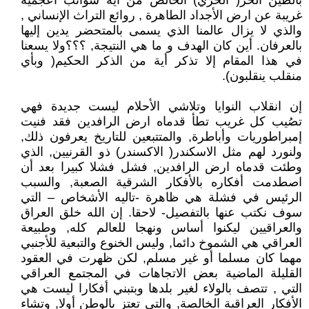
بالطين الحر( ألحري) الخالص من أية شوائب أعجمية
غريبة عن ارض الأجداد الطاهرة , روائع التراث الإنساني ,
والذي لا يزال عالمنا الذي يسمى بالمتحضر يدين إليها
بالعرفان. أين كان الهدف و ما هي النتيجة, ؟؟؟ولا يسعنا
في هذا المقام إلا تذكر أية من الذكر الحكيم( وبأي
منقلب ينقلبون).
إن انقلاب النوايا وتلاشي الأحلام ليست جديدة فهي
تصُيب كل غريب تطأ قدماه ارض الرافدين فقد فنيت
إمبراطوريات وأباطرة, والمتتبعين للتاريخ يعرفون ذلك,
ولنورد لهم مثل الاسكندر( الاكسندر) ذو القرنيين, الذي
وطئت قدماه ارض الرافدين, فشل فشلا كبيرا بعد أن
اصطدمت أفكاره بالأفكار الشرقية الصعبة, والسبب
الرئيس في فشلة هي ظاهرة -تاليه الأشخاص – التي
سوف نكتب عنها بالتفصيل- لاحقا. إن الله خلق العراق
والعراقيين ليكنوا أساس ونهجا للعالم كله, وطبيعة
العراقي هي الشموخ دائما, وليس الخنوع والتبعية للأجنبي
مهما كان مسلما أو غير مسلم, لكن ظهرت في العقود
القليلة الماضية بعض الاتجاهات في المجتمع العراقي
التي , تتصف بالولاء لغير بلدها وبتبني أفكارا ليست هي
الأفكار العراقية الخالصة, والتي تعتز بالوطن أولا, وتشاء