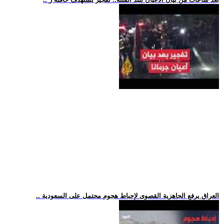
.. العراق يرفع الجاهزية القصوى لإحباط هجوم محتمل على السعودية