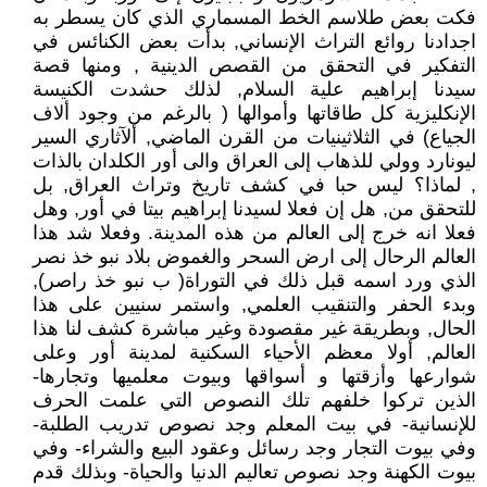
فكت بعض طلاسم الخط المسماري الذي كان يسطر به
اجدادنا روائع التراث الإنساني, بدأت بعض الكنائس في
التفكير في التحقق من القصص الدينية , ومنها قصة
سيدنا إبراهيم علية السلام, لذلك حشدت الكنيسة
الإنكليزية كل طاقاتها وأموالها ( بالرغم من وجود ألاف
الجياع) في الثلاثينيات من القرن الماضي, ألآثاري السير
ليونارد وولي للذهاب إلى العراق والى أور الكلدان بالذات
, لماذا؟ ليس حبا في كشف تاريخ وتراث العراق, بل
للتحقق من, هل إن فعلا لسيدنا إبراهيم بيتا في أور, وهل
فعلا انه خرج إلى العالم من هذه المدينة. وفعلا شد هذا
العالم الرحال إلى ارض السحر والغموض بلاد نبو خذ نصر
الذي ورد اسمه قبل ذلك في التوراة( ب نبو خذ راصر),
وبدء الحفر والتنقيب العلمي, واستمر سنيين على هذا
الحال, وبطريقة غير مقصودة وغير مباشرة كشف لنا هذا
العالم, أولا معظم الأحياء السكنية لمدينة أور وعلى
شوارعها وأزقتها و أسواقها وبيوت معلميها وتجارها-
الذين تركوا خلفهم تلك النصوص التي علمت الحرف
للإنسانية- في بيت المعلم وجد نصوص تدريب الطلبة-
وفي بيوت التجار وجد رسائل وعقود البيع والشراء- وفي
بيوت الكهنة وجد نصوص تعاليم الدنيا والحياة- وبذلك قدم