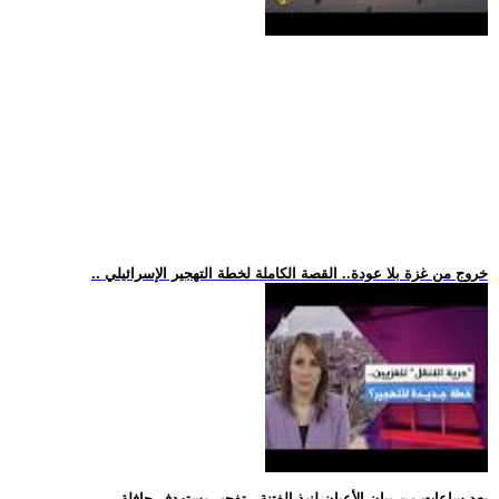
.. خروج من غزة بلا عودة.. القصة الكاملة لخطة التهجير الإسرائيلي
.. بعد ساعات من بيان الأعيان لنبذ الفتنة.. تفجير يستهدف حافلة ر