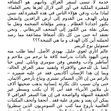
خدمة لا تنسى لسفر العراق. وثانيهم, هو اكتشافه
للمقبرة الملكية في أور التي لازال لغزها يحير العلماء-
لماذا مات ودفن هؤلاء الناس في هذه المقبرة.لقد نسي
وولي الهدف من القدوم إلى ارض الرافدين وانشغل
بكنوز أجدادنا العظام , ونشر مؤلفاته الضخمة ونقل ما
يمكن نقلة من الكنوز إلى المتحف البريطاني , ونحن
نعتقد انه جنى من كل ذلك أضعافا مضاعفة مما رصد
لحملته.أين كان الهدف و ما هي النتيجة؟؟؟
صموئيل نوح كريمر
عالم اثأري لغوي جليل, يهودي الأصل, أيضا طلب منه
ومن اليهود بالذات بدراسة كافة ما ترجم من ملاحم و
أساطير وأدب وقصص وفن سومري وبابلي, ليس حبا
أيضا بل للدحض والافتراء ولتفنيد سفر العراق الخالد-
وبما إن هذا الإنسان أكاديمي فقد عز عليه ضميره –
بالرغم من إن الآن الضمائر تشترى وتباع بأرخص ألاثمان,
حتى وان تسبب ذلك بكارثة إنسانية يذهب ضحيتها ألاف
بل ملايين الأبرياء- فقد أبى إلا أن يكتب ويسطر غير
الحقيقة السهلة والواضحة في إن هذا السفر العراقي لا
يمكن أن يفند و يفترى علية فقد , أتحفنا وأتحف المكتبات
العالمية بأروع مما كتب عن السومريون الذين سطروا