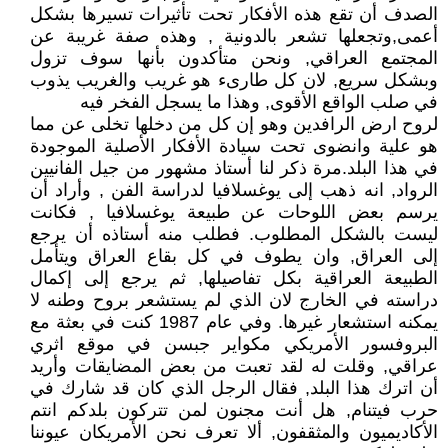
الصدف أن تقع هذه الأفكار تحت تأثيرات تسيرها بشكل
أعمى,وتجعلها تشعر بالدونية , وهذه صفة غريبة عن
المجتمع العراقي, ونحن متأكدون بأنها سوف تزول
وبشكل سريع, لان كل طارىء هو غريب والغريب يذوب
في صلب الواقع الأقوى, وهذا ما يسجل الفخر فيه
لروح ارض الرافدين وهو إن كل من دخلها تخلى عن مما
هو علية وانضوى تحت سيادة الأفكار الأصلية الموجودة
في هذا البلد.مرة ذكر لنا أستاذ مشهور من جيل الفانيين
الرواد, انه ذهب إلى يوغسلافيا لدراسة الفن , وأراد أن
يرسم بعض اللوحات عن طبيعة يوغسلافيا , فكانت
ليست بالشكل المطلوب. فطلب منه أستاذه أن يرجع
إلى العراق, وان يطوف في كل بقاع العراق ويتأمل
الطبيعة العراقية بكل تفاصيلها, ثم يرجع إلى إكمال
دراسته في الخارج لان الذي لم يستشعر بروح وطنه لا
يمكنه استشعار غيرها. وفي عام 1987 كنت في بعثة مع
البروفسور الأمريكي مكواير جبسن في موقع اثري
عراقي, وقلت له لقد تعبت من بعض المضايقات وأريد
أن اترك هذا البلد, فقال الرجل الذي كان قد شارك في
حرب فيتنام, هل أنت مجنون لمن تتركون بلدكم انتم
الأكاديميون والمثقفون, ألا تعرف نحن الأمريكان عيوننا