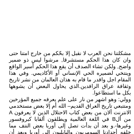
مشكلتنا نحن العرب لا نقبل إلا بحّكم من خارج امتنا حتى
وان كان هذا الحكم مستشرقا, مرشوا ليس ذو ضمير
واضح, ولكن تشاء الصدف أن يقع هذا الحكم أسير الواقع
وينتخي لضميره الحي الإنساني أو الأكاديمي. وفي هذا
المقام اجل واقدر ما قام به هذان العالمان من نشر تاريخ
وثقافة عراق الرافدين.الذي يحاول البعض أن يشوهها
بكل ما استطاعوا.
وولي: وهو اشهر من نار على علم يعرفه جميع المؤرخين
ومتتبعي تاريخ العراق القديم– الله أم إلا بعض مستخدمي
الانترنت ألان من بعض كتاب الاحتلال الذين لا يعرفون A
من ألB في اللغة العالمية ويطلقون ألقابا كبروفسور
وغيرها-.و بعد أن بدأت تصل إلى أوربا بعض النتف مما
خلفه أجدادنا السومريون والبابليون إلى أوربا وبعد أن