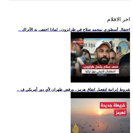
اخر الافلام
.. احتفال أسطوري بمحمد صلاح في طرابزون.. لماذا احتفى به الأتراك
.. شروط إيرانية لتفعيل اتفاق هرمز.. ورفض طهران لأي دور أمريكي ف