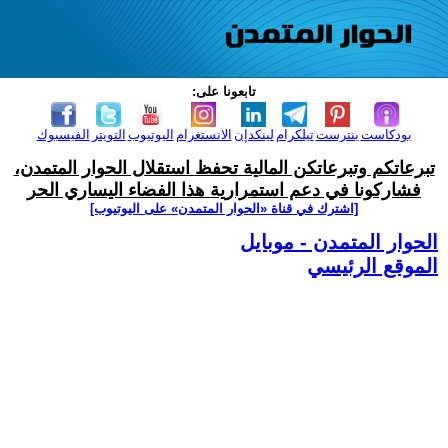
تابعونا على:
بودكاست
بنترست
تيلكرام
لينكدإن
الانستغرام
اليوتيوب
التويتر
الفيسبوك
تبرعاتكم وتبرعاتكن المالية تحفظ استقلال الحوار المتمدن،
فشاركونا في دعم استمرارية هذا الفضاء اليساري الحر
[اشترك في قناة ‫«الحوار المتمدن» على اليوتيوب]
الحوار المتمدن - موبايل
الموقع الرئيسي