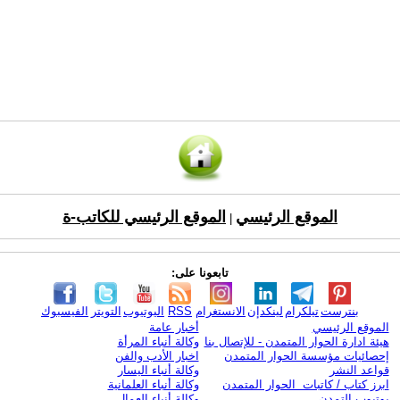
الموقع الرئيسي
الموقع الرئيسي للكاتب-ة
|
تابعونا على:
بنترست
تيلكرام
لينكدإن
الانستغرام
RSS
اليوتيوب
التويتر
الفيسبوك
الموقع الرئيسي
أخبار عامة
هيئة ادارة الحوار المتمدن - للإتصال بنا
وكالة أنباء المرأة
إحصائيات مؤسسة الحوار المتمدن
اخبار الأدب والفن
قواعد النشر
وكالة أنباء اليسار
ابرز كتاب / كاتبات الحوار المتمدن
وكالة أنباء العلمانية
يوتيوب التمدن
وكالة أنباء العمال