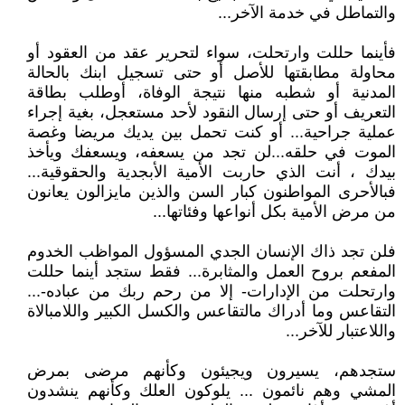
والتماطل في خدمة الآخر...
فأينما حللت وارتحلت، سواء لتحرير عقد من العقود أو
محاولة مطابقتها للأصل أو حتى تسجيل ابنك بالحالة
المدنية أو شطبه منها نتيجة الوفاة، أوطلب بطاقة
التعريف أو حتى إرسال النقود لأحد مستعجل، بغية إجراء
عملية جراحية... أو كنت تحمل بين يديك مريضا وغصة
الموت في حلقه...لن تجد من يسعفه، ويسعفك ويأخذ
بيدك ، أنت الذي حاربت الأمية الأبجدية والحقوقية...
فبالأحرى المواطنون كبار السن والذين مايزالون يعانون
من مرض الأمية بكل أنواعها وفئاتها...
فلن تجد ذاك الإنسان الجدي المسؤول المواظب الخدوم
المفعم بروح العمل والمثابرة... فقط ستجد أينما حللت
وارتحلت من الإدارات- إلا من رحم ربك من عباده-...
التقاعس وما أدراك مالتقاعس والكسل الكبير واللامبالاة
واللاعتبار للآخر...
ستجدهم، يسيرون ويجيئون وكأنهم مرضى بمرض
المشي وهم نائمون ... يلوكون العلك وكأنهم ينشدون