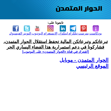
تابعونا على:
بودكاست
بنترست
تيلكرام
لينكدإن
الانستغرام
اليوتيوب
التويتر
الفيسبوك
تبرعاتكم وتبرعاتكن المالية تحفظ استقلال الحوار المتمدن،
فشاركونا في دعم استمرارية هذا الفضاء اليساري الحر
[اشترك في قناة ‫«الحوار المتمدن» على اليوتيوب]
الحوار المتمدن - موبايل
الموقع الرئيسي