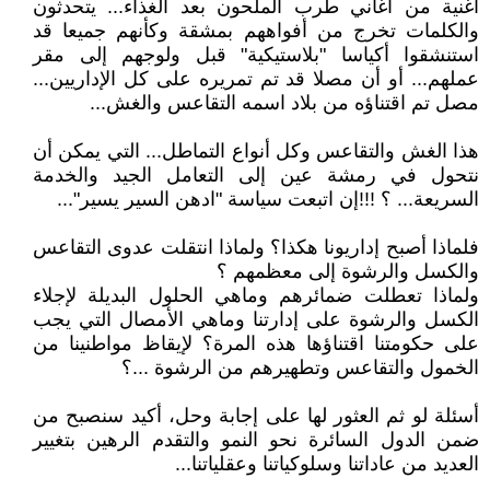
أغنية من أغاني طرب الملحون بعد الغذاء... يتحدثون
والكلمات تخرج من أفواههم بمشقة وكأنهم جميعا قد
استنشقوا أكياسا "بلاستيكية" قبل ولوجهم إلى مقر
عملهم... أو أن مصلا قد تم تمريره على كل الإداريين...
مصل تم اقتناؤه من بلاد اسمه التقاعس والغش...
هذا الغش والتقاعس وكل أنواع التماطل... التي يمكن أن
نتحول في رمشة عين إلى التعامل الجيد والخدمة
السريعة... ؟ !!!إن اتبعت سياسة "ادهن السير يسير"...
فلماذا أصبح إداريونا هكذا؟ ولماذا انتقلت عدوى التقاعس
والكسل والرشوة إلى معظمهم ؟
ولماذا تعطلت ضمائرهم وماهي الحلول البديلة لإجلاء
الكسل والرشوة على إدارتنا وماهي الأمصال التي يجب
على حكومتنا اقتناؤها هذه المرة؟ لإيقاظ مواطنينا من
الخمول والتقاعس وتطهيرهم من الرشوة ...؟
أسئلة لو ثم العثور لها على إجابة وحل، أكيد سنصبح من
ضمن الدول السائرة نحو النمو والتقدم الرهين بتغيير
العديد من عاداتنا وسلوكياتنا وعقلياتنا...