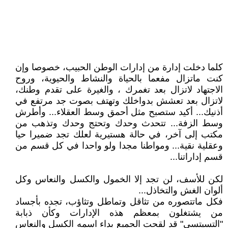
كلما دخلت إدارة من إدارات الوطن الحبيب، خصوصا وإن
كنت ماتزال مفعما بالحياة والنشاط والحيوية، وروح
الاجتهاد لاتزال بعد تغمرك ، والغيرة على تقدم وطنك،
لاتزال بعد تعشش بدواخلك وتهتف بصوت جد مرتفع في
أذنيك... أكيد ستصبح مثل أحمق وسط العقلاء... وأطرش
وسط الزفة... تتحدث وحدك وتحتج وحدك وتذهب من
مكتب إلى آخر، في حالة هستيرية لعلك تجد ضميرا حيا
وعقلية نقية... ومواطنا مجدا ولو واحدا في كل قسم من
قسم إداراتنا...
لكن للأسف، لن تجد إلا الخمول والكسل والنعاس وكل
ألوان الغش والتخاذل...
فكل ماتتصوره من تثاقل وتماطل وتثاؤب، تجده بأجساد
من يشتغلون بمعظم هذه الإدارات وكأن ذبابة
"التسيتسي" قد لقحت الجميع بداء اسمه الكسل والنعاس