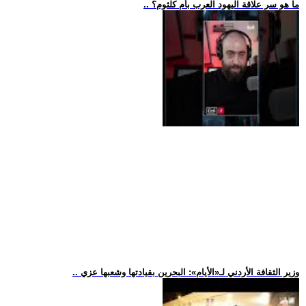
.. ما هو سر علاقة اليهود العرب بأم كلثوم؟
.. وزير الثقافة الأردني لـ«الأيام»: البحرين بقيادتها وشعبها عزي