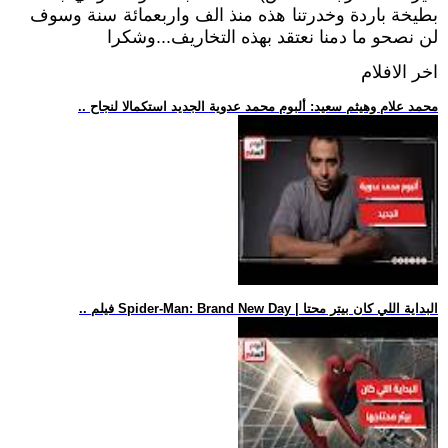
بطيخة باردة وخدرتنا هذه منذ الف واربعمائة سنة وسوف
لن نصحو ما دمنا نعتقد بهذه التخاريف...وشكرا
اخر الافلام
.. محمد علام وهيثم سعيد: ألبوم محمد عدوية الجديد استكمالا لنجاح
.. فيلم Spider-Man: Brand New Day | البداية اللي كان بيتر محتا