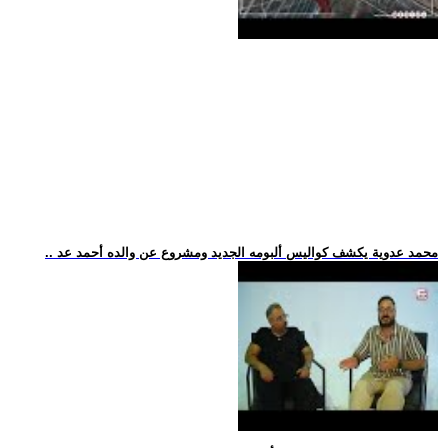
.. محمد عدوية يكشف كواليس ألبومه الجديد ومشروع عن والده أحمد عد