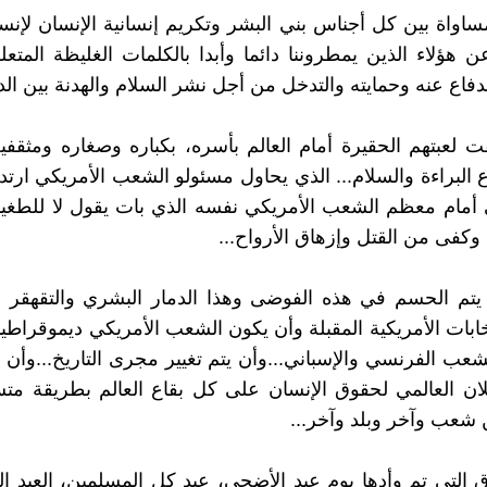
ساواة بين كل أجناس بني البشر وتكريم إنسانية الإنسان لإنسان
ن هؤلاء الذين يمطروننا دائما وأبدا بالكلمات الغليظة المتع
دفاع عنه وحمايته والتدخل من أجل نشر السلام والهدنة بين الدو
 لعبتهم الحقيرة أمام العالم بأسره، بكباره وصغاره ومثقفيه 
البراءة والسلام... الذي يحاول مسئولو الشعب الأمريكي ارتداء
أمام معظم الشعب الأمريكي نفسه الذي بات يقول لا للطغيا
 وكفى من القتل وإزهاق الأرواح...
يتم الحسم في هذه الفوضى وهذا الدمار البشري والتقهقر ال
خابات الأمريكية المقبلة وأن يكون الشعب الأمريكي ديموقراطيا
شعب الفرنسي والإسباني...وأن يتم تغيير مجرى التاريخ...وأن
لان العالمي لحقوق الإنسان على كل بقاع العالم بطريقة مت
ن شعب وآخر وبلد وآخر...
 التي تم وأدها يوم عيد الأضحى، عيد كل المسلمين، العيد ال