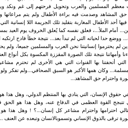
معظم المسلمين والعرب وتحويل فرحتهم إلى غم ونكد ويأ
 حق المشاهد وصدمت فيه براءة الأطفال ولم يتم مراعاتها واح
يها أحد الأطفال المغاربة بتقليد تلك الجريمة اللا إنسانية الت
.. أمام الملأ...، فعلق نفسه كما يُعلق الخروف يوم العيد بمس
.. ووضع حدا لحياته التي لم تبدأ بعد... نتيجة خطأ فادح ارتكبه
لذين لم يحترموا إنسانيتنا نحن العرب والمسلمين جميعا، ولم يح
اءنا وأمهاتنا نتيجة تلك الصورة المقززة المكسوة بكل أنواع ال
.. التي أتحفتنا بها القنوات التي هي الأخرى لم تحترم مشا
لمسلمة... وكان همها الأكبر هو السبق الصحافي...ولم تفكر ول
رة واحترام حق المشاهد...
 حقوق الإنسان، التي ينادي بها المنتظم الدولي، وهل هذا ه
ذي تتبجح القوة العظمى في الدفاع عنه، وهل هذا هو الحق 
التالي احترامها واحترام مشاعر كل إنسان...؟ ! وهل هذا ه
ة ترقى بالذوق الإنساني وتسموبالانسان وتبعده عن العنف ...