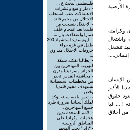
فلسطيني يبحث ع ...
ة الأرضية
-
دمار واسع وعشرات
الاعتقالات عقب انسحاب
الاحتلال من مخيم قلند ...
-
الاحتلال ينسحب من
قلنديا بعد اقتحام خلّف
ن وكرامته
دمارا واعتقالات بال ...
ة واشتعال
-
اليونيسف: استشهاد 300
طفل في غزة جراء
نيد تنشغل
خروقات الاحتلال منذ وق
نساني....
...
-
إيطاليا تفكك شبكة
لتهريب المهاجرين بين
الجزائر وسردينيا وفرن ...
-
محافظة القدس تحذر
 الإنسان
من مخططات استيطانية
تستهدف مخيم قلنديا
نا الأكبر
وقض ...
بنود حقوق
-
رئيس بلدية سبتة يؤكد
لملك إسبانيا ضرورة طرد
! ... فيا
جميع المهاجرين ...
ا من أخلاق
-
الأمم المتحدة تدين
هجمات أوكرانيا على
المناطق الروسية
-
“زاير” تحت المجهر