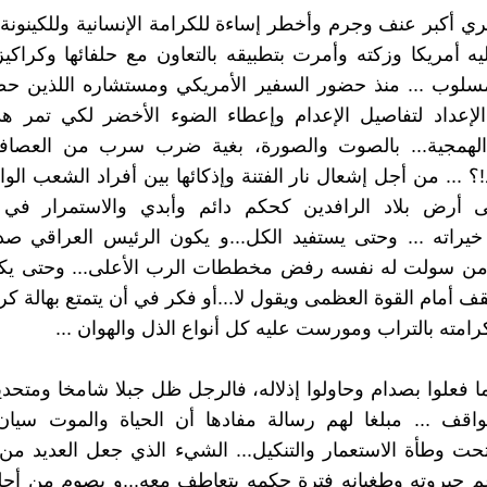
ي أكبر عنف وجرم وأخطر إساءة للكرامة الإنسانية وللكينونة ال
 أمريكا وزكته وأمرت بتطبيقه بالتعاون مع حلفائها وكراكيز
مسلوب ... منذ حضور السفير الأمريكي ومستشاره اللذين حض
لإعداد لتفاصيل الإعدام وإعطاء الضوء الأخضر لكي تمر هذ
الهمجية... بالصوت والصورة، بغية ضرب سرب من العصافير
 ... من أجل إشعال نار الفتنة وإذكائها بين أفراد الشعب الواح
لى أرض بلاد الرافدين كحكم دائم وأبدي والاستمرار في 
يراته ... وحتى يستفيد الكل...و يكون الرئيس العراقي ص
من سولت له نفسه رفض مخططات الرب الأعلى... وحتى يكون
ف أمام القوة العظمى ويقول لا...أو فكر في أن يتمتع بهالة كرز
رامته بالتراب ومورست عليه كل أنواع الذل والهوان ...
ا فعلوا بصدام وحاولوا إذلاله، فالرجل ظل جبلا شامخا ومتحد
اقف ... مبلغا لهم رسالة مفادها أن الحياة والموت سيا
تحت وطأة الاستعمار والتنكيل... الشيء الذي جعل العديد من 
 جبروته وطغيانه فترة حكمه يتعاطف معه...و يصوم من أجله.