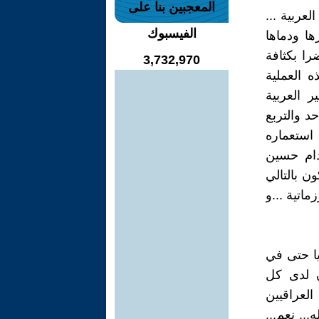
المعجبين بنا على
عربية ...
الفيسبوك
ها ودماها
را بكثافة
3,732,970
ه العملية
 العربية
د والتربع
استعماره
دام حسين
 بالتالي
ماتية ...و
يا حتى في
ن لدى كل
العراقيين
.. نعم...