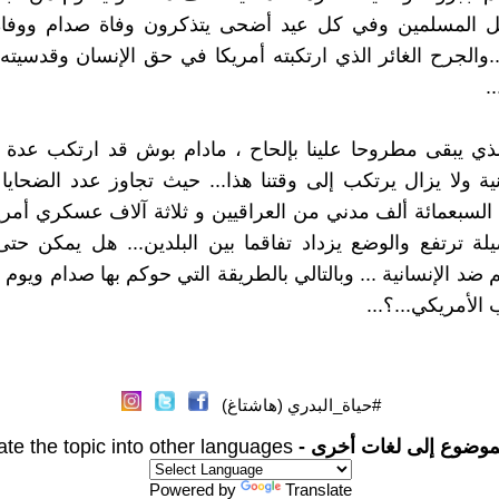
المسلمين وفي كل عيد أضحى يتذكرون وفاة صدام ووفاة
.والجرح الغائر الذي ارتكبته أمريكا في حق الإنسان وقدسيته أ
.
ذي يبقى مطروحا علينا بإلحاح ، مادام بوش قد ارتكب عدة 
ية ولا يزال يرتكب إلى وقتنا هذا... حيث تجاوز عدد الضحايا 
 السبعمائة ألف مدني من العراقيين و ثلاثة آلاف عسكري أمريك
لة ترتفع والوضع يزداد تفاقما بين البلدين... هل يمكن حت
 ضد الإنسانية ... وبالتالي بالطريقة التي حوكم بها صدام ويوم
الأمريكي...؟...
#حياة_البدري (هاشتاغ)
موضوع إلى لغات أخرى -
ate the topic into other languages
Powered by
Translate