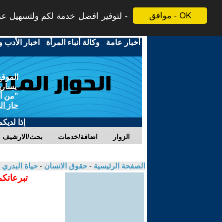
موافق - OK
لتوفير افضل خدمة لكم ولتسهيل عملي
أخبار عامة
-
وكالة أنباء المرأة
-
اخبار الأدب و
الموقع
يسارية
"من أج
حاز ال
إذا لديك
الزوار
اضافة/خدمات
بحث/الارشيف
الصفحة الرئيسية
-
حقوق الانسان
-
حياة البدري
تبرعاتكم