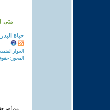
متى اس
حياة البدر
الحوار المتمدن-العدد: 1806 - 07
المحور: حقوق
من أهم حقوق