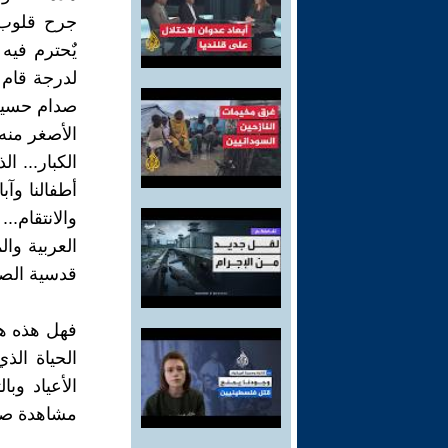
جرح قلوب 
يٌحترم فيه
لدرجة قام ف
صدام حسين.
الأصغر منه.
الكبار... ا
أطفالنا وآب
والانتقام.
العربية وا
قدسية الصو
فهل هذه هي
الحياة ال
الأعياد وب
مشاهدة صور