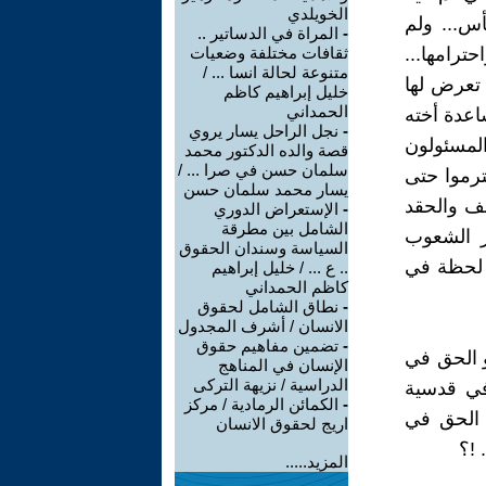
الخويلدي
س... ولم
-
المراة في الدساتير ..
ترامها...
ثقافات مختلفة وضعيات
متنوعة لحالة انسا ... /
ي تعرض لها
خليل إبراهيم كاظم
الحمداني
اعدة أخته
-
نجل الراحل يسار يروي
 المسئولون
قصة والده الدكتور محمد
سلمان حسن في صرا ... /
ترموا حتى
يسار محمد سلمان حسن
عنف والحقد
-
الإستعراض الدوري
الشامل بين مطرقة
عر الشعوب
السياسة وسندان الحقوق
و لحظة في
.. ع ... / خليل إبراهيم
كاظم الحمداني
-
نطاق الشامل لحقوق
الانسان / أشرف المجدول
-
تضمين مفاهيم حقوق
و الحق في
الإنسان في المناهج
الدراسية / نزيهة التركى
في قدسية
-
الكمائن الرمادية / مركز
و الحق في
اريج لحقوق الانسان
 !؟
المزيد.....