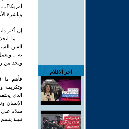
أمريكا؟...
وناشرة الأم
إن أكبر دل
... ما اتخ
الفتن الشيع
به ...ويعم
ويحد من رأ
اخر الافلام
فأهم ما ق
وتكريمه وا
الذي يحتفي
الإنسان وند
سلام على هذ
نبيلة يتسم ب