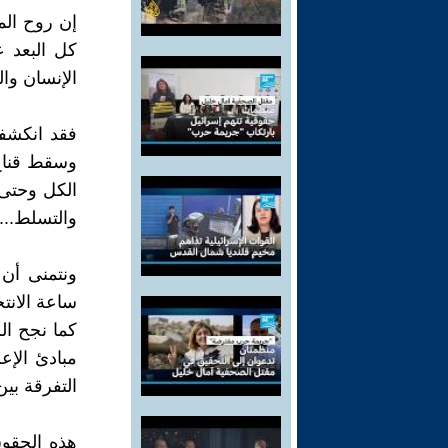
إن روح الم
كل البعد ع
الإنسان وال
فقد انكشفت
وسقط قناع 
الكل وحتى 
والتسلط...
ونتمنى أن 
ساعة الانت
كما نجح ال
مبادئ الإع
التفرقة بي
هذه الحقوق