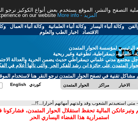
ة التصفح والنشر، الموقع يستخدم بعض أنواع الكوكيز نرجو النق
More info - المزيد
experience on our website
الفن
-
وكالة أنباء اليسار
-
وكالة أنباء العلمانية
-
وكالة أنباء العمال
-
وكا
الاقتصاد
-
اخبار الطب والعلوم
 الرئيسي لمؤسسة الحوار المتمدن
، علمانية، ديمقراطية، تطوعية وغير ربحية
ل مجتمع مدني علماني ديمقراطي حديث يضمن الحرية والعدالة الاجتم
حوار المتمدن على جائزة ابن رشد للفكر الحر والتى نالها أعلام في الفك
م مشاكل تقنية في تصفح الحوار المتمدن نرجو النقر هنا لاستخدام الموقع
كوردي
English
الاخبار
مراكز
الحوار المتمدن
- متى استعبدتم الشعوب وقد ولدتهم أمهاتهم أحرارا...؟!...
 وتبرعاتكن المالية تحفظ استقلال الحوار المتمدن، فشاركونا 
استمرارية هذا الفضاء اليساري الحر