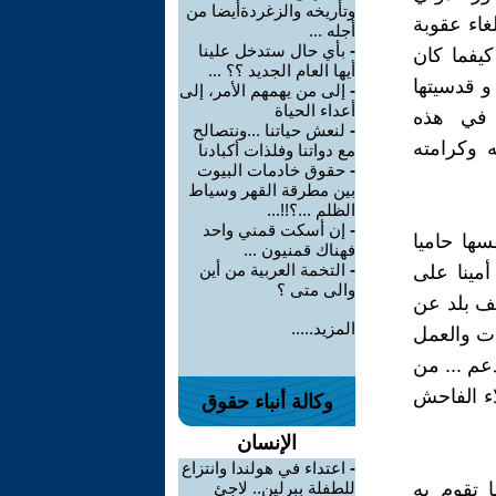
وتأريخه والزغردةأيضا من
غاء عقوبة
أجله ...
-
بأي حال ستدخل علينا
كيفما كان
أيها العام الجديد ؟؟ ...
و قدسيتها
-
إلى من يهمهم الأمر، إلى
أعداء الحياة
 في هذه
-
لنعش حياتنا ...ونتصالح
ه وكرامته
مع دواتنا وفلذات أكبادنا
-
حقوق خادمات البيوت
بين مطرقة القهر وسياط
الظلم ...؟!!...
-
إن أسكت قمني واحد
سها حاميا
فهناك قمنيون ...
-
التخمة العربية من أين
أمينا على
والى متى ؟
لف بلد عن
المزيد.....
ات والعمل
عم ... من
ء الفاحش
وكالة أنباء حقوق
الإنسان
-
اعتداء في هولندا وانتزاع
 تقوم به
للطفلة ببرلين.. لاجئ