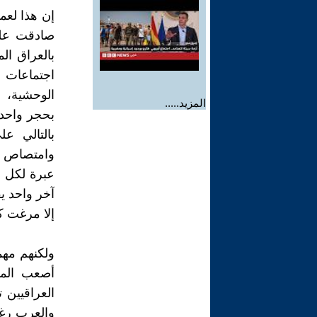
إن هذا لعمر
صادقت عليه
بالعراق ال
اجتماعات ا
الوحشية، 
المزيد.....
بحجر واحد!؟
بالتالي ع
وامتصاص خ
عبرة لكل 
آخر واحد يق
إلا مرغت ك
ولكنهم مهم
أصعب المو
العراقيين 
والعرب رغم