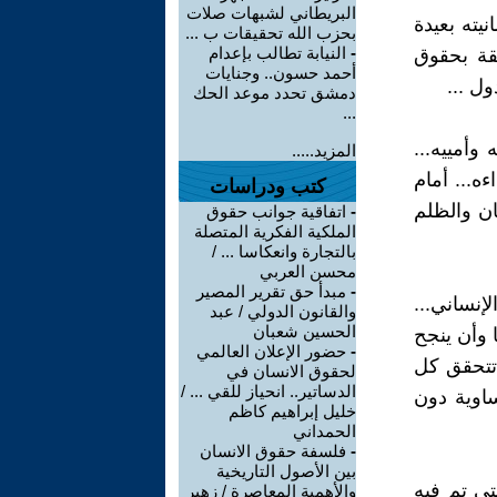
البريطاني لشبهات صلات
يته بعيدة
بحزب الله تحقيقات ب ...
-
النيابة تطالب بإعدام
لقة بحقوق
أحمد حسون.. وجنايات
ل ...
دمشق تحدد موعد الحك
...
وأمييه...
المزيد.....
ه... أمام
كتب ودراسات
ن والظلم
-
اتفاقية جوانب حقوق
الملكية الفكرية المتصلة
بالتجارة وانعكاسا ... /
محسن العربي
-
مبدأ حق تقرير المصير
إنساني...
والقانون الدولي / عبد
الحسين شعبان
 وأن ينجح
-
حضور الإعلان العالمي
 تتحقق كل
لحقوق الانسان في
الدساتير.. انحياز للقي ... /
ساوية دون
خليل إبراهيم كاظم
الحمداني
-
فلسفة حقوق الانسان
بين الأصول التاريخية
تي تم فيه
والأهمية المعاصرة / زهير