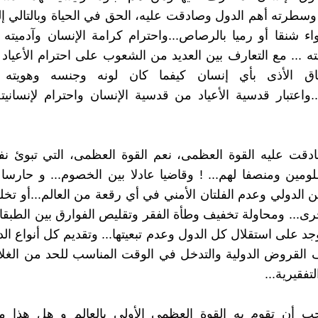
وسطرته أهم الدول وصادقت عليه، الحق في الحياة وبالتالي إل
اء شنقا أو رميا بالرصاص...واحترام كرامة الإنسان وآدميته 
ته ... مع التعارف بين العديد من الشعوب على احترام الأعياد 
اق الأذى بأي إنسان كيفما كان لونه وجنسه وهويته
..واعتبار قدسية الأعياد من قدسية الإنسان واحترام لإنسانيت
دقت عليه القوة العظمى، نعم القوة العظمى، التي تبوئ نف
مين ومنصفا لهم... ! وقاضيا عادلا بين الخصوم... و حارسا 
ن الدولي وعدم الفلتان الأمني في أي رقعة من العالم...أو تخ
أخرى... ومحاولة تخفيف وطأة الفقر وتقليص الفوارق بين الطبق
د على استقلال كل الدول وعدم تبعيتها... وتقديم كل أنواع الد
القروض الدولية والتدخل في الوقت المناسب للحد من الغلا
تفقيرية...
جب أن تقوم به القوة العظمى الأولى بالعالم و هل هذا ما