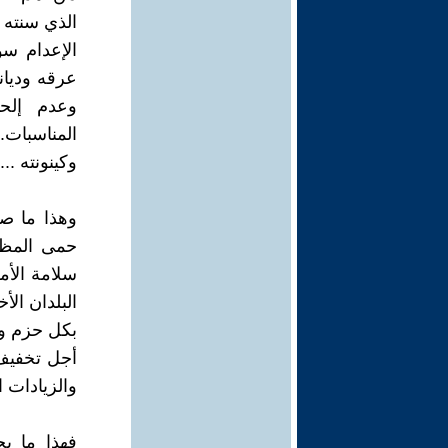
الذي سنته 
الإعدام سو
عرقه وديان
وعدم إلح
المناسبات.
وكينونته ...
وهذا ما صا
حمى المظلو
سلامة الأم
البلدان ال
بكل حزم وج
أجل تخفيف 
والزيادات ال
فهذا ما ي