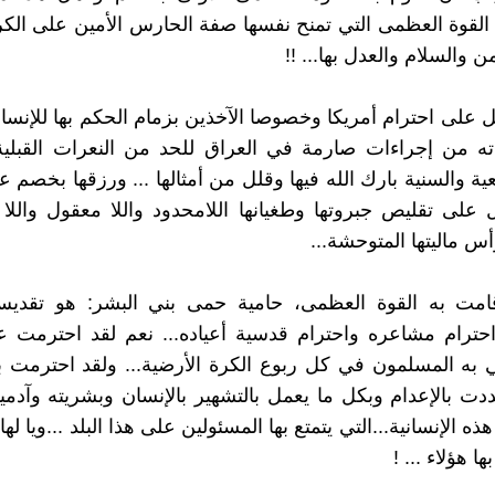
، القوة العظمى التي تمنح نفسها صفة الحارس الأمين على الكر
ن والسلام والعدل بها... !!
يل على احترام أمريكا وخصوصا الآخذين بزمام الحكم بها للإنسا
ذته من إجراءات صارمة في العراق للحد من النعرات القبلي
ية والسنية بارك الله فيها وقلل من أمثالها ... ورزقها بخصم ع
ل على تقليص جبروتها وطغيانها اللامحدود واللا معقول واللا إ
س ماليتها المتوحشة...
امت به القوة العظمى، حامية حمى بني البشر: هو تقديس
حترام مشاعره واحترام قدسية أعياده... نعم لقد احترمت عيد
 به المسلمون في كل ربوع الكرة الأرضية... ولقد احترمت 
دت بالإعدام وبكل ما يعمل بالتشهير بالإنسان وبشريته وآدميته 
ه الإنسانية...التي يتمتع بها المسئولين على هذا البلد ...ويا له
ها هؤلاء ... !