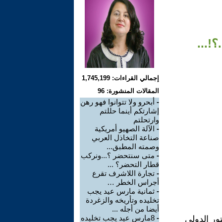
!...
إجمالي القراءات: 1,745,199
المقالات المنشورة: 96
-
أبحرو ولا تتوانوا فهو رهن
إشارتكم أينما حللتم
وارتحلتم
-
الآلة الصهيو أمريكية
صناعة التخاذل العربي
وصمته المطبق...
-
متى سنتحضر ؟...ونركب
قطار التحضر؟ ...
-
تجارة اللاشرف تقرع
أجراس الخطر …
-
ثمانية مارس عيد يجب
تخليده وتأريخه والزغردة
أيضا من أجله ...
-
8مارس عيد يجب تخليده
ور الدولي