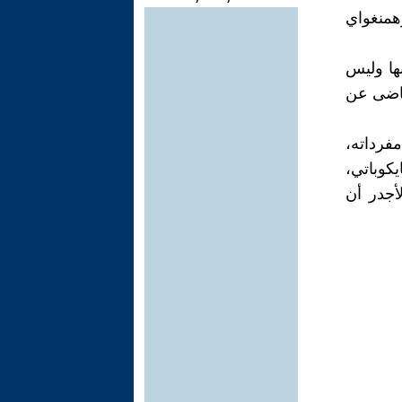
همنغواي
بها وليس
غاضى عن
فرداته،
كوباتي،
أجدر أن