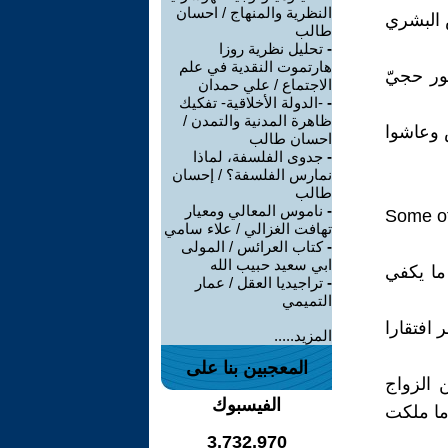
النظرية والمنهاج / احسان
س البشري
طالب
-
تحليل نظرية روزا
هارتموت النقدية في علم
ور حجيّ
الاجتماع / علي حمدان
-
-الدولة الأخلاقية- تفكيك
ظاهرة المدنية والتمدن /
 وعاشوا
احسان طالب
-
جدوى الفلسفة، لماذا
نمارس الفلسفة؟ / إحسان
طالب
-
ناموس المعالي ومعيار
Some of
تهافت الغزالي / علاء سامي
-
كتاب العرائس / المولى
ابي سعيد حبيب الله
ما يكفي
-
تراجيديا العقل / عمار
التميمي
البشر افتقارا
المزيد.....
المعجبين بنا على
 الزواج
الفيسبوك
ما ملكت
3,732,970