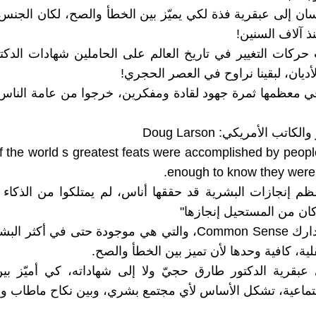
نسان إلى عبقرية فذة لكي يميّز بين الخطأ والصح، لكان الجن
ذ آلاف السنين!
حركات التغيير في تاريخ العالم على الحاملين شهادات الدكت
أديان، لبقينا نراوح في العصر الحجري!
في معظمها ثمرة جهود لقادة ومفكرين، خرجوا من عامة الناس
اتب الأمريكي: Doug Larson
 the world s greatest feats were accomplished by peopl
enough to know they were 
م إنجازات البشرية قد حققها أناس، لم يمتلكوا من الذكاء 
 كان من المستحيل إنجازها"
إن حاسة الإدارك Common Sense، والتي هي موجودة حتى في أكثر 
لية، كافية وحدها لأن تميز بين الخطأ والصح.
ى عبقرية الدكتور طارق حجيّ ولا إلى شهاداته، كي أميّز بين
اعية، تشكل الأساس لأي مجتمع بشري، وبين نكاح ماطاب و