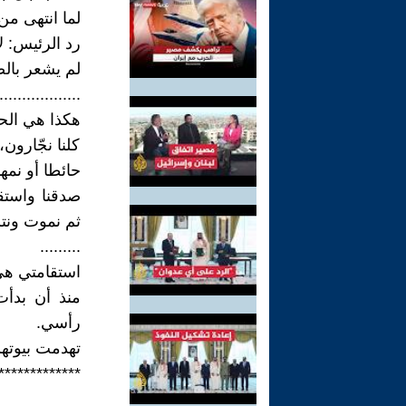
لما انتهى من
رد الرئيس: ل
لم يشعر بال
..................
هكذا هي الحيا
كلنا نجّارون
حائطا أو نمه
صدقنا واستقا
ثم نموت ونتر
.........
استقامتي هي
منذ أن بدأت
رأسي.
تهدمت بيوته
*************