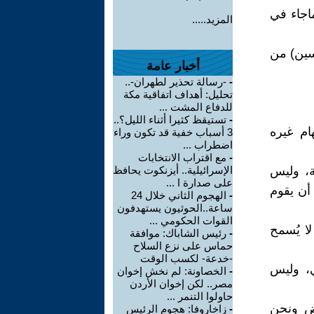
ماجاء في
المزيد.....
نسين) من
أخبار عامة
-
-رسالة تحذير لطهران-..
تحليل: أهداف اتفاقية مكة
للدفاع المشت ...
-
تستيقظ كثيرا أثناء الليل؟..
يقفز إلى اتهام غيره
3 أسباب خفية قد تكون وراء
اضطراب ...
-
مع اقتراب الانتخابات
ة، وليس
الإسرائيلية.. أيزنكوت يحافظ
على صدارة ا ...
ت النفسية، ولا يُسمح إلا للطبيب المختص بعلم الـ Psychiatry، أن يقوم
-
الهجوم الثاني خلال 24
ساعة..الحوثيون يستهدفون
القوات الحكومي ...
 Abnormal Psychology، وكذلك لا يُسمح
-
رئيس الشاباك: موافقة
حماس على نزع السلاح
-خدعة- لكسب الوقت
جي، وليس
-
الخصاونة: لم نخش إخوان
مصر.. لكن إخوان الأردن
حاولوا التنمر ...
ض ونحن
-
زاخاروفا: هجوم الرئيس