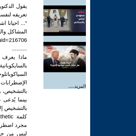
يقول الدكتور
تعريفه لنفسه
“... احيانا ا
المشاكل والم
?aid=216706
..........
بالسايكوباتي
السياكوباثل
المزيد.....
بالتشخيص، وإ
بالتشخيص إل
مجرد اضطرا
ليس من حقك