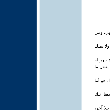
هل، ومن
لا يملك
 يبرر له
 يفعل ما
 هو أننا
نا تلك
لا آخر،