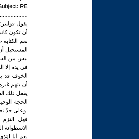
Subject: RE: والعاهرة الكافرة السايكوباتية و فاء سر
..................
يقول فولتير:To hold a pen is to be at war، أي:
أن تكون كاتب
نعم الكتابة
المستحيل أن
ليس من السهل
في يده إلا ا
الخوف قد يمن
أن يتهم غيره
يفعل ذلك الغ
الحجة الوحيد
ـوعلى حدّ تع
فهل التزم 
الاسطوانة ال
نعم أنا اؤذ