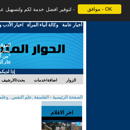
موافق - OK
لتوفير افضل خدمة لكم ولتسهيل عملي
أخبار عامة
-
وكالة أنباء المرأة
-
اخبار الأدب و
الموقع
يسارية
"من أج
حاز ال
إذا لديك
الزوار
اضافة/خدمات
بحث/الارشيف
الصفحة الرئيسية
-
الفلسفة ,علم النفس , وعلم
اخر الافلام