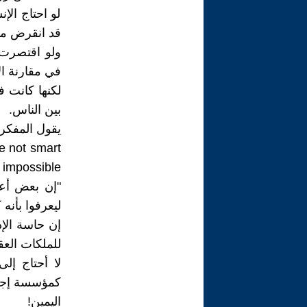
لو احتاج الإ
قد انقرض من
ولو اقتصرت 
في مقارنة ال
لكنها كانت 
بين الناس.
يقول المفكر والك
e not smart
impossible.
"إن بعض أعظ
ليعرفوا بأنه
للملكات العق
لا أحتاج إل
كمؤسسة إجتم
اليمين!