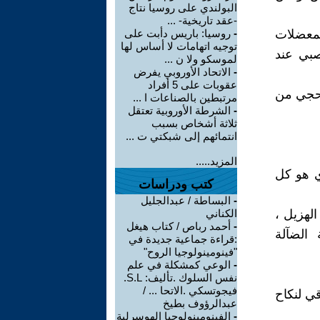
البولندي على روسيا نتاج
-عقد تاريخية- ...
لمعضلات
-
روسيا: باريس دأبت على
توجيه اتهامات لا أساس لها
صبي عند
لموسكو ولا ن ...
-
الاتحاد الأوروبي يفرض
عقوبات على 5 أفراد
لحجي من
مرتبطين بالصناعات ا ...
-
الشرطة الأوروبية تعتقل
ثلاثة أشخاص بسبب
انتمائهم إلى شبكتي ت ...
المزيد.....
إدراكنا العامCommon sense ، والذي هو كل
كتب ودراسات
-
البساطة / عبدالجليل
لهزيل ،
الكناني
-
أحمد رباص / كتاب هيغل
 الضآلة
:قراءة جماعية جديدة في
"فينومينولوجيا الروح"
-
الوعي كمشكلة في علم
نفس السلوك .تأليف: S.L.
فيجوتسكي .الاتحا ... /
قي لنكاح
عبدالرؤوف بطيخ
-
الفينومينولوجيا الهوسرلية