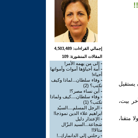
!
إجمالي القراءات: 4,503,489
المقالات المنشورة: 109
-
إلى من يهمه الأمر!
-
أمة أحياؤها أموات وأمواتها
أحياء!
-
وفاء سلطان...لماذا وكيف
 يستقيل
تكتب؟ (2)
-
أين نساء مصر؟!
-
وفاء سلطان....كيف ولماذا
خر بيت،
تكتب؟ (1)
-
الرجل المسلم....السيّد
ابراهيم علاء الدين نموذجا!
ا متقنا،
-
الإعتذار دليل
شجاعة...السيد النزّال
مثالا!!
-
رحلتي إلى الدانمارك..!