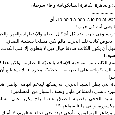
طان
..................
ا يعني أنك في حرب!
 حرب، وهي حرب ضد كل أشكال الظلم والإضطهاد والقهر والج
 يخوض كاتب تلك الحرب مالم يكن مسلحا بفضيلة الصدق.
 أن يكون الكاتب صادقا حيال دين لا ينطوي إلا على الكذب، و
لسيف!
ع الكاتب من مواجهة الإسلام بالحديّة المطلوبة، ولكن هذا لا
 بالسايكوباتية على الطريقة "الحجيّة"، لمجرد أنه لا يستطيع أن
ير!
ة التي يظن السيد الحجي أنه يملكها ليدعم اتهامه الباطل هذا،
بيره ـ نسيء لمشاعر مليار ونصف المليار من المسلمين!
السيد الحجي بفضيلة الصدق عندما راح يكرر على مسامع
مكسورة، والتي مللنا سماعها؟!!
ي مشاعر المسلمين، وأذيتي تمتد حتى نخاع عظمهم، لا أملك ح