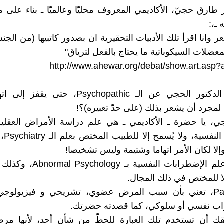
 طارق حجيّ، الأكاديمي المعروف محليّا وعالميّا ـ بناء على 
 ـ،:
شعر وانا اقرأ تلك الأدبيات التحقيرية ان بصدور كاتبيها (من الج
عضلات السيكوباتية ما يحتاج بالفعل لترياق"
http://www.ahewar.org/debat/show.art.asp
ماذا يعرف الدكتور الحجي عن الـ Psychopathic، حتى 
ة لمجرد أن يشعر بذلك (على حدّ تعبيره)؟!
وجي، يا حضرة ـ الأكاديمي ـ هي علم دراسة الأمراض العقلي
الإضطرابا
لا لكان الأمر اتهاما وشتيمة وليس تشخيصا!
بينما يُدعى علم الإضطرابات النفسية بـ
ا للمختص في ذلك المجال.
كلمة Pathetic، تعني بأن سبب المرض عضوي، تشريحي و فيزيولو
ب نفسي أو سلوكي، كما قصدته حضرتك.
 أن تستخدم تلك العبارة للحطّ من شأن أحد، لأنها مر