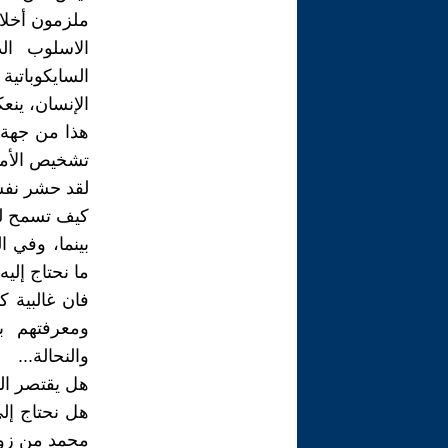
ملزمون أخلاق
الاسلوب ال
السايكوباتي
الإنسان، ينعكس على ملكا
هذا من جهة 
تشخيص الأمر
لقد حشر نفس
كيف تسمح له 
ما نحتاج إلي
فان غالبية ك
ومعرفتهم با
والنحالة...
هل يقتصر الت
هل نحتاج إلى
محمد من زوج