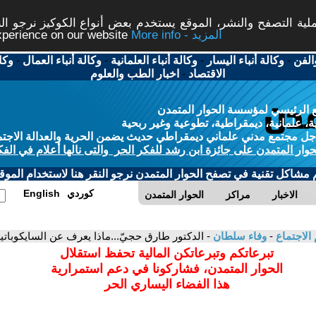
ة التصفح والنشر، الموقع يستخدم بعض أنواع الكوكيز نرجو النق
More info - المزيد
experience on our website
الفن
-
وكالة أنباء اليسار
-
وكالة أنباء العلمانية
-
وكالة أنباء العمال
-
وكا
الاقتصاد
-
اخبار الطب والعلوم
 الرئيسي لمؤسسة الحوار المتمدن
، علمانية، ديمقراطية، تطوعية وغير ربحية
ل مجتمع مدني علماني ديمقراطي حديث يضمن الحرية والعدالة الاجتم
حوار المتمدن على جائزة ابن رشد للفكر الحر والتى نالها أعلام في الفك
م مشاكل تقنية في تصفح الحوار المتمدن نرجو النقر هنا لاستخدام الموقع
كوردي
English
الاخبار
مراكز
الحوار المتمدن
 الاجتماع
-
وفاء سلطان
- الدكتور طارق حجيّ...ماذا يعرف عن السايكوباتية
تبرعاتكم وتبرعاتكن المالية تحفظ استقلال
الحوار المتمدن، فشاركونا في دعم استمرارية
هذا الفضاء اليساري الحر