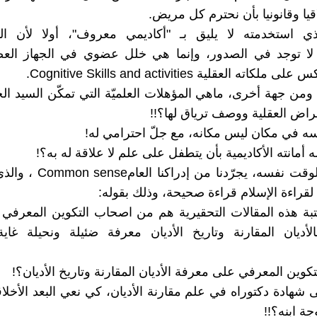
يا وقانونيا بأن نحترم كل مريض.
ذي استخدمته لا يليق بـ "أكاديمي معروف"، أولا لأن ا
ة لا توجد في الصدور، وإنما هي خلل عضوي في الجهاز الع
ته العقلية Cognitive Skills and activities.
ومن جهة أخرى، ماهي المؤهلات العلميّة التي تمكّن السيد ا
اض العقلية ووصف ترياق لها؟!!
ه في مكان ليس مكانه، مع جلّ احترامي له!
أمانته الأكاديمية بأن يتطفل على علم لا علاقة له به؟!
بينما، وفي الوقت نفسه، يجرّدنا من 
ه لقراءة الإسلام قراءة صحيحة، وذلك بقوله:
تبة هذه المقالات التحقيرية هم من اصحاب التكوين المعرفي ا
لأديان المقارنة وتاريخ الأديان معرفة ضئيلة ونحيلة غاية
كوين المعرفي على معرفة الأديان المقارنة وتاريخ الأديان؟!
 شهادة دكتوراه في علم مقارنة الأديان، كي نعي البعد الأخلا
ة ابنه؟!!