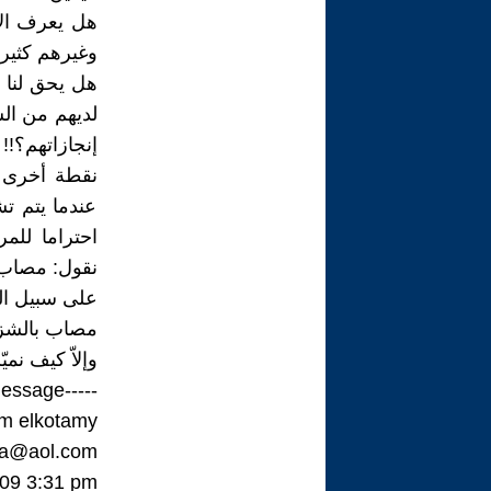
هل يعرف الأ
وغيرهم كثيرين 
هل يحق لنا أ
لديهم من ال
إنجازاتهم؟!!
نقطة أخرى أو
عندما يتم ت
احتراما للم
نقول: مصاب 
على سبيل المثال: لا
مصاب بالشزوفرينيا، chizophrenia
وإلاّ كيف نم
-----Original Message-----
m elkotamy
fa@aol.com
009 3:31 pm