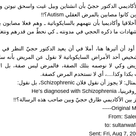
كاديمي الدكتور حجيّ بأن انشتاين وبيل غيت واسحق نيوتن و
كانوا مصابين بالمرض العقلي Autism؟!!
خلاقيا وأكاديميا بأن نتهمهم بالسايكوباتية ـ وهم فعلا مصابون 
شهادات ما ذكره الحجي في مدونته ـ كي نحطّ من قدرهم ونت
د أن أثيرها هنا، أملا في أن يعيد الدكتور حجيّ النظر في م
شخيص أحد الأمراض السايكوباتية لا نقول عن المريض بأنه ساي
ريض وكي لا نوصمه بتلك الصفة، فالمرض ليس صفة، بل ال
بكذا وكذا....، أي لا نستخدم المرض كصفة.
 يجوز أن نقول فلان Schizophrenic، بل نقول:
He’s diagnosed with S
يّز بين الأكاديمي طارق حجيّ وبين صاحب هذه الرسالة؟!!
From: Sale
to:
sultanwa
Sent: Fri, Aug 7, 2