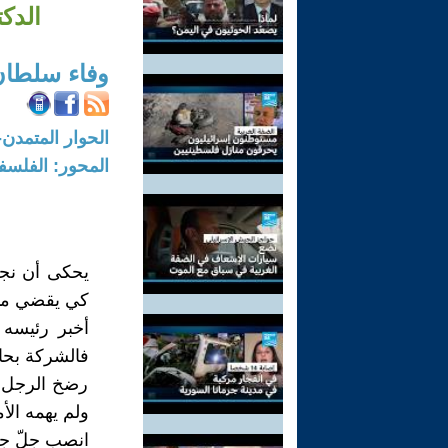
الدك
وفاء سلطان
الحوار المتمدن-العدد: 3018 - 2010 /
المحور: الفلسف
يحكى أن نجا
كي يقضي ما 
أخبر رئيسه 
فالشركة بحا
رضخ الرجل لط
ولم يهمه الأ
انصب جلّ جه