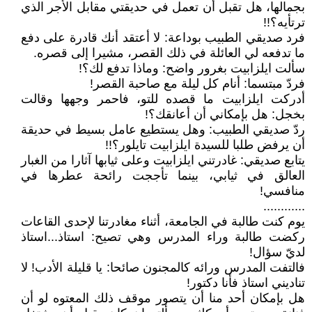
بجمالها، هل تقبل أن تعمل في حديقتي مقابل الأجر الذي
ترتأيه؟!!
فرد صديقي الطبيب بوداعة: لا أعتقد أنك قادرة على دفع
ما تدفعه لي العائلة في ذلك القصر، مشيرا إلى قصره.
سألت ايلزابيت بغرور واضح: وماذا تدفع لك؟!
فردّ مبتسما: أنام كل ليلة مع صاحبة القصر!
أدركت ايلزابيت ما قصده للتو، فاحمر وجهها وقالت
بخجل: هل بإمكاني أن أعانقك؟!
ردّ صديقي الطبيب: وهل يستطيع عامل بسيط في حديقة
أن يرفض طلبا للسيدة ايلزابيت تايلور؟!!
يتابع صديقي: غادرتني ايلزابيت وعلى ثيابها آثارا من الغبار
العالق في ثيابي، بينما تأججت رائحة عطرها في
منافسي!
............
يوم كنت طالبة في الجامعة، أثناء مغادرتنا لإحدى القاعات
ركضت طالبة وراء المدرس وهي تصيح: استاذ...استاذ
لديّ سؤال!
فالتفت المدرس ورائه كالمجنون صائحا: يا قليلة الأدب! لا
تناديني استاذ فأنا دكتور!
هل بإمكان أحد منا أن يتصور موقف ذلك المعتوه لو أن