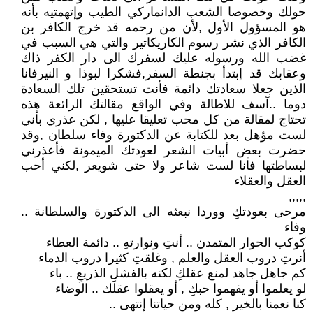
حولك وخصوصا الشعب الدانماركي الطيب وإتهمتيه بأنه
هو المسؤول الأول ,لأن من رحمه قد خرج الكافر بن
الكافر الذي نشر رسوم الكاريكاتير والتي هي السبب في
غضب الله ورسوله عليك لسفرك الى دار الكفر ذاك
وعقابك قد إبتدأ بجنطة السفر,فشكرا لبوذا و النيرفانا
الذين جعلا سعادتك دائمة فأنت تستحقين تلك السعادة
دوما ..آسف للاطالة وفي الواقع مقالتك الرائعة هذه
تحتاج لمقالة من كل محب تعليقا عليها , لكن عذري بأني
لست مؤهل بعد للكتابة عن الدكتورة وفاء سلطان ,وقد
حضرت بعض أبيات الشعر لعودتك الميمونة فأعذرني
لبساطتها فأنا لست شاعر ولا حتى شويعر ,لكني أحب
العقل والعقلاء
,,,,,
مرحى بعودتكِ ووردا نبعثه الى الدكتورة والسلطانة ..
وفاء
كوكب الحوار المتمدن .. أنتِ ونوارتهِ .. دائمة العطاء
أنرتِ دروب العقل والعلم , وغلقتِ كثيرا دروب الدماء
كم جاهل جاهد لمنع عقلكِ لكنه بالفشلِ الذريعِ .. باء
لو يعلموا أو يفهموا حبكِ , أو يعقلوا عقلك .. الوضاء
كنا نعمنا بالخير , كله ومن حياتنا إنتهى ..