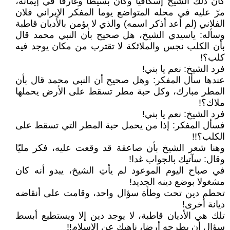
كان ذلك الشيخ إسكافيا وكان بسيطا وغارقا في إيمانه،
مرّ عليه في محله المتواضع يوما المفكر الإيراني فلان
الفلاني (لم أعد أذكر اسمه) والذي لا يؤمن بالأديان قاطبة
وسأله: ياسيدي الشيخ، هل صحيح بأن النبي محمد قال
بأن الكلب نجس والملائكة لا تقترب من مكان يوجد فيه
كلب؟!
فرد الشيخ: نعم يا بني!
عندها سأل المفكر: وهل صحيح أن النبي محمد قال بأن
المطر مبارك، وكل حبة مطر تسقط على الأرض يحملها
ملاك؟!
فرد الشيخ: نعم يا بني!
فسأل المفكر: إذا من يحمل حبة المطر التي تسقط على
الكلب؟!!
وهنا شعر الشيخ بأن صاعقة قد وقعت عليه، فكر مليّا
وقال: سآتيك بالجواب غدا!
في صباح اليوم الموعود لم يأتِ الشيخ، يبدو أنه كان
مشغولا بوضع دينه الجديد!
تحطم دين تحت وطأة سؤال واحد، وقامت على أنقاضه
ديانة أخرى!
تلك هي الأديان قاطبة، لا يوجد دين إلا ويستطيع أبسط
سؤال أن يطرحه أرضا، ناهيك عن الإسلام!!