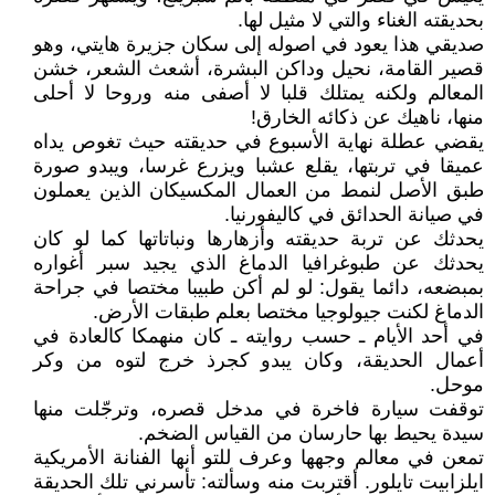
بحديقته الغناء والتي لا مثيل لها.
صديقي هذا يعود في اصوله إلى سكان جزيرة هايتي، وهو
قصير القامة، نحيل وداكن البشرة، أشعث الشعر، خشن
المعالم ولكنه يمتلك قلبا لا أصفى منه وروحا لا أحلى
منها، ناهيك عن ذكائه الخارق!
يقضي عطلة نهاية الأسبوع في حديقته حيث تغوص يداه
عميقا في تربتها، يقلع عشبا ويزرع غرسا، ويبدو صورة
طبق الأصل لنمط من العمال المكسيكان الذين يعملون
في صيانة الحدائق في كاليفورنيا.
يحدثك عن تربة حديقته وأزهارها ونباتاتها كما لو كان
يحدثك عن طبوغرافيا الدماغ الذي يجيد سبر أغواره
بمبضعه، دائما يقول: لو لم أكن طبيبا مختصا في جراحة
الدماغ لكنت جيولوجيا مختصا بعلم طبقات الأرض.
في أحد الأيام ـ حسب روايته ـ كان منهمكا كالعادة في
أعمال الحديقة، وكان يبدو كجرذ خرج لتوه من وكر
موحل.
توقفت سيارة فاخرة في مدخل قصره، وترجّلت منها
سيدة يحيط بها حارسان من القياس الضخم.
تمعن في معالم وجهها وعرف للتو أنها الفنانة الأمريكية
ايلزابيت تايلور. أقتربت منه وسألته: تأسرني تلك الحديقة