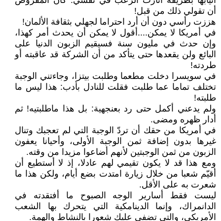
أنيابها بطريقة أثارت الرعب في نفسي: كان المفروض
أن تقولي ذلك من قبل!
هززت رأسي دون أن أرد احتراما لجهلي بثقافة الألمان!
في أمريكا لا يمكن....أقول لا يمكن أن يحدث أمر كهذا،
وإن حدث في مليون سنة فسيقيم الزبون الدنيا على
البائع ولن يقعدها حتى يتأكد من أن الشركة قد عاقبته أو
طردته!
في سويسرا دخلت مطعما وطلبت بيتزا، وجاءتني الوجبة
تختلف تماما عما طلبت فقلت للنادل بأدب: هذا ليس ما
طلبته!
ولم يدعني أكمل حتى رد بعنجهية: بل هذا ماطلبتيه! ثم
أدار ظهره ومضى.
في أمريكا من حقك أن تردّ الوجبة التي لم تعجبك وتنال
غيرها بدون إضافة ثمن الوجبة الأولى، وأحيانا يعفون
الزبون من ثمن الوجبتين لأنهم أضاعوا مزيدا من وقته.
ومع هذا قد لا يكون تقيمي لهم عادلا، إذ لا أستطيع أن
أقيّم شعبا من خلال زيارة امتدت بضع أيام، ولكن هذا ما
شعرت به على الأقل.
ليست فقط أسارير الوجه الصبوح ما أفتقدته في
الدانمراك، وإنما الدينامكية التي يتحرك بها الشعب
الأمريكي، والتي تضفي عليك شعورا بالنشاط والهمة.