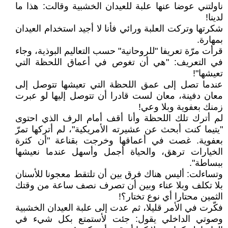
ناولتني عوضا عنها علبة للعيدان الخشبية وقالت: هذا ما
لدينا!
شكرتها وتركت العلبة ورائي فأنا لا أجيد استخدام العيدان
بمهارة.
قرأت مرّة تعريفا "للروحانية" حسب التعاليم البوذية، وجاء
في التعريف: "هي أن تغوص في أعماق اللحظة التي
تعيشها"!
عندما تصل إلى عمق اللحظة التي تعيشها تتوصل إلى
معان دفينة، معان لست قادرا أن تتوصل إليها لو عبرت
زمنك بعفوية وبلا وعي!
لم أترك تلك اللحظة وأنا أقف أمام الرف الذي احتوى
"يتيما كنت أبحث عن عشيرته الأمريكية"، لم أتركها تمرّ
بعفوية. غصت في أعماقها وخرجت بقناعة "أن كثرة
الخيارات ترهق، والحياة أجمل وأسهل عندما نعيشها
ببساطة".
وتساءلت: أليس هناك فرق بين أن تلتقط معجونا للأسنان
بلا تكلف وبلا عناء وبين أن تصرف نصف ساعة من وقتك
الثمين محتارا أي نوع تختار؟!
فكّرت في الأمر قليلا، ثم عدت إلى علبة العيدان الخشبية
وصوتي الداخلي يقول: جئت لأستمتع بكل شيء في