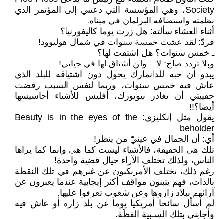
Society، وهي المؤسسة التي دعتني إلى المؤتمر الذي
نظمته واستضافه البرلمان في مبناه.
أثناء العشاء سألته: هل زرت يوما كاليفورنيا؟
فردّ: لقد عشت خمسة سنوات في شمال هوليوود!
ـ خمس سنوات؟ هل اشتقت لها؟
وبلا تردد صاح: لا....ولن أشتاق لها في حياتي!
يبدو أن حبه للدانمارك يحول دون اشتياقه للبلد الذي
عاش فيه خمس سنوات، وربما لنفس السبب رفضت
حقيبتي أن تغادر نيويورك، أفليس للأشياء أحاسيسها
أيضا؟!!
يقول مثل إنكليزي: Beauty is in the eyes of the
beholder
أي: أن الجمال في عينيّ من ينظر!
تلك هي الحقيقة، فالأشياء ليست كما هي وإنما كما يراها
الناس، ولذلك تختلف الآراء حيال قضية واحدة!
رغم ذلك، يختلف الأمريكيون عن غيرهم في تلك النقطة
بالذات، فهم يتبنون مواقف أكثر إيجابية عندما يعبرون عن
آرائهم ببلاد زاروها وعن شعوب تعرفوا عليها.
لم أسأل سائحا أمريكيا يوما عن بلد زاره أو عاش فيه
وأجابني بتلك السلبية الفظّة.