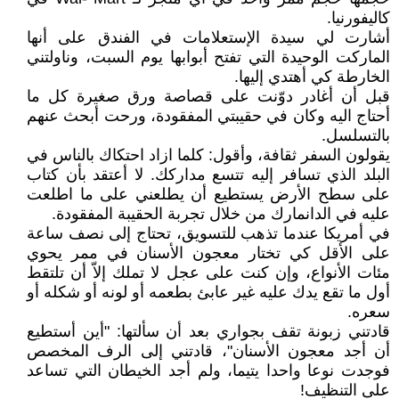
كاليفورنيا.
أشارت لي سيدة الإستعلامات في الفندق على أنها
الماركت الوحيدة التي تفتح أبوابها يوم السبت، وناولتني
الخارطة كي أهتدي إليها.
قبل أن أغادر دوّنت على قصاصة ورق صغيرة كل ما
أحتاج اليه وكان في حقيبتي المفقودة، ورحت أبحث عنهم
بالتسلسل.
يقولون السفر ثقافة، وأقول: كلما ازاد احتكاك بالناس في
البلد الذي تسافر إليه تتسع مداركك. لا أعتقد بأن كتاب
على سطح الأرض يستطيع أن يطلعني على ما اطلعت
عليه في الدانمارك من خلال تجربة الحقيبة المفقودة.
في أمريكا عندما تذهب للتسويق، تحتاج إلى نصف ساعة
على الأقل كي تختار معجون الأسنان في ممر يحوي
مئات الأنواع، وإن كنت على عجل لا تملك إلاّ أن تلتقط
أول ما تقع يدك عليه غير عابئ بطعمه أو لونه أو شكله أو
سعره.
قادتني زبونة تقف بجواري بعد أن سألتها: "أين أستطيع
أن أجد معجون الأسنان"، قادتني إلى الرف المخصص
فوجدت نوعا واحدا يتيما، ولم أجد الخيطان التي تساعد
على التنظيف!