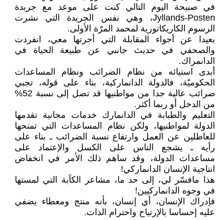
في صبيحة اليوم التالي كنت على موعد مع جريدة
Jyllands-Posten، وهي نفس الجريدة التي نشرت
الرسوم الكاريكاتورية لمحمد المرّة الأولى.
بعيدا عن أجواء المقابلة التي أجرتها معي، انفردت
والصحفي في حديث جانبي عن طبيعة الحياة في
الدانمراك.
أبدى استيائه من نظام الضرائب ونظام المساعدات
الحكوميّة، فالدولة الدانماركية، بناء على قوله، تجبي
ضرائب عالية جدا من مواطنيها قد تصل إلى نسبة 52%
من الدخل أو ربما أكثر.
التعليم والطبابة في الدانمارك خدمات مجانية تقدمها
الدولة لمواطنيها، ولكن نظام المساعدات التي تمنحها
للعاطلين عن العمل وارتفاع نسبة الضرائب ـ بناء على
رأيه ـ يشجع الناس على الكسل والإعتماد على
مساعدات الدولة، وقد ساهم ذلك الأمر في انخفاض
انتاجية الإنسان الدانماركي!
هذا مافسّر لي، إلى حد ما، مشاعر الكآبة التي لمستها
في وجوه الدانماركيين!
فإدراك الإنسان، أي إنسان، بأنه منتج ومعطاء يضفي
عليه إحساسا بالإرتياح واحترام الذات.