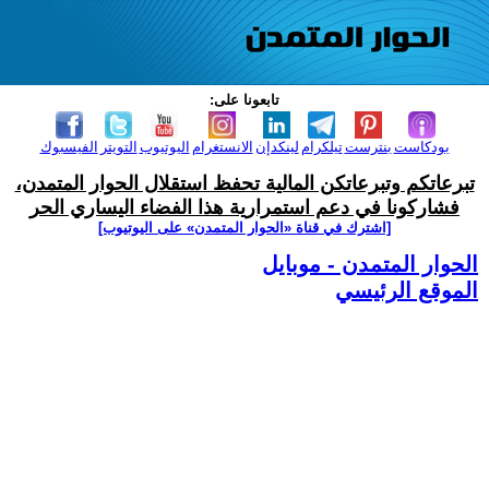
تابعونا على:
بودكاست
بنترست
تيلكرام
لينكدإن
الانستغرام
اليوتيوب
التويتر
الفيسبوك
تبرعاتكم وتبرعاتكن المالية تحفظ استقلال الحوار المتمدن،
فشاركونا في دعم استمرارية هذا الفضاء اليساري الحر
[اشترك في قناة ‫«الحوار المتمدن» على اليوتيوب]
الحوار المتمدن - موبايل
الموقع الرئيسي