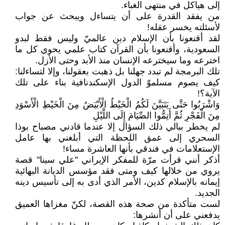
إلى هياكل في منتهى الغباء.
من يفقد القدرة على أن يتساءل ويبحث عن جواب
لأسئلته يخسر عقله!
لقد أقنعونا بأن الإسلام دين عالميّ وليس فقط لبدو
السعودية، وأقنعونا بأن القرآن كتاب علمي يحوي كل ما
اخترعه وما سيخترعه الإنسان منذ الأبد وحتى الأزل.
تلك البرمجة لم تبدد جهلنا بل ذهبت بعقولنا، وإلا لتساءلنا:
كيف يصوم مسلموّ الدول الإسكندنافية بناء على تلك
الآية؟!
وَاشْرَبُوا حَتَّى يَتَبَيَّنَ لَكُمُ الْخَيْطُ الْأَبْيَضُ مِنَ الْخَيْطِ الْأَسْوَدِ
مِنَ الْفَجْرِ ثُمَّ أَتِمُّوا الصِّيَامَ إِلَى اللَّيْلِ
لم يخطر ببالي ذلك السؤال إلا عندما قادني مصباح بوذا
السحري إلى عمق اللحظة التي أبلغني بها عامل
الإستعلامات في فندقي بأنها العاشرة مساء!
أذكر أنني قرأت مرّة للمفكر الإيراني "علي سينا" قصة
يروي من خلالها كيف ومتى فقد مؤسس الديانة البهائية
إيمانه بالإسلام كدين، الأمر الذي أدى به إلى تأسيس دينه
الجديد.
لست متأكدة من صحة هذه القصة، لكنّ مغزاها العميق
يدفعني على أن أنشرها: