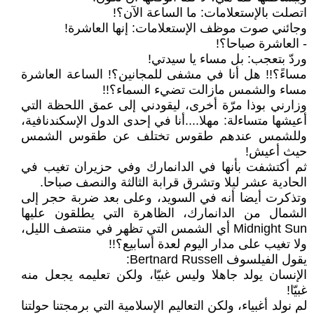
اتصلت بالإستعلامات: ما الساعة الآن؟!
وجائني صوت موظف الإستعلامات: إنها العاشرة!
- العاشرة صباحا؟!
وردّ بتعجب: بل مساء يا سيدتي!
مساءً؟!! هل أنا في مشفى للمجانين؟! الساعة العاشرة
مساء والشمس مازالت تضيء السماء؟!!
وزارني بوذا مرّة أخرى، ليقودني إلى عمق اللحظة التي
أعيشها متساءلة: مهلا....أنا في إحدى الدول الإسكندنافية،
وللشمس عندهم طقوس تختلف عن طقوس الشمس
حيث أعيش!
ثم أكتشفت بأنها في الدانمارك وفي حزيران تغيب في
الحادية عشر ليلا وتشرق قرابة الثالثة والنصف صباحا.
وتذكرت أيضا أنه في السويد، وعلى بعد ضربة حجر إلى
الشمال من الدانمارك، الظاهرة التي يطلقون عليها
Midnight Sun أي الشمس التي تظهر في منتصف الليل،
ولا تغيب على مدار اليوم لعدة أسابيع؟!!
يقول الفيلسوف Bertnard Russell:
الإنسان يولد جاهلا وليس غبيّا، ولكن تعليمه يجعل منه
غبيّا!
لم نولد أغبياء، ولكن التعاليم الإسلامية التي برمجتنا حولتنا