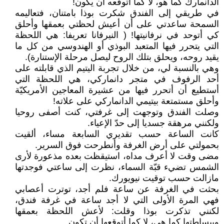
الدانمارك كما هو، لا كما أتوقعه أن يكون!
في طريقي إلى الفندق شكرت بوذا بامتنان، فتعاليمه
السمحة ساعدتي على أن أعيش لحظتي بعمقها وأحلق
كي أتوحد في نرفانيتها! ( النيرفانا تعريفا: هي اللحظة
التي يتحرر فيها المتعبد البوذي أو الهندوسي من كل ما
يقيد روحه، ويحلق بتلك الروح ليصل مرحلة الإستنارة).
وهي بالنسبة لي، من خلال تجربة اليتيم الذي قابلته على
أحد الرفوف في متجر دانماركي، هي اللحظة التي
أستطيع أن أتحرر فيها من عشيرة المعاجين الأمريكيّة
وأحلق مستمتعة بيتيمي الدانماركي على علاته!
وصلت الفندق وتوجهت إلى غرفتي، كنت أصفى روحيا
ولكنني مرهقة جسديا إلى حدّ الإعياء.
كانت الساعة حسب تقديري السابعة مساء، ألقيت
بحمولتي على أرض الغرفة وأنطرحت فوق السرير.
مضى وقت لا أعرف مداه، استيقظت بعده مذعورة لأرى
الشمس تضيء قبّة السماء، نظرت إلى ساعتي فوجدتها
مازالت حسب توقيت نيويورك.
بحثت في الغرفة عن ساعة فلم أجد، توترت أعصابي
فهي المرة الأولى التي لا أجد ساعة في غرفة فندق،
لكنني تذكرت بوذا وقلت: لأعش اللحظة بعمقها
وببساطتها كما هي، لا كما أتوقعها أن تكون.