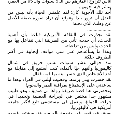
أناس تتراوح أعمارهم بين الـ 5 سنوات والـ 95 من العمر،
ونشر فيه أجوبتهم.
أحد تلك الأجوبة كان: لقد علمتني الحياة بأنه ليس من
العدل أن تزور بلدا وتتوقع أن تراه صورة طبقة للأصل
عن وطنك الذي تحبه!
...................
لقد تجذرت في الثقافة الأمريكية قناعة بأن أهمية
الحدث، أي حدث، تأتي من الطريقة التي تتفاعل بها مع
الحدث وليس من تداعياته.
وهذا ما يساعدهم على تبني مواقف إيجابية في أكثر
الظروف حلكة.
منذ حوالي عشر سنوات نشب حريق في شمال
كاليفورنيا وألتهم حيّا بأكمله، كنت أستمع إلى مقابلة مع
أحد الأشخاص الذي خسر بيته بما فيه، فقال:
لقد خسرت بيتي برمته، وقضيت ليلتي في العراء وهذا ما
ساعدني على الإستمتاع بمراقبة القمر والنجوم!
وتحضرني هنا قصة طريفة رواها لي صديق، وهو طبيب
مشهور جدا مختص في الجراحة العصبية وتحديدا في
جراحة الدماغ، ويعمل في مستشفى تابع لأكبر جامعة
أمريكية في كاليفورنيا.
يعيش في قصر في منطقة بالم سبرينغ، ويشتهر قصره