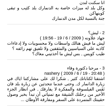
انا سكنت لندن
وكل بلد له ميزات خاصة به الدنمارك بلد كئيب و تبقى
كوبنهاكن
جنة بالنسبة لكل مدن الدنمارك
2 - ليش؟
جهاد علاونه ( 2009 / 6 / 19 - 19:56 )
ليش ما فيش هنالك واسطات ولا محسوبيات ولا إدعاءات
كاذبه على السياسيين والمثقفين ولا تلفيق تهم زائفه ؟
طيب كويس , بس ليش ما أخذتيني معاك؟
3 - مرحبا دكتورة وفاء
nashery ( 2009 / 6 / 19 - 20:48 )
اشتقنا لكتاباتك كثير , شكرا لك على مشاركتنا اياك في
زيارة الدانمار ك, وحتى عندما تتحدثين عن زبارة بلد فان
نَفَس الفيلسوفة والمفكرة لا يفارقك , في انظار الجزء
الأخير من رحلتك الشيقة مع تمنياتي أن تبدأ بخبر وصول
حقيبتك المتمردة على السفر ومفارقة الأوطان ...