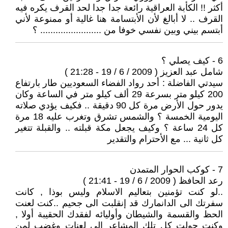
أكثر !! الكأبة العراقية رائعة جدا جدا لحد القرف يكره فيه
القرف .. لا أبالغ لأن الأبتسامة هنا غالية أو ممنوعة لأني
أبتسم بيني وبين نفسي خوفا من ........................ ؟
6 - كيف يصلي ؟
شامل عبد العزيز ( 2009 / 6 / 19 - 21:28 )
سيدتي الفاضلة : أحد رواد الفضاء السعوديين طار بارتفاع
200 كيلو متر بسرعة 29 ألف كيلو متر في الساعة وكان
يدور حول الأرض مرة كل 90 دقيقة .. فكيف يؤدي صلاته
اليومية الخمسة ؟ والشمس تشرق وتغرب عليه 18 مرة
كل 24 ساعة ؟ وكيف يجعل مكة قبلته .. والقبلة تتغير
كل ثانية ... مع الأحترام والتقدير
7 - كوكب الحوار المتمدن
رعد الحافظ ( 2009 / 6 / 19 - 21:41 )
..لو كنت تؤمنين بتعاليم الاسلام وليس بوذا , كانت
سفرتك الى الدانمارك قد إنقلبت الى جحيم ..كنت لعنت
الحظ والقسمة والشيطان وأوليائه لفقدك الحقيبة أولا ,
وكنت حولت كل تلك المشاعر الى لعنات وغضب لمن