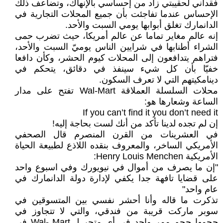
فقداني لحقيبتي زاد من إحساسي بالإنهاك، وتضاعف ذلك
الإحساس عندما تفاجئت بأن جميع المحلات التجارية في
الدانمارك تغلق أبوابها يومي السبت والأحد.
إنه عالم مغاير تماما عن عالم أمريكا، حيث تضرب حمى
الشراء أطنابها في شرايين الناس يوميّ السبت والأحد،
فتراهم يتدافعون إلى المحلات كيوم الحشر، وكأن دافعا
خفيّا بأن كل شيء سينفذ في دقائق، يتحكم في
دينامكيتهم التي لا تعرف السكون.
محلات السلسلة العملاقة Wal-Mart تفتح على مدار
الساعة وشعارها هو:
If you can’t find it you don’t need it
إن لم تجده لدينا تأكد من أنك لست بحاجة إليه!
في العشرينات من القرن المنصرم قال الصحفي
الأمريكي الساخر، والمعروف بنقده اللاذع لطبيعة الحياة
الأمريكية Henry Louis Menchen:
"إن ما يصرف من أموال في نيويورك وفي اسبوع واحد
على قضايا تافهة جدا يكفي لإدارة دولة الدانمارك في
عام واحد"
تذكرت ما قاله وأنا أحشر نفسي بين المتسوقين في
سوبر ماركت قريبة من فندقي، والتي لا تتجاوز في
حجمها حجم ممر واحد في أي متجر لـ Wal- Mart في