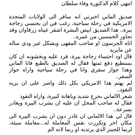
انتهى كلام الدكتورة وفاء سلطان
صديق الماني اخبرني انه سافر الى الولايات المتحدة
الامريكية في رحلة سياحية، رغب في ان يحتسي زجاجة
بيرة،. هذا الصديق ابيض البشرة اشقر عيناه زرقاوان وقد
تجاوز الخمسين من عمره..
اتاه الجرسون او صاحب المقهى وبشكل غير ودي ساله
عن مايريد
قال اود احتساء زجاجة بيرة، فرد عليه وبخشونه ان كان
يستطيع دفع ثمنها فقال له الصديق بالطبع فانا الماني
وهذا جواز سفري وانا في رحلة سياحية واراه جواز
السفر..
لم يهتم هذا الامريكي بكل ذلك واصر على ان يريه
النقود..
شعر الالماني بحرج شديد وباهانة كبيرة، واراه النقود
فقال له صاحب المحل ان عليه ان يشرب البيرة ويغادر
بسرعة..
قال لي هذا الالماني ان غادر دون ان يشرب البيرة الى
مكان اخر وتكررت نفس المعاملة له...معاملة سيئة،
لربما للجينز الذي يرتديه او ربما لانه الم