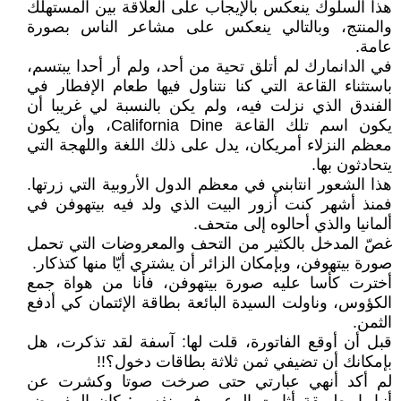
هذا السلوك ينعكس بالإيجاب على العلاقة بين المستهلك
والمنتج، وبالتالي ينعكس على مشاعر الناس بصورة
عامة.
في الدانمارك لم أتلق تحية من أحد، ولم أر أحدا يبتسم،
باستثناء القاعة التي كنا نتناول فيها طعام الإفطار في
الفندق الذي نزلت فيه، ولم يكن بالنسبة لي غريبا أن
يكون اسم تلك القاعة California Dine، وأن يكون
معظم النزلاء أمريكان، يدل على ذلك اللغة واللهجة التي
يتحادثون بها.
هذا الشعور انتابني في معظم الدول الأروبية التي زرتها.
فمنذ أشهر كنت أزور البيت الذي ولد فيه بيتهوفن في
ألمانيا والذي أحالوه إلى متحف.
غصّ المدخل بالكثير من التحف والمعروضات التي تحمل
صورة بيتهوفن، وبإمكان الزائر أن يشتري أيّا منها كتذكار.
أخترت كأسا عليه صورة بيتهوفن، فأنا من هواة جمع
الكؤوس، وناولت السيدة البائعة بطاقة الإئتمان كي أدفع
الثمن.
قبل أن أوقع الفاتورة، قلت لها: آسفة لقد تذكرت، هل
بإمكانك أن تضيفي ثمن ثلاثة بطاقات دخول؟!!
لم أكد أنهي عبارتي حتى صرخت صوتا وكشرت عن