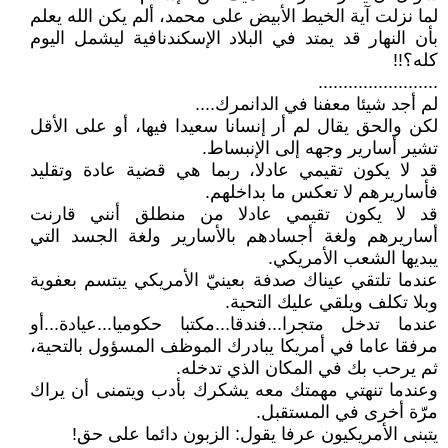
لما نزلت آية الخيط الأبيض على محمد، ألم يكن الله يعلم
بأن النهار قد يمتد في البلاد الإسكندنافية ليشمل اليوم
كله؟!!
........................
لم أجد شيئا معفنا في الدانمرك....
لكن والحق يقال لم أر إنسانا سعيدا فيها، أو على الأقل
تشير أسارير وجهه إلى الإنبساط.
قد لا يكون تقيمي عادلا، ربما هي قضية عادة وتقليد
فأساريرهم لا تعكس ما بداخلهم.
قد لا يكون تقيمي عادلا من منطلق أنني قارنت
أساريرهم ولغة أجسادهم بالأسارير ولغة الجسد التي
يبديها الشعب الأمريكي.
عندما تلتقي عيناك صدفة بعينيّ الأمريكي يبتسم بعفوية
وبلا تكلف ويلقي عليك التحية.
عندما تدخل متجرا...فندقا...مكتبا حكوميا...عيادة...أو
مرفقا عاما في أمريكا يبادرك الموظف المسؤول بالتحية،
ثم يرحب بك في المكان الذي تدخله.
وعندما تنهتي مهمتك معه يشكرك بأدب ويتمنى أن يراك
مرّة أخرى في المستقبل.
يتبنى الأمريكيون عرفا يقول: الزبون دائما على حق!