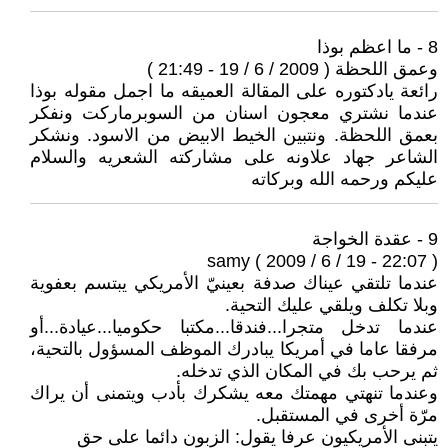
8 - ما اعظم بوذا
وعمق اللحظة ( 2009 / 6 / 19 - 21:49 )
رائعة يادكتوره على المقالة العميقه ما اجمل مقوله بوذا
عندما نشتري معجون اسنان من السوبرماركت ونفكر
بعمق اللحظة. ونتبين الخيط الابيض من الاسود. ونشكر
الشاعر جهاد علاونه على مشاركته الشعريه والسلام
عليكم ورحمه الله وبركاته
9 - عقدة الخواجة
samy ( 2009 / 6 / 19 - 22:07 )
عندما تلتقي عيناك صدفة بعينيّ الأمريكي يبتسم بعفوية
وبلا تكلف ويلقي عليك التحية.
عندما تدخل متجرا...فندقا...مكتبا حكوميا...عيادة...أو
مرفقا عاما في أمريكا يبادرك الموظف المسؤول بالتحية،
ثم يرحب بك في المكان الذي تدخله.
وعندما تنهتي مهمتك معه يشكرك بأدب ويتمنى أن يراك
مرّة أخرى في المستقبل.
يتبنى الأمريكيون عرفا يقول: الزبون دائما على حق