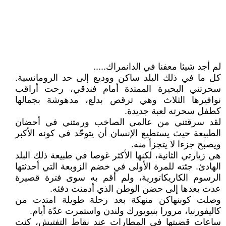
لم أجد شيئا معفنا في الدانمراك.....
كل ما في ذلك البلد ساكن ووديع إلى حد الرومانسية.
سحرتني البحيرة الممتدة أمام فندقي، رحت أراقب
نوافيرها الثلاث وهي ترقص بدلع، مدهوشة بجمالها
كطفل سحرته لعبة جديدة.
لقد سرقتني من عالمي الصاخب ورمتني في أحضان
الطبيعة حيث يستطيع الإنسان أن يتوحّد في كونه الأكبر
ويصبح جزءا لا يتجزأ منه.
هي زيارتي الثانية، لكنها الأكثر غوصا في طبيعة ذلك البلد
الهادئ. جئته للمرة الأولى في خضم الزوبعة التي أحدثتها
الرسوم الكاريكاتورية، ولم أقم به سوى فترة قصيرة
عدت بعدها إلى حضن الوطن الذي أدمنت دفئه.
وصلت كوبنهاكن منهكة بعد رحلة طويلة امتدت من
كاليفورنيا، مرورا بنيويورك ولندن واستمرت عدّة أيام.
ساعات قضيتها في المطارات عند نقاط التفتيش، كنت