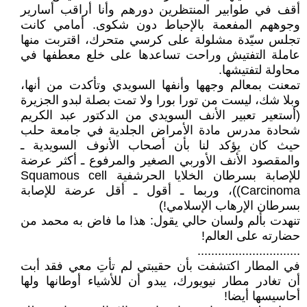
أقف في طوابير المنتظرين دورهم وأنا أراقب أسارير
وجوههم المفعمة بالإحباط دون شكوى. أمامي كانت
تجلس سيّدة مشلولة على كرسي متحرك، اقتربت منها
عاملة التفتيش وراحت تساعدها على خلع معطفها في
محاولة لتفتيشها.
تمعنت بمعالم وجهها وأنفها السويدي وتأكدت من أنها،
وبلا شك، ليست من تورا بورا ولا تمت بصلة لبدو الجزيرة
(أستعير تعبير الأنف السويدي من الدكتور عبد الكريم
شحادة مدرس مادة الأمراض الجلدية في جامعة حلب
حيث كان يؤكد لنا بأن أصحاب الأنوف السويدية ـ
والمقصود الأنف الأوربي الصغير والمرفوع ـ أكثر عرضة
للإصابة بسرطان الخلايا الحرشفية Squamous cell
Carcinoma))، وربما ـ أقول ـ أقل عرضة للإصابة
بسرطان الإرهاب الإسلامي!)
تنهدت بألم ولسان حالي يقول: هذا ما فاض به محمد من
حضارته على العالم!
..............................
في المطار اكتشفت بأن حقيبتي لم تأتِ معي فقد أبت
أن تغادر مطار نيويورك، يبدو أن للأشياء أوطانها ولها
أحاسيسها أيضا!