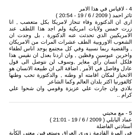
4 - لاقياس في هذا الامر
ثائر احمد ( 2009 / 6 / 19 - 20:54 )
ارى ان الدكتورة وفاء تنحاز لامريكا بكل متعصب , انا
زرت خمس ولايات امريكية ولم اجد هذا اللطف عند
الامريكيين الذي تحدثت عنه الدكتورة , بل وجدت ان
الشعوب الاوروبية الطف عشرات المرات من الامريكان
, والقضية ربما نسبية وفي كل مجتمع يوجد اناس لطفاء
واخرين عبوسين وفظين , وان اردنا بعدل ان نقيس هذا
فلكل انسان رأي مغاير ,وسوف لن نتوصل الى قول
عادل وفاصل في الأمر , اضافة الى ان طبيعة الانسان هو
الانحياز لمكان اقامته او وطنه , والدكتورة تحب وطنها
كالفورنيا اكثر بلدان العالم وكما الشاعر
بلادي وان جارت علي عزيزة وقومي وان شحوا علي
كرام ..
5 - مع محبتي
عماد البابلي ( 2009 / 6 / 19 - 21:01 )
أستاذتي الفاضلة
في المرة القادمة زوري العراق وستعرفين معنى الكأبة