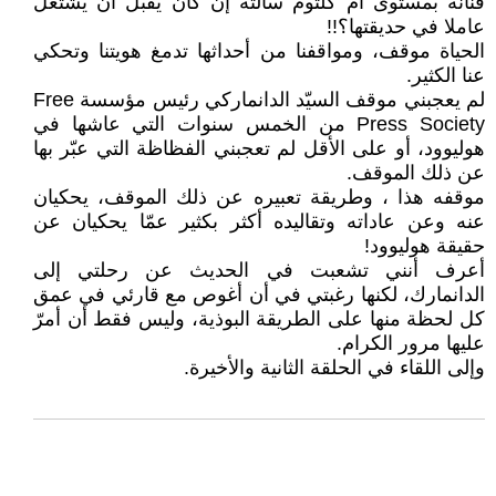
فنانة بمستوى أم كلثوم سألته إن كان يقبل أن يشتغل
عاملا في حديقتها؟!!
الحياة موقف، ومواقفنا من أحداثها تدمغ هويتنا وتحكي
عنا الكثير.
لم يعجبني موقف السيّد الدانماركي رئيس مؤسسة Free
Press Society من الخمس سنوات التي عاشها في
هوليوود، أو على الأقل لم تعجبني الفظاظة التي عبّر بها
عن ذلك الموقف.
موقفه هذا ، وطريقة تعبيره عن ذلك الموقف، يحكيان
عنه وعن عاداته وتقاليده أكثر بكثير عمّا يحكيان عن
حقيقة هوليوود!
أعرف أنني تشعبت في الحديث عن رحلتي إلى
الدانمارك، لكنها رغبتي في أن أغوص مع قارئي في عمق
كل لحظة منها على الطريقة البوذية، وليس فقط أن أمرّ
عليها مرور الكرام.
وإلى اللقاء في الحلقة الثانية والأخيرة.