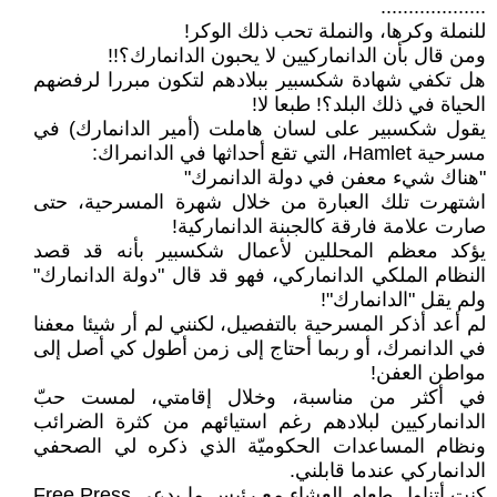
...................
للنملة وكرها، والنملة تحب ذلك الوكر!
ومن قال بأن الدانماركيين لا يحبون الدانمارك؟!!
هل تكفي شهادة شكسبير ببلادهم لتكون مبررا لرفضهم
الحياة في ذلك البلد؟! طبعا لا!
يقول شكسبير على لسان هاملت (أمير الدانمارك) في
مسرحية Hamlet، التي تقع أحداثها في الدانمراك:
"هناك شيء معفن في دولة الدانمرك"
اشتهرت تلك العبارة من خلال شهرة المسرحية، حتى
صارت علامة فارقة كالجبنة الدانماركية!
يؤكد معظم المحللين لأعمال شكسبير بأنه قد قصد
النظام الملكي الدانماركي، فهو قد قال "دولة الدانمارك"
ولم يقل "الدانمارك"!
لم أعد أذكر المسرحية بالتفصيل، لكنني لم أر شيئا معفنا
في الدانمرك، أو ربما أحتاج إلى زمن أطول كي أصل إلى
مواطن العفن!
في أكثر من مناسبة، وخلال إقامتي، لمست حبّ
الدانماركيين لبلادهم رغم استيائهم من كثرة الضرائب
ونظام المساعدات الحكوميّة الذي ذكره لي الصحفي
الدانماركي عندما قابلني.
كنت أتناول طعام العشاء مع رئيس ما يدعى Free Press