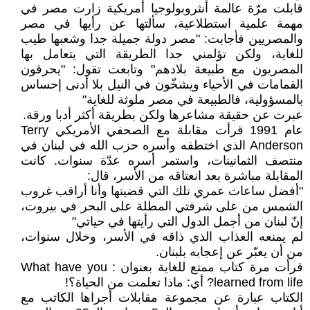
قابلت مرّة عالمة أنثروبولوجيا أمريكية زارت مصر في
مهمة علمية استطلاعية، سألتها عن رأيها في مصر
والمصريين فأجابت: "مصر دولة جميلة جدا وشعبها طيب
للغاية، ولكن تؤلمني جدا الطريقة التي يتعامل بها
المصريون مع طبيعة بلادهم" وتابعت تقول: "يحرقون
القمامات في الأحياء ويشخّون في النيل بلا أدنى إحساس
بالمسؤولية، فالطبيعة في مصر ملوثة للغاية"
عبرت عن حقيقة مشاعرها ولكن بطريقة أكثر أدبا ورقة.
عام 1991 قرأت مقابلة مع الصحفي الأمريكي Terry
Anderson الذي اختطفه وأسره حزب الله في لبنان في
منتصف الثمانينات، واستمر أسره عدّة سنوات. كانت
المقابلة مباشرة بعد انعتاقه من الأسر، قال:
"أفضل ساعات عمري تلك التي قضيتها وأنا أراقب غروب
الشمس من على شرفتي المطلة على البحر في بيروت،
إنّ لبنان من أجمل الدول التي رأيتها في حياتي"
لم يمنعه العذاب الذي ذاقه في الأسر، وخلال سنوات،
من أن يعبّر عن إعجابه بلبنان.
قرأت مرة كتاب ممتع للغاية بعنوان : What have you
learned from life? أي: ماذا تعلمت من الحياة؟!
الكتاب عبارة عن مجموعة مقابلات أجراها الكاتب مع