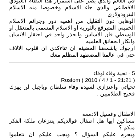
في العالم والذي يصر على استمرار هذا النظام العبودي
الاقطاعي والذي جاء الاسلام وخصوصا منه الاسلام
البترودولاري
الوهابي دون التقليل من اهمية دور وجرائم الاسلام
الخميني المتبرقع بالثوريه او الاسلام المسمى بالمتعقل او
الوسطي فان الاساس والحذر واحد في احتقار الانسان
وانكار الحقائق العلميه
ارجوك ياشمعتنا المضيئه ان تتاءكدي ان قلوب الالاف
حتى في عالمنا المضطهد المظلم معك
5 - تحية وفاء لوفاء
Rostom ( 2010 / 4 / 1 - 21:21 )
تحياتي واعتزازي لسيدة وفاء سلطان وياجبل لن يهزك
فحيح الظلاميين .
الاطفال وغسيل الادمغة
مساكين ايها هل اطفال فوالديكم ينتزعان ملكة الفكر
منكم ؟
ويحرم عليكم السؤال ؟ ويجب عليكم ان تتعلموا