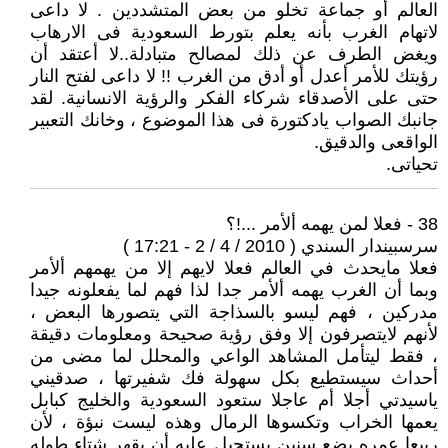
العالم أو جماعة تخلو من بعض المتشددين . لا داعى
لاتهام الغرب بأنه يعلم بتورط السعودية فى الارهاب
ويغض الطرف عن ذلك لمصالح متبادلة..لا أعتقد أن
رؤيتك للأمر أعدل أو أدق من الغرب !! لا داعى لفتح النار
حتى على الأصدقاء شركاء الفكر والرؤية الانسانية. لقد
جانبك الصواب يادكتورة فى هذا الموضوع ، وخانك التعبير
الواقعى والدقيق.
تحياتى.
38 - فعلا لمن يهمه ألأمر ...!؟
سرسبيندار السندي ( 2010 / 4 / 2 - 17:21 )
فعلا مايحدث في العالم فعلا لايهم إلا من يهمهم ألأمر
وبما أن الغرب يهمه ألأمر جدا لذا فهم لما يفعلونه جيدا
مدركين ، فهم ليسو بالسذاجة التي يتصورها البعض ،
لأنهم لايتصرفون إلا وفق رؤية صحيحة ومعلومات دقيقة
، فقط ليتأمل المشاهد الواعي والمحلل لما مضى من
أحداث سيستطيع بكل سهولة فك شفيرتها ، صدقيني
ياسيدتي أجلا أم عاجلا ستعود السعودية والخليج كبابل
يعمها الخراب وتكسوها الرمال وهذه ليست نبؤة ، لأن
ربيعا عمره بضع سنين يستحيل عليه أن يقهر شتاء طوله