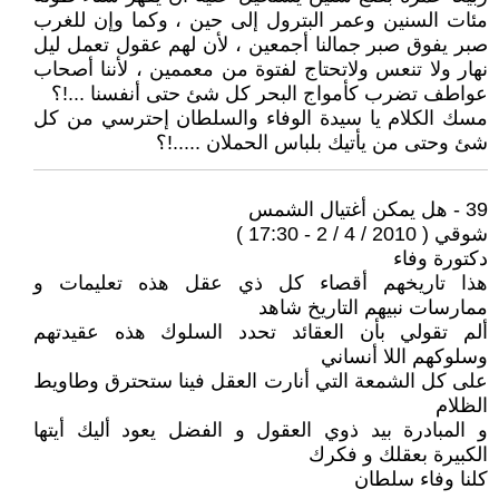
مئات السنين وعمر البترول إلى حين ، وكما وإن للغرب
صبر يفوق صبر جمالنا أجمعين ، لأن لهم عقول تعمل ليل
نهار ولا تنعس ولاتحتاج لفتوة من معممين ، لأننا أصحاب
عواطف تضرب كأمواج البحر كل شئ حتى أنفسنا ...!؟
مسك الكلام يا سيدة الوفاء والسلطان إحترسي من كل
شئ وحتى من يأتيك بلباس الحملان .....!؟
39 - هل يمكن أغتيال الشمس
شوقي ( 2010 / 4 / 2 - 17:30 )
دكتورة وفاء
هذا تاريخهم أقصاء كل ذي عقل هذه تعليمات و
ممارسات نبيهم التاريخ شاهد
ألم تقولي بأن العقائد تحدد السلوك هذه عقيدتهم
وسلوكهم اللا أنساني
على كل الشمعة التي أنارت العقل فينا ستحترق وطاويط
الظلام
و المبادرة بيد ذوي العقول و الفضل يعود أليك أيتها
الكبيرة بعقلك و فكرك
كلنا وفاء سلطان