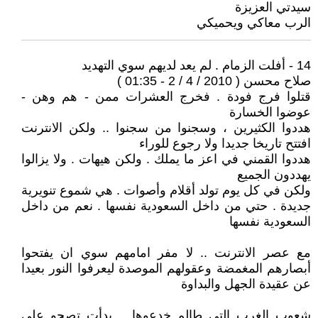
سيدتي العزيزة
الرب معاكي ويحميكي
14 - أفلت الزمام . لم يعد لديهم سوي التهديد
صلاح محسن ( 2010 / 4 / 2 - 01:35 )
قتلوا فرج فودة . فخرج العشرات ممن - هم وهن -
عوضوا الخسارة
هددوا الكثيرين ، وسجنوا من سجنوا .. ولكن الانترنت
افتتح تاريخا جديدا ولا رجوع للوراء
هددوا القمني في اعز ما يملك . ولكن هيهات . ولا يزالوا
يهددون الجميع
ولكن في كل يوم تولد أقلام وأصوات . هي شموع تنويرية
جديدة . حتي من داخل السعودية نفسها . نعم من داخل
السعودية نفسها
مع عصر الانترنت .. لا مفر امامهم سوي ان يفتحوا
أبصارهم المغمضة وعقولهم الموصدة ليعرفوا النور بعيدا
عن عقيدة الجهل والبداوة
شعوب الغرب التي طالم خدعوها .. بدأت تصحو علي