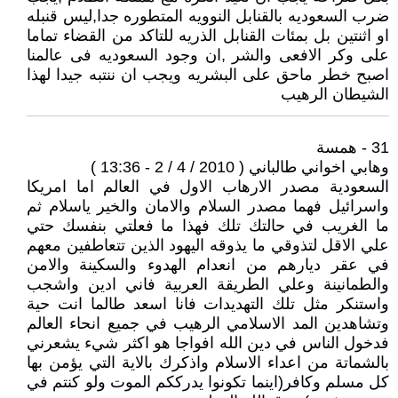
ضرب السعوديه بالقنابل النوويه المتطوره جدا,ليس قنبله
او اثنتين بل بمئات القنابل الذريه للتاكد من القضاء تماما
على وكر الافعى والشر ,ان وجود السعوديه فى عالمنا
اصبح خطر ماحق على البشريه ويجب ان ننتبه جيدا لهذا
الشيطان الرهيب
31 - همسة
وهابي اخواني طالباني ( 2010 / 4 / 2 - 13:36 )
السعودية مصدر الارهاب الاول في العالم اما امريكا
واسرائيل فهما مصدر السلام والامان والخير ياسلام ثم
ما الغريب في حالتك تلك فهذا ما فعلتي بنفسك حتي
علي الاقل لتذوقي ما يذوقه اليهود الذين تتعاطفين معهم
في عقر ديارهم من انعدام الهدوء والسكينة والامن
والطمانينة وعلي الطريقة العربية فاني ادين واشجب
واستنكر مثل تلك التهديدات فانا اسعد طالما انت حية
وتشاهدين المد الاسلامي الرهيب في جميع انحاء العالم
فدخول الناس في دين الله افواجا هو اكثر شيء يشعرني
بالشماتة من اعداء الاسلام واذكرك بالاية التي يؤمن بها
كل مسلم وكافر(اينما تكونوا يدرككم الموت ولو كنتم في