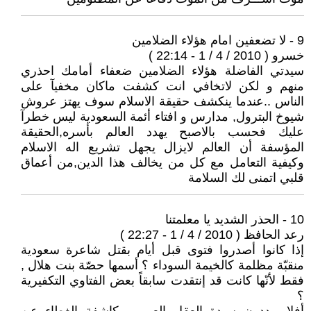
9 - لا تضعفين امام هؤلاء الضلامين
خسرو ( 2010 / 4 / 1 - 22:14 )
سيدتي الفاضلة هؤلاء الضلامين ضعفاء أمامك احذري
منهم و لكن لاتخافي انت كشفت ماكان مخفيآ على
الناس ..عندما ينكشف حقيقة الاسلام سوف يهتز عروش
شيوخ البترول, مدارس و افتاء أئمة السعودية ليس خطرآ
عليك فحسب بالاصبح يهدد العالم بأسره,الحقيقة
المؤسفة أن العالم لايزال يجهل تشريع اله الاسلام
وكيفية التعامل مع كل من يخالف هذا الدين,من أعماق
قلبي اتمنى لك السلامة
10 - الحذر الشديد يا معلمتنا
رعد الحافظ ( 2010 / 4 / 1 - 22:27 )
إذا كانوا أصدروا فتوى قبل أيام بقتل شاعرة سعودية
منقبّة مظلمة كالخيمة السوداء ؟ أسمها حصّة بنت هلال ,
فقط لأنّها كانت قد إنتقدت سابقاً بعض الفتاوي التكفيرية
؟