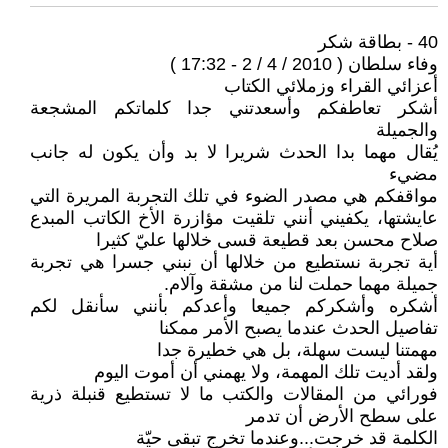
40 - بطاقة شكر
وفاء سلطان ( 2010 / 4 / 2 - 17:32 )
أعزائي القراء وزملائي الكتاب
أشكر تعاطفكم وأسعدتني جدا كلماتكم المشجعة
والجميلة
يُقال مهما بدا الحدث شريرا لا بد وأن يكون له جانب
مضيء
مواقفكم هي مصدر الضوء في تلك التجربة المريرة التي
عايشتها، يكفيني أنني تلقيت مؤازرة الأخ الكاتب المبدع
صلاح محسن بعد قطيعة قسى خلالها عليّ كثيرا
أية تجربة نستطيع من خلالها أن نبني جسرا هي تجربة
جميلة مهما حملت لنا من مشقة وآلام.
أشكره وأشكركم جميعا وأعدكم بأنني سأنقل لكم
تفاصيل الحدث عندما يصبح الأمر ممكنا
مهمتنا ليست سهلة، بل هي خطيرة جدا
ولقد أديت تلك المهمة، ولا يهمني أن أموت اليوم
فورائي من المقالات والكتب ما لا تستطيع قنبلة ذرية
على سطح الأرض أن تدمر
الكلمة قد خرجت...وعندما تخرج تبقى حيّة