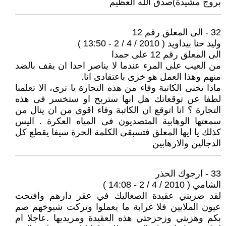
بروج مشيدة)صدق الله العظيم
32 - الى المعلق رقم 12
وليد حنا بيداويد ( 2010 / 4 / 2 - 13:50 )
الى المعلق رقم 12 على حمدا
من العيب على المرء عندما لا يناصر احدا ان يقف بالضد
منهم وهذا العمل هو خزى باعتقادى انا.
ماذا تجنى الكاتبة وفاء من هذه التجارة يا ترى، الا تعلمنا
لطفا عن توقعاتك هل انها ستربح او ستخسر فى هذه
التجارة ؟ انا اتوقع ان الكاتبة وفاء اقوى من ان ينال من
سمعتها الوهابية المتصديون فى المياه العكرة . اليس
كذلك يا ايها المعلق فتسبقى الكلمة الحرة سيفا يقطع كل
الدجالين والارهابين
33 - ارجوك الحذر
الشامي ( 2010 / 4 / 2 - 14:08 )
لقد ضربتي عقيدة الصعاليك في عقر دارهم وافتحت
عيون الملايين فلا غرابة ما يعملوا وتركت شيوخهم صم
بكم وهزيتي وزحزحتي هذه العقيدة ومريديها .عاجلا ام