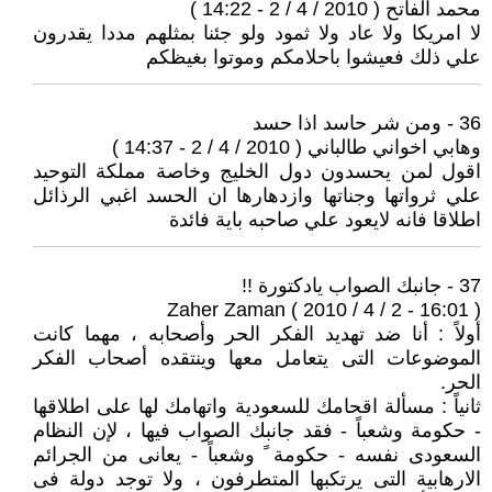
محمد الفاتح ( 2010 / 4 / 2 - 14:22 )
لا امريكا ولا عاد ولا ثمود ولو جئنا بمثلهم مددا يقدرون
علي ذلك فعيشوا باحلامكم وموتوا بغيظكم
36 - ومن شر حاسد اذا حسد
وهابي اخواني طالباني ( 2010 / 4 / 2 - 14:37 )
اقول لمن يحسدون دول الخليج وخاصة مملكة التوحيد
علي ثرواتها وجناتها وازدهارها ان الحسد اغبي الرذائل
اطلاقا فانه لايعود علي صاحبه باية فائدة
37 - جانبك الصواب يادكتورة !!
Zaher Zaman ( 2010 / 4 / 2 - 16:01 )
أولاً : أنا ضد تهديد الفكر الحر وأصحابه ، مهما كانت
الموضوعات التى يتعامل معها وينتقده أصحاب الفكر
الحر.
ثانياً : مسألة اقحامك للسعودية واتهامك لها على اطلاقها
- حكومة وشعباً - فقد جانبك الصواب فيها ، لإن النظام
السعودى نفسه - حكومة ً وشعباً - يعانى من الجرائم
الارهابية التى يرتكبها المتطرفون ، ولا توجد دولة فى