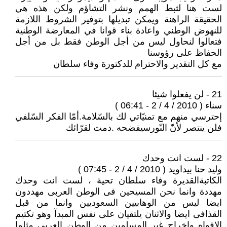
لست هنا لثبط الهمم ونشر التشاؤم ولكن هذه هي
الحقيقة الراهنة ويمكن تبديلها بتوفير الشروط اللازمة
للنهوض الوطني واعادة بناء قوانا في المعارضة الوطنية
فتعالوا لنحاول ليس من أجل الوطن فقط بل من أجل
الحفاظ على رؤوسنا
مع كل التقدير والاحترام للدكتورة وفاء سلطان
21 - لن يفعلوا شيئا
سناء ( 2010 / 4 / 2 - 06:41 )
إحترسي منهم مع تمنيّاتي لك بالسّلامة.أمّا الفكر السّلفي
فلن ينتصر لأنّ النّورسيفضحه .دمت لقرّائك
22 - لست انت وحدك
وليد حنا بيداويد ( 2010 / 4 / 2 - 07:45 )
الكاتبةالقديرة وفاء سلطان تحية ، لست انت وحدك
مهددة وانما نحن المسيحين فى الوطن العربى مهددون
ايضا ليس من الوهابيين السعوديين وانما من قبل
القذافى ايضا والاثنان يلتقيان على نفس المبدآ وهو تكتيم
الافواه واخراج غير المسلمين من الوطن العربى مثلما