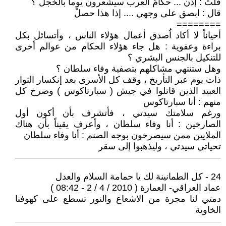
قلتُ : إذن ... حكامَ العرب سيشعرون يوماً بالخجلْ ؟
قال : ابصق على وجهي .... إذا هذا حصلْ
========
أحياناً لا أكاد اُصدق أعمال هؤلاء الناس ، وأتسائل بكل
براءة وعفوية : هل جاء هؤلاء الحكام من عوالم أخرى
للتنكيل بالجنس البشري ؟
وهل ستنتهي مشاكلهم بتصفية وفاء سلطان ؟
ذات يوم عبر التأريخ ، وقف كل الأسرى بعد إنكسار الثوار
العبيد الذين قاتلوا في جيش ( سبارتاكوس ) وصرخ كل
منهم : أنا سبارتاكوس
ورغم سلامتك سيدتي ، فأتشرف بأن أكون أول
الصارخين : أنا وفاء سلطان ، وأعرف يقيناً بأن هناك
الملايين ممن سيصرخون بوجه الصنم : أنا وفاء سلطان
تحياتي سيدتي ، وليذهبوا إلى سقر
24 - كل الطمانينة لك يا حمامة السلام والعدل
عماد العراقي- العمارة ( 2010 / 4 / 2 - 08:42 )
دمتي لنا مجرة من الاشعاع والنور تسطع على كهوفنا
الخاوية