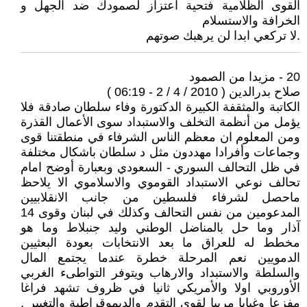
القوى الظلامية فتحية اعتزاز لصمودك ضد الجهل و
الخرافة والاستسلام
.لا تركعي ابدا لن يرهبك صوتهم
20 - مزيدا من الصمود
صلاح بدرالدين ( 2010 / 4 / 2 - 06:19 )
الكاتبة والمثقفة الكبيرة الدكتورة وفاء سلطان صادقة فلا
يؤمل من أنظمة التخلف والاستبداد سوى الأعمال القذرة
ومن المعلوم ان معظم الناس الشرفاء في منطقتنا قوى
وجماعات وأفرادا مهددون مثل د سلطان باشكال مختلفة
في ظل التحالف السوري - السعودي وبعبارة أوضح امام
تحالف نوعي الاستبداد القوموي والاسلاموي الا يلاحظ
ماحصل لشرفاء فلسطين من جانب الانقلابيين
المدعومين من نفس التحالف وكذلك في لبنان وقوى 14
آذار وما حل بالمناضل الوطني وليد جنبلاط وما هو
مخطط له للعراق ما بعد الانتخابات بعودة البعثيين
الدمويين نعم المرحلة خطرة عندما يجتمع المال
والسلطة والاستبداد والارهاب ويتوفر التواطىء الغربي
الأوروبي اولا والأمريكي ثانيا في ظروف تشهد فراغا
مفزعا وغيابا مريبا لقوى التقدم والديموقراطية والتغيير .