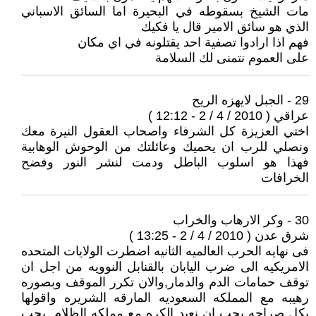
مات الشيخ بسقوطه في البحيرة اما السائق الاسباني
الذي هو سائق الامير قال يا فكيك
فهم اذا ارادوا تصفية احد يقتلونه في اي مكان
على العموم نتمنى لك السلامة
29 - الجبل لايهزه الريح
عراقي ( 2010 / 4 / 2 - 12:12 )
اختي العزيزة كل الشرفاء واصحاب العقول النيرة معك
ونصلي للرب ان يحميك وعائلتك من الوحوش الوهابية
فهذا هو اسلوب الباطل ودمت لنشر النور وفضح
الخرافات
30 - وكر الارهاب والخراب
شرق عدن ( 2010 / 4 / 2 - 13:25 )
فى نهايه الحرب العالميه الثانيه اضطرت الولايات المتحده
الامريكيه الى ضرب اليابان بالقنابل النوويه من اجل ان
توقف حمامات الدم والدمار,والان تكرر الموقف وبصوره
رهيبه مع المملكه السعوديه المارقه الشريره واقولها
بكل صراحه يجب ان نعيد الكره مع مملكه الظلام ,يجب