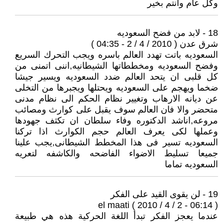
وكل عام وأنتم بخير
18 - لابد من فضح السعوديه
شرق عدن ( 2010 / 4 / 2 - 04:35 )
السعوديه باتت تهدد العالم باسره ويجب التحرك السريع
وفضح السعوديه ومخططاتها الشيطانيه,اننى اتمنى من
كل قلبى ان يتحد العالم ضدد السعوديه ويسير جيشا
ضخما ويهجم على السعوديه ويحتلها ويجبرها من التخلى
عن ديانه الارهاب وتغيير نظام الحكم الى نظام مدنى
متحضر والا فان العالم سوف يقبل على كوارث ومصائب
مروعه,اناشد الدكتوره وفاء سلطان ان تكثف جهودها
وعملها لكى يعرف العالم حجم الكوارث اذا تركنا
السعوديه تسير فى هذا المخطط الشيطانى,يجب علينا
جميعا تسليط الاضواء الفاضحه والكاشفه لتعريه
السعوديه تماما
19 - لن يقوى القيد على الفكر
el maati ( 2010 / 4 / 2 - 06:14 )
عندما يعجز الفكر تبدأ اللغة الحركية هذه هي طبيعة