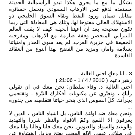
بشكل ما مع ما يجري هكذا تبدو الراسمالية الحديثة
مستعده لدفع ثمن الارهاب السعودي وتحمل خسائره
مقابل ضمان ورود النفط وبقاء السوق الخليجي ذو
الاستهلاك العالي مفتوحا لها. وتلك هي المعادلة التي ربما
تكون صحيحة بعد ان اعيتنا الحيلة كيف لا يقف العالم
الليبرالي المتحضر وقفة صارمة مع الارهاب ومفرخته
الحقيقة في جزيرة العرب. لم يعد سوي الحذر وامنياتنا
بسلامة وامان ومزيد من الفضح لهذا النوع من العقائد
الفاسدة.
3 - انا معكِ اختي الغالية
زهير دعيم ( 2010 / 4 / 1 - 21:06 )
اختي الغالية د. وفاء سلطان: نحن معك في ان تقولي
رأيك ، وتعبّري عن مكنونات أفكارك النيّرة ، وتقتحمي
بجرأتك كلّ السوس الذي ينخر حياتنا فتقلعينه من جذوره
...
ونحن معك ضد اولئك الناس، بل اشباه الناس ، الذين لا
يعرفون الا القمع وكمّ الافواه والنظر شزرا والتهديد
والوعيد والسواد والعبوس..نحن معك قلبا وقالبا وانا معك
في صلاتي عسى الاله المحب يفتح ويزيل الغشاوة عن