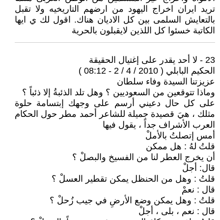
تريد ايران اخراج اليهود من ارضهم التاريخيه ولا تقبل
بالتعايش السلمى بين كل الاديان هناك. اقول لك ي ايها
الكاتبة خسئوا كل اللذين لايقبلون بالحرية
23 - لا أحد يقدر على إغتيال الحقيقة
الحكيم البابلي ( 2010 / 4 / 2 - 08:12 )
عزيزتنا السيدة وفاء سلطان
وماذا تتوقعين من السعوديين ؟ وهل تلد الذئبةُ إلا ذئباً ؟
على كل حال دعيني أرسم على وجهك إبتسامة حلوة
مثلك ، هيَ قصيدة جميلة للشاعر أحمد مطر حول الحكام
العرب الأشراف جداً ، يقول فيها
أمس إتصلتُ بالأملْ
قلتُ لهُ : هل ممكن
أن يخرج العطر لنا من الفسيخ والبصلْ ؟
قال: أجلْ
قلتُ : وهل من الحنظل يمكن تقطير العسلْ ؟
قال : نعمْ
قلتُ : وهل يمكن وضع الأرضِ في جيب زُحلْ ؟
قال : نعم ، بلى ، أجلْ