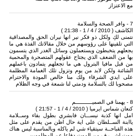
مع الاعتزاز
7 - وافر الصحة والسلامة
الكاشف ( 2010 / 4 / 1 - 21:38 )
نتمنى لكِ ولكل ذو فكر نير انها نيران الحق والمصداقية
التي تلقينها على رؤوسهم من خلال مقالاتك الفذة هي ما
يجعلهم يتخبطون ويستعملون وسائل الغدر الذي يتسمون
بها من الضعف الذي يجتاح عقولهم المتصحرة والمحمية
من قبل مافيا البترول هي ما تجعلهم يتمادون باعملهم
الشائنة ولكن لابد من يوم وتزول تلك الغمامة المظلمة
على ايدي الشرفاء ولك منا خالص المودة والاحترام
مصحوبا لك بالسلامة ودمتي لنا شمعة في وجه الظلام
8 - يهمنا في الصميـــــــــــم
كنعان شماس ايرميا ( 2010 / 4 / 1 - 21:57 )
امل انها كذبة نيســـان فابشري بطول بقاء وســلامة
ياابنة الســلطان على اية حال اظن من يقدم على مثل
هذه القباحــة سيتقياء شي لم ياكله وبالمناسبة ليس هناك
موت اشـــرف من الموت دفاعا عن المظلومين