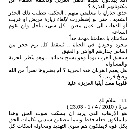
أفلا يهددون سيدة العقل العربي وكاشفة الغطاء عن
مكنوناتهم القذرة ؟
خذي حذركِ يا معلمتي منهم , الحكمة تتطلب ذلك الحذر
الشديد , حتى لو إضطررت لإلغاء زيارة مريض او قريب
أو الذهاب الى عمل معين ..كل شيء يتأجل ولن تقوم
الساعة
سلامتكِ يا معلمتنا مهمة جداً
مجرد وجودكِ في الحياة .. يُسقط كل يوم حجر من
إساس جدارهم الواهن و العتيق
سيفيق الغرب يوماً وهو يسبح بدمائهِ ...وهو ينّظر للحرية
والمساواة
هل يفهم الغربان هذه الحرية ؟ أم يعتبروها نصراً من الله
وفتحٌ قريب ؟
قلوبنا معكِ أيتّها العزيزة علينا
11 - سلام لكِ
مرثا ( 2010 / 4 / 1 - 23:03 )
هو الإرهاب الذي يريد ان يسكت صوت الحق وهذا
مايملكون فعله فقط وبينما تنطقين سيدتي بكلمات الحق
بكل قوة لايملكون هم سوى التهديد ومحاولة اسكات كل