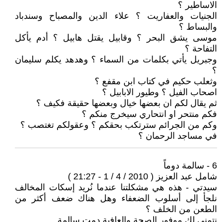
الاساطير ؟
الجنيات والعفاريت ؟ علاء الدين والمصباح وسندباد
والبساط ؟
موسى يشق البحر ؟ وقابيل يقتل هابيل ؟ أدم يأكل
التفاحة ؟
وجبريل يأتي بكلمات من السماء ؟ وهدهد يكلم سليمان
؟
وثعلب حكيم في كتاب ابن مقفع ؟
اصحاب الفيل ؟ وطيور الابابيل ؟
ثم يقال لكم ان بعضها خيال وبعضها حقيقة فكيف ؟
فكم منتحر او انتحاري سيخرج منكم ؟
وكم من الجرائم سترتكب بحقكم ؟ وعقولكم تغتصب ؟
في مساجد الرحمان ؟
6 - سالمة دوماً
شامل عبد العزيز ( 2010 / 4 / 1 - 21:27 )
سيدتي - هذه هي مشكلتنا عندما نُريد إسكات المخالف
نلجأ إلى أسلوب الضعفاء وهل هناك ضعف أكثر من
الطعن من الخلف ؟
نتمنى لكِ موفور الصحة والعافية دمتِ سالمة