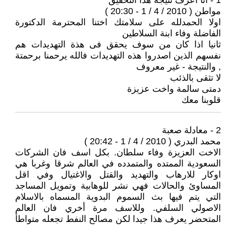
1 - انا اعرف نتيجة هذا التحقيق
مواطن ( 2010 / 4 / 1 - 20:30 )
اولا الحمدلله على سلامتك اختنا المحترمة الدكتورة
الفاضلة وفاء ابنة السلاطين
ثانيا اذا كان من سوف يحقق فى هذة التهديدات هم
نفسهم الذين اصدروا هذه التهديدات فالله يرحمنا برحمتة
, والنتيجة - غير معروف
لا تثقى بالذئب
دمتى سالمة واخت عزيزة
قلوبنا معك
2 - معادلة صعبة
محمد البدري ( 2010 / 4 / 1 - 20:42 )
الاخت العزيزة وفاء سلطان. بكل اسف فان الشركات
السعودية الممتده والمتمدده في العالم شرقا وغربا هي
اوكار للارهاب والتهديد والقتل والاغتيال وفي اقل
المساوئ والحالات فهي نشر للوهابية وتمويل المساجد
التي يتم فيها بث السموم البدوية المسماه بالاسلام
الاصولي السلفي. وللاسف مرة أخري فان العالم
المتحضر يعرف هذا جيدا لكن مصالح النفط تجعله متواطأ