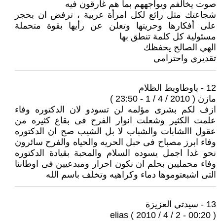
صوت يخالفم ويواجههم بما هم غارقون فيه
شجاعتك مثل رائع لكل امرأة عربية ، ترفض ان يحجر
على أفكارها وحريتها وتعلن عن رأيها بقوة متحملة
مسئولية كل كلمة تنطق بها
الهي الصالح يحفظك
تقديري واحترامي
12 - ياوطاويط الظلام
مازن ( 2010 / 4 / 1 - 23:50 )
ازف لكم بشرى مؤلمه لن تسودو لان الدكتوره وفاء
علمت الكثير وشعلت انوار الفرح فى بقاع كثيره من
عقول االشابات والشباب لا بل الشيب صح ان الدكتوره
وفاء ابرز مصباح فى حبل الحريه والحياه والفرح سائرون
نحو غدا اجمل يسوده السلام والمحبة بقيادة الدكتوره
وفاء محمليين بحلم ان نكون احرار ومبدعيين فى اوطاننا
التى اشبعتوموها دماء وكراهيه وتخلف باسم الله
13 - سيدتي العزيزة
elias ( 2010 / 4 / 2 - 00:20 )