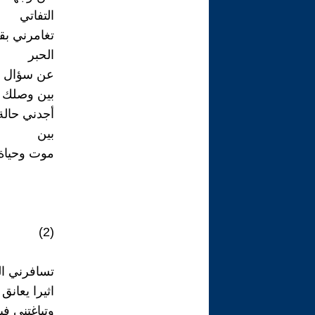
التفاتي
تغامرني بق
الحبر
عن سؤال 
بين وصلك 
أجدني حالة
بين
موت وحياة
(2)
تسافرني ال
اثيرا يعانق ا
وتباغتني في