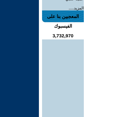
المزيد.....
المعجبين بنا على
الفيسبوك
3,732,970