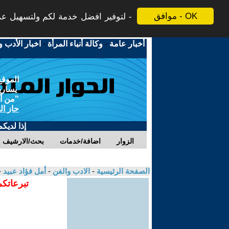
موافق - OK
لتوفير افضل خدمة لكم ولتسهيل عملي
أخبار عامة
-
وكالة أنباء المرأة
-
اخبار الأدب و
الموقع
يسارية
"من أج
حاز ال
إذا لديك
الزوار
اضافة/خدمات
بحث/الارشيف
الصفحة الرئيسية
-
الادب والفن
-
أمل فؤاد عبيد
-
تبرعاتكم