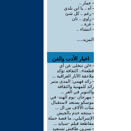
-
عمار ..
-
آه .. يا ابن بلدي
-
رغم .. كل شئ
-
راوي .. ثان
-
غزة ..
-
انتشاء ..
المزيد.....
اخبار الأدب والفن
-
«لن نتخلى عن أي
قطعة».. الثقافة تؤكد
ملاحقة الآثار العراقية ...
-
رائد فهمي: المدى منبر
رائد للمهنية والثقافة
والتنوير في العر ...
-
مهرجان -يوم الهند- في
موسكو يستعد لاستقبال
مئات الآلاف من ال ...
-
منتجه خدم بالجيش
الإسرائيلي.. ما قصة حملة
مقاطعة فيلم -سبايد ...
-
نسرين طافش تستعيد