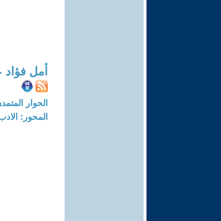
أمل فؤاد ع
الحوار المتمدن-العدد: 2976 - 10
المحور: الادب