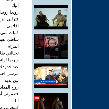
اليك
رويدا رويدا
فتراني انز
اقلامي
فتبات مني
شاطئ بعيد
المرام
تخيالني ظلا
ولربما اران
عند حدودك
مرسى احت
بين يديه
روح المداد
فتغمرني آي
الله
فتبحرني صل