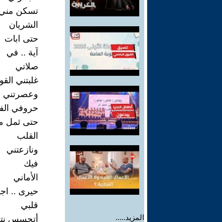
تسكن مني
الشريان
حتى ابات
آية .. في
صلاتي
غلبتني القو
وعصرتني
حروفي الفت
حتى ثمل م
القلب
ونازعتني
فيك
الأماني
حيرى .. اج
قلبي
المزيد.....
أتحسس نتو