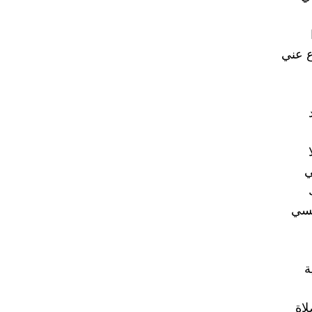
ع عني
ي
سي
ة
اة