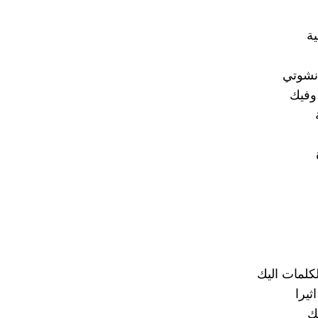
ية
نشوتي
وفيك
كلمات اليك
ثيرا
ك