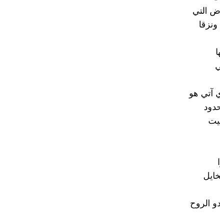
 التي
 ونزقا
ا
ي
 آتي هو
حدود
قيت
خايل
و الروح