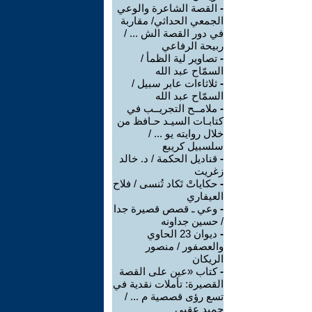
-
القصة الشاعرة والوعي
الجمعي الحداثي/ مقاربة
في دور القصة الش ... /
ربيحة الرفاعي
-
تصاوير لية الظمأ /
السمّاح عبد الله
-
ثلاثاءات عابر سبيل /
السمّاح عبد الله
-
ملامــح التجريــب في
كتابـات السيـد حـافظ من
خلال روايته يو ... /
سلسبيل كريبع
-
قناديل الحكمة / د. خالد
زغريت
-
حكاياتْ تَكاد تُنسى / فلاح
العيفاري
-
وعي ـ قصص قصيرة جدا
/ حسين جداونه
-
ديوان 23 الحاوي
والعصفور / منصور
الريكان
-
كتاب «عين على القصة
القصيرة: تأملات نقدية في
تسع رؤى قصصية م ... /
حميد عقبي