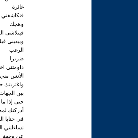
غائرة
فتكاشفني 
وهجك
فيتلاشى ا
ويبقيني في
الرغب
ضريرا
داومتني اخ
الأنس مني
واغتربتك ج
بين الجهات
حتى إذا ما
أدركتك لمح
في حنايا ال
تساءلتني ا
عن وجهة