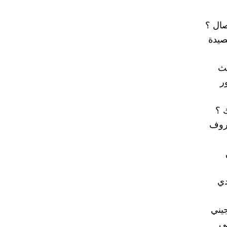
وصال ؟
صيدة
يث
ر
 ؟
حروف
دي
يني
ي