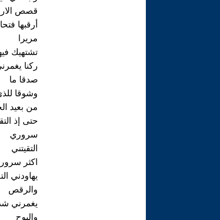
قصص الارض
أرقبها فتحا
مريرا
تشتهيك فيه
ركنا يغمرن
صدقا ما
وشوقا للذي
من بعيد ال
حتى إذ الت
سروري
التقيتني
اكثر سرورا
يهاودني الت
والرقص
يغمرني شد
والبوح