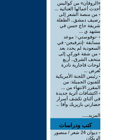
«الروقان» من كواليس
أحدث أعمالها الغنائية ...
-
من منصة الشعر إلى
رصيف دمشق.. الطفلة
شريفة حاج حسن في
مشهد ي ...
-
-نوفوستي-: موعد
مسابقة -إنترفيجن- في
السعودية لم يحدد بعد
-
من شقة غوركي إلى
متحف الشرق.. أربع
لوحات قاجارية نادرة
تُعرض ...
-
رئيس اللجنة الأمريكية
للفنون الجميلة: من
المقرر الانتهاء من ...
-
اكتشافات أثرية جديدة
في ألتاي تكشف أسرار
حضارتي بازيريك وأفا ...
المزيد.....
كتب ودراسات
-
ديوان 24 شعر / منصور
الريكان