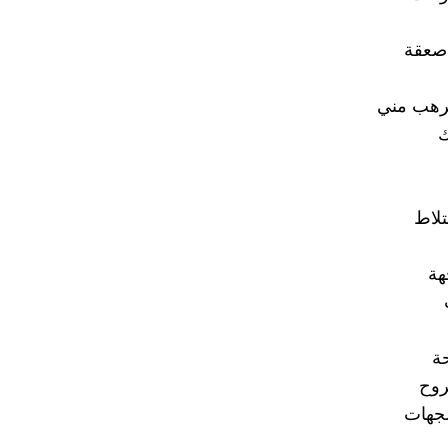
صعقة
لرهب مني
ك
تلاط
هة
ة
روح
لجهات