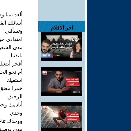
ألغد بيننا 
أسائلك الق
اخر الافلام
وتسألني
امتدادي ح
مدى الشعو
يلتقينا
أفخر أبتغيك
أم نحو ال
استقيك
خمرا معتق
الرحيق
أنادمك وج
وحدي
ووحدك تناج
مدى يوصلن