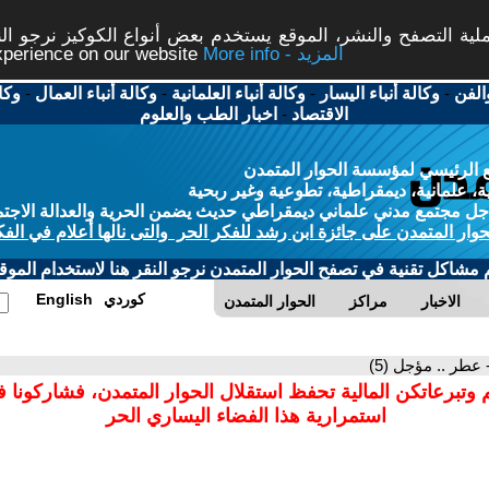
ة التصفح والنشر، الموقع يستخدم بعض أنواع الكوكيز نرجو النق
More info - المزيد
experience on our website
الفن
-
وكالة أنباء اليسار
-
وكالة أنباء العلمانية
-
وكالة أنباء العمال
-
وكا
الاقتصاد
-
اخبار الطب والعلوم
 الرئيسي لمؤسسة الحوار المتمدن
، علمانية، ديمقراطية، تطوعية وغير ربحية
ل مجتمع مدني علماني ديمقراطي حديث يضمن الحرية والعدالة الاجتم
حوار المتمدن على جائزة ابن رشد للفكر الحر والتى نالها أعلام في الفك
م مشاكل تقنية في تصفح الحوار المتمدن نرجو النقر هنا لاستخدام الموقع
كوردي
English
الاخبار
مراكز
الحوار المتمدن
 عطر .. مؤجل (5)
 وتبرعاتكن المالية تحفظ استقلال الحوار المتمدن، فشاركونا 
استمرارية هذا الفضاء اليساري الحر