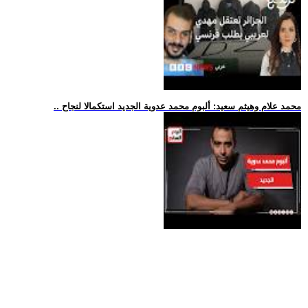
.. محمد علام وهيثم سعيد: ألبوم محمد عدوية الجديد استكمالا لنجاح