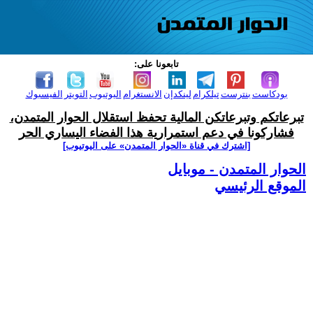
تابعونا على:
بودكاست
بنترست
تيلكرام
لينكدإن
الانستغرام
اليوتيوب
التويتر
الفيسبوك
تبرعاتكم وتبرعاتكن المالية تحفظ استقلال الحوار المتمدن،
فشاركونا في دعم استمرارية هذا الفضاء اليساري الحر
[اشترك في قناة ‫«الحوار المتمدن» على اليوتيوب]
الحوار المتمدن - موبايل
الموقع الرئيسي