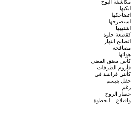
مكاشفة البوح
ابكيها
اتضاحكها
استصرخها
اشتهيها
كقطعة حلوة
اتصابح النهار
مصافحة
هوائها
كأس معتق المعنى
فأروم الطرقات
كأنني فراشة في
حقل يتبسم
رغم
حصار الروح
واقتلاع .. الخطوة