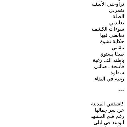
تراوحني الأسئلة
تغمرني
الظلة
تعاندني
سوءات الكشف
تعانقني فيها
حكاية نشوة
تبقيني
طيفا يستوي
باطنه الف رغبة
فأتلحف ضالتي
سطوة
رغبة في البقاء
***
كاشفتني المدينة
عن سر جمالها
رغم قبح المشهد
اتوسد في ليلي