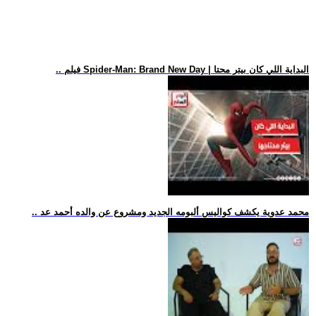
.. فيلم Spider-Man: Brand New Day | البداية اللي كان بيتر محتا
.. محمد عدوية يكشف كواليس ألبومه الجديد ومشروع عن والده أحمد عد