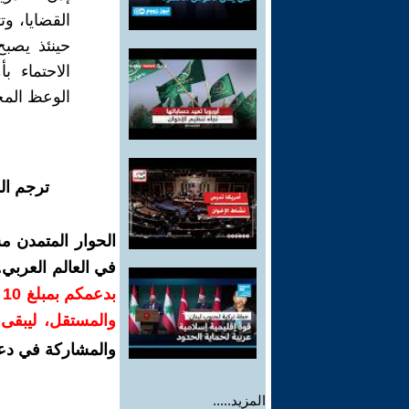
القضايا، و
حينئذ يصب
الاحتماء 
الوعظ المخر
ترجم ال
الحوار المتمدن م
في العالم العربي
ب
والمستقل، ليبقى ص
والمشاركة في دع
المزيد.....