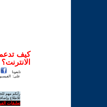
كيف تدعم-
الانترنت؟
تابعونا
على:
الفيسب
رأيكم مهم للج
للاطلاع وإضافة
تعليقات الف