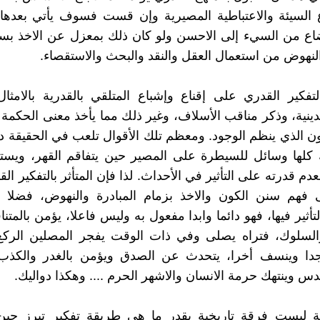
 السيئة والاعتباطية المصيرية وإن قست فسوف يأتي بعدها 
اع من السيء إلى الاحسن ولو كان ذلك بمعزل عن الاخذ بسن
نهوض من استعمال العقل والنقد والبحث والاستقصاء.
تفكير القدري على إقناع وإشباع المتلقي بالقدرية بالامثال
دينية، وذكر مناقب الأسلاف، وغير ذلك مما يأخذ معنى الحكمة ال
ون الذي ينظم الوجود. ومعظم تلك الأقوال تلعب في الحقيقة 
ك كلها وسائل للسيطرة على المصير حين يتفاقم القهر، ويس
عدم قدرته على التأثير في الأحداث. لذا فإن المتأثر بالتفكير ال
 فهم سنن الكون والاخذ بزمام المبادرة والنهوض، فضلا 
تأثير فيها، فهو دائما وابدا مفعول به وليس فاعلا، يؤمن بالمت
والسلوك، فتراه يصلى وفي ذات الوقت يفجر المصلين الركع
ا وينسف أخرا، يتحدث عن الصدق ويؤمن بالغدر والكذب و
دس وينتهك حرمة الانسان والاشهر الحرم .... وهكذا دواليك.
ية ليست فرقة تاريخية بقدر ما هي طريقة تفكير تبرز حي