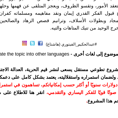
تتعقد الأمور، وتقسو الظروف، ويعجز المتلقى عن فهمها وحلها 
ح قبول الفكر القدري إيمان ونقد مفاهيمه ومسلماته كفرا
بأمجاد وبطولات الأسلاف، وترانيم قصص الزهاد والصالحين
ج الوحيد من تنيك المتاهات والتيه.
#عبدالحكيم_الفيتوري (هاشتاغ)
موضوع إلى لغات أخرى -
ate the topic into other languages
شروع تطوعي مستقل يسعى لنشر قيم الحرية، العدالة الاجتم
. ولضمان استمراره واستقلاليته، يعتمد بشكل كامل على دعمك
دعمكم بمبلغ 10 دولارات سنويًا أو أكثر حسب إمكانياتكم، تساهمون في استم
وتًا قويًا للفكر اليساري والتقدمي
،
انقر هنا للاطلاع على 
م هذا المشروع
.