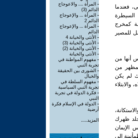
-
المرأة .... والاعوجاج
لى، فعندما
الدائم (3)
 السيطرة
-
المرأة ... والإعوجاج
الدائم 2
دسة كمخرج
-
المرأة ... والإعوجاج
الدائم
بل للمصير
-
الأنثى والخيانة 4
-
الأنثى والخيانة (3)
-
الأنثى والخيانة (2)
-
الأنثى والخيانة
س أنها من
-
مفهوم المواطنة في
تجربة النبي
وكمظهر من
-
الشورى بين الحقيقة
ك لم يكن
والخيال
-
مفهوم السلطة في
، والابتلاء
تجربة النبي السياسية
-
فكرة الدولة في تجربة
النبي
-
الدولة في الإسلام فكرة
أرضية
لاستكانة،
 جلد ظهرك
المزيد.....
س الإيمان
مأنينة إلى