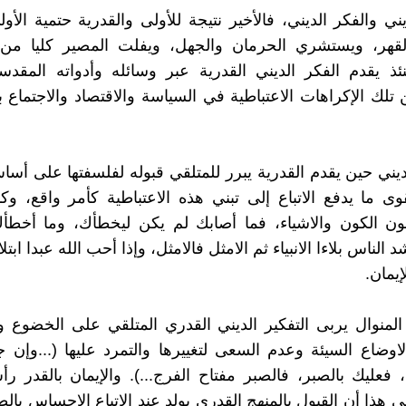
يني والفكر الديني، فالأخير نتيجة للأولى والقدرية حتمية الأو
قهر، ويستشري الحرمان والجهل، ويفلت المصير كليا من
ينئذ يقدم الفكر الديني القدرية عبر وسائله وأدواته المق
لك الإكراهات الاعتباطية في السياسة والاقتصاد والاجتماع 
لديني حين يقدم القدرية يبرر للمتلقي قبوله لفلسفتها على أسا
قوى ما يدفع الاتباع إلى تبني هذه الاعتباطية كأمر واقع، 
ون الكون والاشياء، فما أصابك لم يكن ليخطأك، وما أخطأ
الناس بلاءا الانبياء ثم الامثل فالامثل، وإذا أحب الله عبدا ابتلاه
يمان.
لمنوال يربى التفكير الديني القدري المتلقي على الخضوع وا
اوضاع السيئة وعدم السعى لتغييرها والتمرد عليها (...وإن
 فعليك بالصبر، فالصبر مفتاح الفرج...). والإيمان بالقدر رأ
 هذا أن القبول بالمنهج القدري يولد عند الاتباع الاحساس بالط