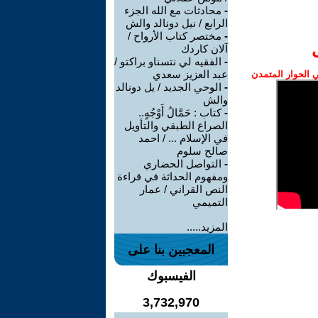
-
محادثات مع الله الجزء
الرابع / نيل دونالد والش
-
مختصر كتاب الأرواح /
آلان كاردك
-
الفقيه لي نتسناو براكتو /
عبد العزيز سعدي
الحوار المتمدن
-
الوحي الجديد / يل دونالد
والش
-
كتاب : حَمَّالُ أَوْجُهٍ..
الصراع الطبقي والتأويل
في الإسلام ... / احمد
صالح سلوم
-
التواصل الحضاري
ومفهوم الحداثة في قراءة
النص القراني / عمار
التميمي
المزيد.....
المعجبين بنا على
الفيسبوك
3,732,970