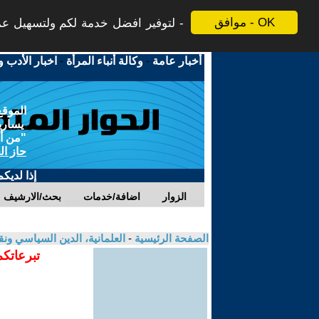
موافق - OK
لتوفير افضل خدمة لكم ولتسهيل عملي
أخبار عامة
-
وكالة أنباء المرأة
-
اخبار الأدب و
الموقع
يسارية
"من أج
حاز ال
إذا لديك
الزوار
اضافة/خدمات
بحث/الارشيف
الصفحة الرئيسية
-
العلمانية، الدين السياسي ونق
تبرعاتكم