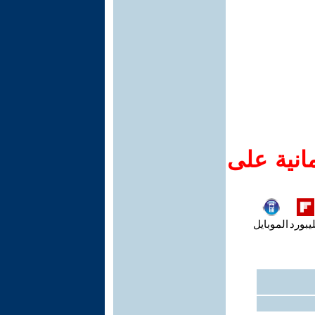
انية على
يبورد
الموبايل