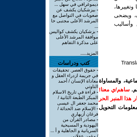
ديموغرافي في سهل ...
وتغييرها،
-
بيزشكيان يكشف عن
ن، ويضحى
صعوبات في التواصل مع
المرشد الأعلى مجتبى خا
 وأساليب
...
-
بزشكيان يكشف كواليس
موافقة المرشد الأعلى
على مذكرة التفاهم
المزيد.....
Transl
كتب ودراسات
-
حقوق العصر. تحقيقات
في جريمة ازدراء العقل و
اعية، والمساواة
معاداة الإنسان / أحمد
التاوتي
م.
ساهم/ي معنا!
-
قراءة في تاريخ الاسلام
المبكر الطبعة الثانية /
رار هذا المنبر الحر
محمد جعفر ال عيسى
معلومات التحويل
-
الإسلام ضد الحداثة /
فرغان أزيهاري
-
مصادر القرآن من
اليهودية و المسيحية
السريانية و الجاهلية و أ ...
/ مؤمن عقلاني