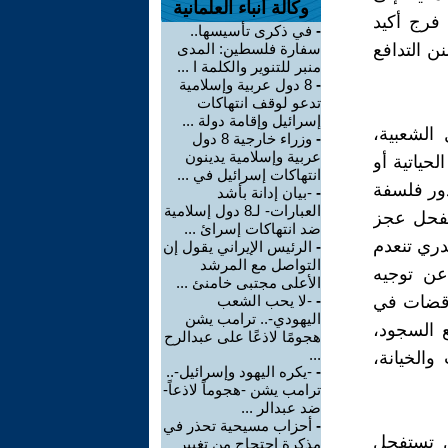
وكالة أنباء العلمانية
فرج أكيد
-
في ذكرى تأسيسها..
ن التدافع
سفارة فلسطين: المدى
منبر للتنوير والكلمة ا ...
-
8 دول عربية وإسلامية
تدعو لوقف انتهاكات
إسرائيل وإقامة دولة ...
 الشعبية،
-
وزراء خارجية 8 دول
عربية وإسلامية يدينون
حياتية أو
انتهاكات إسرائيل في ...
دور فلسفة
-
-بيان إدانة بأشد
العبارات- لـ8 دول إسلامية
تفحل عجز
ضد انتهاكات إسرائ ...
قدري تنعدم
-
الرئيس الإيراني يقول إن
التواصل مع المرشد
عن توجيه
الأعلى مجتبى خامنئ ...
ناقضات في
-
-لا يحب الشعب
اليهودي-.. ترامب يشن
 السجود،
هجومًا لاذعًا على عبدالرح
...
الخيانة،
-
-يكره اليهود وإسرائيل-..
ترامب يشن -هجوماً لاذعاً-
ضد عبدالر ...
-
أحزاب مسيحية تحذر في
ن تستفحل
مذكرة احتجاج من تغيير