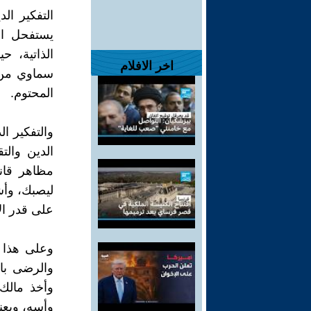
التفكير الد
يستفحل ال
الذاتية، ح
اخر الافلام
سماوي من ت
المحتوم.
والتفكير ا
الدين والت
مظاهر قان
ليصبك، وأشد 
على قدر الإ
وعلى هذا ا
والرضى بال
وأخذ مالك،
وأسه، ويعني