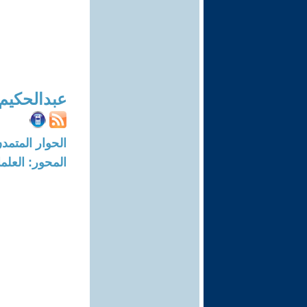
عبدالحكيم 
الحوار المتمدن-العدد: 2854 - 09
المحور: العلما