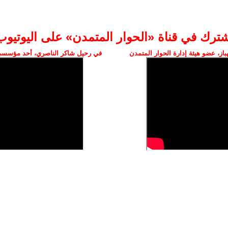
شترك في قناة «الحوار المتمدن» على اليوتيوب
ز، عضو هيئة إدارة الحوار المتمدن
في رحيل شاكر الناصري، أحد مؤسسي 