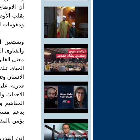
أن الاوضاع
يقلب الأوض
ومقومات ال
ويستعين ال
والفتاوى ال
معنى القان
الحياة. تل
الانسان وتن
قدرته على
الاحداث وال
المفاهيم 
يدعم مسجد
يؤمن بالمق
إذن القدر