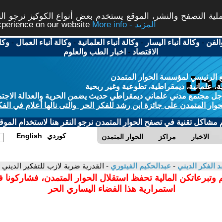
ة التصفح والنشر، الموقع يستخدم بعض أنواع الكوكيز نرجو النق
More info - المزيد
experience on our website
الفن
-
وكالة أنباء اليسار
-
وكالة أنباء العلمانية
-
وكالة أنباء العمال
-
وكا
الاقتصاد
-
اخبار الطب والعلوم
 الرئيسي لمؤسسة الحوار المتمدن
، علمانية، ديمقراطية، تطوعية وغير ربحية
ل مجتمع مدني علماني ديمقراطي حديث يضمن الحرية والعدالة الاجتم
حوار المتمدن على جائزة ابن رشد للفكر الحر والتى نالها أعلام في الفك
م مشاكل تقنية في تصفح الحوار المتمدن نرجو النقر هنا لاستخدام الموقع
كوردي
English
الاخبار
مراكز
الحوار المتمدن
د الفكر الديني
-
عبدالحكيم الفيتوري
- القدرية ضربة لازب للتفكير الديني
 وتبرعاتكن المالية تحفظ استقلال الحوار المتمدن، فشاركونا 
استمرارية هذا الفضاء اليساري الحر