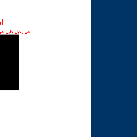
ا‫
في رحيل جليل شهبا