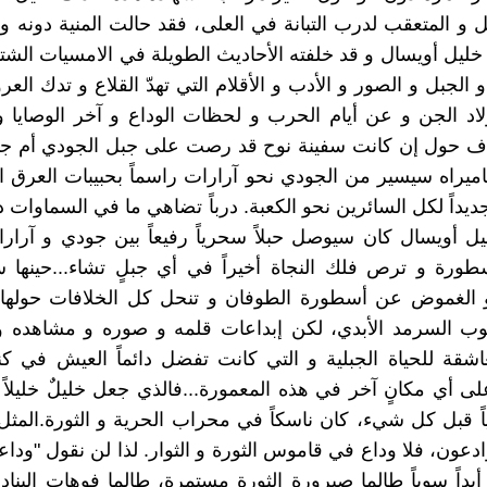
 و المتعقب لدرب التبانة في العلى، فقد حالت المنية دونه و 
خليل أويسال و قد خلفته الأحاديث الطويلة في الامسيات الشتوي
 الجبل و الصور و الأدب و الأقلام التي تهدّ القلاع و تدك ال
لاد الجن و عن أيام الحرب و لحظات الوداع و آخر الوصايا و 
لاف حول إن كانت سفينة نوح قد رصت على جبل الجودي أم جب
كاميراه سيسير من الجودي نحو آرارات راسماً بحبيبات العرق ا
 جديداً لكل السائرين نحو الكعبة. درباً تضاهي ما في السماوات دق
ليل أويسال كان سيوصل حبلاً سحرياً رفيعاً بين جودي و آرار
طورة و ترص فلك النجاة أخيراً في أي جبلٍ تشاء...حينها 
 الغموض عن أسطورة الطوفان و تنحل كل الخلافات حولها.
ب السرمد الأبدي، لكن إبداعات قلمه و صوره و مشاهده و 
اشقة للحياة الجبلية و التي كانت تفضل دائماً العيش في ك
ى أي مكانٍ آخر في هذه المعمورة...فالذي جعل خليلٌ خليلاً
اً قبل كل شيء، كان ناسكاً في محراب الحرية و الثورة.المثل
توادعون، فلا وداع في قاموس الثورة و الثوار. لذا لن نقول "وداعاً
أبداً سوياً طالما صيرورة الثورة مستمرة، طالما فوهات البناد