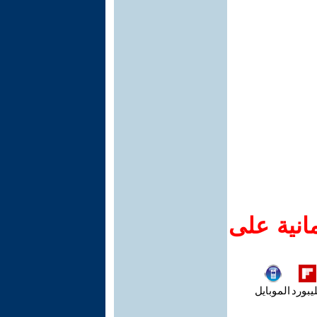
انية على
يبورد
الموبايل