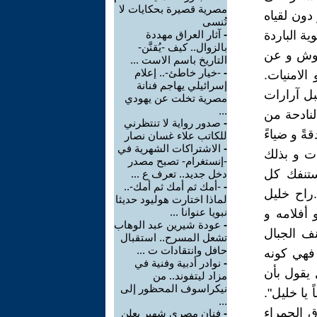
مصرية قصيرة بحكايات لا
دون لقياه
تُنسى
ة الباردة
-
آثار العراق مهددة
بالزوال.. كيف -يُقنَّن-
عروش و عن
التاريخ باسم الاست ...
-
-خيار خاطئ-.. إعلام
الامنيات.
إسرائيلي يهاجم فنانة
ل آرارات
مصرية تخلت عن يهودي
...
لنادحة من
-
صدور رواية لا تنتظرني
ةً و ضياءً
للكاتب علاء غسان نصار
-
الاشتراكات الشهرية في
ات و بذلك
-إنستغرام- تصبح مصدر
ستنفك كل
دخل جديد.. تعرف ع ...
-
-أمك ثم أمك ثم أمك-..
راح خليل
لماذا اختارت هوليود حديثا
نبويا عنوانا ...
أفلامه و
-
عودة شيرين عبد الوهاب
نف الجبال
تشعل المسرح.. استقبال
حافل وانتقادات ت ...
 فهي كونه
-
نوادر أدبية وفنية في
 يقول بأن
مزاد ليتفوند.. من
نيكراسوف المحظور إلى
 يا خليل".
...
ق الحمراء
-
فنان مصري شهير يعلن