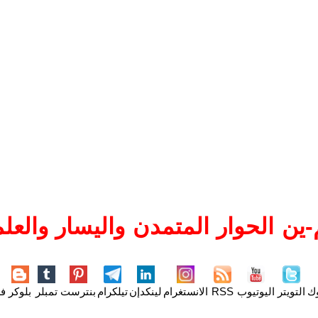
ين الحوار المتمدن واليسار والعلم
وك
التويتر
اليوتيوب
RSS
الانستغرام
لينكدإن
تيلكرام
بنترست
تمبلر
بلوكر
فل