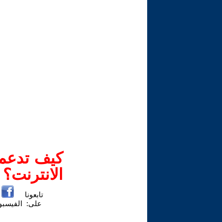
كيف تدعم-
الانترنت؟
تابعونا
على:
الفيسب