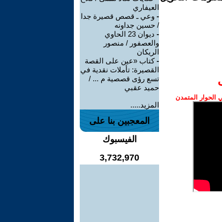
العيفاري
-
وعي ـ قصص قصيرة جدا
/ حسين جداونه
-
ديوان 23 الحاوي
والعصفور / منصور
الريكان
-
كتاب «عين على القصة
القصيرة: تأملات نقدية في
تسع رؤى قصصية م ... /
حميد عقبي
الحوار المتمدن
المزيد.....
المعجبين بنا على
الفيسبوك
3,732,970