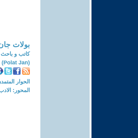
بولات جان
كاتب و باحث
(Polat Jan)
الحوار المتمدن-العدد: 2781 - 09
المحور: الادب