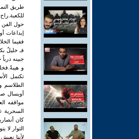
طريق النمل
للكعبة.راح 
حول الفن و
إبداعات أو
ففيما الخ
فـ خليلٌ ب
جبينه درباً
و هيبةً.فخ
تكتمل الأس
الطلاسم و
أويسال صو
مواقفه الع
السحرية عل
كان أنصاري
الثوار لا ي
لأننا نعيش 