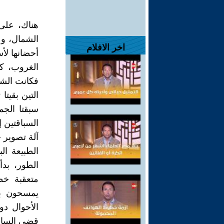
هناك، على
الشمال، و ا
اخر الافلام
أحضانها لأ
الغروب، كن
فكانت الشم
التين بقيتا
سبقتا الجم
السباقتين إ
آلة تصوير 
الطبيعة ال
الطور، بدأ
متعقبة خط
يمسحون بأ
الأحوال دو
قضى السائر