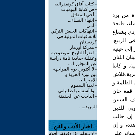
-
كتاب آفاق كونفدرالية
-
فن كتابة اليوميات
ة من برد
-
أخي المقاتل
-
انتهاء النساء...
ضاء، فاتحة
-
أمي
-
انتهاكات الجيش التركي
ردي بشعاع
للاتفاقيات الدولية في
ي الربيع.
كردستان
-
معركة أورمار
إلى عينيه
-
لنقرأ التاريخ بموضوعية
ان اللتان
وعقلية حيادية تامة دراسة
عن المجازر ا ...
. و كانتا
-
9 أكتوبر، يوم المواجهة
جرية.فلاش
بين ثورة الحرية و
الإمبريالية
 الظلمة و
-
لعبة السموم
ي قمة خان
-
وا أسفاه يا طالباني
-
الباحث عن الحقيقة
اف السنين
المزيد.....
بى للذين
 إن حالت
ذه، و إن
اخبار الأدب والفن
سائر على
-
لا تتجاوز 15 دقيقة.. أفلام