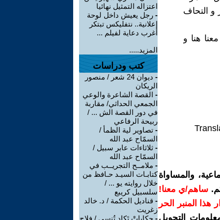
اعتزاله التمثيل نهائيا
 و التحاف
-
رجل يعيش داخل لوحة
إعلانية.. نتفليكس تبتكر
أغرب دعاية لفيلم ...
عنا هنا و
المزيد.....
كتب ودراسات
-
ديوان 24 شعر / منصور
الريكان
-
القصة الشاعرة والوعي
الجمعي الحداثي/ مقاربة
في دور القصة الش ... /
ربيحة الرفاعي
Transl
-
تصاوير لية الظمأ /
السمّاح عبد الله
-
ثلاثاءات عابر سبيل /
السمّاح عبد الله
-
ملامــح التجريــب في
اعية، والمساواة
كتابـات السيـد حـافظ من
خلال روايته يو ... /
م.
ساهم/ي معنا!
سلسبيل كريبع
-
قناديل الحكمة / د. خالد
رار هذا المنبر الحر
زغريت
معلومات التحويل
-
حكاياتْ تَكاد تُنسى / فلاح