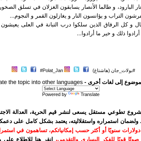
ار البارود، و طالما الأنصار يسابقون الغزلان في تسلق الصخور
رشون التراب و يؤانسون النار و يغازلون القمر و النجوم...
ل و كل الرفاق الذين سلكوا درب التبانة في العلى يعيشون م
أرادوا ذلك و خير ما أرادوا...
#بولات_جان (هاشتاغ)
Polat_Jan#
موضوع إلى لغات أخرى -
ate the topic into other languages
Powered by
Translate
شروع تطوعي مستقل يسعى لنشر قيم الحرية، العدالة الاجتم
. ولضمان استمراره واستقلاليته، يعتمد بشكل كامل على دعمك
دعمكم بمبلغ 10 دولارات سنويًا أو أكثر حسب إمكانياتكم، تساهمون في استم
وتًا قويًا للفكر اليساري والتقدمي
،
انقر هنا للاطلاع على 