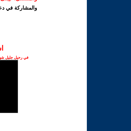
والمشاركة في دع
ا‫
في رحيل جليل شهبا