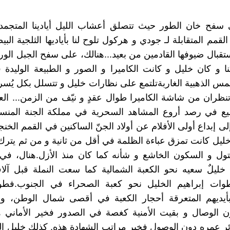
 سفح خان الطور حيث تتصلق أعشاب الليل أيادينا المتجمد
لقمم المتقابلة لـ جودي و هركول تلوح لنا بأياديها الثلجية البي
ستقبال ضيوفها القادمين من بعيد...هنالك، على سفح الجبل الو
ا و كان خليل و كانت الكاميرا و الصور و الطبيعة الوليدة ف
س الذهبية الغاربةتلتمع على نظارات خليل و تتسلل بكل يُسر 
 تنظران من شاشة الكاميرا طوال عقدٍ و نيّف من الزمن... العين
يع في رصد أروع المشاهد السحرية في مملكة الجنة المنسية
لى إبداع أولى الأفلام عن أولاد الجنّ الساكنين في القمم الخن
خليل كانت تمزق عباءة الظلمة في أقل من ثانية و من ثم يترك
بتول و السكون الخاشع و شأنه كما كان منذ الأزل.هنال، ف
 خليلٌ سعيه نحو الكعبة الشمالية كما سعت النملة قبل آل
وات إبراهيم الخليل نحو كعبة الصحراء في الجنوب.فطو
يديهم المتعرقة أحجار الكعبة في أقصى شمال الوطن، و
ن الوصال و بقيت الأمنية كغصة في الصدور فخير الأماني ه
 عمره دون الوصول فخير مراتب الشهادة هذه. كذلك خليل ال