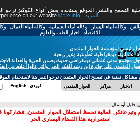
ة التصفح والنشر، الموقع يستخدم بعض أنواع الكوكيز نرجو النق
More info - المزيد
experience on our website
الفن
-
وكالة أنباء اليسار
-
وكالة أنباء العلمانية
-
وكالة أنباء العمال
-
وكا
الاقتصاد
-
اخبار الطب والعلوم
 الرئيسي لمؤسسة الحوار المتمدن
، علمانية، ديمقراطية، تطوعية وغير ربحية
ل مجتمع مدني علماني ديمقراطي حديث يضمن الحرية والعدالة الاجتم
حوار المتمدن على جائزة ابن رشد للفكر الحر والتى نالها أعلام في الفك
م مشاكل تقنية في تصفح الحوار المتمدن نرجو النقر هنا لاستخدام الموقع
كوردي
English
الاخبار
مراكز
الحوار المتمدن
ى خليل أويسال
 وتبرعاتكن المالية تحفظ استقلال الحوار المتمدن، فشاركونا 
استمرارية هذا الفضاء اليساري الحر