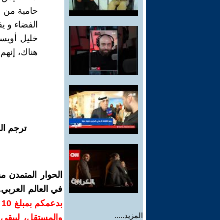
حامية من ن
الفضاء و يف
خليل أويسا
هناك، إنهم 
ترجم ال
الحوار المتمدن م
في العالم العربي
ب
المزيد.....
والمستقل، ليبقى ص