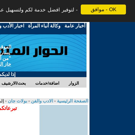
موافق - OK
لتوفير افضل خدمة لكم ولتسهيل عملي
أخبار عامة
-
وكالة أنباء المرأة
-
اخبار الأدب و
الموقع
يسارية
"من أج
حاز ال
إذا لديك
الزوار
اضافة/خدمات
بحث/الارشيف
الصفحة الرئيسية
-
الادب والفن
-
بولات جان
- إل
تبرعاتكم