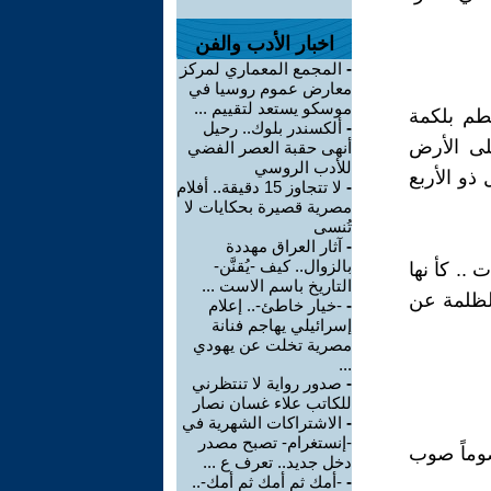
اخبار الأدب والفن
-
المجمع المعماري لمركز
معارض عموم روسيا في
موسكو يستعد لتقييم ...
حطم بلكمة
-
ألكسندر بلوك.. رحيل
لى الأرض
أنهى حقبة العصر الفضي
للأدب الروسي
 ذو الأربع
-
لا تتجاوز 15 دقيقة.. أفلام
مصرية قصيرة بحكايات لا
تُنسى
-
آثار العراق مهددة
بالزوال.. كيف -يُقنَّن-
.. كأ نها
التاريخ باسم الاست ...
الظلمة عن
-
-خيار خاطئ-.. إعلام
إسرائيلي يهاجم فنانة
مصرية تخلت عن يهودي
...
-
صدور رواية لا تنتظرني
للكاتب علاء غسان نصار
-
الاشتراكات الشهرية في
-إنستغرام- تصبح مصدر
ضوماً صوب
دخل جديد.. تعرف ع ...
-
-أمك ثم أمك ثم أمك-..