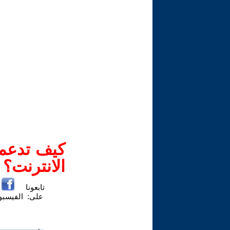
كيف تدعم-
الانترنت؟
تابعونا
على:
الفيسب