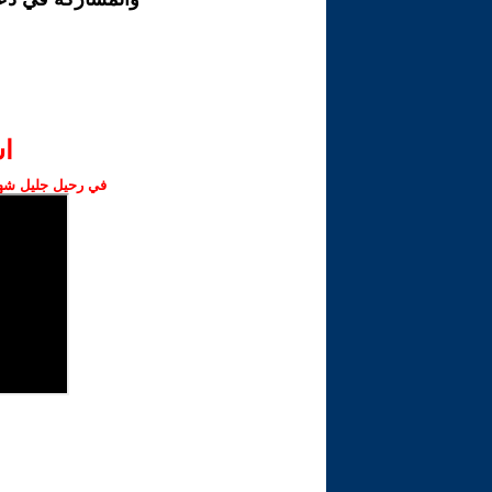
ا‫
في رحيل جليل شهبا