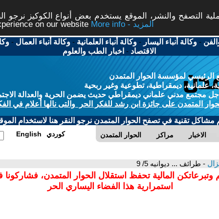
ة التصفح والنشر، الموقع يستخدم بعض أنواع الكوكيز نرجو النق
More info - المزيد
experience on our website
الفن
-
وكالة أنباء اليسار
-
وكالة أنباء العلمانية
-
وكالة أنباء العمال
-
وكا
الاقتصاد
-
اخبار الطب والعلوم
 الرئيسي لمؤسسة الحوار المتمدن
، علمانية، ديمقراطية، تطوعية وغير ربحية
ل مجتمع مدني علماني ديمقراطي حديث يضمن الحرية والعدالة الاجتم
حوار المتمدن على جائزة ابن رشد للفكر الحر والتى نالها أعلام في الفك
م مشاكل تقنية في تصفح الحوار المتمدن نرجو النقر هنا لاستخدام الموقع
كوردي
English
الاخبار
مراكز
الحوار المتمدن
زال
- طرائف ... ديوانيه 5/ 9
 وتبرعاتكن المالية تحفظ استقلال الحوار المتمدن، فشاركونا 
استمرارية هذا الفضاء اليساري الحر