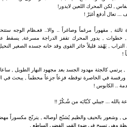
فاس , لكن المحرك اللعين لايدور!
.. تعال أدفع أغبَرْ !
ة ثالثة , مقهوراً مرغماً وصاغراً .. والا.. فعـظام الوجه ستت
, خطوات , يدور المحرك تقفز الدراجة مسرعة, يسقط ع
التراب , يَهْمَد قليلاً خائر القوى وقد خانه جسده الصغير النحيل
 !
 يرتمي كالجثة مهدود الجسد بعد مجهود النهار الطويل , ساعات 
ورفسة في الخاصرة توقظه فزِعاً جزِعاً محطماً , يبحث في 
ة .. الكابوس !
 يالله ... جيبلي كـُبّايَه من شُـكُرْ !!
, وشعور بالحيف والظيم يُشنّج أوصاله , يترنّح مكسوراً مه
يقظة وهي تسبح في ضوء القمر الفضي الساطع .