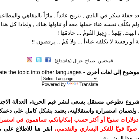
د حفلة سكر في النادي , يترنح عائداً , مارّاً بالمقاهي والمطاعم ..
لم يكلّف نفسه عناء حملها معه أو تناولها هناك , ولماذا كل هذا ا
يت, يَهْمِدُ : زِغِيرْ القُومْ ... خادمْهَا !
 أو رفسة لا تكلفه عناءاً ... ولا هُمْ .. يرفضون !!
#محسن_صياح_غزال (هاشتاغ)
موضوع إلى لغات أخرى -
ate the topic into other languages
Powered by
Translate
شروع تطوعي مستقل يسعى لنشر قيم الحرية، العدالة الاجتم
. ولضمان استمراره واستقلاليته، يعتمد بشكل كامل على دعمك
دعمكم بمبلغ 10 دولارات سنويًا أو أكثر حسب إمكانياتكم، تساهمون في استم
وتًا قويًا للفكر اليساري والتقدمي
،
انقر هنا للاطلاع على 
م هذا المشروع
.