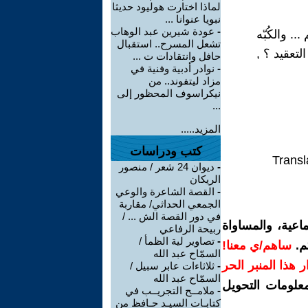
لماذا اختارت هوليود حديثا
نبويا عنوانا ...
-
عودة شيرين عبد الوهاب
. والكُبّه
تشعل المسرح.. استقبال
لتعقيد ؟ ,
حافل وانتقادات ت ...
-
نوادر أدبية وفنية في
مزاد ليتفوند.. من
نيكراسوف المحظور إلى
...
المزيد.....
كتب ودراسات
Transl
-
ديوان 24 شعر / منصور
الريكان
-
القصة الشاعرة والوعي
الجمعي الحداثي/ مقاربة
في دور القصة الش ... /
اعية، والمساواة
ربيحة الرفاعي
-
تصاوير لية الظمأ /
م.
ساهم/ي معنا!
السمّاح عبد الله
رار هذا المنبر الحر
-
ثلاثاءات عابر سبيل /
السمّاح عبد الله
معلومات التحويل
-
ملامــح التجريــب في
كتابـات السيـد حـافظ من