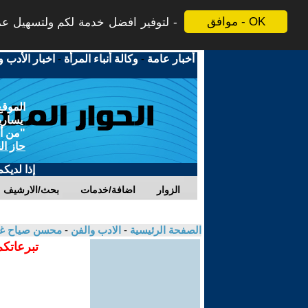
موافق - OK
لتوفير افضل خدمة لكم ولتسهيل عملي
أخبار عامة
-
وكالة أنباء المرأة
-
اخبار الأدب و
الموقع
يسارية
"من أج
حاز ال
إذا لديك
الزوار
اضافة/خدمات
بحث/الارشيف
الصفحة الرئيسية
-
الادب والفن
-
محسن صياح غ
تبرعاتكم