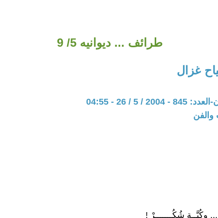
طرائف ... ديوانيه 5/ 9
ح غزال
20 / 5 / 26 - 04:55
 والفن
وكُبَّــة شُكُـــــــرْ !