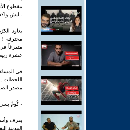
مقطوع الأن
- ليش واكف .
يعاود الكرّ
محترفه ! 
متمرغاً في 
عشرة ربيعاً
في المساء ,
اللحظات , 
مصدر الصدم
- كُومْ بسرعة
بقرف وأسى 
المدينة ال