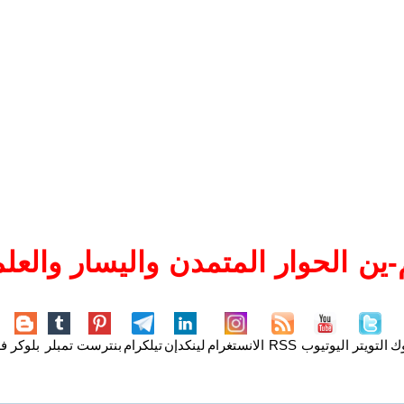
ين الحوار المتمدن واليسار والعلم
وك
التويتر
اليوتيوب
RSS
الانستغرام
لينكدإن
تيلكرام
بنترست
تمبلر
بلوكر
فل