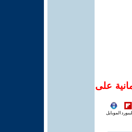
انية على
يبورد
الموبايل