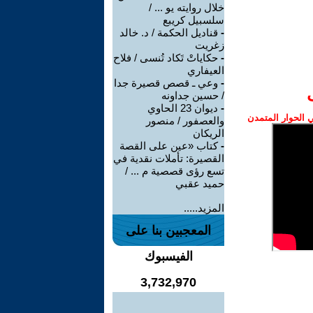
خلال روايته يو ... /
سلسبيل كريبع
-
قناديل الحكمة / د. خالد
زغريت
-
حكاياتْ تَكاد تُنسى / فلاح
العيفاري
-
وعي ـ قصص قصيرة جدا
/ حسين جداونه
-
ديوان 23 الحاوي
الحوار المتمدن
والعصفور / منصور
الريكان
-
كتاب «عين على القصة
القصيرة: تأملات نقدية في
تسع رؤى قصصية م ... /
حميد عقبي
المزيد.....
المعجبين بنا على
الفيسبوك
3,732,970