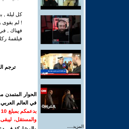
كل ليلة , بع
! لم يقوى و
فهناك , في الب
فيلقمهُ ركلة
ترجم ال
الحوار المتمدن م
في العالم العربي
ب
والمستقل، ليبقى ص
المزيد.....
والمشاركة في دع