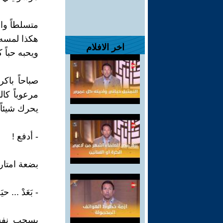
متسلطاً وانا
هكذا لمسه 
اخر الافلام
ويحبه حباً كب
صباحاً باك
مرعوباً كا
يحرك شيئاً
- أدفع !
بضعة امتار 
- بَعَدْ ... حي
يسحب نفساً