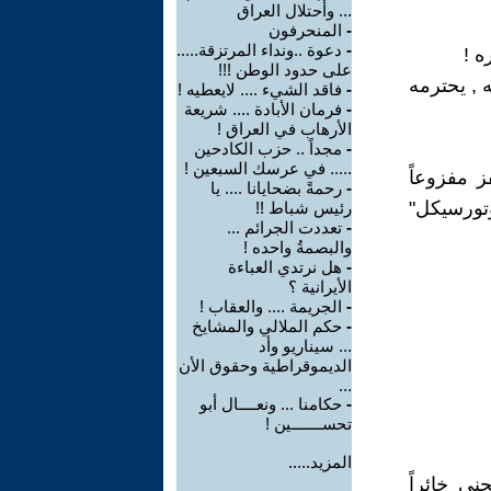
... وأحتلال العراق
-
المنحرفون
-
دعوة ..ونداء المرتزقة.....
ه !
على حدود الوطن !!!
 , يحترمه
-
فاقد الشيء .... لايعطيه !
-
فرمان الأبادة .... شريعة
الأرهاب في العراق !
-
مجداً .. حزب الكادحين
..... في عرسك السبعين !
ز مفزوعاً
-
رحمةً بضحايانا .... يا
وتورسيكل"
رئيس شباط !!
-
تعددت الجرائم ...
والبصمةُ واحده !
-
هل نرتدي العباءة
الأيرانية ؟
-
الجريمة .... والعقاب !
-
حكم الملالي والمشايخ
... سيناريو وأد
الديموقراطية وحقوق الأن
...
-
حكامنا ... ونعــــال أبو
تحســـــــين !
المزيد.....
ني خائراً