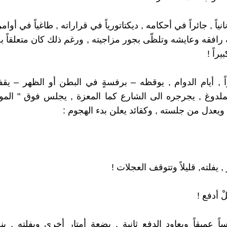
نياً , جائراً في أحكامه , ديكتاتورياً في قراراته , طاغياً في أوامر
رافقه وعايشه وتلظّى بجور مزاجيته , ورغم ذلك كان متعلقاً به
يراً !
راً , أيام الدوام , يوقظه – برفسةٍ في البطن أو الظهر – يقف
لملدوغ , يجرجره الى الشارع كما المعزة , يجلس فوق " الم
 ويعدل من جلسته , وكقائد يعلن بدء الهجوم :
, يفلته, قليلاً وتتوقف العجلات !
َلْ أدفع !
 عميقاً ويعاود الدفع ثانية , بضعة أمتار أخرى ويفلته , ينح