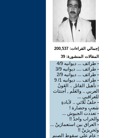
إجمالي القراءات: 200,537
المقالات المنشورة: 39
-
طرائف ... ديوانيه 4/9
-
طرائف .... ديوانيه 3/9
-
طرائف ... ديوانيه 2/9
-
طرائف .... ديوانيه 1/ 9
-
تأهيل القاتل .. العَونُ
العربي .. والعَلَم , أجتثاث
للعراقيي ...
-
حلفٌ ثُلاثي .. لأبادةِ
شعبٍ وحضارة !
-
تعددت الجيوش ...
والخراب واحدُ !!
-
العراق بين استعمارَينْ ...
وتَحرِيرَينْ !!
-
عام على سقوط الصنم