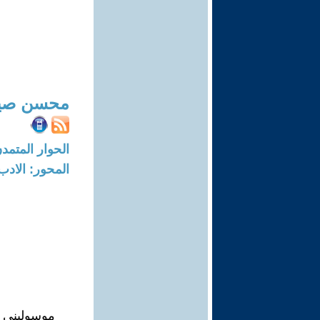
محسن صيا
الحوار المتمدن-العدد: 845 - 04
المحور: الادب
موسوليني ... 