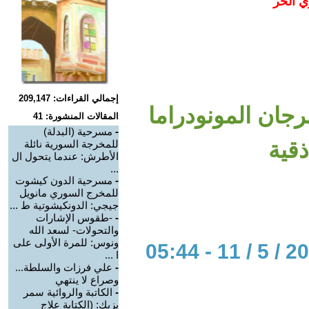
ي الحر
إجمالي القراءات: 209,147
جان المونودراما
المقالات المنشورة: 41
-
مسرحية (البدلة)
قية
للمخرجة السورية نائلة
الأطرش: عندما يتحول ال
...
-
مسرحية الدون كيشوت
للمخرج السوري مانويل
جيجي: الدونكيشوتية ط ...
-
-طقوس الإشارات
والتحولات- لسعد الله
ونوس: للمرة الأولى على
ا ...
-
علي فرزات والسلطة...
وصراع لا ينتهي
-
الكاتبة والروائية سمر
يزبك: (الكتابة علاج