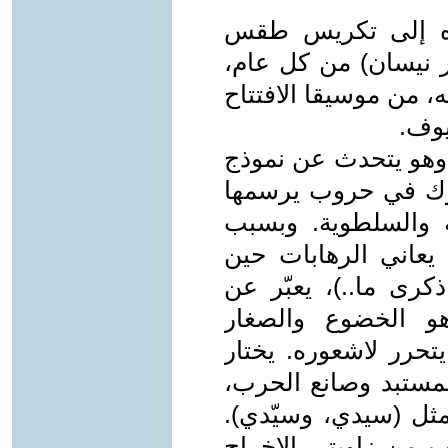
داه إلى تكريس طقس
نيسان) من كل عام،
، من موسيقا الافتتاح
وف.
 وهو يتحدث عن نموذج
رك في حروب يرسمها
 والسلطوية. وبسبب
يعاني الرهابات حين
كرى ما..)، يعبّر عن
هو الخضوع والصغار
تحرر لاشعوره. يختار
ستبد وصانع الحرب،
مثل (سيدي، وسيّدي).
من زاويتي الإخراج