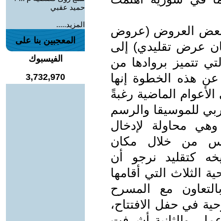
حميد عقبي
المزيد.....
ج بعض العروض (عروض
المعجبين بنا على
ن عرض تقليدي) إلى
الفيسبوك
ذقية (5 مقاهٍ)، التي تتميز بروادها من
ن هذه الخطوة إنها
3,732,970
لأعوام الماضية رغبةً
ربي للموسيقا والرسم
وهي محاولة لإدخال
س من خلال مكان
ه كتقليد نرجو أن
ة الثلاث التي أقامها
التعاون مع المسرح
 في حفل الافتتاح،
مار، والثانية أشرفت