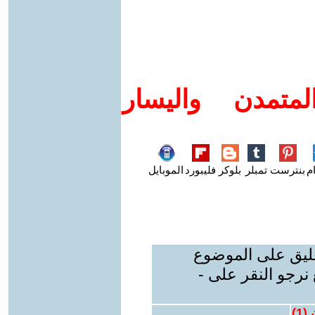
متمدن واليسار
م
بنترست
تمبلر
بلوكر
فليبورد
الموبايل
عليق على الموضوع
نرجو النقر على -
 (
1
)