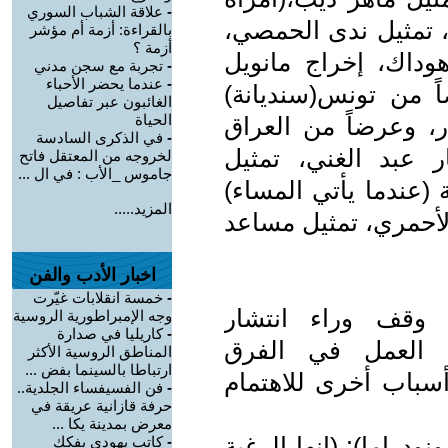
-
علاقة الشباب السوري
، تمثيل ندى الحمصي،
بالقراءة: أزمة أم مؤشر
أزمة ؟
وداك، إخراج مانويل
-
تجربة مع سجن مدني
-
عندما يحضر الأحباء
 من تونس(سنديانة)
الغائبون عبر تفاصيل
الحياة
ر، وعرضاً من العراق
-
في الذكرى السادسة
 عبد الغني، تمثيل
لخروجه من المعتقل فاتح
جاموس _الأب : في ال ...
(عندما يأتي المساء)
المزيد.....
الأحمري، تمثيل مساعد
اخبار الأدب والفن
-
خمسة انقلابات غيّرت
وقف وراء انتشار
وجه الإمبراطورية الروسية
-
كاريليا في صدارة
ة العمل في الفرق
المناطق الروسية الأكثر
ارتباطا بالسينما بفض ...
سباب أخرى للاهتمام
-
فن الفسيفساء الجلدية..
حرفة قازانية عريقة في
معرض بمدينة يكا ...
دراما): (إنها الرغبة
-
كاتب يهودي يفكك