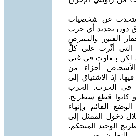
يتحدث عن شخصيات
ق دون تحديد أي حرب
ار القبور والممرض
التي أثّرت على كلٍّ
 لكن بتفاوت في غنى
لأشخاص أجزاء من
يها، إذ الاشتياق إلى
هنّ في الحرب. الحرب
 كانوا قطع شطرنج.
لوضع القائم وإنهاء
ال دخول الممثل إلى
نج الوحيد المتحكم،
س للتعاون معه.