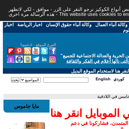
 أنواع الكوكيز نرجو النقر على الزر - موافق - لكي لاتظهر
This website uses cookies to ensure you ge
وكالة أنباء العمال
-
وكالة أنباء حقوق الإنسان
-
اخبار الرياضة
-
اخبار
لوم
التبرع للموقع - ادعمونا
حرية والعدالة الاجتماعية للجميع
"
تى نالها أعلام في الفكر والثقافة
قر هنا لاستخدام الموقع البديل
كوردي
English
خامس في اللاذقية
مايا جاموس
لموبايل انقر هنا
 المتمدن، فشاركونا في دعم