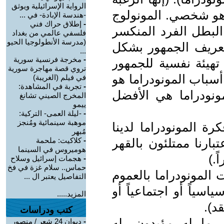
الرواية الإسرائيلية ويوثق
هو شخصي. المونولوج
-هندسة الإبادة- في ...
-
إطلاق حراك فني
بطل الفرد المنكسر
فلسفي عالمي من بغداد
(مدرسة الأنطولوجيا الحيو
لتعريف الجمهور بشكل
...
-
مخرجة فرنسية سورية
تهيئة نفسية للجمهور
تروي قصة مهاجرة سورية
أسباب المونودراما هو
في فيلم (الغريبة)
-
تجربة في المشاهدة:
نودراما هي الأفضل
المخرج الصيني تشانغ
ييمو
-
-ليلة العمى- التركية:
موهبة سينمائية ومُنجز
ة المونودراما لدينا
مُبهر
بارنا ممتلئون بالقهر
-
كلاكيت: ملحمة
هوميروس في السينما
ً.)
-
هجمات إسرائيل وسلاح
حماس.. سلام غزة في فخ
المونودراما بالعموم
التفاصيل يعتبر ال ...
ياً أو اجتماعياً أو
المزيد.....
د).
كتب ودراسات
ر ما له مؤيدون، له
-
ديوان 24 شعر / منصور