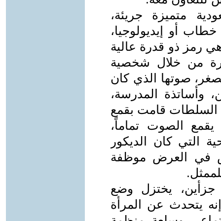
دية متميزة جريئة،
خطاب أو إيديولوجيا،
 رمز ذو قدرة عالية
كرة من خلال شخصية
صغر، صوتها الذي كان
، وأساتذة المدرسة،
ه السلطات قامت بقمع
قمع الصوت تماماً،
ة التي كان الديكور
اض في العرض موظفة
لممثل.
 جزأين، يختزل وضع
إنه يتحدث عن المرأة
تماعي وسلعة منظمة