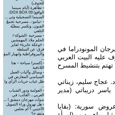
للخوف)
-
تظاهرة (أيام سينما
الواقع) DOX BOX 09:
السينما التسجيلية وثي ...
-
-تيامو-.. مسرحية تجمعُ
الفنون، وتكسر نمطيّة
التلقي
-
مسرحية -الشوكة-/
الحلم ملاذ المهمشين
-
«وعكة عابرة» لفايز
رجان المونودراما في
قزق: عن السلطة
والبيروقراطية وانهيار المؤ
ف عليه البيت العربي
...
-
إكسترا سياحة – هنا
 تهتم بتنشيط المسرح
اللاذقية
-
وسائل وآليات العمل
السياسي المعارض في
. عجاج سليم، زيناتي
ظل غياب حريات الرأي وا
...
اسر دريباتي (مدير
-
العولمة ودور الشباب
العربي... الغائب: في
ندوات مهرجان دمشق ا ...
-
هل نهرول وراء التمويل
عروض سورية: (بقايا
الأجنبي ؟ أم نجلس
مثيل ماهر ديب،(امرأة
ونتفرج؟