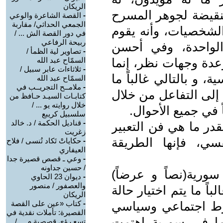
الريكان
لنقيضة لجوهر المسرح
-
القصة الشاعرة والوعي
الجمعي الحداثي/ مقاربة
الشخصيات، وأنه يقوم
في دور القصة الش ... /
ربيحة الرفاعي
الواحدة، وفي أحسن
-
تصاوير لية الظمأ /
دة وجهات نظر، إنما
السمّاح عبد الله
-
ثلاثاءات عابر سبيل /
 و بالتالي غالباً ما
السمّاح عبد الله
-
ملامــح التجريــب في
إلى التفاعل من خلال
كتابـات السيـد حـافظ من
خلال روايته يو ... /
ً في جميع الأحوال.
سلسبيل كريبع
-
قناديل الحكمة / د. خالد
قدر ما هي فن التعبير
زغريت
ي، فإنها الطريقة
-
حكاياتْ تَكاد تُنسى / فلاح
العيفاري
-
وعي ـ قصص قصيرة جدا
/ حسين جداونه
ورية(نصاً و عرضاً)
-
ديوان 23 الحاوي
والعصفور / منصور
باً ما يتم اختيار حالة
الريكان
رط اجتماعي وسياسي
-
كتاب «عين على القصة
القصيرة: تأملات نقدية في
ما في سورية اهتمت
تسع رؤى قصصية م ... /