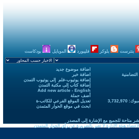
بنترست
بلوكر
فليبورد
الموبايل
بودكاست
اضافة موضوع جديد
التضامنية
اضافة خبر
إضافة يوتيوب-فلم إلى يوتيوب التمدن
إضافة كتاب إلى مكتبة التمدن
Add new article - English
أضف حملة
3,732,97
تعديل الموقع الفرعي للكاتب-ة
ابحث في موقع الحوار المتمدن
شر متاحة للجميع مع الإشارة إلى المصدر
ضاء هيئة الادارة لا تعبر بالضرورة عن رأي الحوار المتمدن