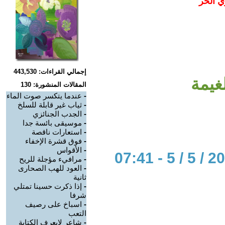
ي الحر
إجمالي القراءات: 443,530
غيمة
المقالات المنشورة: 130
-
عندما يتكسر صوت الماء
-
ثياب غير قابلة للسلخ
-
الجدب الجنائزي
-
موسيقى بائسة جدا
-
استعارات ناقصة
-
فوق قشرة الإخفاء
-
الأقواس
-
مرافيء مؤجلة للريح
-
العود للهب الصحارى
ثانية
-
إذا ذكرت حسينا تمتلي
شرفا
-
اسباخ على رصيف
التعب
-
شاعر لايعرف الكتابة