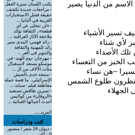
الاسم من الدنيا يصير
يكتب اللسان سيرة العقل
-
مراجعات جديدة تكشف
حقيقة فشل الاستخبارات
الغربية في ألبانيا ...
-
«لن نتخلى عن أي
يف تسير الأشياء
قطعة».. الثقافة تؤكد
ملاحقة الآثار العراقية ...
ز لأي شتاء
-
رائد فهمي: المدى منبر
رائد للمهنية والثقافة
تلك الأصداء
والتنوير في العر ...
-
مهرجان -يوم الهند- في
ب الخبز من التعساء
موسكو يستعد لاستقبال
مئات الآلاف من ال ...
كسيرا –هن نساء
-
منتجه خدم بالجيش
ينتظرون طلوع الشمس
الإسرائيلي.. ما قصة حملة
مقاطعة فيلم -سبايد ...
 الجهلاء
-
نسرين طافش تستعيد
«الروقان» من كواليس
أحدث أعمالها الغنائية ...
المزيد.....
كتب ودراسات
-
ديوان 24 شعر / منصور
الريكان