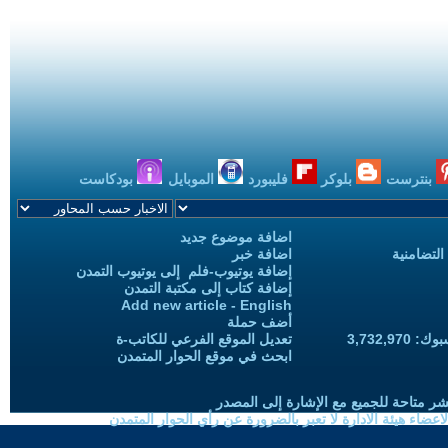
بنترست
بلوكر
فليبورد
الموبايل
بودكاست
اضافة موضوع جديد
التضامنية
اضافة خبر
إضافة يوتيوب-فلم إلى يوتيوب التمدن
إضافة كتاب إلى مكتبة التمدن
Add new article - English
أضف حملة
3,732,97
تعديل الموقع الفرعي للكاتب-ة
ابحث في موقع الحوار المتمدن
شر متاحة للجميع مع الإشارة إلى المصدر
ضاء هيئة الادارة لا تعبر بالضرورة عن رأي الحوار المتمدن