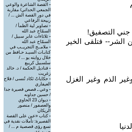
-
القصة الشاعرة والوعي
الجمعي الحداثي/ مقاربة
في دور القصة الش ... /
ربيحة الرفاعي
-
تصاوير لية الظمأ /
جني التصفيق!
السمّاح عبد الله
-
ثلاثاءات عابر سبيل /
ن الشر-- فتلقى الخير
السمّاح عبد الله
-
ملامــح التجريــب في
كتابـات السيـد حـافظ من
خلال روايته يو ... /
سلسبيل كريبع
-
قناديل الحكمة / د. خالد
زغريت
ير الذم وغير الغزل
-
حكاياتْ تَكاد تُنسى / فلاح
العيفاري
-
وعي ـ قصص قصيرة جدا
/ حسين جداونه
-
ديوان 23 الحاوي
والعصفور / منصور
الريكان
-
كتاب «عين على القصة
القصيرة: تأملات نقدية في
دنيا
تسع رؤى قصصية م ... /
حميد عقبي