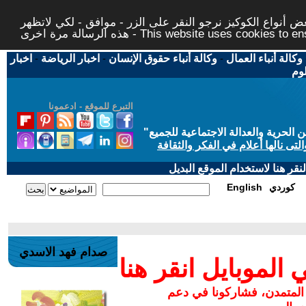
 أنواع الكوكيز نرجو النقر على الزر - موافق - لكي لاتظهر
This website uses cookies to ensure you ge
وكالة أنباء العمال
-
وكالة أنباء حقوق الإنسان
-
اخبار الرياضة
-
اخبار
لوم
التبرع للموقع - ادعمونا
حرية والعدالة الاجتماعية للجميع
"
تى نالها أعلام في الفكر والثقافة
قر هنا لاستخدام الموقع البديل
كوردي
English
صدام فهد الاسدي
لموبايل انقر هنا
 المتمدن، فشاركونا في دعم