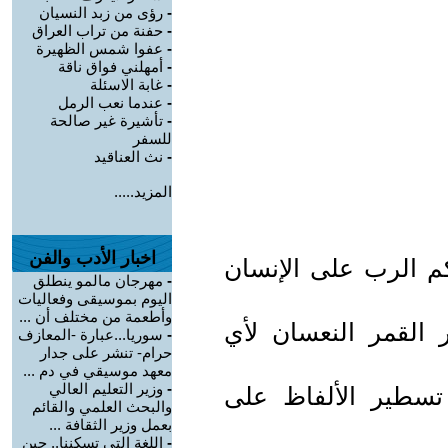
-
رؤى من زبد النسيان
-
حفنة من تراب العراق
-
عفوا شمس الظهيرة
-
أمهلني فواق ناقة
-
غابة الاسئلة
-
عندما نعب الرمل
-
تأشيرة غير صالحة
للسفر
-
نث العناقيد
المزيد.....
اخبار الأدب والفن
م الرب على الإنسان
-
مهرجان مالمو ينطلق
اليوم بموسيقى وفعاليات
وأطعمة من مختلف أن ...
ر القمر النعسان لأي
-
سوريا...عبارة -المعازف
حرام- تنشر على جدار
معهد موسيقي في دم ...
-
وزير التعليم العالي
سطير الألفاظ على
والبحث العلمي والقائم
بعمل وزير الثقافة ...
-
اللغة التي تسكننا.. حين