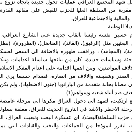
ل شهد المجتمع العراقي عمليات تحول جديدة باتجاه نزوع ن
مقربة من السلطة العليا للحزب للقبض على مقاليد القدرة 
المالية والاجتماعية للعراق.
يلا للوطنية
حسين نفسه رئيسا بالقاب جديدة على الشارع العراقي، لك
البعثيين مثل (الرفيق)، (القائد)، (المناضل)، (الظرورة)، (بطل
ة)، (المجاهد) ، ورافقت ظهوره بالاضافة الى السعي لعسكر
جئة وسياسات جديدة، كان من نتائجها سلسلة اعدامات وتن
لاف المواطنين، ومن اهمها اقدامه على اعدام المفكر الاسلامي
 الصدر وشقيقته والالاف من انصاره، فصدام حسبما يرى ال
 مصابا بحالة متقدمة من البارانويا (جنون الاضطهاد)، ولم يكن
ف ضد أبناء شعبه وسواهم(1).
 ارتكبت، لتمهد الى دخول العراق مكرها الى مرحلة غامضة، 
رحلة الاخطر والاشد في التاريخ الحديث للعراق، مغلفة بس
 حزب السلطة(البعث)، اي عسكرة البعث وتبعيث العراق، ال
ليفرز انموذجا من الجماعات والنخب والقيادات التي يميزه