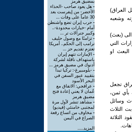
بمضيق هرمز
-
هل يعود صاحب -الحذاء
ل العراق)
الأخضر- من إيفرست بعد
30 عاماً على وفات ...
ته وشعبه
-
حرب إيران تضع واشنطن
أمام -خيارات محدودة-..
وكبير جنرالات تر ...
لى (بعث)
-
تزامنًا مع وصول حليف
ارات التي
ترامب إلى الحكم.. أمريكا
تعتزم تقديم حز ...
البعث او
-
الإمارات تتهم إيران
باستهداف ناقلة لشركة
أدنوك في مضيق هرمز ...
-
-بلومبيرغ-: تركيا تبدأ
بتقييد عبور السفن في
البحر الأسود
راق تجعل
-
عراقجي: الاتفاق مع
عُمان لا يعني إعادة فتح
بأي ثمن،
مضيق هرمز
لاث وسائل
-
مشاهد تنشر لأول مرة
لمجتبى خامنئي (فيديو)
بت الثلاث
-
مخاوف من اتساع رقعة
د الثلاثة
الصراع في اليمن
هات.
المزيد.....