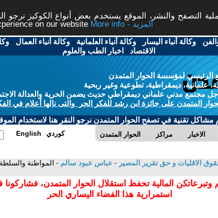
ة التصفح والنشر، الموقع يستخدم بعض أنواع الكوكيز نرجو النق
More info - المزيد
experience on our website
الفن
-
وكالة أنباء اليسار
-
وكالة أنباء العلمانية
-
وكالة أنباء العمال
-
وكا
الاقتصاد
-
اخبار الطب والعلوم
 الرئيسي لمؤسسة الحوار المتمدن
، علمانية، ديمقراطية، تطوعية وغير ربحية
ل مجتمع مدني علماني ديمقراطي حديث يضمن الحرية والعدالة الاجتم
حوار المتمدن على جائزة ابن رشد للفكر الحر والتى نالها أعلام في الفك
م مشاكل تقنية في تصفح الحوار المتمدن نرجو النقر هنا لاستخدام الموقع
كوردي
English
الاخبار
مراكز
الحوار المتمدن
حقوق الاقليات و حق تقرير المصير
-
عباس عبود سالم
- المواطنة والسلطة 
 وتبرعاتكن المالية تحفظ استقلال الحوار المتمدن، فشاركونا 
استمرارية هذا الفضاء اليساري الحر