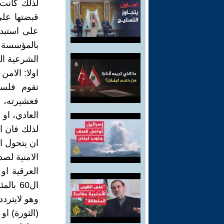
لذلك كانت
قبضتها على
على استبدا
بالمؤسسة ا
الشرعية الخ
اولا: الامن
تقوم فلسف
فعشيرته، 
العادي، او 
لذلك فان ا
ان يتحول ا
الامنية لصد
العرقية او
وهو لايترد
(الثورة) او