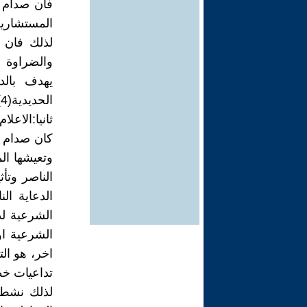
فأن صدام 
المستشارين
لذلك فان 
والضراوة ض
يهدف بالد
الحديدية(4).
ثانيا:الاعلام
كان صدام ي
وتعيشها ال
الناصر وتأ
الدعاية ا
الشرعية لد
الشرعية ا
اخر، هو ال
تداعيات خط
لذلك نشط 