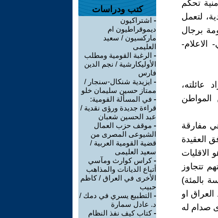
نية تحكم
كتب ودراسات
ية، لتعمل
-
اشتراكيون
ديموقراطيون ام
ومة برجال
ماركسيون / سعيد
 الاعلام-
العليمى
-
الرغبة القومية ومطلب
الأوليكارشية / نجم الدين
فارس
-
ايزيدية شنكال-سنجار /
 عائلته،
ممتاز حسين سليمان خلو
 المواطن
-
في المسألة القومية:
قراءة جديدة ورؤى نقدية /
عبد الحسين شعبان
هي مفارقة
-
موقف حزب العمال
الشيوعى المصرى من
ق العقيدة
قضية القومية العربية /
سعيد العليمى
 الاقليات
-
كراس كوارث ومآسي
هم تتجاوز
أتباع الديانات والمذاهب
الأخرى في العراق / كاظم
( خمسة بالمئة)
حبيب
العراق او
-
التطبيع يسري في دمك /
د. عادل سمارة
ى صدام له
-
كتاب كيف نفذ النظام