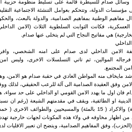
 وسائل صدام للسيطرة قائمة على تسليط منظومة حزبية ام
 مؤسسات الدولة، وتتحكم بعوامل التنشئة الاجتماعية التقليد
ل مفاهيم الوطنية بمفاهيم الصدامية، والدولة بالبعث، والحك
لعسكرية، فكانت الثوابت السلطوية الثلاث (الامن الداخلي-
ارجية) هي مفاتيح النجاح التي لم يتخلى عنها صدام.
 الداخلي
ة الامن الداخلي لدى صدام على امنه الشخصي، وافراد
فرجاله الموالين، ثم تاتي التسلسلات الاخرى، وليس امن
امن المجتمع.
شد مايخاف منه المواطن العادي في حقبة صدام هو الامن، و
لامن وفق العقيدة الصدامية الى آلة للرعب الحقيقي، لذلك ووف
ام فان اول ما يهدد الامن القومي او الداخلي على حد سواء، هو
 الدينية او الطائفية، ويقف في مقدمتهم الشيعة (رغم ان نسبت
ال60 بالمئة) والاكراد ( 15 بالمئة) والمسيحيين والطوائف الاخرى 
د من اظهار مخاوفه في ولاء هذه المكونات لجهات خارجية تهدد 
 (الحزب)، وفق المفاهيم الصدامية، ويتضح ان تعبير الاقليات لد