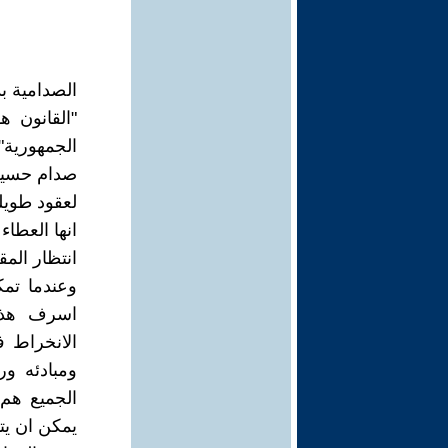
الصدامية بد
"القانون 
الجمهورية"
صدام حسين ٩٠
لعقود طويل
انها العطا
انتظار الم
اسرف هذا
الانخراط ف
ومبادئه ور
الجميع هم
يمكن ان يت