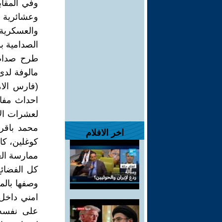
وفي المقاب
وعشائرية 
والعسكرية و
الصدامية بد
طرح صدام 
مالوفة لدى 
(فارس الام
احداث مفا
لعشرات الا
محمد باقر
اخر الافلام
كوغلين، كان
ممارسة العن
كل الفضائع
وصفها بالم
امني داخل
على نفسه، 