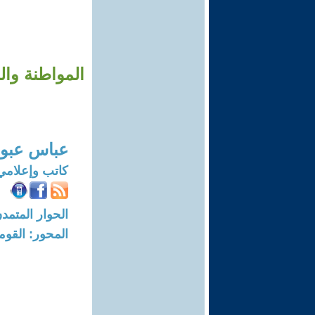
المواطنة وال
عباس عبود
كاتب وإعلامي
الحوار المتمدن-العدد: 2560 - 09
المحور: القوم