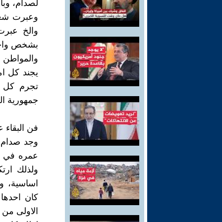
لصدام، وبال
وعبرت شعار
والخ عبرت
بشخص واح
والمواطن ح
يجند كل امك
تجرم كل م
جمهورية الخ
فن البقاء 
وجد صدام 
عمره في ا
ولذلك ارتك
اساسية، وه
كان احدها 
الاولى من 