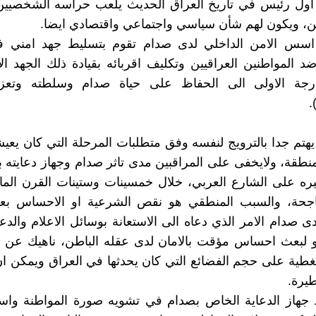
اول رئيس في تاريخ العراق الحديث يلعب حراسه الشخصيين 
، ويكون لهم شأن سياسي واجتماعي واقتصادي ايضا.
اسس الامن الداخلي لدى صدام تقوم بتسليط جهد امني فا
د المواطنين العراقيين وتكليف اقربائه بقيادة ذلك الجهد ال
رجة الاولى الى الحفاظ على حياة صدام وسلطته وتعز
هتم جدا بالترويج لنفسه وفق متطلبات المرحلة التي كان يعيش
منطقة، ولايخفى على المراقبين مدى تاثر صدام وجهاز دعايته ب
ثيره على الشارع العربي، خلال خمسينات وستينات القرن ال
لناجحة، والسبب المنطقي هو نقص الشرعية او الاحساس بعد
ى صدام الامر الذي دعاه الى الاستعانة بوسائل الاعلام والدعا
و لبعث احساس مؤقت بالامان لدى عقله الباطن، ناهيك عن
تغطية على حجم الفضائع التي كان يحدثها في العراق ويمكن ان
يرة.
جهاز الدعاية الخاص بصدام في تشويه صورة المواطنة وا