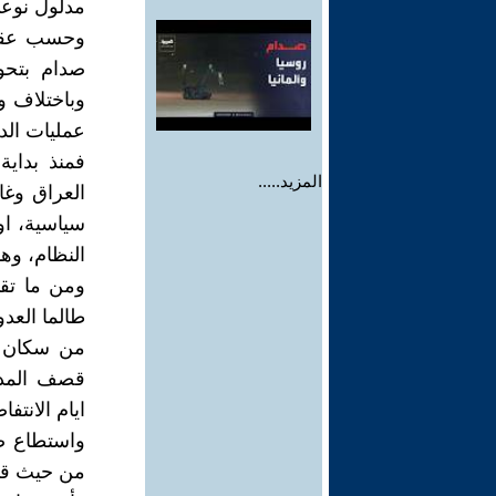
مدلول نوع
وحسب عقيدت
صدام بتحو
وباختلاف و
عمليات الد
فمنذ بداي
المزيد.....
العراق وغا
سياسية، او 
النظام، وهذ
ومن ما تق
من سكان ا
قصف المدني
ايام الانتف
واستطاع ص
من حيث قياد