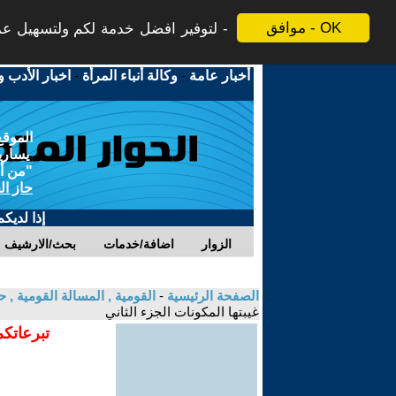
موافق - OK
لتوفير افضل خدمة لكم ولتسهيل عملي
أخبار عامة
-
وكالة أنباء المرأة
-
اخبار الأدب و
الموقع
يسارية
"من أج
حاز ال
إذا لديك
الزوار
اضافة/خدمات
بحث/الارشيف
الصفحة الرئيسية
-
القومية , المسالة القومية , 
غيبتها المكونات الجزء الثاني
تبرعاتكم