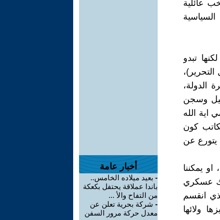
خب عائلية
السياسية
نها تبدو
 التحرير)،
ة الدولة،
كيل وسجن
 اية الله
كاتب كون
 يتورع عن
أخبار عامة
او يمكننا
-
بعيد ميلاده الخامس..
لوك عسكري
باندا عملاقة يحتفل بكعكة
ذي انقسم
من التفاح والأ ...
-
شركة بحرية تعلن عن
ا ولائها
معدل حركة مرور السفن