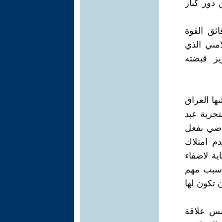
دور كبار
ئق القوة
امني الذي
يز قبضته
ها العراق
تجربة عبد
ماضي بفعل
م امتلاك
ية لاضفاء
 سبب مهم
 تكون لها
سس علاقة