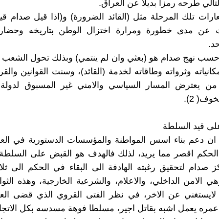
تالي طرحه رمزا بديلا عن العراق.
ات تلك المرحلة مثل (القائد الضرورة) و(اذا قيل صدام قي
 عن مدى خطورة ومرارة اختزال الوطن بتاريخه وحضار
د.
سب نهج صدام هو (بعثي وان لم ينتمي) وبذلك تحول الشعب ا
انياته وثرواته وطاقاته لخدمة (القائد)، وسنت القوانين والقر
ن يعترض المسار السياسي والامني غير المسبوق لدولة 
وف( 2).
على قيد السلطة
ان دعم بناء اسس المواطنة والمؤسسات الدستورية في الع
لحكم اقصر مما يريد، لذلك فالهدف هو القبض على السلطة 
ز صدام لتحقيق رغبته الهادفة الى البقاء في الحكم الى ث
ي الامن الداخلي، والاعلام، والشرعية الخارجية، وهذه الثوا
لايستغني عن الاخر، في نظر الفتى القروي الذي قضى العقو
عمره يعمل اشبه بقاتل اجير، مسلطا فوهة مسدسه بكل الاتجا