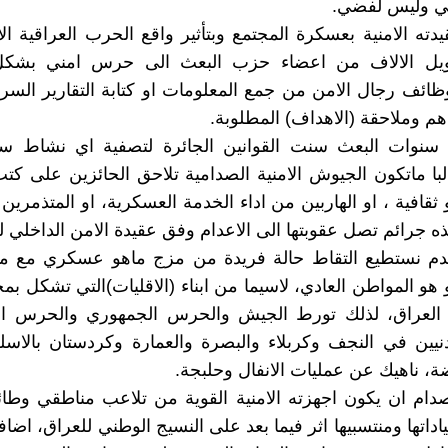
ي وليس لفضي.
ه الامنية بعسكرة المجتمع وبتأثير واقع الحرب العراقية الاي
يل الالاف من اعضاء حزب البعث الى حرس امني بشكل 
ظائف رجال الامن من جمع المعلومات او كتابة التقارير السرية
هم وملاحقة (الاهداف) المطلوبة.
ة سنوات البعث سنت القوانين الجائرة لتصفية اي نشاط 
لبا ماتكون الجيوش الامنية الصدامية تلاحق الحائزين على كتب 
ثقافية ، او الهاربين من اداء الخدمة العسكرية، او المتذمرين
ه جرائم تصل عقوبتها الى الاعدام وفق عقيدة الامن الداخلي لصد
دم نستطيع التقاط حالة فريدة من مزج ماهو عسكري مع ما
لعراق، لذلك تورط الجيش والحرس الجمهوري والحرس ا
ين في النجف وكربلاء والبصرة والعمارة وكردستان بالاسلح
اضة، ناهيك عن عمليات الانفال وحلبجة.
دام ان يكون اجهزته الامنية القوية من تلاعب مناطقي وطا
اتها ومنتسبيها اثر فيما بعد على النسيج الوطني للعراق، اضاف