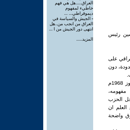
العراق.....هل هي فهم
خاطيء لمفهوم
ديموقراطي... ...
-
الجيش والسياسة في
العراق من انجب من..هل
انتهى دور الجيش من ا ...
سين رئيس
المزيد.....
راقي على
دودة، دون
.
وعندما تمكن حزب البعث من الوصول الى السلطة عبر انقلاب 17 تموز 1968م
مفهومه،
جل الحزب
 العلم ان
وق واضحة