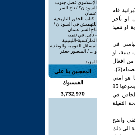
الإسلاموي فصل جنوب
السودان؟ / تاج السر
رانية قام
عثمان
او بآخر
-
كتاب الجذور التاريخية
للتهميش في السودان /
 او تنفيذ
تاج السر عثمان
-
تأثيل في تنمية
الماركسية-اللينينية
سياسي في
لمسائل القومية والوطنية
و ... / المنصور جعفر
دينية، او
 من افعال
المزيد.....
ام(3).
المعجبين بنا على
 هو امني
الفيسبوك
طالما العدو هو المواطن العادي، لاسيما من ابناء (الاقليات)التي تشكل بمجموعها 85
3,732,970
لخاص في
ة الثقيلة
ئفي واضح
ة الى ذلك