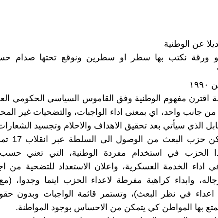
يلا عن الوطنية
هو ورقة نكتب بها سطر او سطرين ونوقع تحتها صدام ح
١٩
ة اقترن مفهوم الوطنية وفق القاموس السياسي الحكومي الع
ء من جانب واحد، اي بمعنى اداء الواجبات، والتضحيات غير المح
قابل الذي سيأتي بعد تحقيق الاهداف والاحلام وتجسيد الشعارات
 الحزب في استخدام مفردة الوطنية، التي تعني حسب 
ي اداء الخدمة العسكرية، واعلان الاستعداد للتضحية من ا
جاله، وابداء كراهية مفرطة لاعداء الحزب اينما وجدوا، (مع
 اعداء في نظر البعث)، وتستمر قائمة الواجبات وبدون حق
متع بها المواطن كي يتمكن من الاحساس بوجود المواطنة.