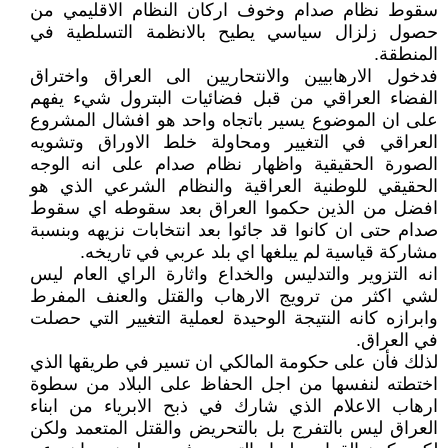
سقوط نظام صدام وخوف اركان النظام الاقليمي من
حصول زلزال سياسي يطيح بالانظمة التسلطية في
المنطقة.
فدخول الارهابيين والانتحاريين الى العراق واختراق
الفضاء العراقي من قبل فضائيات البترول شيء يفهم
على ان الموضوع يسير باتجاه واحد هو افشال المشروع
العراقي في التغيير ومحاولة خلط الاوراق وتشويه
الصورة الحقيقية واظهار نظام صدام على انه الوجه
الحقيقي للوطنية العراقية والنظام الشرعي الذي هو
افضل من الذين حكموا العراق بعد سقوطه اي سقوط
صدام حتى ان كانوا قد جائوا بعد انتخابات نزيهه وبنسبة
مشاركة قياسية لم يبلغها اي بلد عربي في تاريخه.
انه التزوير والتدليس والخداع واثارة الراي العام ليس
لشي اكثر من ترويج الارهاب والقتل والعنف المفرط
وابرازه كانه النتيجة الوحيدة لعملية التغيير التي حصلت
في العراق.
لذلك فأن على حكومة المالكي ان تسير في طريقها الذي
اختطته لنفسها من اجل الحفاظ على البلاد من سطوة
ارهاب الاعلام الذي شارك في ذبح الابرياء من ابناء
العراق ليس بالتفرج بل بالتحريض والقتل المتعمد ولكن