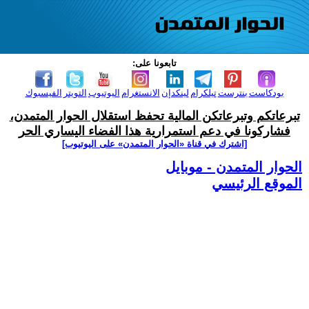
تابعونا على:
بودكاست
بنترست
تيلكرام
لينكدإن
الانستغرام
اليوتيوب
التويتر
الفيسبوك
تبرعاتكم وتبرعاتكن المالية تحفظ استقلال الحوار المتمدن،
فشاركونا في دعم استمرارية هذا الفضاء اليساري الحر
[اشترك في قناة ‫«الحوار المتمدن» على اليوتيوب]
الحوار المتمدن - موبايل
الموقع الرئيسي