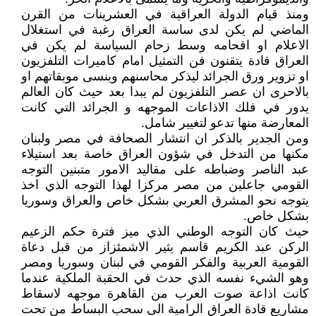
ومنذ قيام الدولة العراقية في العشرينات من القرن
الماضي لم يكن لدى ساسة العراق رغبة في استغلال
الاعلام او اقحامه وسط زحام السياسة لم يكن في
العراق قادة يتقنون فن التمثيل امام كاميرات التلفزيون
او تزوير ورق الجرائد ليذكر محاسنهم وينسى موبقاتهم او
بالاحرى ان عصر التلفزيون لم يبدا بعد حيث كان العالم
يدور في فلك الاذاعات الموجهه و الجرائد التي كانت
المعارضة منها تدعو لتغيير شامل.
ومن الجدير بالذكر ان انتشار الصحافة في مصر ولبنان
مكنها من التدخل في شؤون العراق خاصة بعد استيلاء
عبد الناصر وضباطه على مقاليد الامور متبنين التوجه
القومي جاعلين من مصر مركزا لهذا التوجه الذي اخذ
يتوجه نحو المشرق العربي بشكل خاص والعراق وسوريا
بشكل خاص.
حيث كان التوجه الوطني الذي ميز فترة حكم الزعيم
الركن عبد الكريم قاسم يثير الاشمئزاز من قبل دعاة
القومية العربية والفكر القومي في لبنان وسوريا ومصر
وهو الشيء نفسه الذي حدث في الحقبة الملكية عندما
كانت اذاعة صوت العرب من القاهرة موجهه لاسقاط
مشاريع قادة العراق الرامية الى سحب البساط من تحت