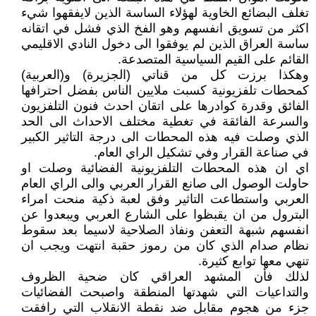
تغلف البضائع الخاوية لهؤلاء الساسة الذين لايفقهوا شيء
اكثر من تسويق انفسهم وهو الفخ الذي فشل في اتقانه
ساسة العراق الذين لم يوفقوا الى دخول النادي الاقليمي
القائم على القيم السياسية المتصدعة.
وهكذا برزت كل من قناتي (الجزيرة) و(العربية)
كمحطات تلفزيونية كسبت ملايين الناس بفضل احترافها
الفائق وقدرة كوادرها على اتقان احدث فنون التلفزيون
والسرعة الفائقة في تغطية مختلف الاحداث الى الحد
الذي وصلت فيه هذه المحطات الى درجة التاثير الكبير
في صناعة القرار وفي تشكيل الراي العام.
اي ان هذه المحطات التلفزيونية الفضائية وصلت او
حاولت الوصول الى صانع القرار العربي والى الراي العام
العربي واستطاعت التاثير وفق لعبة ذكية منحت امراء
البترول من ان يقبظوا على الشارع العربي ويبعدوا عن
انفسهم شبهة التعفن ونفاذ الصلاحية لاسيما بعد سقوط
نظام صدام الذي كان من رموز حقبة انتهت ويجب ان
تنهي معها توابع كثيرة.
لذلك فأن المشهد العراقي كان ضحية الظروف
والتداعيات التي شهدتها المنطقة واصبحت الفضائيات
جزء من هجوم مقابل ضد نقطة الانقلاب التي رافقت