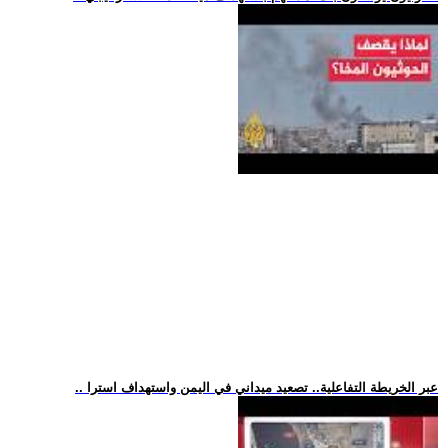
.. عبر الخريطة التفاعلية.. تصعيد ميداني في اليمن واستهداف استرا