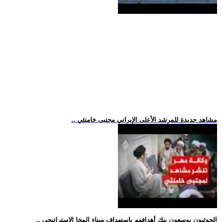
.. مشاهد جديدة للمرشد الأعلى الإيراني مجتبى خامنئي
.. الحوثيون يوسعون بنك أهدافهم باستهداف ميناء المخا الاستراتيجي