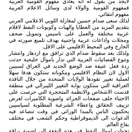
لايجد من يقول له انه يعادي مفهوم القومية العربية
فمفهوم القومية والولاء لدى وسائل الاعلام العربية
مفهوم انتقائي.
لذلك سعى صدام حسين لمغازلة اللوبي الاعلامي العربي
بتقديم المزيد من العطايا والهبات وكوبونات النفط لاقلام
عربية مختلفة والعمل على تاسيس وتمويل صحف
ومجلات واذاعات عربية واجنبية بهدف تلميع صورته في
الخارج وفي المحيط الاقليمي على الاقل.
ولذلك بعد سقوط صدام الذي ترافق مع ازدهار وانتشار
وتنوع الفضائيات العربية التي تدار باموال خليجية حدثت
ردة فعل عنيفة ضد الوضع الجديد في العراق لسببين
الاول لان النظام الاقليمي ومكوناته ستكون هدفا سهلا
لعملية تغيير تقودها الولايات المتحدة من خلال النافذة
العراقية التي ستكون بوابة التغيير الليبرالي في منطقة
قدست الاشخاص والانظمة المتحجرة التي حرصت على
الاختباء خلف صفحات الجرائد واضوية الكاميرات لغرض
تزييف الحقائق واعطاء الشرعية المطلوبة لسياسيين
يحكمون الناس بالمبدا الوراثي في وقت تتصاعد فيه
الدعوات الى الديموقراطية وحكم الشعب في مختلف
بقاع العالم.
تحولت اموال النفط في هذه البقعة الى اضوية براقة