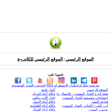
الموقع الرئيسي
الموقع الرئيسي للكاتب-ة
|
تابعونا على:
بنترست
تيلكرام
لينكدإن
الانستغرام
RSS
اليوتيوب
التويتر
الفيسبوك
الموقع الرئيسي
أخبار عامة
هيئة ادارة الحوار المتمدن - للإتصال بنا
وكالة أنباء المرأة
إحصائيات مؤسسة الحوار المتمدن
اخبار الأدب والفن
قواعد النشر
وكالة أنباء اليسار
ابرز كتاب / كاتبات الحوار المتمدن
وكالة أنباء العلمانية
يوتيوب التمدن
وكالة أنباء العمال