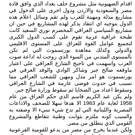
اقدام الصهيونية مثل مشروع حلف بغداد الذي وافق قادة
مصر والسعودية والاردن ودول اخرى على الدخول في
مشاريع مذلة ومهينة للعرب ولم تقم وسائل اعلام هذه
الدول بتوجيه اي انتقاد يذكر لهذه المشاريع في حين ان
مشاريع السياسي العراقي المخضرم نوري السعيد كانت
طبخة عراقية عربية تقوم على كسب الدول الكبرى
لتجميع عوامل القوة للعراق على المستوى الاقليمي
والدولي وكذلك معاهدة بورتسموث التي لم تكن
بالمستوى المتدني من السوء الذي روجت له اذاعة صوت
العرب واسهمت في تاجيج الشارع العراقي على اعتبار
ماوقعه صالح جبر وشاكر الوادي والوفد العرقي في
بورتسموث هو امر مذل ومهين للشعب العراقي مما
تسبب في حدوث فوضى عارمة في الشارع العراقي
وسقوط اعداد من الضحايا ثم سقوط وزارة صالح جبر.
ولم يكن عبد الكريم قاسم الذي حكم العراق من عام
1958 لغاية عام 1963 الا هدفا سهلا للصحف والاذاعات
المصرية واللبنانية التي لم تدع شيء سيء الا وصفته به
والسبب كونه ملتزم بثوابت وطنية تتقاطع والمشروع
القومي الذي ينطلق من مصر.
ولكن عندما يخرج من مصر من يدعو للقومية الفرعونية