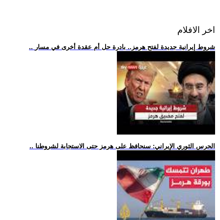
اخر الافلام
.. شروط إيرانية جديدة لفتح هرمز.. بادرة حل أم عقدة أخرى في مسار
.. الحرس الثوري الإيراني: سنحافظ على هرمز حتى الاستجابة لشروطنا