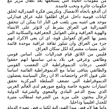
من مقومات الحياة التي يستحقها بعد نظال مرير مع
حكومات جائرة ونخب فاسدة.
ان الدفع باتجاه الانفصال وتكريس فكرة الفيدرالية لخلق
كيانات قومية داخل عراق اطلقوا عليه عراق فيدارلي
موحد هي اشبه بمن يلعب في النار اذا يمكن ان تتحقق
الفيدرالية في العراق بشرط ان لاتؤثر على الانتماء
والهوية العراقية وعلى العوامل الجغرافية والسكانية التي
يتميز بها العراق كعوامل قوة، اي ان يعي الاكراد انهم
جزء من العراق وان تتبلور ثقافة عراقية موحدة قائمة
على متبنيات مشتركة لكل سكان العراق.
فليس من اللائق قيام فيدراليات على اساس قومي
وطائفي وعرقي في بلاد يدعي ساستها انهم حققوا
اقصى درجات الديموقراطية لان التعصب القومي
والطائفي يتنافى تماما مع الديموقراطية القائمة اساسا
على قبول الاخر واحتضانه، الا ان رجال السياسة يفضلون
الديموقراطية التي تضعف السلطة المركزية تحقق
امتيازات نخبوية خاصة وتلمع صورهم لدى العالم الغربي
الذي يمنح الدعم المادي والمعوي والشرعية الدولية
لرجال يبحثون على مزيد من الشرعية لمطالب مثيرة
للجدل اقليميا وداخليا.
واننا هنا لانرفض مبدا الفيدرالية لكننا نرفض تصدع الدولة