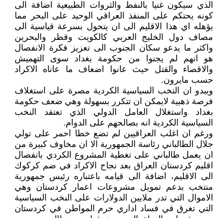
الذي سيكون غنيا بالنفط والثروات الطبيعية اضافة الى
كونه يحتكم على المنفذ العراقي الوحيد على البحر مما
يؤهله اي هذا الاقليم الى ان يتحول بسرعة قياسية الى
مصاف دول الخليج العربي كالكويت وقطر والبحرين
واكثر ما يدعو سكان الجنوب الى تعزيز فكرة الانفصال
هو انهم لم يجنوا من حكومة بغداد سوى التهميش
والاقصاء والقتل حيث عانوا اضعاف ما عاناه الاكراد
حسب مايرون.
ويبدو ان النخب السياسية الكردية مصرة على استغلاف
فرصة ذهبية لايمكن ان تتكرر بسهولة وهي ضعف حكومة
بغداد واستغلال العامل الدولي الذي تعتقد النخب
السياسية الكردية انه بصالحهم على الدوام.
ورغم ان اغلب العراقيين لم تضع خطا احمر على تولي
جلال الطالباني رئاسة الجمهورية الا ان مخاوف كبيرة من
ان يعمل طالباني على تغطية المشروع الكردي بانفصال
اقليم كردستان العراق بعد نجاح الاكراد في ضم كركوك
الى الاقليم، اضافة الى قيامه باعتباره رئيس جمهورية
منتخب بدعم تمويل مشروعات اعمار كردستان وهي
الاموال التي تدر ملايين الدولارات على النخب السياسية
التي تغرق في فساد اداري حرم المواطن في كردستان