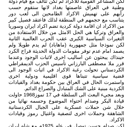
لكن المشاعر القومية للاكراد لم تكن تتألف مع قيام دولة
وطنية في العراق عاصمتها بغداد لانها ستقوم حسب
رأيهم على تهميش الاكراد الطامحين الى لعب دور
يتناسب مع حجمهم في المنطقة لذلك فاعتقد فصيل كبير
من الاكراد ان اقامة دولة كردية تضم اكراد ايران وسوريا
والعراق وتركيا هي الحل الامثل من خلال الاستفادة من
التغيرات السياسية الكبرى عقب الحرب العالمية الثانية
لكن نموذجا مثل جمهورية (ماهاباد) لم يدم طويلا ولم
يصمد امام عدم توفر مقومات الدولة الحديثة فراح الكرد
حينذاك يبحثون عن اساليب اخرى لاثبات الوجود وعندما
قرر ملا مصطفى البارزاني تأسيس الحزب الديمقراطي
الكردستاني تحولت رغبة الاكراد في اثبات الوجود الى
قضية سياسية تتبناها قوى اقليمية ودولية اخرى
واستمرت الحال في العراق بين حكومة بغداد والقيادات
الكردية مبنية على الشك المتبادل والصراع الدائم.
وبعد مجيء البعث الى السلطة في 17 تموز1968 حاولت
قيادة البكر وصدام احتواء الموضوع وحسمه نهائيا من
خلال شن حملات عسكرية على الجبال الكردستانية
الشاهقة وحملات اخرى لتصفية واغتيال رموز وقيادات
الاكراد.
لكن صدام حسين توصل في عام 1975م مع شاه ايران