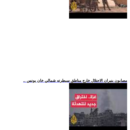
.. مصابون بنيران الاحتلال خارج مناطق سيطرته شمالي خان يونس