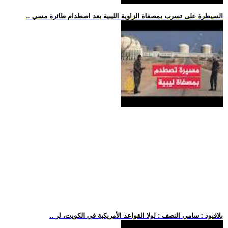
.. السيطرة على تسرب بمصفاة الزاوية الليبية بعد اصطدام طائرة مسي
.. بلاقيود : سامي النصف : لولا القواعد الأمريكية في الكويت، لر