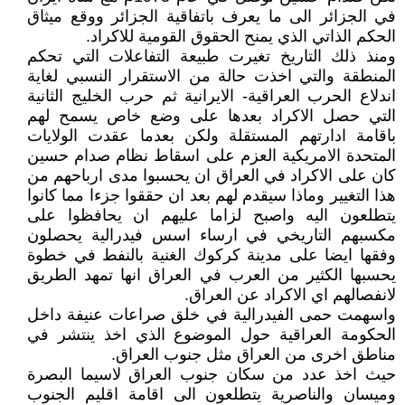
في الجزائر الى ما يعرف باتفاقية الجزائر ووقع ميثاق
الحكم الذاتي الذي يمنح الحقوق القومية للاكراد.
ومنذ ذلك التاريخ تغيرت طبيعة التفاعلات التي تحكم
المنطقة والتي اخذت حالة من الاستقرار النسبي لغاية
اندلاع الحرب العراقية- الايرانية ثم حرب الخليج الثانية
التي حصل الاكراد بعدها على وضع خاص يسمح لهم
باقامة ادارتهم المستقلة ولكن بعدما عقدت الولايات
المتحدة الامريكية العزم على اسقاط نظام صدام حسين
كان على الاكراد في العراق ان يحسبوا مدى ارباحهم من
هذا التغيير وماذا سيقدم لهم بعد ان حققوا جزءا مما كانوا
يتطلعون اليه واصبح لزاما عليهم ان يحافظوا على
مكسبهم التاريخي في ارساء اسس فيدرالية يحصلون
وفقها ايضا على مدينة كركوك الغنية بالنفط في خطوة
يحسبها الكثير من العرب في العراق انها تمهد الطريق
لانفصالهم اي الاكراد عن العراق.
واسهمت حمى الفيدرالية في خلق صراعات عنيفة داخل
الحكومة العراقية حول الموضوع الذي اخذ ينتشر في
مناطق اخرى من العراق مثل جنوب العراق.
حيث اخذ عدد من سكان جنوب العراق لاسيما البصرة
وميسان والناصرية يتطلعون الى اقامة اقليم الجنوب