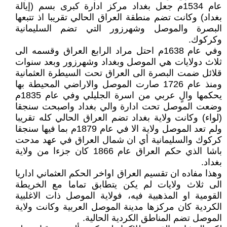
عام 1534م جعل بغداد مركز ادارة كبرى بسم (إيالة
بغداد) وكانت تضم منطقة العراق الحالي تقريبا اذ تتبعها
البصرة والموصل وشهرزور التي تضم السليمانية
وكركوك.
وفي عام 1638م احتل مراد الرابع العراق وقسمه الى
ثلاث دولايات هي الموصل وبغداد وشهرزور وبعد سنوات
قلائل ضمت البصرة الى العراق تحت السيطرة العثمانية
ومنذ عام 1726 صارت الموصل والاراضي المحيطة بها
يحكمها والٍ عربي من اسرة الجليلي وفي عام 1835م
وضعت الموصل تحت ادارة والي بغداد واصبحت سنجقا
(لواء) وكانت ولاية بغداد تضم العراق الحالي كله تقريبا
ولم تعد الموصل ولاية الا في عام 1879م بما فيها سنجقا
كركوك والسليمانية أي ان شمال العراق في عهد مدحت
باشا الذي حكم العراق عام 1866 كان جزءا من ولاية
بغداد.
وهذا مفاده ان تقسيم العراق اواخر الحكم العثماني اداريا
الى ثلاث ولايات لم يكن يتطابق تماما مع الخريطة
القومية او المذهبية فيه، فولاية الموصل ذات الاغلبية
الكردية كان مركزها مدينة الموصل العربية وكانت ولاية
الموصل تضم المناطق الكردية الحالية.