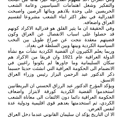
والتفكير وشغل اهتمامات السياسيين وعامة الشعب
الحريصين على وحدة بلادهم وبنائها الرصين واصبحت
الفدرالية في نظر اكثر ابناء الشعب مشروعا لتقسيم
العراق واضعافه.
وفي الحقيقة ان ما يثير القلق هو فدرالية الاكراد كونهم
قد حصلوا على اسباب الانفصال عن العراق وكون
قضيتهم معقدة نتجت عن صراع طويل بين النخب
السياسية الكردية وبينها وبين السلطة في بغداد.
وربما يعلم الكثيرون ان القضية الكردية نشأت مع نشأة
الدولة العراقية عام 1921 وان فريقا من الاكراد هم
سكان السليمانية وما جاورها لم يكونوا راغبين في
الانضمام الى الحكومة العراقية التي انشئت حديثا حسبما
ذكر الدكتور عبد الرحمن البزاز رئيس وزراء العراق
الاسبق.
ويؤكد المؤرخ الدكتور عبد الرزاق الحسني ان البريطانيين
استخدموا القضية الكردية كورقة لابتزاز واضعاف
الحكومة العراقية دائما دون الالتفات الى معاناة الشعب
الكردي، ثم استخدمتها بعدهم قوى اقليمية ودولية عدة
لنفس الغرض.
الا ان التاريخ يؤكد ان سليمان القانوني عندما دخل العراق