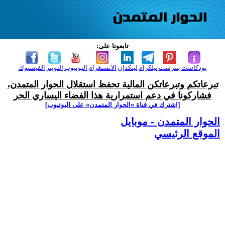
تابعونا على:
بودكاست
بنترست
تيلكرام
لينكدإن
الانستغرام
اليوتيوب
التويتر
الفيسبوك
تبرعاتكم وتبرعاتكن المالية تحفظ استقلال الحوار المتمدن،
فشاركونا في دعم استمرارية هذا الفضاء اليساري الحر
[اشترك في قناة ‫«الحوار المتمدن» على اليوتيوب]
الحوار المتمدن - موبايل
الموقع الرئيسي