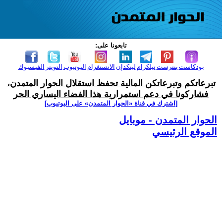
تابعونا على:
بودكاست
بنترست
تيلكرام
لينكدإن
الانستغرام
اليوتيوب
التويتر
الفيسبوك
تبرعاتكم وتبرعاتكن المالية تحفظ استقلال الحوار المتمدن،
فشاركونا في دعم استمرارية هذا الفضاء اليساري الحر
[اشترك في قناة ‫«الحوار المتمدن» على اليوتيوب]
الحوار المتمدن - موبايل
الموقع الرئيسي