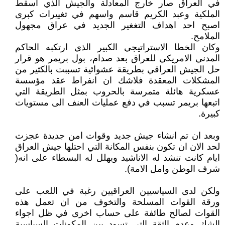
في العراق صار خارج المعادلة والجيش الذي اسقط
الملكية وعبد الكريم قاسم واسهم في تغييرات كبرى
اصبح احد اهداف التغغير الجديد في عراق مجهول
الملامح.
وكان الخطا الاستراتيجي الكبير الذي ارتكبه الحاكم
المدني الامريكي للعراق بعد صدام، بول بريمر هو قرار
حل الجيش العراقي بطريقة عشوائية تسببت بالكثير من
المشكلات المعقدة فلاشك ان انفراط عقد مؤسسة
عسكرية هائلة متمرسة بالحروب بمثل الطريقة التي
اتبعها بريمر تسبب في دفع عمليات العنف الى مستويات
كبيرة.
وبعد ان تم انشاء جيش جديد وقوات امن جديدة عجزت
لحد الان ان تكون بنفس المكانة التي احتلها جيش العراق
ايام كانت تنشد له الاناشيد ويهلل له البسطاء على انه(
شرف الوطن وامل الامة).
ولكن لدى السياسيين العراقيين رغبة في اللعب على
ورقة القوات المسلحة والتخوف من ان تعمل هذه
القوات لصالح طائفة على حساب اخرى في ظل اجواء
الشك وعدم الثقة التي تسود بين المكونات السياسية