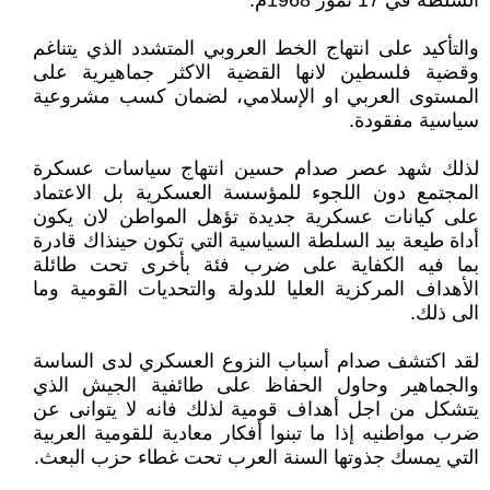
السلطة في 17 تموز 1968م.
والتأكيد على انتهاج الخط العروبي المتشدد الذي يتناغم
وقضية فلسطين لانها القضية الاكثر جماهيرية على
المستوى العربي او الإسلامي، لضمان كسب مشروعية
سياسية مفقودة.
لذلك شهد عصر صدام حسين انتهاج سياسات عسكرة
المجتمع دون اللجوء للمؤسسة العسكرية بل الاعتماد
على كيانات عسكرية جديدة تؤهل المواطن لان يكون
أداة طيعة بيد السلطة السياسية التي تكون حينذاك قادرة
بما فيه الكفاية على ضرب فئة بأخرى تحت طائلة
الأهداف المركزية العليا للدولة والتحديات القومية وما
الى ذلك.
لقد اكتشف صدام أسباب النزوع العسكري لدى الساسة
والجماهير وحاول الحفاظ على طائفية الجيش الذي
يتشكل من اجل أهداف قومية لذلك فانه لا يتوانى عن
ضرب مواطنيه إذا ما تبنوا أفكار معادية للقومية العربية
التي يمسك جذوتها السنة العرب تحت غطاء حزب البعث.