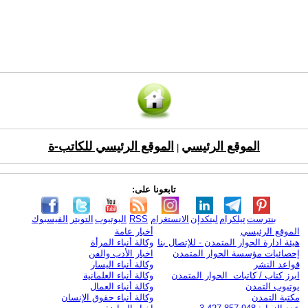
الموقع الرئيسي
الموقع الرئيسي للكاتب-ة
|
تابعونا على:
بنترست
تيلكرام
لينكدإن
الانستغرام
RSS
اليوتيوب
التويتر
الفيسبوك
الموقع الرئيسي
أخبار عامة
هيئة ادارة الحوار المتمدن - للإتصال بنا
وكالة أنباء المرأة
إحصائيات مؤسسة الحوار المتمدن
اخبار الأدب والفن
قواعد النشر
وكالة أنباء اليسار
ابرز كتاب / كاتبات الحوار المتمدن
وكالة أنباء العلمانية
يوتيوب التمدن
وكالة أنباء العمال
مكتبة التمدن
وكالة أنباء حقوق الإنسان