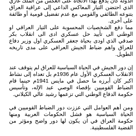
الدولة كان يدفع بهذا الاتجاه على العكس من الملك غازي
الذي احتضن التيار المعاكس الداعي إلى عراقية العراق
بتنوعه الطائفي والقومي مع عدم تفضيل قومية أو طائفة
على أخرى.
مما دفع الشخصيات المحسوبة على التيار العراقي او
الوطني الى تأييد حل عسكري ادى الى انقلاب بكر
صدقي الذي اودى بحياة جعفر العسكري اول وزير دفاع
للعراق واهم ضباط الجيش العراقي على مدى تاريخه
الطويل.
إن دور الجيش في الحياة السياسية للعراق لم يتوقف عند
الانقلاب العسكري الأول عام 1936م بل تعداه إلى نشاط
اكبر كان أبرزه ما حصل في مايس 1941م حينما قام
الضباط القوميين بإقصاء الوصي عبد الإله، وتأسيس
حكومة الدفاع الوطني التي تزعمها رشيد عالي الكيلاني.
ومن أهم العوامل التي عززت دور الضباط القوميين في
الحياة السياسية هو فشل الحكومات العربية ومنها
حكومة العراق في ان يكون لها دور واضح ومؤثر من
القضية الفلسطينية.