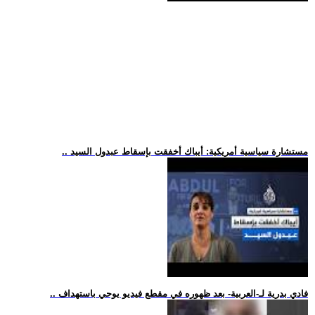
.. مستشارة سياسية أمريكية: أيباك أخفقت بإسقاط عبدول السيد
.. فادي بدرية لـ-العربية- بعد ظهوره في مقطع فيديو يوحي باستهداف