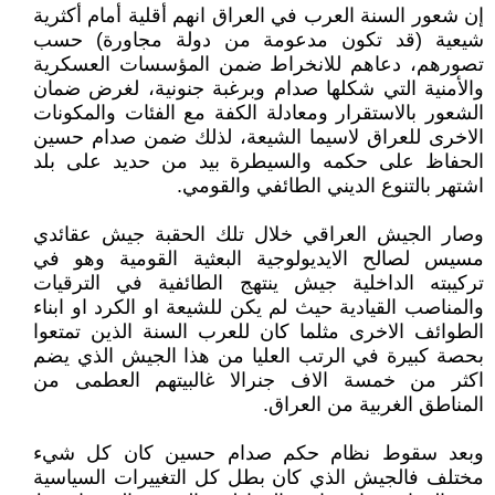
إن شعور السنة العرب في العراق انهم أقلية أمام أكثرية
شيعية (قد تكون مدعومة من دولة مجاورة) حسب
تصورهم، دعاهم للانخراط ضمن المؤسسات العسكرية
والأمنية التي شكلها صدام وبرغبة جنونية، لغرض ضمان
الشعور بالاستقرار ومعادلة الكفة مع الفئات والمكونات
الاخرى للعراق لاسيما الشيعة، لذلك ضمن صدام حسين
الحفاظ على حكمه والسيطرة بيد من حديد على بلد
اشتهر بالتنوع الديني الطائفي والقومي.
وصار الجيش العراقي خلال تلك الحقبة جيش عقائدي
مسيس لصالح الايديولوجية البعثية القومية وهو في
تركيبته الداخلية جيش ينتهج الطائفية في الترقيات
والمناصب القيادية حيث لم يكن للشيعة او الكرد او ابناء
الطوائف الاخرى مثلما كان للعرب السنة الذين تمتعوا
بحصة كبيرة في الرتب العليا من هذا الجيش الذي يضم
اكثر من خمسة الاف جنرالا غالبيتهم العطمى من
المناطق الغربية من العراق.
وبعد سقوط نظام حكم صدام حسين كان كل شيء
مختلف فالجيش الذي كان بطل كل التغييرات السياسية