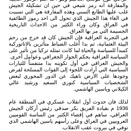
والمفارقة انه رمز شيعي في حين ان تشكيلة الجيش
غلب عليها الطابع السني وهذه المفارقة هي التي تسببت
في الغاء هذا الجيش الذي تحول الى احد رموز الطائفية
في العراق وكان وراء الكثير من الاحداث التاريخية
الجسيمة التي مر بها العراق.
في التجربة العراقية فإن الجيش كان قد خرج من رحم
البيئة العثمانية، ثم بدا أغلب الضباط متأثرين بالاتاتوركية
كمبدأ للسياسة والحياة لما كانت تمثله تركيا من تأثير على
السياسة العراقية بحكم الجوار الجغرافي وعوامل أخرى.
والجيش العراقي في أول تكوينه بدا متنفساً للتيارات
السياسية التي أرادت اللجوء إلى القوات المسلحة لفرض
وجودها على الأرض ناهيك عن الدور المحوري لبعض
الشخصيات السياسية كنوري السعيد ورشيد عالي
الكيلاني وياسين الهاشمي.
لذلك فان حدوث أول انقلاب عسكري في المنطقة عام
1936 م بقيادة الفريق بكر صدقي رئيس أركان الجيش
العراقي، ساهم في إقصاء الكثير من الساسة القوميين
العروبيين في العراق وعلى رأسهم ياسين الهاشمي الذي
توفي في بيروت عقب الانقلاب.