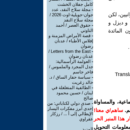
كامل جفلان الخشت
-
مجلة سلاح النقد، عدد
نيين، لكن
جوان-جويلية-اوت 2026 /
مجلة سلاح النقد
 و ديزل و
-
حقوق العصر / أحمد
 المائدة
التاوتي
-
قصة الأمراض المزمنة و
إفلاس الأطباء / عدنان
رضوان
.
Letters from the East /
-
عدنان رضوان
-
العولمة الرأسمالية:
جدل المجرد والملموس /
فاخر جاسم
Transl
-
سياسة حفار الساق / د.
خالد زغريت
-
الطائفية المتغلغلة في
لبنان / حسين محمود
صالح
اعية، والمساواة
-
صدى دولي لكتاباتي: من
إحدى أبرز مفكرات اليسار
م.
ساهم/ي معنا!
الإيطالي إلى أ ... / رزكار
رار هذا المنبر الحر
عقراوي
معلومات التحويل
المزيد.....