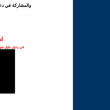
والمشاركة في دع
ا‫
في رحيل جليل شهبا