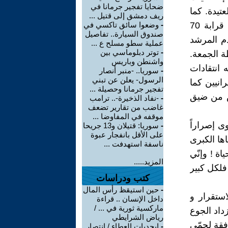
ضحايا تفجير جرمانا في
تيدة. كما
ريف دمشق إلى قتيل ...
أنّ 14 مليون إيراني يعيشون تحت خط الفقر ( يبلغ عدد سكان إيران قرابة 70
-
وضعوا سائق تاكسي في
صندوق السيارة.. تفاصيل
دم المرشد
عملية سطو مسلح ع ...
-
توتر دبلوماسي بين
ة الجمعة.
واشنطن وباريس
انتقادات
-
سوريا.. -منبر أنصار
الرسول- يعلن عن تبني
انيين كما
تفجير جرمانا وحصيلة ...
اس من ضيق
-
-نفاد الذخيرة-.. ترامب
غاضب من تقارير تضعف
موقفه في المفاوضا ...
وى إصراراً
-
سوريا: قتيلان و13 جريحا
على الأقل بانفجار عبوة
ها الكبرى
ناسفة استهدفت ...
ة ! وإنّي
المزيد.....
فلكل كبير
كتب ودراسات
-
حين استيقظ رأس المال
استقرار و
داخل الإنسان .. قراءة
ماركسية ثورية في ... /
زداد الجوع
رياض الشرايطي
فقة لحمّى
-
ابجديات العطاء / انتصار