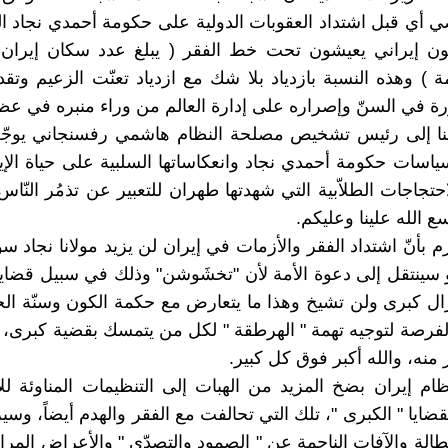
ضي أي قبل اشتداد العقوبات الدولية على حكومة أحمدي نجاد الع
 ) وهذه النسبة بازدياد بلا شك مع ازدياد تعنّت الزعيم وتق
ورة في السنّ وإصراره على إدارة العالم من وراء منبره في عظ
نا إلى رئيس تشخيص مصلحة النظام هاشمي رفسنجاني يوجّه 
سياسات حكومة أحمدي نجاد وانعكاساتها السلبية على حياة الإير
احتجاجات الطلاّبية التي شهدتها طهران للتعبير عن تذمُر النّ
سع الله علينا وعليكم.
أجزم بأنّ اشتداد الفقر والأزمات في إيران لن يزيد مولانا نجاد س
 سينتقل إلى دعوة الأمة لأن "تخشَوشن" وذلك في سبيل قضايا
زال كبرى ولن تشيخ وهذا ما يتعارض مع حكمة الكون وسنّة الحيا
الفرصة لتوجيه تهمة " الهرطقة " لكل من يتمسك بقضية كبرى، 
منه، والله أكبر فوق كل كبير.
م إيران بضخ المزيد من الهبات إلى التنظيمات المناوئة لل
ضايا " الكبرى "، تلك التي تحالفت مع الفقر والهدم أيضاً، وسي
طالة والآفات الناجمة عن " الصمود والتصدّي " والأعراض المرا