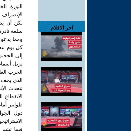
الثورة الخ
الإنصراف إل
لكن أن يصل
اخر الافلام
سلعة نادرة 
ومما يدعو 
كل يوم بتصر
إلى الجحيم
يزيل أسماء
الحرب العا
الذي يجف ف
تتحدث الأن
الانقطاع 
طوابير أما
دول الجوا
الاستراتيجي