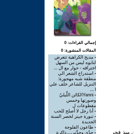
إجمالي القراءات: 0
المقالات المنشورة: 0
-
مديح الكراهية تتعرض
لتابوه ليس من السهل
اختراقه - حوار مع ال ...
-
استدراج الشعر الي
منطقة شبه مهجورة:
التنزيل للشاعر خلف علي
ا ...
-
Yanniالكائن اللَّيليّ
وصورتها وخمس
مقطوعات ل
-
أنا رجل لا أصلح للحب
-
تنورة جينز لخصر السنة
الجديدة
-
طاعون الفلوجة
ن منذ فجر
-
جدّي وجدَّتي....ذاكرة