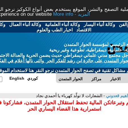
ة التصفح والنشر، الموقع يستخدم بعض أنواع الكوكيز نرجو النق
More info - المزيد
experience on our website
الفن
-
وكالة أنباء اليسار
-
وكالة أنباء العلمانية
-
وكالة أنباء العمال
-
وكا
الاقتصاد
-
اخبار الطب والعلوم
 الرئيسي لمؤسسة الحوار المتمدن
، علمانية، ديمقراطية، تطوعية وغير ربحية
ل مجتمع مدني علماني ديمقراطي حديث يضمن الحرية والعدالة الاجتم
حوار المتمدن على جائزة ابن رشد للفكر الحر والتى نالها أعلام في الفك
م مشاكل تقنية في تصفح الحوار المتمدن نرجو النقر هنا لاستخدام الموقع
كوردي
English
الاخبار
مراكز
الحوار المتمدن
اهيم قعدوني
- الشعارات لا تولّد كهرباء يا أحمدي نجاد
 وتبرعاتكن المالية تحفظ استقلال الحوار المتمدن، فشاركونا 
استمرارية هذا الفضاء اليساري الحر