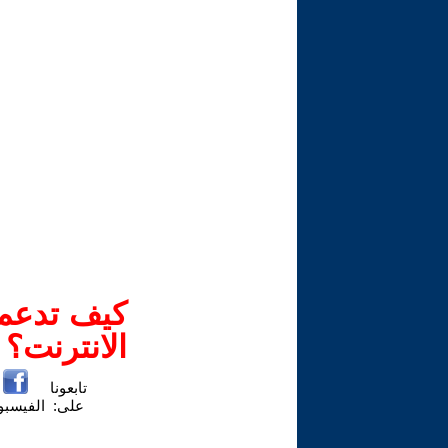
كيف تدعم-
الانترنت؟
تابعونا
على:
الفيسب