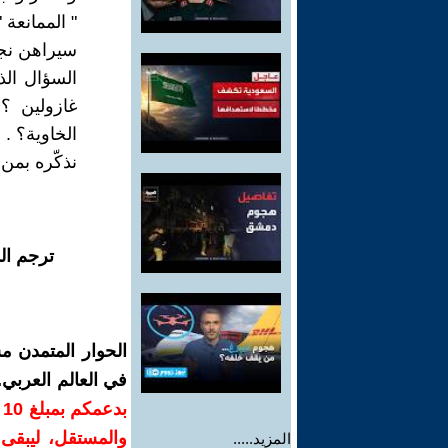
" الممانعة "
سيراهن نجا
السؤال الذ
غازولين ؟
الخاوية؟ .
نذكّره بمن 
ترجم ال
الحوار المتمدن م
في العالم العربي
ب
والمستقل، ليبقى ص
المزيد.....