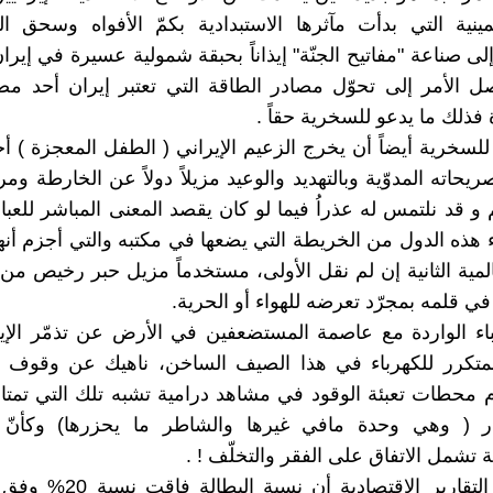
مينية التي بدأت مآثرها الاستبدادية بكمّ الأفواه وسحق ال
ى صناعة "مفاتيح الجنّة" إيذاناً بحبقة شمولية عسيرة في إيران
 الأمر إلى تحوّل مصادر الطاقة التي تعتبر إيران أحد مصد
فذلك ما يدعو للسخرية حقاً .
للسخرية أيضاً أن يخرج الزعيم الإيراني ( الطفل المعجزة ) أ
يحاته المدوّية وبالتهديد والوعيد مزيلاً دولاً عن الخارطة وم
 و قد نلتمس له عذراُ فيما لو كان يقصد المعنى المباشر للعبا
 هذه الدول من الخريطة التي يضعها في مكتبه والتي أجزم أنها
لمية الثانية إن لم نقل الأولى، مستخدماً مزيل حبر رخيص من 
ي قلمه بمجرّد تعرضه للهواء أو الحرية.
باء الواردة مع عاصمة المستضعفين في الأرض عن تذمّر الإي
المتكرر للكهرباء في هذا الصيف الساخن، ناهيك عن وقوف 
م محطات تعبئة الوقود في مشاهد درامية تشبه تلك التي تمتا
ر ( وهي وحدة مافي غيرها والشاطر ما يحزرها) وكأنّ ا
ة تشمل الاتفاق على الفقر والتخلّف ! .
فيما تشير التقارير الاقتصادية أن