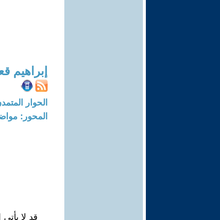
إبراهيم ق
الحوار المتمدن-العدد: 2378 - 08
المحور: مواض
قد لا يأتي 