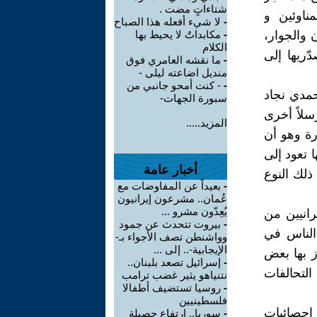
شتاءاتٍ مضت .
مناوئين و
-
لا شيء أفعله هذا الصباح
 والجوار،
-
مكابداتٌ لا يحيط بها
الكلام
ّريها إلى
-
ما نقشه العامري فوق
منديل اضاعته ليلى -
-
- كنت أمحو جانبي من
حمدي نجاد
سبورة الجهات-
رسلاً أخرى
المزيد.....
رة وهو أن
 تعود إلى
أخبار عامة
ذلك النوع
-
بعيداً عن المفاوضات مع
عُمان.. مشرعون إيرانيون
يُعِدّون مشرو ...
رانيين من
-
بيروت تتحدث عن جمود
الناس في
وواشنطن تصف الأجواء بـ-
الإيجابية-.. إلى ...
ز بها بعض
-
إسرائيل تصعد بلبنان..
لتحالفات
نتنياهو يثير غضب ترامب
-
روسيا تستضيف أطفالا
فلسطينيين
 نسبة البطالة فاقت نسبة 20% وفق إحصائيات
-
سوريا.. ارتفاع حصيلة