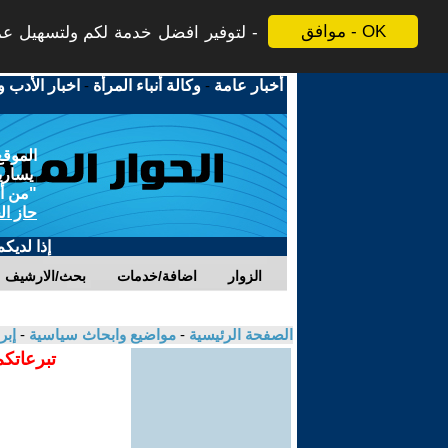
موافق - OK
لتوفير افضل خدمة لكم ولتسهيل عملي
أخبار عامة
-
وكالة أنباء المرأة
-
اخبار الأدب و
الموقع
يسارية
"من أج
حاز ال
إذا لديك
الزوار
اضافة/خدمات
بحث/الارشيف
الصفحة الرئيسية
-
مواضيع وابحاث سياسية
-
إبر
تبرعاتكم