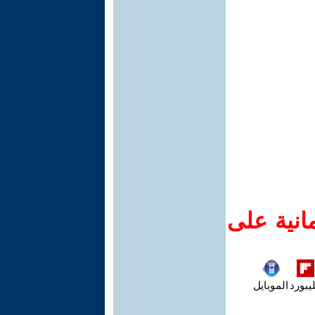
انية على
يبورد
الموبايل