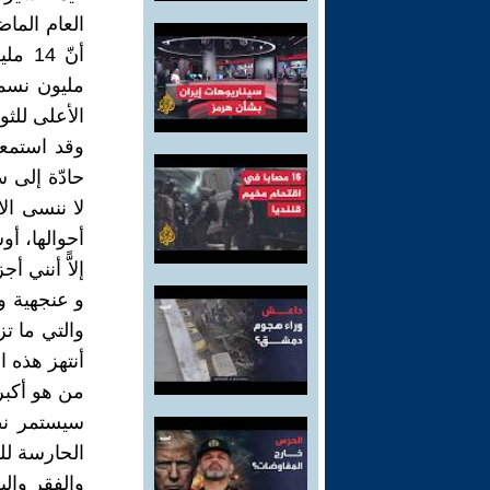
العام الما
مليون نسمة
الأعلى للث
وقد استمع
حادّة إلى 
لا ننسى ال
أحوالها، أو
إلاًّ أنني 
و عنجهية و
والتي ما ت
أنتهز هذه 
من هو أكبر 
سيستمر نظا
الحارسة للق
والفقر والب