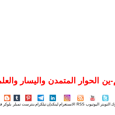
ين الحوار المتمدن واليسار والعلم
وك
التويتر
اليوتيوب
RSS
الانستغرام
لينكدإن
تيلكرام
بنترست
تمبلر
بلوكر
فل