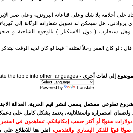
.
د على أحلامه بلا شك وعلى قناعاته البرونزية وعلى صبر الإيرا
ي يروادني، هل سيمكن له تحويل شعاراته الرنّانة إلى كهرباء
 وهل سيحارب ( دول الاستكبار ) بالوجوه الشاحبة و صحون
قال : لو كان الفقر رجلاً لقتلته " فيما لو كان لديه الوقت ليتذكر 
موضوع إلى لغات أخرى -
ate the topic into other languages
Powered by
Translate
شروع تطوعي مستقل يسعى لنشر قيم الحرية، العدالة الاجتم
. ولضمان استمراره واستقلاليته، يعتمد بشكل كامل على دعمك
دعمكم بمبلغ 10 دولارات سنويًا أو أكثر حسب إمكانياتكم، تساهمون في استم
وتًا قويًا للفكر اليساري والتقدمي
،
انقر هنا للاطلاع على 