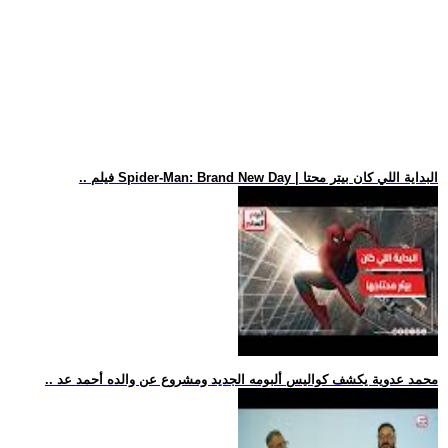
.. فيلم Spider-Man: Brand New Day | البداية اللي كان بيتر محتا
.. محمد عدوية يكشف كواليس ألبومه الجديد ومشروع عن والده أحمد عد