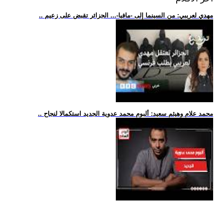
.. مهدي لعريبي: من السينما إلى -مافيا-... الجزائر تقبض على زعيم
.. محمد علام وهيثم سعيد: ألبوم محمد عدوية الجديد استكمالا لنجاح