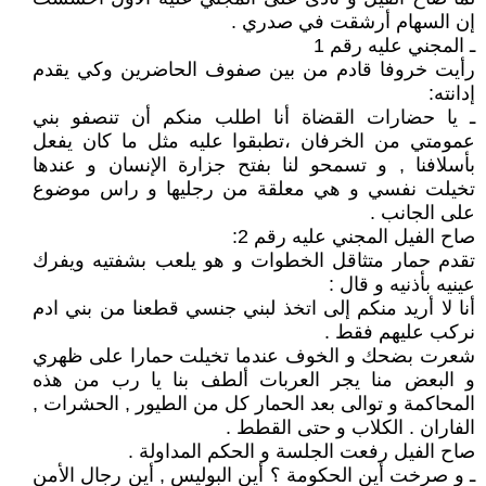
إن السهام أرشقت في صدري .
ـ المجني عليه رقم 1
رأيت خروفا قادم من بين صفوف الحاضرين وكي يقدم
إدانته:
ـ يا حضارات القضاة أنا اطلب منكم أن تنصفو بني
عمومتي من الخرفان ،تطبقوا عليه مثل ما كان يفعل
بأسلافنا , و تسمحو لنا بفتح جزارة الإنسان و عندها
تخيلت نفسي و هي معلقة من رجليها و راس موضوع
على الجانب .
صاح الفيل المجني عليه رقم 2:
تقدم حمار متثاقل الخطوات و هو يلعب بشفتيه ويفرك
عينيه بأذنيه و قال :
أنا لا أريد منكم إلى اتخذ لبني جنسي قطعنا من بني ادم
نركب عليهم فقط .
شعرت بضحك و الخوف عندما تخيلت حمارا على ظهري
و البعض منا يجر العربات ألطف بنا يا رب من هذه
المحاكمة و توالى بعد الحمار كل من الطيور , الحشرات ,
الفاران . الكلاب و حتى القطط .
صاح الفيل رفعت الجلسة و الحكم المداولة .
ـ و صرخت أين الحكومة ؟ أين البوليس , أين رجال الأمن