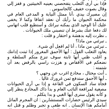
فإذا بي أرى الثعلب يتفحصني بعينيه الخبيثتين و قفز إلي
وقال بصوت خفيف كالجاسوس .
إن مصيرك بيدي ،أنا ممثل النيابة و المدعى العام في
محكمة الحيوان ما رأيك أن نعقد اتفاقا وكما لا يخفى
عليك أنا الوحيد الذي يمكنه نبراتك و أستطيع قلب اتهامي
لك دفعا عنك بشرط ان تنصبني ملك الحيوانات .
ـ نظرت إليه بدهشة و احتقار و قلت :
ـ تبرئني من ماذا؟
ـ تبرئني من ماذا ، أنا لم افعل أي شيء.
يعاود الثعلب القول : أيها الأحمق المغرور إذا ثبتت إدانتك
و اغلب ظني أنها ثابتة سوف تنزع منكم السلطة و
نضعكم في الأقفاص و هززت راسي بالرفض بعد أن
شتمته :
ـ أنت محتال ، مخادع اغرب عن وجهي ؟
ـ أيها الأحمق ستدفع ثمن غرورك غاليا .
فجأة ساد السكون في القاعة و إذا بي أرى الحيوانات
مصغية لمرافعة النائب العام و بدا ذاك المخادع ينظر إلي
و كأنه يقول سترى أيها الغبي و بدا يتكلم .
سيدي الرئيس حضارات المستشارين : ان المجرم الماثل
أمامكم هذا الإنسان , انه طغى و تجبر وظلم و قتل انه