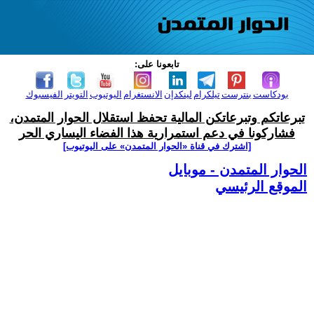
تابعونا على:
بودكاست
بنترست
تيلكرام
لينكدإن
الانستغرام
اليوتيوب
التويتر
الفيسبوك
تبرعاتكم وتبرعاتكن المالية تحفظ استقلال الحوار المتمدن،
فشاركونا في دعم استمرارية هذا الفضاء اليساري الحر
[اشترك في قناة ‫«الحوار المتمدن» على اليوتيوب]
الحوار المتمدن - موبايل
الموقع الرئيسي