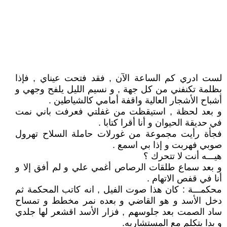
لست ادري كم الساعة الآن , فقد فتحت عيناي , فإذا
بظلمة تكنفني من كل جهة , و نسيم الليل يلفح وجهي و
أشباح الأشجار العالية واقفة أمامي كالشياطين .
و بعد لحظة , استيقظت من غفلتي فعرفت باني نمت
في حديقة الحيوان و أنا أقرا كتابا .
فجأة رأيت مجموعة من غورلات حاملة السلاح تهرول
صوبي فهربت و إذا بي اسمع .
هيـــه أنت لا تتحرك ؟
و بعد سماع طلقات الرصاص أغمي علي و لم أفق إلا و
أنا في قفص الاتهام .
محكمـــة : كان هذا صوت الفيل , انه كاتب المحكمة ثم
دخل الأسد و هو القاضي و بعده نمر مخطط و تمساح
ساد الصمت بعد جلوسهم , فزار الأسد اقشعر لها جلدي
و بدا يتكلم مع المستشاريه.