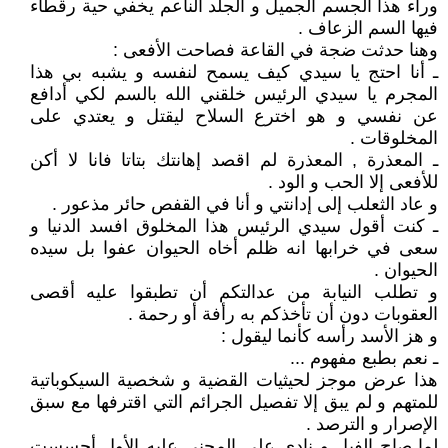
وراء هذا الجسم الجميل و الجلد الناعم يخفي حية رقطاء
فيها السم الزعاف .
وهنا حدثت ضجة في القاعة فصاحت الأفعى :
ـ أنا احتج يا سيدي كيف يسمح لنفسه و يشبه بي هذا
المجرم يا سيدي الرئيس خلقني الله بالسم لكي أدافع
عن نفسي و هو اخترع السلاح ليقتل و يعتدي على
المخلوقات .
ـ المعذرة , المعذرة لم اقصد إهانتك بتاتا فانا لا أكن
للأفعى إلا الحب و الود .
و عاد الثعلب إلى إدانتي و أنا في القفص حائر مذعور .
ـ كنت أقول سيدي الرئيس هذا المخلوق افسد الدنيا و
سعى في خرابها انه ظلم أخاه الحيوان عفوا بل سيده
الحيوان .
و تطلب النيابة من عدالتكم أن تطبقوا عليه أقصى
العقوبات دون أن تأخذكم به رأفة أو رحمة .
و هز الأسد رأسه كأنما ليقول :
ـ نعم بطبع مفهوم ...
هذا عرض موجز لحيثيات القضية و شخصية السيكوباتية
للمتهم و لم يبق إلا تفصيل الجرائم التي اقترفها مع سبق
الإصرار و الترصد .
لما صاح الفيل و نادى على المجني عليه الأول أحسست