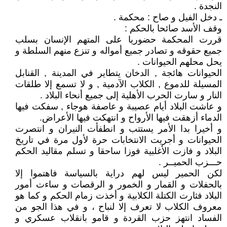
النجدة .
ـ دخل الفيل و صاح : محكمة .
وقف الأسد صائحا بالحكم :
قررت المحكمة حضوريا على المتهم الإنسان بسلب
جميع حقوقه و تصادر جميع أمواله و تنزع منهم السلطة و
يحل محلهم الحيوانات .
الحيوانات هائجة , الدخان يتطاير في المدينة , القنابل
المسيلة للدموع , الكلاب الآدمية , و لا تسمع إلا طلقات
النار و سارت الحرب الأهلية إلى جميع أنحاء البلاد .
و عاشت البلاد أيام عصيبة و عاصفة هوجاء , سفكت فيها
الدماء أزهقت فيها الأرواح و انتهكت فيها الأعراض.
و أخيرا بدا الأمر يستتب و انطفأت النيران و انتصرت
الحيوانات و أجريت الانتخابات حرة لأول مرة في تاريخ
البلاد و فازت الأغلبية فوزا ساحقا و تسلم مقاليد الحكم
حـــزب الحميــر .
لكن الحمير ليس لهم دراية بالسياسة فاهتموا إلا
بالحفلات و القمار و الخمور و الرقصات و ساءت أمور
البلاد فثارت الكتلة الكلابية و أخذت زمام الحكم و كما هو
معروف الكلاب لا تعرف إلا لنباح ، و في هذا الجو من
الفساد انتهز حزب القردة و قامو بانقلاب عسكري و