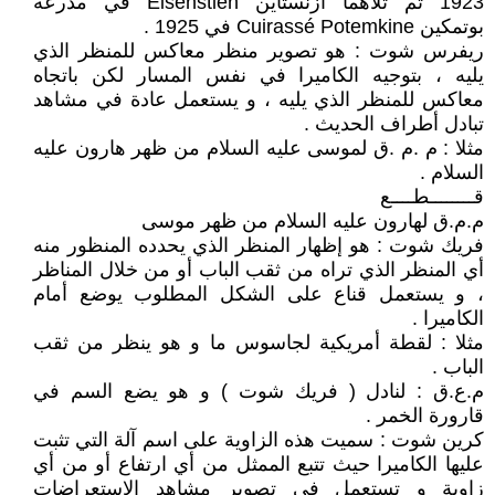
1923 ثم تلاهما أزنستاين Eisenstien في مدرعة
بوتمكين Cuirassé Potemkine في 1925 .
ريفرس شوت : هو تصوير منظر معاكس للمنظر الذي
يليه ، بتوجيه الكاميرا في نفس المسار لكن باتجاه
معاكس للمنظر الذي يليه ، و يستعمل عادة في مشاهد
تبادل أطراف الحديث .
مثلا : م .م .ق لموسى عليه السلام من ظهر هارون عليه
السلام .
قــــــــطــــع
م.م.ق لهارون عليه السلام من ظهر موسى
فريك شوت : هو إظهار المنظر الذي يحدده المنظور منه
أي المنظر الذي تراه من ثقب الباب أو من خلال المناظر
، و يستعمل قناع على الشكل المطلوب يوضع أمام
الكاميرا .
مثلا : لقطة أمريكية لجاسوس ما و هو ينظر من ثقب
الباب .
م.ع.ق : لنادل ( فريك شوت ) و هو يضع السم في
قارورة الخمر .
كرين شوت : سميت هذه الزاوية على اسم آلة التي تثبت
عليها الكاميرا حيث تتبع الممثل من أي ارتفاع أو من أي
زاوية و تستعمل في تصوير مشاهد الاستعراضات