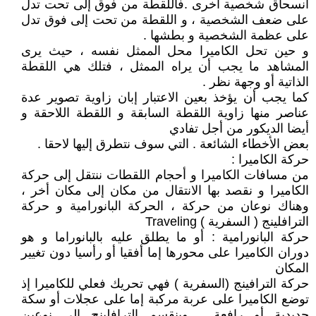
انسحاق شخصية أخرى .فاللقطة من فوق إلى تحت تدل
على ضعف الشخصية ، و اللقطة من تحت إلى فوق تدل
على عظمة الشخصية و بطشها .
و حين تحل الكاميرا محل الممثل نفسه ، حيث يرى
المشاهد ما يجب أن يراه الممثل ، فتلك هي اللقطة
الذاتية أو وجهة نظر .
كما يجب أن يؤخذ بعين الاعتبار إبان زاوية تصوير عدة
عناصر منها زاوية اللقطة السابقة و اللقطة اللاحقة و
أيضا الديكور من أجل تفادي
بعض الأخطاء الشائعة . التي سوف نتطرق إليها لاحقا .
حركة الكاميرا :
من مسافات الكاميرا و أحجام اللقطات ننتقل إلى حركة
الكاميرا و نقصد بها الانتقال من مكان إلى مكان أخر ،
وهناك نوعان من حركة ، الحركة البانورامية و حركة
الترافلينج ( السفرية ) Traveling
حركة البانورامية : أو ما يطلق عليه بالبانوراما و هو
دوران الكاميرا على محورها إما أفقيا أو رأسيا دون تغيير
المكان
حركة الترافينج (السفرية ) فهي تحريك فعلي للكاميرا إذ
توضع الكاميرا على عربة مركبة إما على عجلات أو سكة
حديدية أو رافعة , وينقسم الترافلينج إلى نوعين