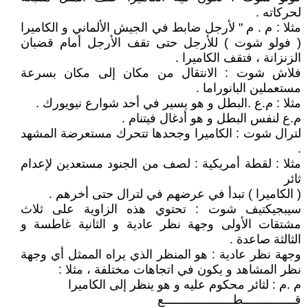
لحركاته .
مثلا : م . م " لأرجل ضابط في الجيش الألماني و الكاميرا
( فولو شوت ) للأرجل حتى تقف الأرجل أمام قضبان
الزنزانة ، فتقف الكاميرا .
فلاش شوت : الانتقال من مكان إلى مكان بسرعة
مستعملين البانوراما .
مثلا : م.ع .البطل و هو يسير في أحد شوارع نيويورك .
م.ع لنفس البطل و هو أدغال فيتنام .
لترال شوت : الكاميرا وجحدها تتحرك مستعرضة المشهد
.
مثلا : لقطة أمريكية : لصف من الجنود مستعدين لإعدام
ثائر
( الكاميرا ) تبدأ في عرضهم في لترال حتى أخرهم .
سيبجيكتيف شوت : تحتوي هذه الزاوية على ثلاث
مشتقات الأولى وجهة نظر عادية و الثانية غاطسة و
الثالثة صاعدة .
وجهة نظر عادية : هو المنظر الذي يراه الممثل أي وجهة
نظر المشاهد و يكون في اتجاهات مختلفة ، مثلا :
م .م : لثائر محكوم عليه و هو ينظر إلى الكاميرا
قـــــــــــــــطــــــــــــــــــــع