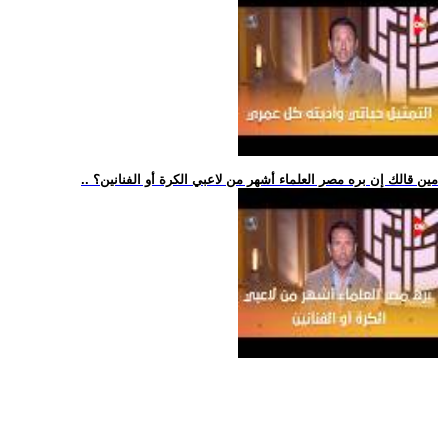
.. مين قالك إن بره مصر العلماء أشهر من لاعبي الكرة أو الفنانين؟