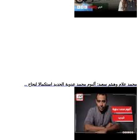
.. محمد علام وهيثم سعيد: ألبوم محمد عدوية الجديد استكمالا لنجاح