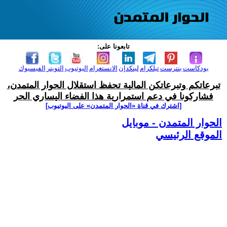
تابعونا على:
بودكاست
بنترست
تيلكرام
لينكدإن
الانستغرام
اليوتيوب
التويتر
الفيسبوك
تبرعاتكم وتبرعاتكن المالية تحفظ استقلال الحوار المتمدن،
فشاركونا في دعم استمرارية هذا الفضاء اليساري الحر
[اشترك في قناة ‫«الحوار المتمدن» على اليوتيوب]
الحوار المتمدن - موبايل
الموقع الرئيسي