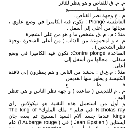
م. م. ق للقناص و هو ينظر للثائر
قـــــــــــــــطــــــــــــــــــــع
م . ع وجهة نظر القناص .
الغاطسة Plongé : تكون فيه الكاميرا في وضع علوي ،
مجالها من أعلى إلى أسفل .
مثلا : م . م .ق لشخص ما و هو من على الشجرة
م .م.و لمجموعة من الذئاب ( من أعلى الشجرة -وجهة
نظر الشخص ) .
الصاعدة Contre plongé: تكون فيه الكاميرا في وضع
سفلي ، مجالها من أسفل إلى
أعلى.
مثلا : م.ع.ق : لحشد من الناس و هم ينظرون إلى نافذة
الكنيسة و يظهر منها القديس
قـــــــــــــــطــــــــــــــــــــع
م . م للقديس ( صاعدة ) و جهة نظر الناس و هي تنظر
إليه .
و أول من استعمل هذه التقنية هو نيكولاس راي
Nicholas ray في فيلم * ملك الملوك* The king of
kings عندما جسد آلام السيد المسيح ثم بعده جان
ايستاين ( Jean Epstien ) في ( l Auberge rouge) عام