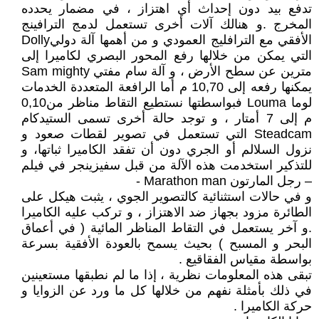
تدفع بيد دون إحداث أي اهتزاز ، في مضمار يحدده
المخرج .و هنالك آلات أخرى تستعمل لدمج الترافينج
الأفقي مع الترافليج العمودي و من أهمها آلة دوليDolly
التي يمكن من خلالها رفع المحور البصري لكاميرا إلى
مترين عن سطح الأرض ، و آلة سام مفتي Sam mighty
يمكنها رفعه إلى 10,70 م أما الرافعة المتعددة الخدمات
لوما Louma فبواسطتها نستطيع التقاط مناظر من0,10
م إلى 7 أمتار ، و توجد حالة أخرى تسمى الستيدكام
Steadcam التي تستعمل في تصوير لقطات صعود و
نزول السلالم أو الجري دون أن تفقد الكاميرا ثباتها، و
للتذكير استخدمت هذه الآلة من قبل سفيزينجر في فيلم
– رجل المارتون Marathon man -
و في حالات استثنائية كالتصوير الجوي ، يثبت هيكل على
الطائرة مزود بجهاز ضد الاهتزاز ، و تركب عليه الكاميرا
.و آخر يستعمل في التقاط المناظر المائية ( في أعماق
البحر و المسبح ) بحيث يسمح بالعودة الأفقية بسرعة
بواسطة مقياس الفقاقيع .
تبقى هذه المعلومات نظرية ، إذا ما لم نطبقها مستعينين
في ذلك بأمثلة نفهم من خلالها كل ما ورد عن الزوايا و
حركة الكاميرا .