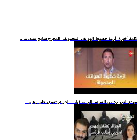
.. كلمة أخيرة -أزمة خطوط الهواتف المحمولة.. المخرج سامح سند: ما
.. مهدي لعريبي: من السينما إلى -مافيا-... الجزائر تقبض على زعيم