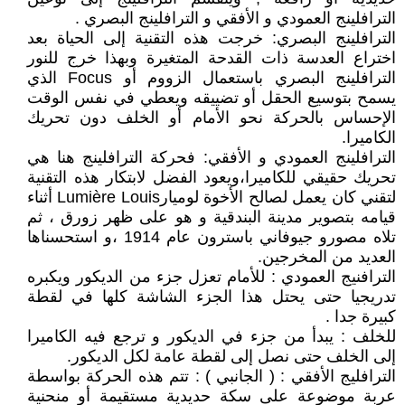
الترافلينج العمودي و الأفقي و الترافلينج البصري .
الترافلينج البصري: خرجت هذه التقنية إلى الحياة بعد
اختراع العدسة ذات القدحة المتغيرة وبهذا خرج للنور
الترافلينج البصري باستعمال الزووم أو Focus الذي
يسمح بتوسيع الحقل أو تضييقه ويعطي في نفس الوقت
الإحساس بالحركة نحو الأمام أو الخلف دون تحريك
الكاميرا.
الترافلينج العمودي و الأفقي: فحركة الترافلينج هنا هي
تحريك حقيقي للكاميرا،ويعود الفضل لابتكار هذه التقنية
لتقني كان يعمل لصالح الأخوة لوميارLumière Louis أثناء
قيامه بتصوير مدينة البندقية و هو على ظهر زورق ، ثم
تلاه مصورو جيوفاني باسترون عام 1914 ،و استحسناها
العديد من المخرجين.
الترافنيج العمودي : للأمام تعزل جزء من الديكور ويكبره
تدريجيا حتى يحتل هذا الجزء الشاشة كلها في لقطة
كبيرة جدا .
للخلف : يبدأ من جزء في الديكور و ترجع فيه الكاميرا
إلى الخلف حتى نصل إلى لقطة عامة لكل الديكور.
الترافليج الأفقي : ( الجانبي ) : تتم هذه الحركة بواسطة
عربة موضوعة على سكة حديدية مستقيمة أو منحنية