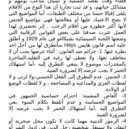
قضاء وقت بقصد التسلية و نسيان متاعب يومهم و
مشاكل حياتهم، و قد ثبت تجاريا أن هذا النوع من الأفلام
يلقى إقبالا حسنا من مختلف الطبقات، أما المواضيع التي
لا يصح الاعتماد عليها أو معالجتها فهي مواضيع الجنس
لأنها أكثر خطورة من أفلام الرعب. . إثر تحضيري لهذا
العمل عثرت صدفتا على بعض القوانين الرقابية التي
وضعتها اللجنة السينمائية بشيكاغو في عام 1929 و أطلق
عليه اسم قانون هايس Hays سأتطرق لها من أجل اخذ
نظرة عنها: 1- جرائم ضد القانون : أثناء عرضها يجب أن لا
يتعاطف نعها، ولا تعطى لها رغبة في التقليد،المتاجرة
بالمخدرات موضوع لا ينبغي التطرق إليه ،أما استهلاك
الخمر لا يجب عرضه إلا لضرورة الفنية.
2- الجنس: عدم التطرق إلى الفعل الجنسي،ولا لزنى و لا
لقطات العري والمداعبة و المضاجعة ، و لا لقطات الوضع
أي الولادة.
3- ألفاض المشينة: احترام حساسية الجمهور في
المواضيع الحساسة و عدم أتلفظ بكلام السوء .بغي
التطرق إليه ،أما استهلاك الخمر لا يجب عرضه إلا
لضرورة الفنية.
4- الرموز الدينية مهما كانت لا تكون محل صخرية أو
انتقاد، ولا تستغل شخصية رجل الدين في ادوار الشر أو