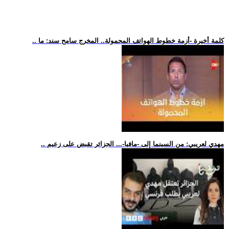
.. كلمة أخيرة -أزمة خطوط الهواتف المحمولة.. المخرج سامح سند: ما
.. مهدي لعريبي: من السينما إلى -مافيا-... الجزائر تقبض على زعيم