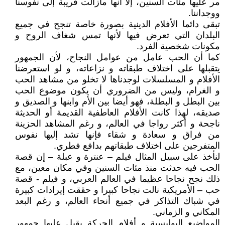
مر عليها مئات السنين، إلا أنها مازالت قريبة إلى نفوسنا
ووجداننا.
تبقى دائما الأفلام الدينية بصورة خاصة تنجح في جميع
البلدان التي تعرض فيها لأنها تمس شغاف الروح و
مكونات شخصية الفرد.
كما أن الحب عامل من عوامل النجاح، لأن الجمهور
يتقبلها على اختلاف طبقاته و نزاعاته، و لو استعرضنا
الأفلام و المسلسلات لوجدناها لا تخلو من مشاهد الحب
و الغرام، وليس من الضروري أن يكون موضوع الحب
بين البطل و البطلة، فهو أيضا بين الأم وابنها و الصديق و
صديقه، لهذا كانت الأفلام العاطفية القديمة أو الحديثة
ناجحة و أكثر رواجا في العالم، و رغم المشاهد الحزينة
من فراق و سعادة و شقاء فإنها تشد إليها نفوس
المتفرجين على اختلاف طبقاتهم بدافع فطري.
لنأخذ على سبيل المثال فيلم – عنترة و عبلة – إن قصة
الحب فيه حدثت منذ مئات السنين وفي مكان معين، مع
ذلك نجح نجاحا عظيما في العالم العربي، و فيلم - قصة
حب – الأمريكية نالت نجاحا كبيرا و حققت إيرادات كبيرة
في شباك التذاكر في جميع أنحاء العالم، و رغم البعد
المكاني و الزماني.
المواضيع البوليسية و أفلام الحركة يقبل عليها جمهور