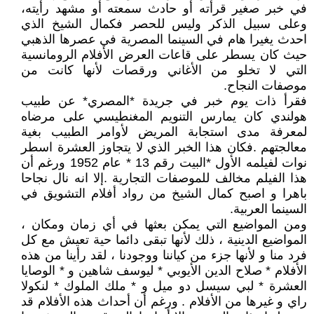
في خبر صغير قرأته أو حادث سمعته أو مشهد رأيته،
وعلى سبيل الذكر وليس للحصر فكمال الشيخ الذي
احدث يغيرا هام في السينما المصرية في عصرها الذهبي
حيث كان يسطر على قاعات العرض الأفلام الرومانسية
التي لا تخلو من الأغاني ورقصات لأنها كانت من
موصفات النجاح.
فقرأ ذات يوم خبر في جريدة *المصري* عن طبيب
هولندي كان يمارس التنويم المغنطيسي على مرضاه
لمعرفة مدى استجابة المريض لأوامر الطبيب بغية
معالجتهم .فكان هذا الخبر الذي لا يتجاوز العشرة اسطر
نوات لفيلمه الأول *البيت رقم 13 * عام 1952 ورغم أن
هذا الفيلم مخالف للموصفات التجارية .إلا انه نال نجاحا
باهرا و اصبح كمال الشيخ من رواد أفلام التشويق في
السينما العربية.
ومن المواضيع التي يمكن بعثها في أي زمان ومكان ،
المواضيع الدينية ، ذلك لأنها تبقى دائما حية تعيش مع كل
فرد منا و لأنها جزء من كياننا ووجودنا ، لقد رأينا من هذه
الأفلام * صلاح الدين الأيوبي * ليوسف شاهين و * الوصايا
العشرة * لبي سيسل دو ميل و * ملك الملوك * لنكولا
راي و غيرها من الأفلام . ورغم أن أحداث هذه الأفلام قد