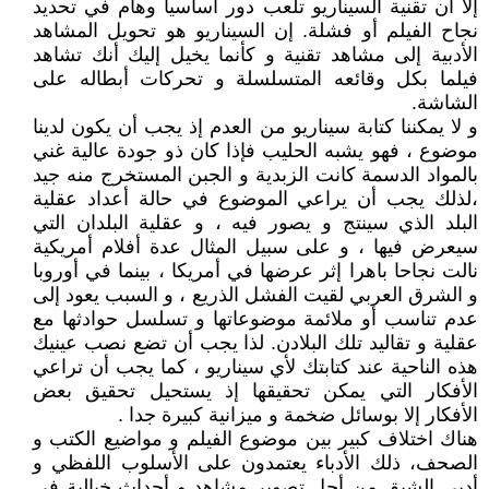
إلا أن تقنية السيناريو تلعب دور أساسيا وهام في تحديد
نجاح الفيلم أو فشلة. إن السيناريو هو تحويل المشاهد
الأدبية إلى مشاهد تقنية و كأنما يخيل إليك أنك تشاهد
فيلما بكل وقائعه المتسلسلة و تحركات أبطاله على
الشاشة.
و لا يمكننا كتابة سيناريو من العدم إذ يجب أن يكون لدينا
موضوع ، فهو يشبه الحليب فإذا كان ذو جودة عالية غني
بالمواد الدسمة كانت الزبدية و الجبن المستخرج منه جيد
،لذلك يجب أن يراعي الموضوع في حالة أعداد عقلية
البلد الذي سينتج و يصور فيه ، و عقلية البلدان التي
سيعرض فيها ، و على سبيل المثال عدة أفلام أمريكية
نالت نجاحا باهرا إثر عرضها في أمريكا ، بينما في أوروبا
و الشرق العربي لقيت الفشل الذريع ، و السبب يعود إلى
عدم تناسب أو ملائمة موضوعاتها و تسلسل حوادثها مع
عقلية و تقاليد تلك البلادن. لذا يجب أن تضع نصب عينيك
هذه الناحية عند كتابتك لأي سيناريو ، كما يجب أن تراعي
الأفكار التي يمكن تحقيقها إذ يستحيل تحقيق بعض
الأفكار إلا بوسائل ضخمة و ميزانية كبيرة جدا .
هناك اختلاف كبير بين موضوع الفيلم و مواضيع الكتب و
الصحف، ذلك الأدباء يعتمدون على الأسلوب اللفظي و
أدبي الشيق من أجل تصوير مشاهد و أحداث خيالية في