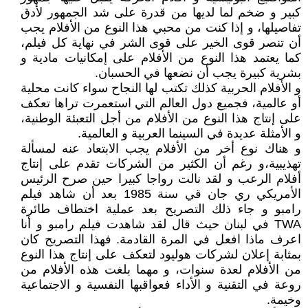
كبير و ضخم لما لديها من قدرة على شد الجمهور لأدق
تفاصيلها، و إذا كنت من محبي هذا النوع من الأفلام يجب
أن تنصر قوى الخير على قوى الشر في نهاية كل فيلم،
كما يعتمد هذا النوع من الأفلام على إمكانيات مادية و
بشرية كبيرة يجب أن نضعها في الحسبان.
و الأفلام الحربية كذلك تكتب لها النجاح سواء كانت محلية
أو عالمية، فجميع دول العالم التي استعمرت تراها تعكف
على إنتاج هذا النوع من الأفلام من أجل التعبئة الوطنية،
و الأمثلة عديدة في السينما العربية و العالمية.
و هناك نوع أخر من الأفلام يجب الابتعاد عنه لمسألة
تهذيبية،و رغم أن الكثير من الشركات تقدم على إنتاج
أفلام الرعب و لقد نالت رواجا كبيرا حين صرح الرئيس
الأمريكي ري جان قي سنة 1985 بعد أن شاهد فيلم
رامبو و جاء ذلك التصريح بعد عملية اختطاف طائرة
TWA في لبنان حيث قال لقد شاهدت فيلم رامبو و أنا
اعرف ماذا افعل في المرة القادمة. فهذا التصريح كان
بمثابة إعلان لشركات هوليود لتعكف على إنتاج هذا النوع
من الأفلام لعدة سنوات، و مهما بلغت هذه الأفلام من
روعة في التقنية و الأداء فعواقبها النفسية و الاجتماعية
وخيمة.