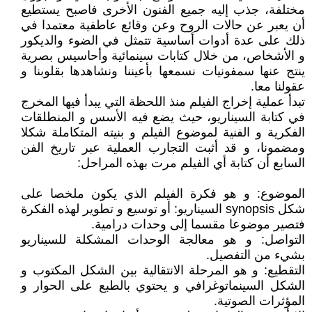
مختلفة، جذب إليه جميع الفنون الأخرى فاصبح يستطيع
أن يعبر عن حالات الروح وعن وقائع عاطفية معتمدا في
ذلك على عدة أدوات أساسية تتمثل في الضوء والديكور
و الأشخاص، من خلال كتابات سينمائية وأحاسيس بصرية
ينتج عنها سمفونيات نسمعها بأعيننا ونشاهدها بقلوبنا و
عقولنا معا.
تبدأ عملية إخراج الفيلم منذ اللحظة التي يبدأ فيها المخرج
في كتابة السيناريو، حيث يضع فيه الأسس و المنطلقات
الفكرية و الفنية لموضوع الفيلم و بنيته المتكاملة شكلا
ومضمونا، و قد أثبت التجارب العملية عبر تاريخ الفن
السابع أن كتابة أي الفيلم مرت بهذه المراحل:
الموضوع: و هو فكرة الفيلم الذي يكون ملخصا على
شكل synopsis السيناريو: أو توسيع و تطوير لهذه الفكرة
فتصير موضوعا مقسما إلى وحدات درامية.
التواصل: و هو معالجة الوحدات المشكلة للسيناريو
بشيء من التفصيل.
التقطيع: و هو المرحلة الانتقالية بين الشكل المكتوب و
الشكل السينماتوغرافي و يحتوي بالطبع على الحوار و
المؤثرات الصوتية.