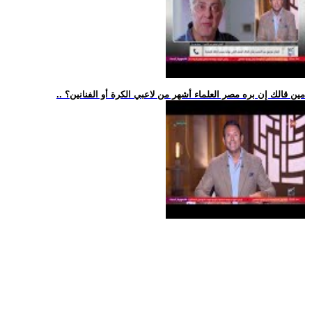
.. مين قالك إن بره مصر العلماء أشهر من لاعبي الكرة أو الفنانين؟