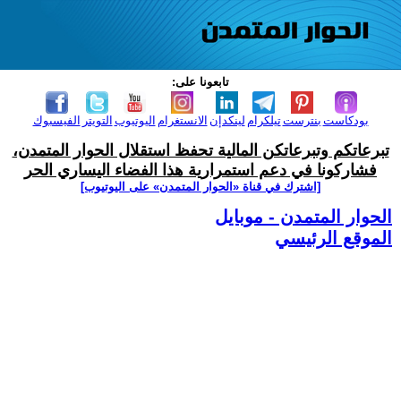
تابعونا على:
بودكاست
بنترست
تيلكرام
لينكدإن
الانستغرام
اليوتيوب
التويتر
الفيسبوك
تبرعاتكم وتبرعاتكن المالية تحفظ استقلال الحوار المتمدن،
فشاركونا في دعم استمرارية هذا الفضاء اليساري الحر
[اشترك في قناة ‫«الحوار المتمدن» على اليوتيوب]
الحوار المتمدن - موبايل
الموقع الرئيسي