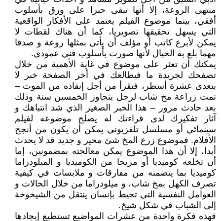
منتهى الروعة، إلا أنها تبقى حبرا على ورق بأسلوب
أفقي، بينما موضوع الفيلم يعتمد على الأفكار الواقعية
التي يسهل تحقيقها تصويريا، كما أن هناك لقطات لا
يمكن لأبرع كاتب أو مؤلف أن يأتي بمثلها روعة و صدقا
مهما بلغ به الخيال لأنها صورت بأسلوب فني عمودي.
يمكنك أن تعثر على موضوع في غاية الأهمية من خلال
تصفحك لجريدة ما فيطالعك في أخر الصفحة خبر لا
يتعدى عشرة أسطر، فتقرأ من أجل إنقاذه من الموت –
تمت زراعة مخ شاب لرجل يتجاوز الخمسين سنة وذلك
بعد حادث مرور – هذا الخبر الصغير الذي شد انتباهك و
آثار تفكيرك لدى قراءتك له يصلح موضوعه لفيلم
سينمائي أو مسلسل تلفزيوني يمكن أن يكون من أنجح
الأفلام. فموضوع زرع المخ شئ محير و جديد قد لا يحدث
أبدا، إلا أن هذا الموضوع يمكن معالجته بمضمونين، إما
أن تخلعه كوميديا أو مزيجا من الكوميديا و الميلودراما
كوميديا بما يتضمنه من مفارقات و ملابسات في كيفية
تصرف الكهل بمخ شاب، و ميلودراما من خلال الحالات و
العوامل النفسية التي تحيط بإنسان ينتقل من الشيخوخة
إلى الشباب في شكل شيخ.
فهذه فكرة واحدة من عشرات المواضيع تستطيع إيجادها