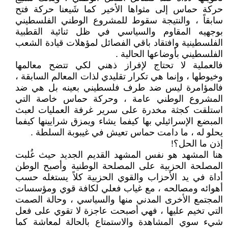
حركة حماس إلى مثواها الأخير كما شَيعنا حركة فتح
سابقاً ، والنتيجة سقوط للمشروع الوطني الفلسطيني
بوجهيه المقاوم والسياسي في ظل ثنائية القطبية
الفلسطينية وافتقاد باقي الفصائل لمؤهلات قيادة الشعب
الفلسطيني بأوضاعها الحالية .
فالعملية لا تحتاج لإفراز ذهني لكي تتضح معالمها
وخيوطها ، وإنما هي تكرار تقليدي لذات المعالم السابقة ،
فالمؤامرة ليس ضد طرف فلسطيني بعينه بل هي ضد
المشروع الوطني عامة ، وحركة حماس خاصة التي
استلقت كجثة مخدرة على سرير غرفة العمليات لعبث
المبضع الإسرائيلي بها كيفما يشاء ويمزق شرايينها كيفما
يحلو له ، ما دامت حماس تعيش في غيبوبة السلطة .
إذن ما الحل؟!
هنا المشهد هو نفس المشهد القديم الجديد حيث غُلبت
المصلحة الحزبية على المصلحة الوطنية وأصبح الوطن
أداة في يد الأحزاب والقوي الحزبية كلاً يستغله حسب
أهوائه ومصالحه ، مع غياب فعلي لكافة قوي ومؤسسات
المجتمع الأخرى المدني منها والسياسي ، وحالة الصمت
التي تخيم عليها ، فهي أصبحت عاجزة لا تقوي على فعل
شيء سوي المشاهدة والاستمتاع بالحالة لمعاشة كما