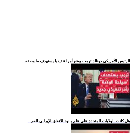
.. الرئيس الأمريكي دونالد ترمب يوقع أمرا تنفيذيا يستهدف ما وصفه
.. هل كانت الولايات المتحدة على علم ببنود الاتفاق الإيراني العم