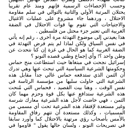
وحسب الإحصاءات الرسمية فإنهم ومنذ عام تقريبا
يحتلان المرتبة الأولي والثانية بالتوالي في سلم مقاومة
الاحتلال ، وردهما جاء مشروع على عمليات الاغتيال
والاجتياحات التي تقوم بها قوات الاحتلال في الضفة
الغربية التي تعتبر جزء محتل من فلسطين .
هذا يعيدني إلى موضوع التهدئة مرة أخرى ، رغم إنه يأتي
في نفس السياق ولكن لماذا لم يتم فرض التهدئة في
الضفة الغربية كما هو الحال في غزة إن كنا نتحدث عن
وطن واحد ؟! وأي إجماع وطني قصده النونو ؟
إسرائيل نجحت في مبتغاها حيث استطاعت منح حماس
وحكومتها الشرعية السياسية التي تبحث عنها وهي تدرك
أن الثمن الذي ستدفعه حماس غالي جداً مقابل هذه
الشرعية التي حاولت سلبها من مؤسسة الرئاسة في
نفس الوقت ، وهنا بيت القصيد ، فحماس التي مُنحت
هذه الشرعية ستدافع عنها بكل قوة وحزم مهما كان
الثمن ، فهي خاضت لأجل هذه الشرعية معارك شرسة
وغير مستعدة لإفتقاد هذه الشرعية تحت أي مسمي من
المسميات ، وكذلك مستعدة أن تتهم رفاق المقاومة
بالأمس بأصحاب رؤي مرتهنة بالاحتلال كما وأورد سابقا
في تصريحات النونو ، ولسان حالها يقول " قاوموا في