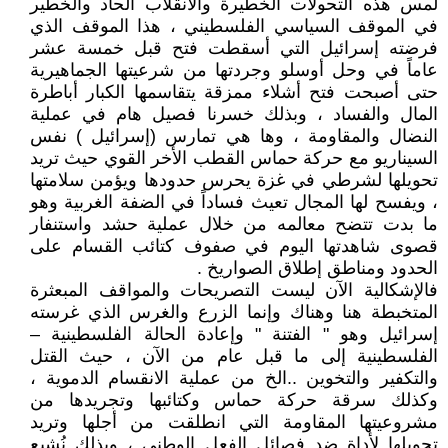
لمس هذه التحولات الخطيرة والانقلاب الحاد والخطير
في الموقف السياسي الفلسطيني ، هذا الموقف الذي
فرضته إسرائيل التي أسقطت فتح قبل خمسة عشر
عاماً في وحل أوسلو وجردتها من شرعيتها الجماهيرية
حتى أصبحت فتح أشلاء ممزقة يتقاسمها الكبار أباطرة
المال والفساد ، وبذلك خسرنا فصيل هام في عملية
النضال والمقاومة ، وها هي تمارس (إسرائيل ) نفس
السيناريو مع حركة حماس القطب الأخر القوي حيث تريد
تحويلها لشرطي في غزة يحرس حدودها ويؤمن سلامتها
، ويفسح لها المجال تعيث فساداً في الضفة الغربية وهو
ما بدت تتضح معالمه من خلال عملية حشد واستنفار
قصوى شاهدتها اليوم في صفوف كتائب القسام على
الحدود ومناطق إطلاق الصواريخ .
فالإشكالية الآن ليست التصريحات والمواقف المبعثرة
المتخبطة هنا وهناك وإنما الزرع والغرس الذي غرسته
إسرائيل وهو " الفتنة " وإعادة الحالة الفلسطينية –
الفلسطينية إلى ما قبل عام من الآن ، حيث القتل
والتكفير والتخوين ..الخ من عملية الانقسام الدموية ،
وكذلك سرقة حركة حماس وكتائبها وتجريدها من
مشروعيتها المقاومة التي انطلقت من أجلها وتريد
تحويلها لأداة ضد فصائل الفعل الوطني ، وبذلك نُشيع