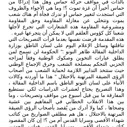
بالذات في مواقف حركة حماس وهل هذا إدراكاً من
حماس أخيراً أن غزة تموت ؟! وما هي الأجواء والظروف
التي استجدت لتغيير حماس أو تدرك فجأة أم هناك شعب
يموت وتتخلي عن مغازلة المقاومة وحق المقاومة
ومشروعية المقاومة هذه الشعارات التي تجرع لأجلها
شعبنا كل كؤوس العلقم التي لا يمكن أن يتجرعها غيره .
هذه المقدمة فرضت نفسها بعدما قرأت التصريحات التي
تناقلتها وسائل الإعلام اليوم على لسان الناطق بوزارة
الداخلية المقالة طاهر النونو :" الحكومة لن تسمح لمن
يطلق عبارات التخوين وصكوك الوطنية وفقاً لمزاجه
الحزبي التحكم بمصلحة الشعب وخرق الإجماع الوطني
حيث ستتخذ التدابير اللازمة لحماية الشعب من أصحاب
الرؤى الضيقة المرتهنة بالاحتلال " هذا ما أوردته وكالات
الأنباء على لسان النونو الناطق باسم الداخلية المقالة ،
وهذا التصريح يحتاج لعشرات الدراسات لكي نستطيع
المفارقة ما بين قبل أسبوع من مواقف وتصريحات ، وما
بين هذا الانقلاب الخطابي في المفاهيم بين عشية
وضحاها ، كما ولا أدرك من يُقصد بأصحاب الرؤى الضيقة
المرتهنة بالاحتلال ، هل هم مطلقي الصواريخ من كتائب
شهداء الأقصى وسرايا القدس أم من ؟! إن كان المقصود
كتائب شهداء الأقصى وسرايا القدس فهاتين الجهتين