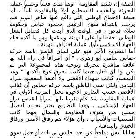
الضفة إن شئتم المقاومة " وهنا تمت فعلياً وعملياً عملية
التجزئة والتفتيت لفلسطين أولاً وللمقاومة ثانياً ، أما
صيغة الإجماع الوطني التي دافع عنها طاهر النونو فلم
يرحب بالتهدئة سوي الرئيس محمود عباس وحكومة
سلام فياض ، في الوقت الذي أبدت كل فصائل الفعل
الوطني تحفظاتها على التهدئة وسقفها وهو ما أكده قيام
الجهاد الإسلامي بأول عملية اختراق للتهدئة .
أما التصريح الآخر فهو على لسان الناطق باسم حركة
حماس سامي أبو زهري : " أن أطرافاً في رام الله لها
علاقة مباشرة بتحريك وتوجيه هذه المجموعة التي لم
يكن لها أي فعل حينما كانت تحرق غزة بأكملها " وهنا
المقصود كتائب شهداء الأقصى ولا أعتقد المقصود سرايا
القدس ولكن نسي الناطق باسم حركة حماس أن كتائب
الأقصى حسب التقارير الأخيرة تحتل المرتبة الأولي في
عملية المقاومة منذ عام تقريبا يليها سرايا القدس ذراع
الجهاد الإسلامي ، وهذا التصريح يعتبر تجريد لفصيل
مسلح من شرف المقاومة والنضال مهما كانت
المسميات والأسباب ، وأن هؤلاء هم رفاق الأمس ورفاق
الخندق والبندقية .
هنا أنا ليس مدافعاً عن أحد، فليس لي ناقة أو جمل سوي