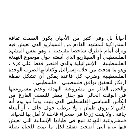
أحياناً بل وفي كثير من الأحيان يكون الصمت ثقافة
استدراكية للمشهد القادم من السيناريو الذي تعيش فيه
وتراه أمام ناظرك شاخصا بتقليديته ، وهو نفس المشهد
الفلسطيني أو السيناريو الذي أتبعته حول موضوع التهدئة
الفلسطينية – الإسرائيلية والذي اقتصر فقط على غزة ،
وهو ما هدفت من خلاله إسرائيل وكعاداتها لضرب الوحدة
الفلسطينية وضرب كل قاعدة يمكن أن تشكل نقطة
ارتكاز لتحقيق توافق فلسطيني – فلسطيني .
والجدل الدائر بين مشروعية التهدئة وعدم مشروعيتها
في الوقت الحالي هو جدل ينظر للنصف الفارغ من
الكأس السياسي الفلسطيني الذي يثبت يوماً تلو يوم أنه
كأس لا يروي ظمآن ، ولا يرطب جوف جاف ، أو أمعاء
جافة ، ولا ينبت زرعاً في صحراء قاحلة لا أمل بها للحياة.
فمشروعية التهدئة تنبع في طياتها الإنسانية التي تعيش
فيها غزة التي أضحت تفتقد لكل ما يمت للحياة بصلة