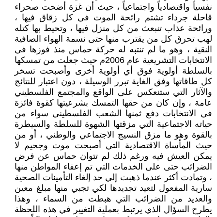
نفسياً واقتصادياً واجتماعياً ، حيث أن غزة أضحت صحراء
قاحلة جرداء تشتم رائحة الموت في كل زقاق فيها ،
ورائحة عذاب تنبعث من كل منزل فيها ، وتحيط بها كتله
لهب تحرق كل من يقترب منها حتى نسمة الهواء الصافية
النقية ، وهو ما لم تنتبه له حركة حماس منذ فوزها في
الانتخابات التشريعية عام 2006م حيث جعلت من تمسكها
بالسلطة أولوية فوق أي أولوية أخرى وأصبحت تسخر
كل طاقاتها وفق الغاية تبرر الوسيلة ، دون اعتبار للنتائج
والآثار التي ستنعكس على الواقع والمجتمع الفلسطيني
عامة ، وإن كان من حقها التمسك بشرعيتها كقوة فائزة
في الانتخابات دفع ثمنها الشعب الفلسطيني سواء من
حياته الاجتماعية التي مزقتها الشهوة للسلطة والسيطرة
بالقوة وهو ما مزق النسيج الاجتماعي والوطني ، أو من
حيث المأساة الاقتصادية التي أصبحت موت وجحيم لا
يمكن العيش فيه ورغم ذلك لم تتوان حماس عن فرض
الضرائب حتى على الخدمات التي تم إعفاء المواطن منها
، وتمادت أكثر عندما ذهبت إلي حد إلغاء التأمينات الصحية
سارية المفعول لتعيد تجديدها لكي تجبي منها مبلغ معين
والعديد من الضرائب التي هبطت من السماء ، وهذا
يطرح السؤال الذي يرتبط بعملية التغيير في هذه اللحظة