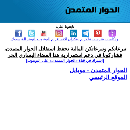
تابعونا على:
بودكاست
بنترست
تيلكرام
لينكدإن
الانستغرام
اليوتيوب
التويتر
الفيسبوك
تبرعاتكم وتبرعاتكن المالية تحفظ استقلال الحوار المتمدن،
فشاركونا في دعم استمرارية هذا الفضاء اليساري الحر
[اشترك في قناة ‫«الحوار المتمدن» على اليوتيوب]
الحوار المتمدن - موبايل
الموقع الرئيسي