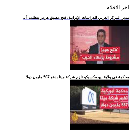
اخر الافلام
.. مدير المركز العربي للدراسات الإيرانية: فتح مضيق هرمز يتطلب أ
.. محكمة في ولاية نيو مكسيكو تلزم شركة ميتا بدفع 567 مليون دولا