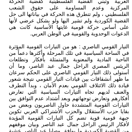
العربية وتبني القضية الفلسطينية كقضية الحركة
المركزية وعدم المساومة على حقوق الشعب
الفلسطيني ، ولم تتطرق هذه الحركة في بياناتها الى حل
القضية الكوردية ولم تشير اليها ولو بشكل عرضي لأنها
على أساس حركة قومية غايتها الأساسية كانت هي
الدعوات الوحدوية والقومية في الوطن العربي.
التيار القومي الناصري : هو من التيارات القومية المؤثرة
في الساحة السياسية في تلك المرحلة وأكثرها دعماً من
الناحية المادية والمعنوية والمتمثلة بأفكار وتطلعات
الريئس المصري الراحل جمال عبد الناصر، وما أن
أستولى ذلك التيار القومي الناصري على الحكم سرعان
ما ظهر أنشقاقات بين قيادات التيار القومي نتيجة شعور
قيادة ذلك الائتلاف القومي بعدم الأمان ، وبدأ التطرف
والعنف لديهم تجاه التيارات السياسية التي تعارض
أفكارهم وتعارض توجهاتهم وبعد أشتداد عدم التوافق بين
التيارات القومية المتشددة حاول الناصريون وبعض من
بقايا حزب الأستقلال والحزب الأشتراكي العربي تكوين
جبهة قومية قوية تضم كل التيارات القومية المؤيدة
لأفكار الرئيس الراحل جمال عبد الناصر وبيان موقفهم
من القضية الكوردية ما يوافق وصايا عبد الناصر عشية