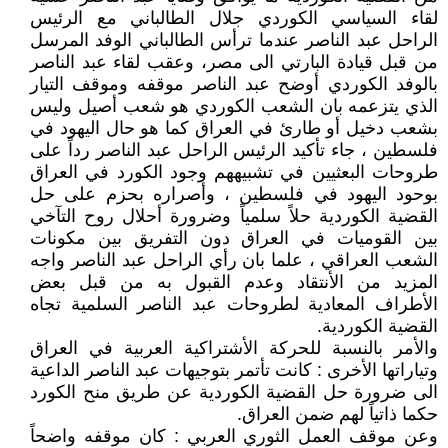
لقاء السياسي الكوردي جلال الطالباني مع الرئيس
الراحل عبد الناصر عندما ترأس الطالباني الوفد المرسل
من قبل قيادة البارتي الى مصر، وعقب لقاء عبد الناصر
بالوفد الكوردي أوضح عبد الناصر موقفه وموقف التيار
الذي يتزعمه بان الشعب الكوردي هو شعب أصيل وليس
بشعب دخيل أو طارئ في العراق كما هو حال اليهود في
فلسطين ، جاء تأكيد الرئيس الراحل عبد الناصر رداً على
طروحات البعثيين في تشبيههم وجود الكورد في العراق
بوحود اليهود في فلسطين ، وأصراره بحزم على حل
القضية الكوردية حلاً سلمياً وضرورة أحلال روح التآخي
بين القوميات في العراق دون التفريق بين مكونات
الشعب العراقي ، علما بان رأي الراحل عبد الناصر واجه
المزيد من الأنتقاد وعدم القبول به من قبل بعض
الأطراف المعادية لطروحات عبد الناصر السلمية تجاه
القضية الكوردية.
والأمر بالنسبة للحركة الأشتراكية العربية في العراق
وتياراتها الأخرى : كانت تأتمر بتوجيهات عبد الناصر الداعية
الى ضرورة حل القضية الكوردية عن طريق منح الكورد
حكما ذاتياً لهم ضمن العراق.
وعن موقف العمل الثوري العربي : كان موقفه واضحاً