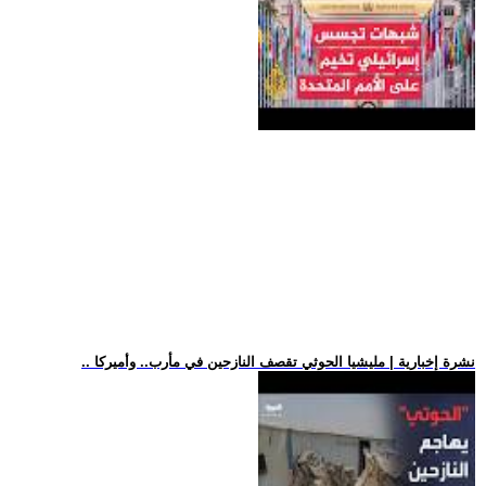
.. نشرة إخبارية | مليشيا الحوثي تقصف النازحين في مأرب.. وأميركا