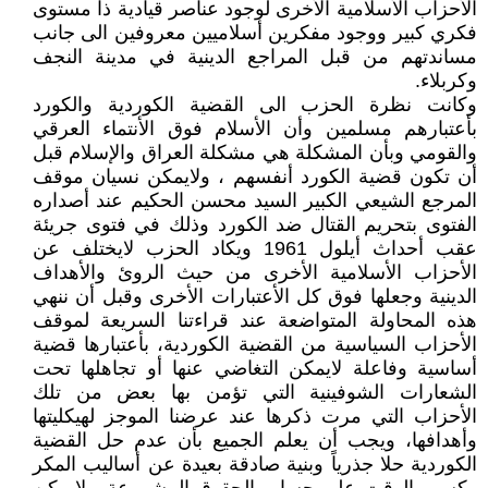
الأحزاب الأسلامية الأخرى لوجود عناصر قيادية ذا مستوى
فكري كبير ووجود مفكرين أسلاميين معروفين الى جانب
مساندتهم من قبل المراجع الدينية في مدينة النجف
وكربلاء.
وكانت نظرة الحزب الى القضية الكوردية والكورد
بأعتبارهم مسلمين وأن الأسلام فوق الأنتماء العرقي
والقومي وبأن المشكلة هي مشكلة العراق والإسلام قبل
أن تكون قضية الكورد أنفسهم ، ولايمكن نسيان موقف
المرجع الشيعي الكبير السيد محسن الحكيم عند أصداره
الفتوى بتحريم القتال ضد الكورد وذلك في فتوى جريئة
عقب أحداث أيلول 1961 ويكاد الحزب لايختلف عن
الأحزاب الأسلامية الأخرى من حيث الروئ والأهداف
الدينية وجعلها فوق كل الأعتبارات الأخرى وقبل أن ننهي
هذه المحاولة المتواضعة عند قراءتنا السريعة لموقف
الأحزاب السياسية من القضية الكوردية، بأعتبارها قضية
أساسية وفاعلة لايمكن التغاضي عنها أو تجاهلها تحت
الشعارات الشوفينية التي تؤمن بها بعض من تلك
الأحزاب التي مرت ذكرها عند عرضنا الموجز لهيكليتها
وأهدافها، ويجب أن يعلم الجميع بأن عدم حل القضية
الكوردية حلا جذرياً وبنية صادقة بعيدة عن أساليب المكر