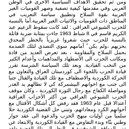
ومن ثم تحقيق الأهداف السياسية الأخرى في الوطن
العربي وفي مقدمتها كيفية تصفية وصهر القوميات الغير
العربية بقوة السلاح وتطبيق سياسة التعريب في
المناطق ذات القوميات والاثنيات الغير العربية.أما بالنسبة
للحزب الشيوعي العراقي : لقد كانت سقوط الزعيم عبد
الكريم قاسم في 8 شباط 1963 جاءت بمثابة ضربة قاتلة
بالنسبة للحزب حيث شعروا غريزياً بالخطر المحدق
بحزبهم ،ولم يكن ً أمامهم سوى التصدي لتلك الصدمة
بحمل السلاح والمقاومة ، بعد تعرض العديد من قادة
ومكاتب الحزب الى الأضطهاد والمداهمات وأعدام الكثير
من النخب القيادية. وبعد تلك السياسة الشرسة تقرر
قيادة الحزب باللجوء الى كوردستان العراق والتعاون مع
الحركة الكوردية والاصطفاف مع تلك القيادة والقتال جنبا
الى جنب مع اخوانهم البيشمركة كي لا تطالهم يد الغدر
ومواصلة الكفاح مع رجال الثورة الكوردية ، وكان موقف
الحزب الشيوعي العراقي من أكثر الأحزاب العراقية
أعتدالا قبل عام 1963 فقد رفض كل أشكال الأقتتال مع
أخوانهم الكرد ومعاداتهم. وتبني حل القضية الكوردية حلا
سلمياً من أوليات منهج الحزب والدعوة الى عقد حوار
وطني بنّاء وبدء التفاوض مع القيادة الكوردية والابتعاد عن
تبني المواقف الشوفينية في النظر الى تلك القضية.ولقد