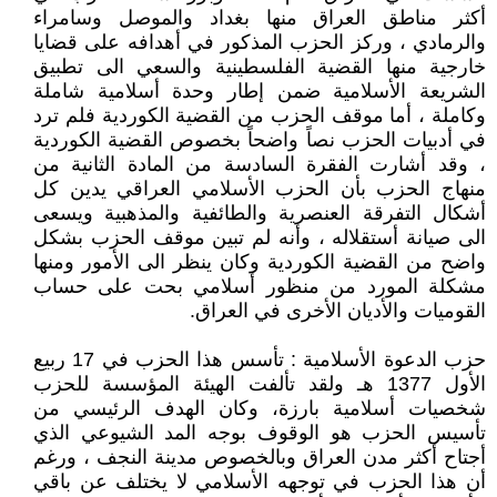
أكثر مناطق العراق منها بغداد والموصل وسامراء
والرمادي ، وركز الحزب المذكور في أهدافه على قضايا
خارجية منها القضية الفلسطينية والسعي الى تطبيق
الشريعة الأسلامية ضمن إطار وحدة أسلامية شاملة
وكاملة ، أما موقف الحزب من القضية الكوردية فلم ترد
في أدبيات الحزب نصاً واضحاً بخصوص القضية الكوردية
، وقد أشارت الفقرة السادسة من المادة الثانية من
منهاج الحزب بأن الحزب الأسلامي العراقي يدين كل
أشكال التفرقة العنصرية والطائفية والمذهبية ويسعى
الى صيانة أستقلاله ، وأنه لم تبين موقف الحزب بشكل
واضح من القضية الكوردية وكان ينظر الى الأمور ومنها
مشكلة المورد من منظور أسلامي بحت على حساب
القوميات والأديان الأخرى في العراق.
حزب الدعوة الأسلامية : تأسس هذا الحزب في 17 ربيع
الأول 1377 هـ ولقد تألفت الهيئة المؤسسة للحزب
شخصيات أسلامية بارزة، وكان الهدف الرئيسي من
تأسيس الحزب هو الوقوف بوجه المد الشيوعي الذي
أجتاح أكثر مدن العراق وبالخصوص مدينة النجف ، ورغم
أن هذا الحزب في توجهه الأسلامي لا يختلف عن باقي