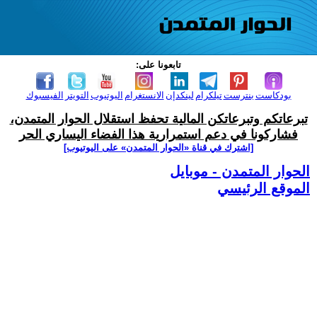
تابعونا على:
بودكاست
بنترست
تيلكرام
لينكدإن
الانستغرام
اليوتيوب
التويتر
الفيسبوك
تبرعاتكم وتبرعاتكن المالية تحفظ استقلال الحوار المتمدن،
فشاركونا في دعم استمرارية هذا الفضاء اليساري الحر
[اشترك في قناة ‫«الحوار المتمدن» على اليوتيوب]
الحوار المتمدن - موبايل
الموقع الرئيسي