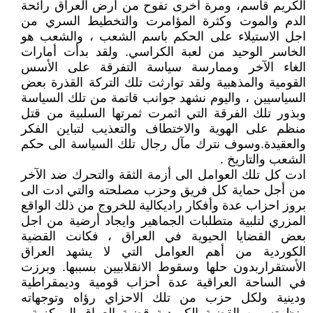
الكريم قاسم، ومرة أخرى تفوح من أرض العراق رائحة
الدم والموت وكثرة المؤامرت والتخطيط السري من
اجل الاستيلاء على الحكم باسم الشعب ، والشعب هو
الخاسر الوحيد من لعبة الكراسي. ولقد بدأت أمارات
الغاء الآخر وممارسة سياسة التفرقة على الأسس
القومية والمذهبية ولقد توارثت تلك التركة القذرة بعض
السياسيين ، واليوم نشهد جوانب قاتمة من تلك السياسة
وبذور تلك الفرقة التي اثمرت ثمرتها السلبية من قتل
منظم على الهوية والاختطاف والتعذيب لتباين الفكر
والعقيدة.وسوف نترك مآل رجال تلك السياسة الى حكم
الشعب والتاريخ .
ادت كل تلك العوامل الى أزمة الثقة والتحرك ضد الآخر
من أجل حماية كل فريق وحزب مصلحته والتي ادت الى
بروز احزاب عدة وأفكار راديكالية للخروج من ذلك الواقع
المزري لتلبية متطلبات الجماهير وايجاد أرضية من اجل
بعض القضايا الحيوية في العراق ، فكانت القضية
الكوردية من أهم العوامل التي لا يشهد العراق
الأستقراربدون حلها وسقوط الانقلابيين بسببها. وبرزت
في الساحة العراقية عدة أحزاب قومية وديمقراطية
ودينية ولكل حزب من تلك الاحزاي رؤاه وتوجهاته