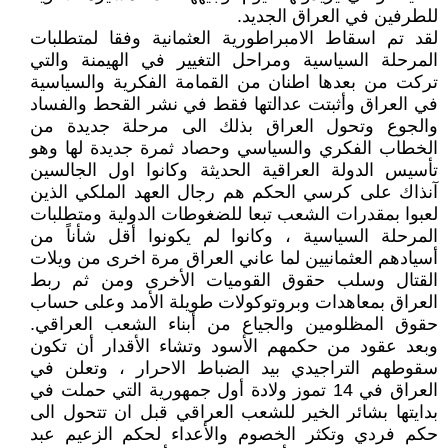
للطرفين في العراق الجديد.
لقد تم اسقاط الامبراطورية العثمانية وفقا لمتطلبات
المرحلة السياسية ومراحل التغيير في الهيمنة والتي
تركت من بعدها اطنان من القمامة الفكرية والسياسية
في العراق وأثبتت عدالتها فقط في نشر القحط والفساد
والجوع وتحول العراق بذلك الى مرحلة جديدة من
الخطاب الفكري والسياسي وحصاد ثمرة جديدة لها وهو
تأسيس الدولة العراقية الحديثة وكانوا اول الجالسين
آنذاك على كرسي الحكم هم رجال العهد الملكي الذين
لعبوا بمقدرات الشعب تبعا للضغوطات الدولية ومتطلبات
المرحلة السياسية ، وكانوا لم يكونوا أقل شأناً من
أسيادهم العثمانيين لما عاني العراق مرة اخرى من ويلات
القتال وسلب حقوق القوميات الأخرى ومن ثم ربط
العراق بمعاهدات وبروتوكولات طويلة الأمد وعلى حساب
حقوق المظلومين والجياع من أبناء الشعب العراقي.
وبعد عقود من حكمهم الأسود وتشاء الأقدار أن تكون
سقوطهم التراجيدي بيد الضباط الاحرار ، وتعلن في
العراق في 14 تموز ولادة أول جمهورية التي حملت في
بدايتها بشائر الخير للشعب العراقي قبل ان تتحول الى
حكم فردي وتكثر الخصوم والأعداء لحكم الزعيم عبد