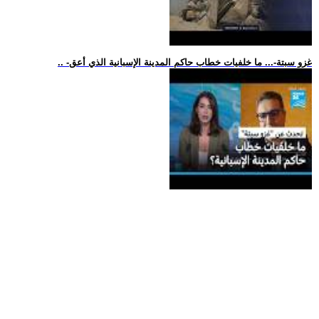
.. -غزو سبتة-... ما خلفيات خطاب حاكم المدينة الإسبانية الذي أعق