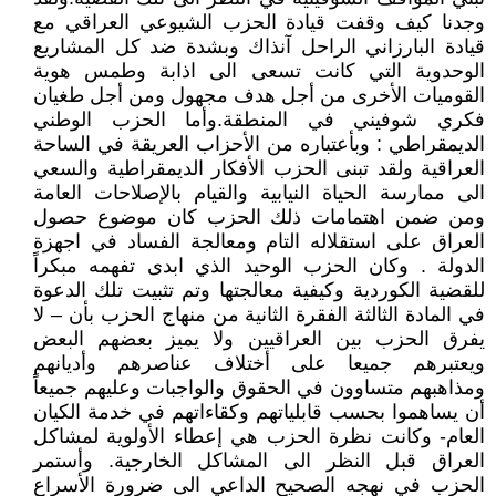
وجدنا كيف وقفت قيادة الحزب الشيوعي العراقي مع
قيادة البارزاني الراحل آنذاك وبشدة ضد كل المشاريع
الوحدوية التي كانت تسعى الى اذابة وطمس هوية
القوميات الأخرى من أجل هدف مجهول ومن أجل طغيان
فكري شوفيني في المنطقة.وأما الحزب الوطني
الديمقراطي : وبأعتباره من الأحزاب العريقة في الساحة
العراقية ولقد تبنى الحزب الأفكار الديمقراطية والسعي
الى ممارسة الحياة النيابية والقيام بالإصلاحات العامة
ومن ضمن اهتمامات ذلك الحزب كان موضوع حصول
العراق على استقلاله التام ومعالجة الفساد في اجهزة
الدولة . وكان الحزب الوحيد الذي ابدى تفهمه مبكراً
للقضية الكوردية وكيفية معالجتها وتم تثبيت تلك الدعوة
في المادة الثالثة الفقرة الثانية من منهاج الحزب بأن – لا
يفرق الحزب بين العراقيين ولا يميز بعضهم البعض
ويعتبرهم جميعا على أختلاف عناصرهم وأديانهم
ومذاهبهم متساوون في الحقوق والواجبات وعليهم جميعاً
أن يساهموا بحسب قابلياتهم وكقاءاتهم في خدمة الكيان
العام- وكانت نظرة الحزب هي إعطاء الأولوية لمشاكل
العراق قبل النظر الى المشاكل الخارجية. وأستمر
الحزب في نهجه الصحيح الداعي الى ضرورة الأسراع