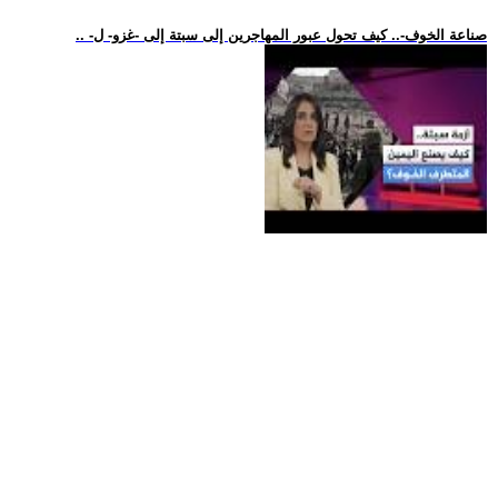
.. -صناعة الخوف-.. كيف تحول عبور المهاجرين إلى سبتة إلى -غزو- ل