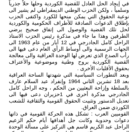
في إيجاد الحل العادل للقضية الكوردية وحلها حلاً جذرياً
وسلمياً ، ولكن الحزب الوطني الديمقراطي لم يشير الى
نوعية الحقوق التي يمكن منحها للكورد واكتفى الحزب
بإطلاق الدعوات الصادقة للأطراف الحكومية والكوردية
لحل تلك القضية والوصول الى إتفاق صحيح يرضي
الطرفين وهذا ما جاء في مذكرة رئيس الحزب الاستاذ
الراحل كامل الجادرجي في 12 أيار من عام 1963 الى
الجهات الرسمية والى أوساط الرأي العام دعى فيها الى
رأب الصدع الذي تعرض لها الوحدة العراقية والى معالجة
القضية الكوردية بروح وطنية وموضوعية والأعتراف
بحقوق الأقليات الأخرى .
وبعد التطورات السياسية التي شهدتها الساحة العراقية
بعد 18 تشرين الثاني 1964 وإنفراد عبد السلام عارف
بالسلطة وإزاحة البعثيين من الحكم ، وجه الراحل كامل
الجادرجي مذكرة أخرى في 1حزيران دعى فيها الى
تعديل الدستور وتثبيت الحقوق القومية والثقافية للشعب
الكوردي ضمن العراق.
القوميين العرب : تشكل هذه الحركة القومية في ذاتها
دعوات وحدوية وكانت جل أهدافها أيام حكم الزعيم
الراحل عبد الكريم قاسم هي التركيز على مسألة الوحدة