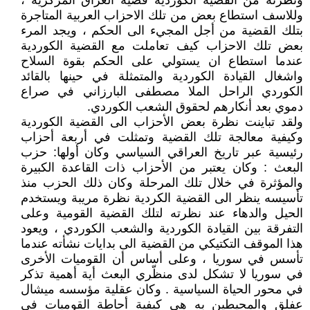
ونظرته من القضية الكوردية قضية العراق المركزية ،
وللاسف استطاع بعض من تلك الاحزاب العربية المتاجرة
بتلك القضية من أجل المجيء الى الحكم ، ويجد المرء
بعض تلك الاحزاب كيف تعاملت مع القضية الكوردية
عندما استطاع ان يستولي على الحكم بقوة السلاح
واشغال القيادة الكوردية والمتمثلة في حينها بالقائد
الكوردي الراحل الملا مصطفى البارزاني في صراع
دموي بعد أنكارهم لحقوق الشعب الكوردي.
ولقد تباينت نظرة بعض الأحزاب الى القضية الكوردية
وكيفية معالجة تلك القضية وتمثلت في أربعة أحزاب
رئيسية عبر تاريخ العراقي السياسي وكان أولها: حزب
البعث : وكان يعتبر من الأحزاب ذات القاعدة الكبيرة
والمؤثرة في خلال تلك المرحلة وكان ذلك الحزب منذ
تأسيسه ينظر الى القضية الكردية نظرة مريبة ويستخدم
الحيل والدهاء عند نظرته لتلك القضية القومية وعلى
التفرقة بين القيادة الكوردية والشعب الكوردي ، ويعود
هذا الموقف التكتيكي من القضية الى بدايات نشأته عندما
تأسس في سوريا ، وعلى أساس أن القوميات الأخرى
في سوريا لا تشكل لدى منظّري البعث أية أهمية تذكر
في محور الحياة السياسية . وكان عقلية مؤسسه ميشال
عفلق والمحيطين به هي كيفية أحاطة القوميات في