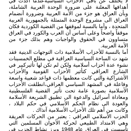
لا يختلف عن باقي الأحزاب السياسيةعندما أكدت في
أهدافها المعلنة على ضرورة الوحدة العربية الشاملة،
وبأن العراق هو جزء من الأمة العربية وضرورة أنضمام
العراق الى مشروع الوحدة المتمثلة بالجمهورية العربية
المتحدة ، وأما بالنسبة لموقفها من القضية الكوردية فكان
موقفاً واضحاً وعلى أساس أن العرب والكورد في العراق
متساوون في الحقوق والواجبات وهم بذلك جزء من
الأمة العربية.
أما بالنسبة للأحزاب الأسلامية ذات التوجهات الدينية فقد
شهد ت الساحة السياسية العراقية في مطلع الخمسينات
نشوء عدة أحزاب أسلامية ولكن لم تكن لها تأثيركبير في
الشارع العراقي كتأثير الأحزاب القومية والأحزاب
الأشتراكية والتي كانت معظمها ذات قواعد شعبية واسعة
وفاعلة في المشهد السياسي العراقي،انطلقت الأحزاب
الأسلامية بصورة عامة تحت تأثير القضية الفلسطينية
ومعاداة أسرائيل والدعوة الى تطبيق الشريعة الأسلامة
والعودة الى نظام الحكم الأسلامي في حكم البلاد ،
وكانت من أهم تلك الأحزاب الأسلامية آنذاك .
الحزب الأسلامي العراقي : يعتبر من الحركات العريقة
وهي الامتداد الطبيعي لحركة الأخوان المسلمين التي
تأسست في العراق عام 1948 وبرز نشاط الحزب في