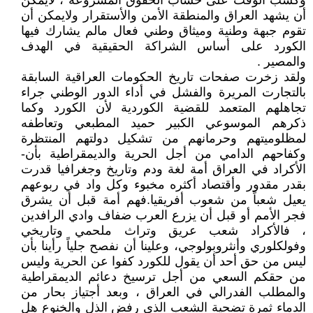
وكسب الوقت على حساب الحقوق المشروعة ، لايمكن
أن يشهد العراق والمنطقة الأمن والأستقرار ولايمكن أن
تقوم جبهة وطنية وميثاق وطني فعال مالم يشارك فيها
الكورد على أساس الشراكة الحقيقية في الهدف
والمصير .
ولقد زخرت صفحات تاريخ الحكومات العراقية السابقة
بالتجارت المريرة والفشل في أداء الدور الوطني جراء
تجاهلهم المتعمد للقضية الكوردية لأن الكورد وكما
ذكرهم الموسوعي الكبير حميد المطبعي وتعاطفه
لمظلوميتهم وحرمانهم من تشكيل دولتهم المنتظرة
وكفاحهم الدامي من أجل الحرية والديمقراطية بأن-
الأكراد في العراق أمة لغة ودم وتاريخ وجغرافيا قدرت
بقدر مقدور وأقتصاد أكثره مخبوء وكل واد في ربوعهم
يعيل شعباً من شعوب أفريقيا.فهم أمة قبل أن يشرق
فجر الأمم أو قبل أن يزرع العرب ضفاف وادي الرافدين
، فالأكراد شعب عريق وتراث ملحمي وتاريخي
وفولكلوري وأنثروبولوجي، وعلينا أن نفصح جلياً رأينا بأن
ليس من حق أحد أن يقول للكورد كفوا عن الحرية وليس
من حقكم السعي من أجل ترسيخ دعائم الديمقراطية
والمطلب الفدرالي في العراق ، وبعد أجتياز بحار من
الدماء ثمرة تضحية الشعب الذي رفض الذل والخنوع هل