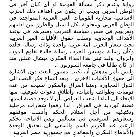
زواية وعدم ذكر مسألة القومية او أي كيان آخر في
الوطن العربي ويجب ان يكون من اهداف ذلك الحزب
الاساسية محاربة القوميات الغير العربية المتواجدة في
الوطن العربي ومحاولة بكل السبل والطرق من اذابتهم
وتعريبهم في ضمن سياسة التعريب وصهرهم في بوتقة
الأهداف الوحدوية وسلب حقوق الأقليات الغير العربية
تحت شعار الحزب امة عربية واحدة وذات رسالة خالدة
وكأن رسالة مؤسس الحزب رسالة خالدة تقاوم الموت
والزوال. ولقد تبنى هذا العداء الفكري ميشال عفلق منذ
ان كان طالبا في جامعة السوربون !.
وليس بأمر مدهش أن يكتب دستور البعث دون الاشارة
الى حقوق الأقليات الاخرى ، وبعد اتساع فكر البعث الى
الدول المجاورة ومنها العراق والمكون نسيجه من عدة
قوميات وطوائف وأثنيات، وأطلاق دعوات شوفينية منها
الإيحاء الى أبناء الشعب العراقي بأن لا توجد قضية اسمها
قضية كوردية في العراق ، لذا رفعوا شعارات مرحلية
وتكتيكية من أجل استلام الحكم وأنصب موقفهم
وشعارهم الشوفيني في مسألتين وهي الاطاحة بخكم
الزعيم عبد الكريم قاسم والسعي الى تحقيق الوحدة
والأندماج الفكري والعقائدي مع جمهورية مصر العربية ،