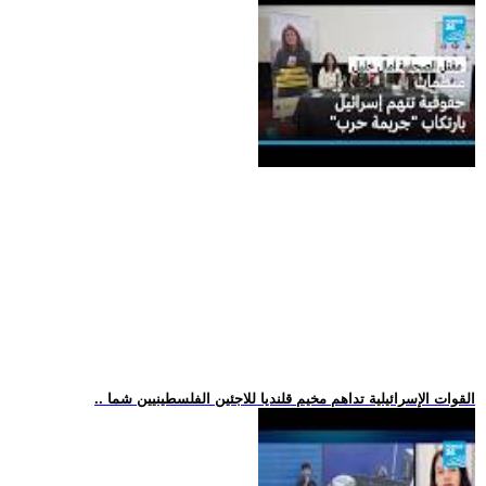
.. القوات الإسرائيلية تداهم مخيم قلنديا للاجئين الفلسطينيين شما