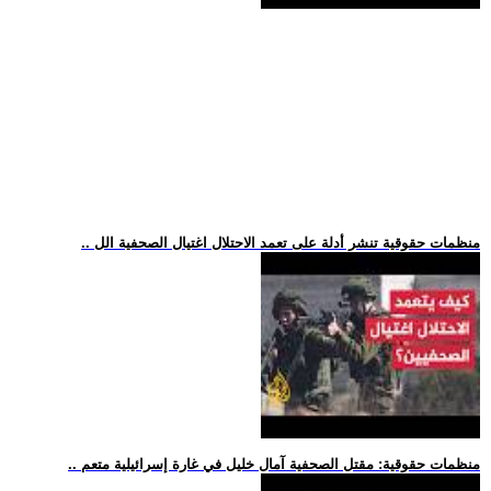
.. منظمات حقوقية تنشر أدلة على تعمد الاحتلال اغتيال الصحفية الل
.. منظمات حقوقية: مقتل الصحفية آمال خليل في غارة إسرائيلية متعم