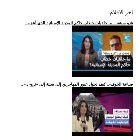
اخر الافلام
.. -غزو سبتة-... ما خلفيات خطاب حاكم المدينة الإسبانية الذي أعق
.. -صناعة الخوف-.. كيف تحول عبور المهاجرين إلى سبتة إلى -غزو- ل