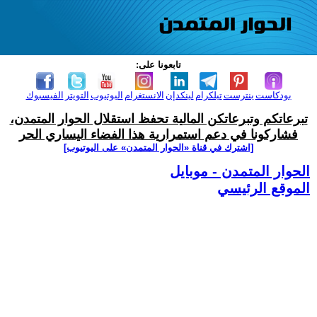
تابعونا على:
بودكاست
بنترست
تيلكرام
لينكدإن
الانستغرام
اليوتيوب
التويتر
الفيسبوك
تبرعاتكم وتبرعاتكن المالية تحفظ استقلال الحوار المتمدن،
فشاركونا في دعم استمرارية هذا الفضاء اليساري الحر
[اشترك في قناة ‫«الحوار المتمدن» على اليوتيوب]
الحوار المتمدن - موبايل
الموقع الرئيسي