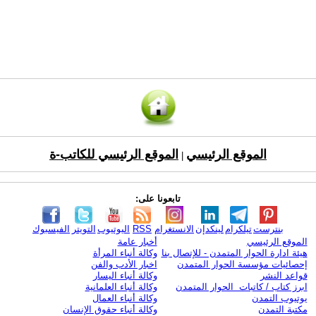
الموقع الرئيسي
الموقع الرئيسي للكاتب-ة
|
تابعونا على:
بنترست
تيلكرام
لينكدإن
الانستغرام
RSS
اليوتيوب
التويتر
الفيسبوك
الموقع الرئيسي
أخبار عامة
هيئة ادارة الحوار المتمدن - للإتصال بنا
وكالة أنباء المرأة
إحصائيات مؤسسة الحوار المتمدن
اخبار الأدب والفن
قواعد النشر
وكالة أنباء اليسار
ابرز كتاب / كاتبات الحوار المتمدن
وكالة أنباء العلمانية
يوتيوب التمدن
وكالة أنباء العمال
مكتبة التمدن
وكالة أنباء حقوق الإنسان