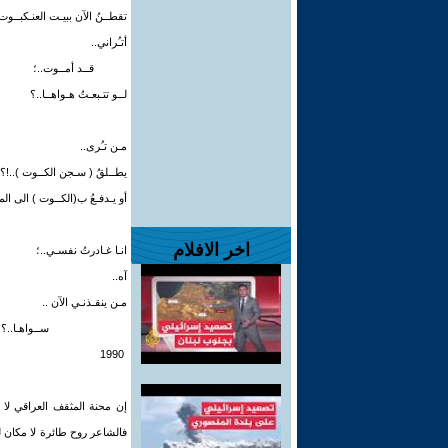
تقطــنُ الآن ببيـت العنـكبــوت
أتـُراني..
قــد أمــوت..؛
لــو تتـبعـتُ هـواهــا..؟
مـن تـُرى..
يطــلقُ ( سـجن الكــوت )..!؟
أو يـدفـعُ ب(الكــوت ) الى الم
اخر الافلام
انـا غـادرتُ نفسـي..؛
آه..
مـن ينقـذنـي الآن ..
ســواهـا..؟
1990
إن محنة المثقف العراقي لا 
فالشاعر روح طائرة لا مكان ل