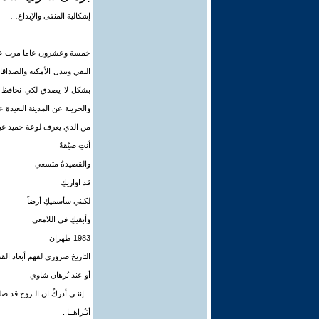
إشكالية المنفى والإبداع…
خمسة وعشرون عاما مرت على 
النفي وتبدل الأمكنة والصداق
بشكل لا يصدق لكي نحافظ عل
والحزينة عن المدينة البعيدة 
من الذي يعرف لوعة حميد غير
أنتِ ضيّقةٌ
والقصيدةُ متسعي
قد اواريكِ
لكنني سأسميكِ أرضاً
وأبقيكِ في اللامعي
1983 طهران
التاريخ ضروري لفهم أبعاد الق
أو عند بُرهان شاوي
إننـي أدركُ ان الـروح قد ضل
أتـُراهــا..