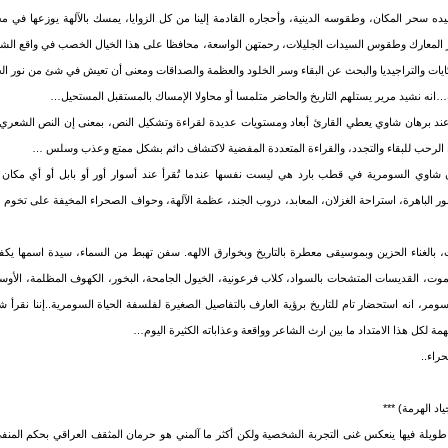
ه سحر المكان، وطقوسه الدينية، وأحجاره القادمة إلينا من كل الزوايا، يمسك بالآلهة يوزعها في
بار المعارك وطقوس السيدات الجليلات، رحمتهن الواسعة، محافظا على هذا الخيال الخصب في واقع الشاع
حكايات والتراجيديا والبحث عن البقاء وسر الخلود والعظمة والصداقات ومعنى أن تعيش في شئ من نور ا
اية…انه نشيد مرير يستلهم التاريخ والحاضر متلمسا أو محاولا الإمساك بالمستقبل المستحيل…
ند برهان شاوي يعطي القارئ أبعاد ومستويات عديدة لقراءة وتشكيل النص، بمعنى إن النص الشعري 
 الرحب للبقاء والتجدد، والقراءة المتعددة المفضية لاكتشاف دائم بشكل ممتع وعذب وسلس …
 شاوي السومرية في قطب بارد هي ليست نفسها عندما تُقرأ عند أسوار أور أو بابل أو أي مكان م
سور الباهرة، استراحة الغزلان، المعابد، دروب الجند، عظمة الآلهة، وحواف الصحراء المخيفة على تخو
ات، بالغناء الحزين وبموسيقى معطرة بالتاريخ وبخوارق الالهه. سفن تهبط من السماء، سيدة اسمها يكف
ت، القديسات المتشحات بالسواد، كلاب فرعونية، الخيول الجامحة، البخور، الكهوف المظلمة، الأو
 سومر، انه استحضار تام للتاريخ برؤية العارف بالتفاصيل الصغيرة لفلسفة الحياة السومرية..إننا نقرأ
ة لكل هذا الامتداد ما بين ارث الشاعر وواقعة وعذاباته الكثيرة اليوم…
راء..
د الهرمة) ***
طويلة فيها ينعكس غنى التجربة الشخصية ولكن أكثر ما آلمني هو حرمان المثقف العراقي بحكم المنفى