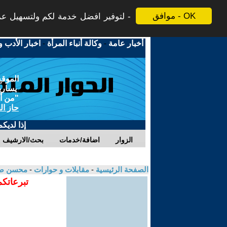
موافق - OK
لتوفير افضل خدمة لكم ولتسهيل عملي
أخبار عامة
-
وكالة أنباء المرأة
-
اخبار الأدب و
الموقع
يسارية
"من أج
حاز ال
إذا لديك
الزوار
اضافة/خدمات
بحث/الارشيف
الصفحة الرئيسية
-
مقابلات و حوارات
-
محسن صا
تبرعاتكم