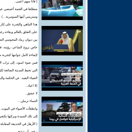
( فانا سهم أعمى..
منطلقا في العتمة أغمضي عين
وسترينني أيتها السومرية…)
هذا التباهي والقدرة على إثا
على التعلق بالعالم وبقاءه 
خاص بروح الشاعر، رؤيته، فل
لإضاءة كامل جوانبها كتجربة 
فمن ضوء اسود، إلى تراب الش
التي تحيط المدينة الضائعة لك
الضياء البعيد، عن الحكمة والب
(لا اعياد..
لا عشق..
النساء ترملن…
وانطفأت الأضواء في البيوت…
إلى تلك السيدة وبركتها يكتف
( الأزهار في الحديقة المقابلة.
ترفض أن تتفتح..