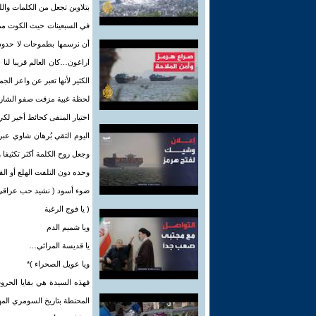
بتلاوين تجعل من الكلمات وا
في السبعينات حيث الكوت ممتل
أن نرسمها بطموحات لا حدود 
اراغون…كان العالم قريبا لنا 
الكثير لأنها تعبر عن واعز 
اختيار المنفى كحائط أخير ل
اليوم التقي بُرهان شاوي عب
وجعل روح الكلمة أكثر تكثيفا
وحده دون التلفت الهلع أو ا
ضوء أسود ( نشيد حب عراقي 
( يا فوج الرغبة
ويا شميم الدم
يا قديسة المراثي…
ويا عويل الصحراء )*
فهذه السيدة هي بقايا الحرو
المحنطة بتاريخ السومري المه