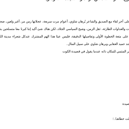
آخر لقاء مع الصديق والشاعر بُرهان شاوي، أعوام مرت سريعة، عجلاتها زمن مر، أغبر ولعين، ضج
ات والعداوات الطارئة، ثقل الزمن، وشبح السياسي الجلاد، لكن هناك شئ أكيد إننا كبرنا معا متسلحين 
ى متعة الخطوة الأولى وتفاصيلها الدقيقة، فليس عبثا هذا الهم المشترك عندكل شعراء مدينة ال
عند حميد العقابي وبرهان شاوي على سبيل المثال..
 المنتمي للمكان ذاته عندما يقول في قصيدة الكوت
صيدة
ت خطاهـا..؛