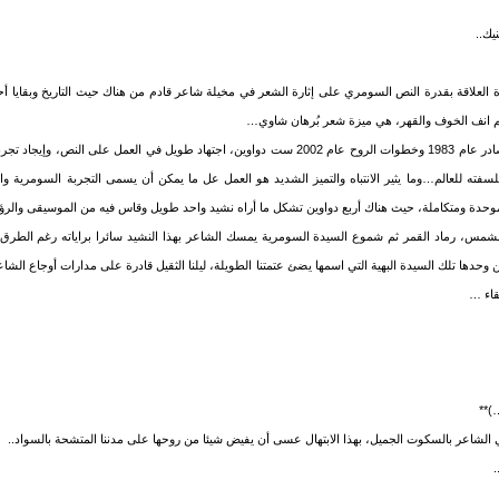
يك..
رة العلاقة بقدرة النص السومري على إثارة الشعر في مخيلة شاعر قادم من هناك حيث التاريخ وبقايا 
رغم انف الخوف والقهر، هي ميزة شعر بُرهان شاوي…
بين ديوان رماد المجوسي الصادر عام 1983 وخطوات الروح عام 2002 ست دواوين، اجتهاد طويل في العمل 
سفته للعالم…وما يثير الانتباه والتميز الشديد هو العمل عل ما يمكن أن يسمى التجربة السومرية و
موحدة ومتكاملة، حيث هناك أربع دواوين تشكل ما أراه نشيد واحد طويل وقاس فيه من الموسيقى والرؤيا 
مس، رماد القمر ثم شموع السيدة السومرية يمسك الشاعر بهذا النشيد سائرا براياته رغم الطرق ا
ن وحدها تلك السيدة البهية التي اسمها يضئ عتمتنا الطويلة، ليلنا الثقيل قادرة على مدارات أوجاع ال
قاء …
)**
ي الشاعر بالسكوت الجميل، بهذا الابتهال عسى أن يفيض شيئا من روحها على مدننا المتشحة بالسواد..
.