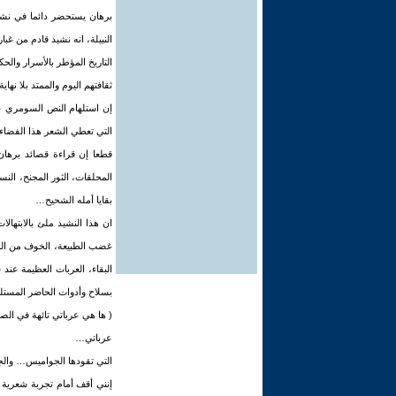
برهان يستحضر دائما في نشيد
النبيلة، انه نشيد قادم من غ
التاريخ المؤطر بالأسرار وال
ثقافتهم اليوم والممتد بلا نه
إن استلهام النص السومري ع
التي تعطي الشعر هذا الفضاء
قطعا إن قراءة قصائد برهان
المحلقات، الثور المجنح، الن
بقايا أمله الشحيح…
ان هذا النشيد ملئ بالابتهال
غضب الطبيعة، الخوف من المو
البقاء، العربات العظيمة عند
بسلاح وأدوات الحاضر المستلهم
( ها هي عرباتي تائهة في الصح
عرباتي…
التي تقودها الجواميس… والجيا
إنني أقف أمام تجربة شعرية 