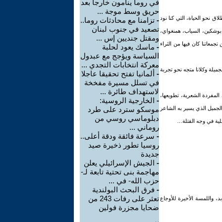
في روما ينامون خارجا بعد
حريق وسط موجة ...
ق نحو الحياة، التي كنا نود
-
تزامنا مع محادثات روما..
تصعيد في جنوب لبنان
بوشكين، السياب، همنغواي،
ومقتل جنديين إس ...
جمعاتنا كان فيها من الثراء
-
ماسك يعود لحلبة
السياسة ويؤجج مع عبدول
معركة انتخابات التجدي ...
م في الدنيا بلا تخطيط …، اللقاء الأخير مع برهان عام 1979 كان في براغ الجميلة وكلانا متجه نحو تجربة
-
ألمانيا تفتح تحقيقا عاجلا
في تسلل مسيرة مفخخة
لاستهداف طائرة ...
المفردة الشعرية، تطويعها،
-
الخارجية الروسية:
الجميل الذي يسير به الشاعر
موسكو سترد على طرد
دبلوماسي روسي من
لية في وجه القتلة…
روماني ...
-
سرعة فائقة ودقة أعلى..
روسيا تطور ذخيرة صيد
جديدة
-
الجيش الإسرائيلي يعلن
مهاجمة بنى تحتية تابعة لـ-
حزب الله- في ...
-
فرق البحث البولندية
تعثر على رفات 243 من
، واللمسة الأخيرة للأوجاع
ضحايا مجزرة فولين