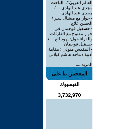
العالم العربيّ؟.. الباحث
مجدي عبد الهادي ... /
مجدى عبد الهادى
-
حوار مع ميشال سير /
الحسن علاج
-
حسقيل قوجمان في
حوار مفتوح مع القارئات
والقراء حول: يهود الع ... /
حسقيل قوجمان
-
المقدس متولي : مقامة
أدبية / ماجد هاشم كيلاني
المزيد.....
المعجبين بنا على
الفيسبوك
3,732,970