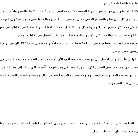
للغة مطواعة لنشيد السحر…
ئة بالحياة وبشئ من هامش الحرية البسيط، كانت مجاميع الشباب تضج بالثقافة والشعر والأدب والانطلا
لها، كان كل شئ ضاج بالصراع الجميل فعلى أماسي الشط كان معنا دائما شئ ما من غوغول، لوركا، 
بشكل يبدو أكثر حضورا من اليوم رغم كل هذا الترحال، حياتنا اللحظة تجربة فردية في تجلياتها في حين ت
الجماعة وطاقة الشباب والبحث عن التميز وسط منافسة للبحث عن الأفضل في تجليات المكان …
لحظة غبية مزقت صفو الشارع وهدوءه المعتاد، جعلتنا نهي
كي نبقى فوق الأرض …
ر الهاتف وأستطيع أن احصل عل دواوينه الشعرية، أقف الآن أمام زمن من التجربة ومحاولة الصقل في 
 وتعبيرا في مساحة رسم الصورة لكي يتدفق الشعر بكل هذه البهجة الآسرة، التي تنقلنا إلى هذا الجنون 
لقلق من وحشة العمر وضياع الوطن وملوحة ومرارة الغربة الشديدة، ذلك هو سلاح الشاعر الشديد الفاع
) إلى تلك السومرية
ب الشائخة، شئ من حافة الصحراء، والفقر، وبقايا السومري الضائع، متاهات الفضيلة، وطهارة المعابد
زوم حيث لا ربان عند بقايا الرمال…