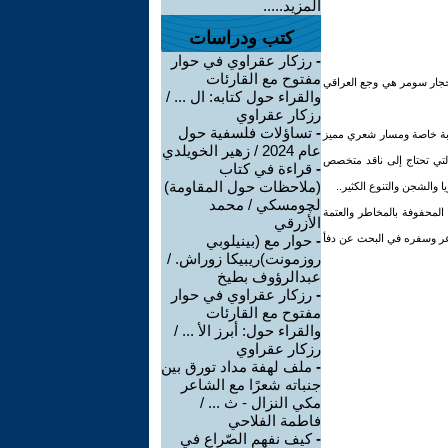
المزيد.....
كتب ودراسات
-
رزكار عقراوي في حوار
مفتوح مع القارئات
أحجار سومر هي وجع العراقي
والقراء حول كتابه: ال ... /
رزكار عقراوي
-
تساؤلات فلسفية حول
على النص، وإيجاد تجربة خاصة ومسار شعري مميز
عام 2024 / زهير الخويلدي
التي تحتاج إلى ناقد متخصص
-
قراءة في كتاب
(ملاحظات حول المقاومة)
والشجن والتنوع الكثير..
لچومسكي / محمد
لمحفوفة بالمخاطر والعتمة
الأزرقي
شاعر وسفره في البحث عن دفأ
-
حوار مع (بينيلوبي
روزمونت)ريبيكا زوراش. /
عبدالرؤوف بطيخ
-
رزكار عقراوي في حوار
مفتوح مع القارئات
والقراء حول: أبرز الأ ... /
رزكار عقراوي
-
ملف لهفة مداد تورق بين
جنباته شعرًا مع الشاعر
مكي النزال - ث ... /
فاطمة الفلاحي
-
كيف نفهم الصّراع في