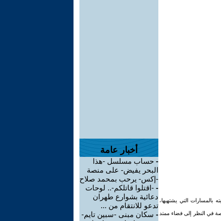
أخبار عامة
-
حساب مسلسل -هذا
البحر يفيض- على منصة
-إكس- يرحب بمحمد صلاح
-
-اقتلوا قاتلكم-.. لوحات
دعائية بشوارع طهران
ه بالمسارات التي يشتهيها،
تدعو للانتقام من ...
لصة في النظر إلى فضاء ممتد
-
سكان مبنى -سبين تايم-