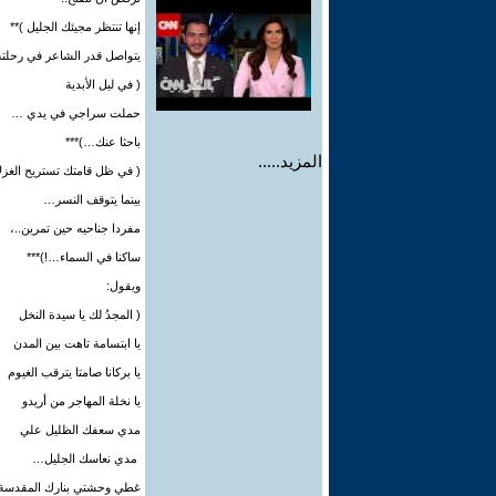
إنها تنتظر مجيئك الجليل )**
يتواصل قدر الشاعر في رحلته 
( في ليل الأبدية
حملت سراجي في يدي …
باحثا عنك…)***
المزيد.....
( في ظل قامتك تستريح الغزل
بينما يتوقف النسر…
مفردا جناحيه حين تمرين..،
ساكنا في السماء…!)***
ويقول:
( المجدُ لك يا سيدة النخل
يا ابتسامة تاهت بين المدن
يا بركانا صامتا يترقب الغيوم
يا نخلة المهاجر من أريدو
مدي سعفك الظليل علي
مدي نعاسك الجليل…
غطي وحشتي بنارك المقدسة…