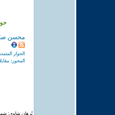
حوا
محسن صاب
الحوار المتمدن-العدد: 613 - 03
المحور: مقابل
بُرهان شاوي: شم