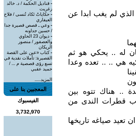
-
قناديل الحكمة / د. خالد
زغريت
الذي لم يغب ابدا عن
-
حكاياتْ تَكاد تُنسى / فلاح
العيفاري
-
وعي ـ قصص قصيرة جدا
/ حسين جداونه
-
ديوان 23 الحاوي
ما
والعصفور / منصور
الريكان
ان له .. يحكي هو ثم
-
كتاب «عين على القصة
القصيرة: تأملات نقدية في
 هي .. .. تعده وعدا
تسع رؤى قصصية م ... /
حميد عقبي
نا
المزيد.....
ون
المعجبين بنا على
دة .. هناك تتوه بين
شرب قطرات الندى من
الفيسبوك
3,732,970
 ان تعيد صياغه تاريخها