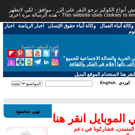
 أنواع الكوكيز نرجو النقر على الزر - موافق - لكي لاتظهر
This website uses cookies to ensure you ge
وكالة أنباء العمال
-
وكالة أنباء حقوق الإنسان
-
اخبار الرياضة
-
اخبار
لوم
التبرع للموقع - ادعمونا
حرية والعدالة الاجتماعية للجميع
"
تى نالها أعلام في الفكر والثقافة
قر هنا لاستخدام الموقع البديل
كوردي
English
نهى محمود
لموبايل انقر هنا
 المتمدن، فشاركونا في دعم