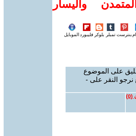
متمدن واليسار
م
بنترست
تمبلر
بلوكر
فليبورد
الموبايل
عليق على الموضوع
نرجو النقر على -
 (
0
)