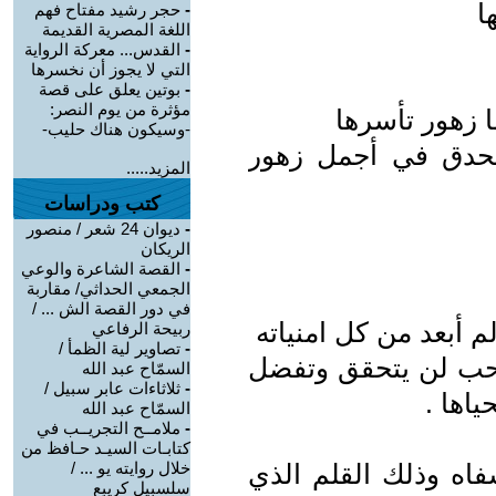
ا
-
حجر رشيد مفتاح فهم
اللغة المصرية القديمة
-
القدس... معركة الرواية
التي لا يجوز أن نخسرها
-
بوتين يعلق على قصة
مؤثرة من يوم النصر:
 زهور تأسرها
-وسيكون هناك حليب-
تحدق في أجمل زهور
المزيد.....
كتب ودراسات
-
ديوان 24 شعر / منصور
الريكان
-
القصة الشاعرة والوعي
الجمعي الحداثي/ مقاربة
في دور القصة الش ... /
م أبعد من كل امنياته
ربيحة الرفاعي
-
تصاوير لية الظمأ /
 بحب لن يتحقق وتفضل
السمّاح عبد الله
-
ثلاثاءات عابر سبيل /
اها .
السمّاح عبد الله
-
ملامــح التجريــب في
كتابـات السيـد حـافظ من
شفاه وذلك القلم الذي
خلال روايته يو ... /
سلسبيل كريبع