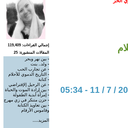
ي الحر
ام
إجمالي القراءات: 119,409
المقالات المنشورة: 25
-
بين نهر وبحر
-
ولد.. بنت
-
عن تجارب الحب
-
التاريخ الدموي للأحلام
-
كتابة
-
عن الرحيل إلإفتراضي
-
بين إرادة الموت والحياة
-
إمرأة أبدية الطفولة
-
حزن متنكر في زي مهرج
-
بين تعاويذ الكتابة
وقاموس الأرقام
المزيد.....