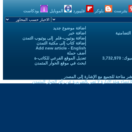
بنترست
بلوكر
فليبورد
الموبايل
بودكاست
اضافة موضوع جديد
التضامنية
اضافة خبر
إضافة يوتيوب-فلم إلى يوتيوب التمدن
إضافة كتاب إلى مكتبة التمدن
Add new article - English
أضف حملة
3,732,97
تعديل الموقع الفرعي للكاتب-ة
ابحث في موقع الحوار المتمدن
شر متاحة للجميع مع الإشارة إلى المصدر
ضاء هيئة الادارة لا تعبر بالضرورة عن رأي الحوار المتمدن