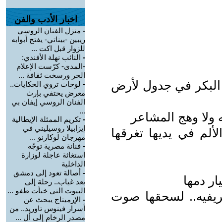
اخبار الأدب والفن
-
منزل الفنان الروسي
ريبين -بيناتي- يفتح أبوابه
للزوار قبل اكت ...
-
النائب نهلة الأفندي:
-المدى- كرّست الإعلام
الحر ورسخت ثقافة ...
ء البكر في جدول لأرض
-
لوحات تروي الحكايات..
معرض يحتفي بإرث
الفنان الروسي إيفان بي
...
 ولا وهج المشاعر
-
تكريم الممثلة الإيطالية
إيزابيلا روسيليني في
ألم في يديها تغرقها
مهرجان لوكارنو ...
-
فنانة مصرية توجّه
استغاثة عاجلة لوزارة
الداخلية
-
أصالة تعود إلى دمشق
ر دمها
بعد غياب.. رحلة إلى
البيوت التي خبأت طفو ...
يفيه.. لسحقها صوت
-
الإرميتاج يبحث عن
أسرار فينوس تاوريد.. من
مصدر الرخام إلى أل ...