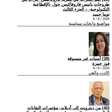
طروحات يانيس فاروفاكيس حول -الإقطاعية
التكنولوجية- – الجزء الثالث
توما حميد
2026 / 8 / 6
مواضيع وابحاث سياسية
(39) أمنيات غير مسبوقة
فوز حمزة
2026 / 8 / 6
الادب والفن
(40) من ديترويت إلى أديلايد- مؤتمرات النقابات