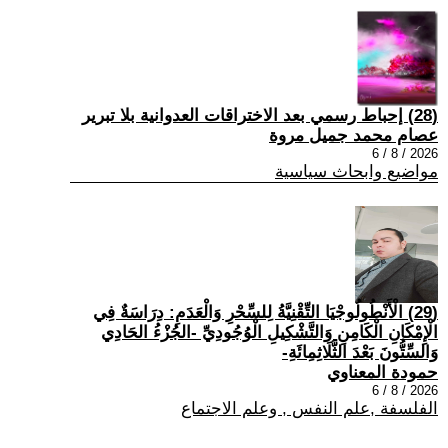
(28) إحباط رسمي بعد الاختراقات العدوانية بلا تبرير
عصام محمد جميل مروة
2026 / 8 / 6
مواضيع وابحاث سياسية
(29) الْأَنْطُولُوجْيَا التِّقْنِيَّةُ لِلسِّحْرِ وَالْعَدَمِ: دِرَاسَةٌ فِي
الْإِمْكَانِ الْكَامِنِ وَالتَّشْكِيلِ الْوُجُودِيِّ -الجُزْءُ الحَادِي
وَالسِّتُّونَ بَعْدَ الثَّلَاثِمِائَةِ-
حمودة المعناوي
2026 / 8 / 6
الفلسفة ,علم النفس , وعلم الاجتماع