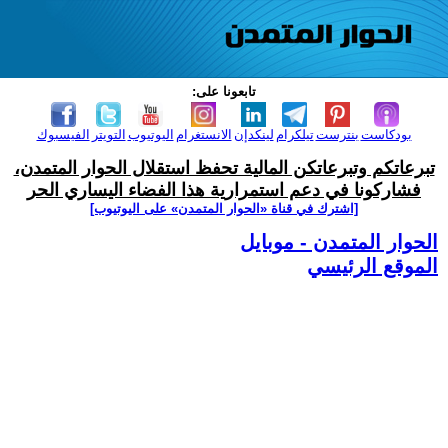
تابعونا على:
بودكاست
بنترست
تيلكرام
لينكدإن
الانستغرام
اليوتيوب
التويتر
الفيسبوك
تبرعاتكم وتبرعاتكن المالية تحفظ استقلال الحوار المتمدن،
فشاركونا في دعم استمرارية هذا الفضاء اليساري الحر
[اشترك في قناة ‫«الحوار المتمدن» على اليوتيوب]
الحوار المتمدن - موبايل
الموقع الرئيسي