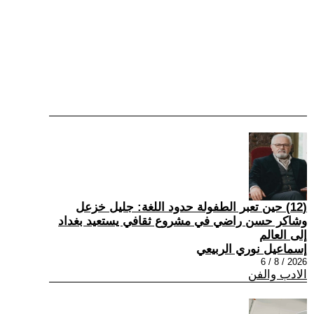
(12) حين تعبر الطفولة حدود اللغة: جليل خزعل
وشاكر حسن راضي في مشروع ثقافي يستعيد بغداد
إلى العالم
إسماعيل نوري الربيعي
2026 / 8 / 6
الادب والفن