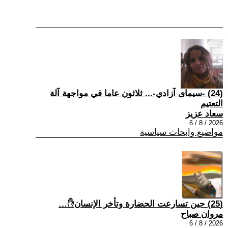
(24) -سيمای آزادي-... ثلاثون عاما في مواجهة آلة
التعتيم
سعاد عزيز
2026 / 8 / 6
مواضيع وابحاث سياسية
(25) حين تسارعت الحضارة وتأخر الإنسان✋…
مروان صباح
2026 / 8 / 6