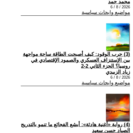
محمد حمد
2026 / 8 / 6
مواضيع وابحاث سياسية
(3) حرب الوقود: كيف أصبحت الطاقة ساحة مواجهة
بين الإستنزاف العسكري والصمود الإقتصادي في
روسيا؟ الجزء الثاني 2-2
زياد الزبيدي
2026 / 8 / 6
مواضيع وابحاث سياسية
(4) رواية «أغنية هادئة»: أبشع الفجائع ما تنمو بالتدريج
الصياد حسن سعيد