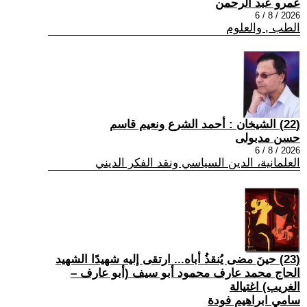
عمرو عبد الرحمن
2026 / 8 / 6
الطب , والعلوم
(22) الشيخان : أحمد الشرع ونعيم قاسم
حسن مدبولى
2026 / 8 / 6
العلمانية، الدين السياسي ونقد الفكر الديني
(23) حينَ مضى يُنقذُ أباه... ارتقى إليه شهيدًا الشهيد
الحاج محمد عارف محمود أبو سيف (أبو عارف –
الغريب) اغتيالة
سامي ابراهيم فودة