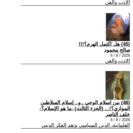
الادب والفن
(45) هل اكتمل الهرم؟!!!
صالح محمود
2026 / 8 / 6
الادب والفن
(46) بين اسلام الوحي ..و.. إسلام السلاطين
الموازي؟!... (الجزء الثالث) -ما هو الإسلام؟-
خلف الناصر
2026 / 8 / 6
العلمانية، الدين السياسي ونقد الفكر الديني