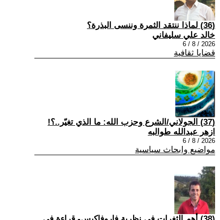
(36) لماذا ننتقد الثمرة وننسى البذرة؟
خالد علي سليفاني
2026 / 8 / 6
قضايا ثقافية
(37) الجولاني/الشرع وحزب الله: ما الذي تغيّر..؟!
ازهر عبدالله طوالبه
2026 / 8 / 6
مواضيع وابحاث سياسية
(38) أهم الثغرات في نظرية فاروفاكيس- قراءة في