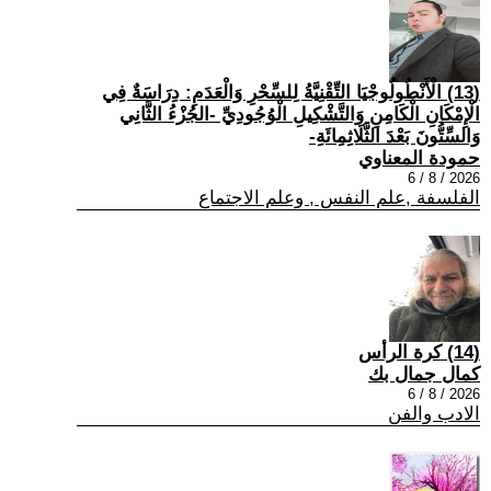
(13) الْأَنْطُولُوجْيَا التِّقْنِيَّةُ لِلسِّحْرِ وَالْعَدَمِ: دِرَاسَةٌ فِي
الْإِمْكَانِ الْكَامِنِ وَالتَّشْكِيلِ الْوُجُودِيِّ -الجُزْءُ الثَّانِي
وَالسِّتُّونَ بَعْدَ الثَّلَاثِمِائَةِ-
حمودة المعناوي
2026 / 8 / 6
الفلسفة ,علم النفس , وعلم الاجتماع
(14) كرة الرأس
كمال جمال بك
2026 / 8 / 6
الادب والفن