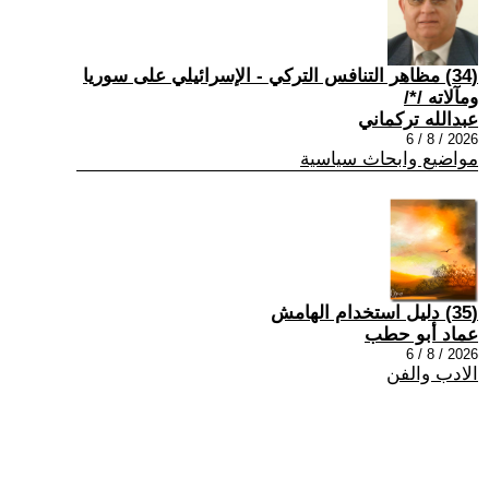
(34) مظاهر التنافس التركي - الإسرائيلي على سوريا
ومآلاته /*/
عبدالله تركماني
2026 / 8 / 6
مواضيع وابحاث سياسية
(35) دليل استخدام الهامش
عماد أبو حطب
2026 / 8 / 6
الادب والفن