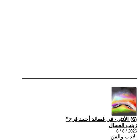
(6) الأنثى- في قصائد أحمد فرح”
زينب العسال
2026 / 8 / 6
الادب والفن