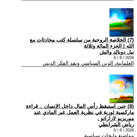
(7) الخلاصة الروحية من سلسلة كتب محادثات مع
الله | الجزء المائة وثلاثة
نيل دونالد والش
2026 / 8 / 6
العلمانية، الدين السياسي ونقد الفكر الديني
(8) حين استيقظ رأس المال داخل الإنسان .. قراءة
ماركسية ثورية في نظرية العمل غير المادي عند
موريزيو لازاراتو .
رياض الشرايطي
2026 / 8 / 6
مواضيع وابحاث سياسية