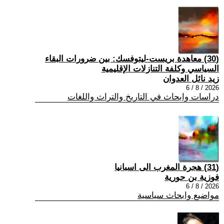
(30) معاهدة بريست-ليتوفسك: بين ضرورات البقاء
السياسي وكلفة التنازلات الإقليمية
زيد نائل العدوان
2026 / 8 / 6
دراسات وابحاث في التاريخ والتراث واللغات
(31) هجرة المغرب الى اسبانيا
فوزية بن حورية
2026 / 8 / 6
مواضيع وابحاث سياسية