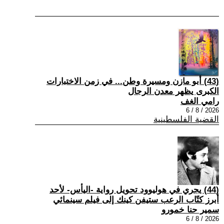
(43) أبو مازن ومسيرة وطن... في زمن الاختبارات
الكبرى يظهر معدن الرجال
رامي الغف
2026 / 8 / 6
القضية الفلسطينية
(44) يجري في هوليوود تحويل رواية -اليأس- لأحد
أبرز كتّاب الرعب ستيفن كينك إلى فيلم سينمائي
سمير حنا خمورو
2026 / 8 / 6