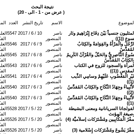
نتيجة البحث
(عرض من - 1 - الى - 20 )
لموضوع
الاسم
تاريخ النشر
العدد
المحاور
لمثليون جنسياً بَيْنَ دِفَاع إِبْرَاهِيمَ ونَار
ناصر
2017 / 6 / 10
5547
العل
َسوع ((1))
المنصور
الفك
لرَّجُلُ والْمَرْأَةُ والقِوَامَةُ والكِتَابُ
ناصر
2017 / 6 / 9
5546
العل
لمُقدَّسُ
المنصور
الفك
َسُوعُ النَّاصِرِيُّ والحَبْلُ والقُرْآنُ الكَرِيمُ
ناصر
2017 / 6 / 8
5545
العل
الكِتَابُ المُقدَّسُ
المنصور
الفك
لمرأة والسجود للزوج في الكتاب
ناصر
2017 / 6 / 6
5543
العل
لمقدس ((1))
المنصور
الفك
َيْرِ الْمَغْضُوبِ عَلَيْهِمْ وسامِي الذِّيب
ناصر
2017 / 6 / 4
5541
العل
((1
المنصور
الفك
لأَنْبِياءُ وجِهَادُ النِّكَاحِ والكِتَابُ المُقدَّسُ
ناصر
2017 / 6 / 3
5540
العل
((2
المنصور
الفك
لأَنْبِياءُ وجِهَادُ النِّكَاحِ والكِتَابُ المُقدَّسُ
ناصر
2017 / 6 / 3
5540
العل
((1
المنصور
الفك
لفولجاتا السريانانية ومعنى البشيطة
ناصر
2017 / 5 / 22
5528
العل
صيغة المؤنث
المنصور
الفك
فْرُ الْمَكَّابِيين ومُشْتَرَكات إسلاَميَّة (4)
ناصر
2017 / 5 / 20
5526
العل
المنصور
الفك
فْرُ يَشُوعَ ومُشْتَرَكات إِسْلامية (3)
ناصر
2017 / 5 / 20
5526
العل