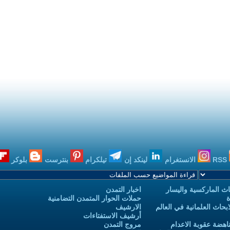
RSS
الانستغرام
لينكد إن
تيلكرام
بنترست
بلوكر
ث الماركسية واليسار
اخبار التمدن
ة
حملات الحوار المتمدن التضامنية
حاث العلمانية في العالم
الارشيف
أرشيف الاستفتاءات
اهضة عقوبة الاعدام
مروج التمدن