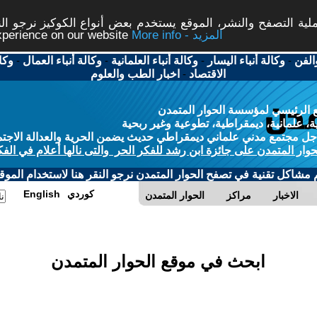
ة التصفح والنشر، الموقع يستخدم بعض أنواع الكوكيز نرجو النق
More info - المزيد
experience on our website
الفن
-
وكالة أنباء اليسار
-
وكالة أنباء العلمانية
-
وكالة أنباء العمال
-
وكا
الاقتصاد
-
اخبار الطب والعلوم
 الرئيسي لمؤسسة الحوار المتمدن
، علمانية، ديمقراطية، تطوعية وغير ربحية
ل مجتمع مدني علماني ديمقراطي حديث يضمن الحرية والعدالة الاجتم
حوار المتمدن على جائزة ابن رشد للفكر الحر والتى نالها أعلام في الفك
م مشاكل تقنية في تصفح الحوار المتمدن نرجو النقر هنا لاستخدام الموقع
كوردي
English
الاخبار
مراكز
الحوار المتمدن
ابحث في موقع الحوار المتمدن