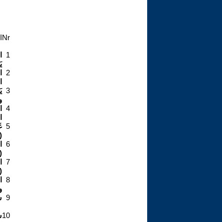
Nr
ا
1
ا
ي
2
ا
ا
3
ي
و
4
ا
ا
5
غ
))
6
ا
))
7
ا
))
8
ا
و
9
س
10
س