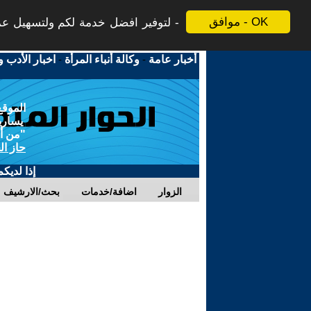
موافق - OK
لتوفير افضل خدمة لكم ولتسهيل عملي
أخبار عامة
-
وكالة أنباء المرأة
-
اخبار الأدب و
الموقع
يسارية
"من أج
حاز ال
إذا لديك
الزوار
اضافة/خدمات
بحث/الارشيف