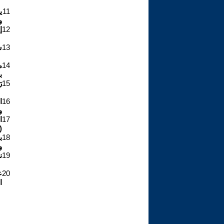
11
ي
و
12
إ
13
س
14
م
ب
15
ر
16
ا
و
17
ا
))
18
ب
و
19
ن
20
ع
ا