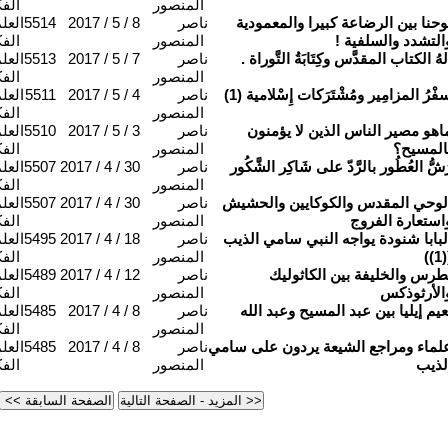
المنصور
الفك
وحنا بين الرضاعة كبيرا والمعمودية
ناصر
2017 / 5 / 8
5514
العل
التشدد والسلفية !
المنصور
الفك
لهُ الكتاب المقدَّس وكِتَابَةُ التَّوراة .
ناصر
2017 / 5 / 7
5513
العل
المنصور
الفك
فْرُ المزامِير ومُشْتَرَكات إِسْلامية (1)
ناصر
2017 / 5 / 4
5511
العل
المنصور
الفك
اهو مصير الناس الذين لا يؤمنون
ناصر
2017 / 5 / 3
5510
العل
المسيح؟
المنصور
الفك
َشُّ العُطُور بالرَّدّ على شَاكِر الشَّكُور
ناصر
2017 / 4 / 30
5507
العل
المنصور
الفك
لوحي المقدس والكوكايين والحشيش
ناصر
2017 / 4 / 30
5507
العل
استعارة الفروج
المنصور
الفك
لبابا شنودة يواجه النبي سامي الذيب
ناصر
2017 / 4 / 18
5495
العل
((1
المنصور
الفك
طرس والخليفة بين الكاثوليك
ناصر
2017 / 4 / 12
5489
العل
الأرثوذكس
المنصور
الفك
عيم إيليا بين عبد المسيح وعبد الله
ناصر
2017 / 4 / 8
5485
العل
المنصور
الفك
لماء ومراجع الشيعة يردون على سامي
ناصر
2017 / 4 / 8
5485
العل
لذيب
المنصور
الفك