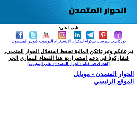
تابعونا على:
بودكاست
بنترست
تيلكرام
لينكدإن
الانستغرام
اليوتيوب
التويتر
الفيسبوك
تبرعاتكم وتبرعاتكن المالية تحفظ استقلال الحوار المتمدن،
فشاركونا في دعم استمرارية هذا الفضاء اليساري الحر
[اشترك في قناة ‫«الحوار المتمدن» على اليوتيوب]
الحوار المتمدن - موبايل
الموقع الرئيسي