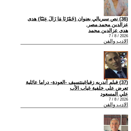
(36) نص سيريالي بعنوان (خَمْرُنَا مَا زَالَ عِنَبًا) هدى
عزالدين محمد.مصر.
هدى عزالدين محمد
2026 / 8 / 7
الادب والفن
(37) فيلم أندريه زفياغينتسيف -العودة- دراما عائلية
تعرض على خلفية غياب الأب
علي المسعود
2026 / 8 / 7
الادب والفن