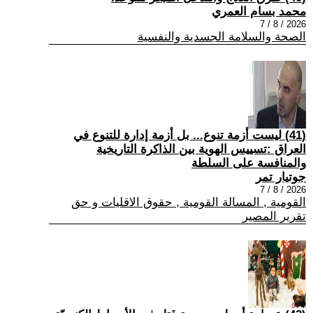
محمد بسام العمري
2026 / 8 / 7
الصحة والسلامة الجسدية والنفسية
(41) ليست أزمة تنوع... بل أزمة إدارة للتنوع في
العراق :تسييس الهوية بين الذاكرة التاريخية
والمنافسة على السلطة
جوتيار تمر
2026 / 8 / 7
القومية , المسالة القومية , حقوق الاقليات و حق
تقرير المصير