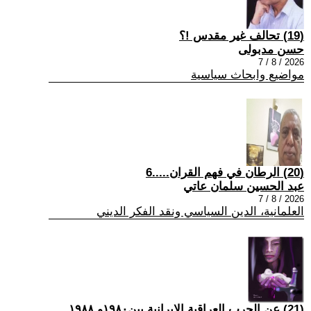
(19) تحالف غير مقدس !؟
حسن مدبولى
2026 / 8 / 7
مواضيع وابحاث سياسية
(20) الرطان في فهم القران.....6
عبد الحسين سلمان عاتي
2026 / 8 / 7
العلمانية، الدين السياسي ونقد الفكر الديني
(21) عن الحرب العراقية الايرانية بين١٩٨٠و ١٩٨٨