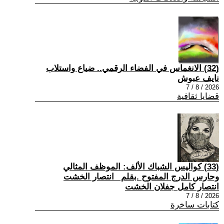
(32) الانغماس في الفضاء الرقمي.. ضياع واستلاب
نايف عبوش
2026 / 8 / 7
قضايا ثقافية
(33) كواليس الشباك الألف: الموظف المثالي
وحارس الدرج المفتوح .بقلم _انتصار الخشت
انتصار كامل جفلان الخشت
2026 / 8 / 7
كتابات ساخرة