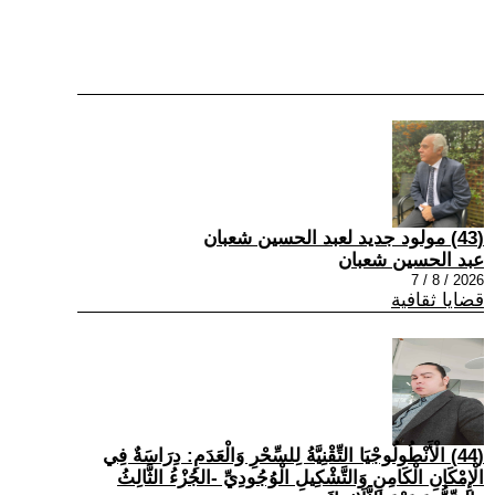
(43) مولود جديد لعبد الحسين شعبان
عبد الحسين شعبان
2026 / 8 / 7
قضايا ثقافية
(44) الْأَنْطُولُوجْيَا التِّقْنِيَّةُ لِلسِّحْرِ وَالْعَدَمِ: دِرَاسَةٌ فِي
الْإِمْكَانِ الْكَامِنِ وَالتَّشْكِيلِ الْوُجُودِيِّ -الجُزْءُ الثَّالِثُ