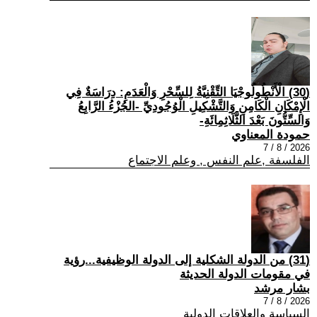
(30) الْأَنْطُولُوجْيَا التِّقْنِيَّةُ لِلسِّحْرِ وَالْعَدَمِ: دِرَاسَةٌ فِي
الْإِمْكَانِ الْكَامِنِ وَالتَّشْكِيلِ الْوُجُودِيِّ -الجُزْءُ الرَّابِعُ
وَالسِّتُّونَ بَعْدَ الثَّلَاثِمِائَةِ-
حمودة المعناوي
2026 / 8 / 7
الفلسفة ,علم النفس , وعلم الاجتماع
(31) من الدولة الشكلية إلى الدولة الوظيفية...رؤية
في مقومات الدولة الحديثة
بشار مرشد
2026 / 8 / 7
السياسة والعلاقات الدولية