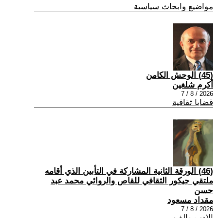
مواضيع وابحاث سياسية
(45) الوحش الكامن
أكرم شلغين
2026 / 8 / 7
قضايا ثقافية
(46) الورقة الثانية المشاركة في التأبين الذي أقامه
ملتقي جيكور الثقافي للقاص والروائي محمد عبد
حسن
مقداد مسعود
2026 / 8 / 7
الادب والفن