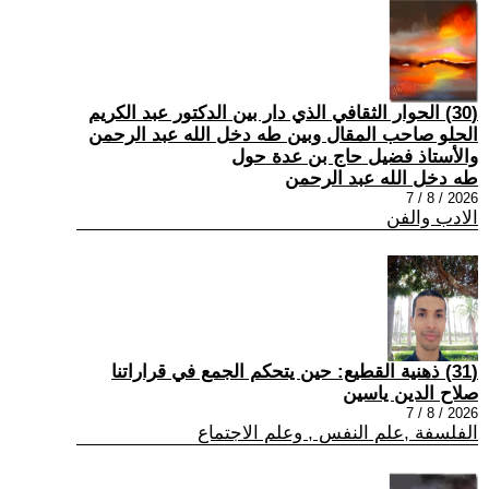
(30) الحوار الثقافي الذي دار بين الدكتور عبد الكريم
الحلو صاحب المقال وبين طه دخل الله عبد الرحمن
والأستاذ فضيل حاج بن عدة حول
طه دخل الله عبد الرحمن
2026 / 8 / 7
الادب والفن
(31) ذهنية القطيع: حين يتحكم الجمع في قراراتنا
صلاح الدين ياسين
2026 / 8 / 7
الفلسفة ,علم النفس , وعلم الاجتماع