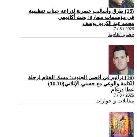
(15) طرق وأساليب عصرية لزراعة جينات تنظيمية
في مؤسسات منهارة: بحث أكاديمي
محمد عبد الكريم يوسف
2026 / 8 / 7
قضايا ثقافية
(16) ترانيم في أقصى الجنوب: مسك الختام لرحلة
الكلمة والوعي مع حسني الإتلاتي(10-10)
عطا درغام
2026 / 8 / 7
مقابلات و حوارات