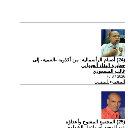
(24) أصنام الرأسمالية: من أكذوبة -التنمية- إلى
حظيرة البقاء الحيواني
غالب المسعودي
2026 / 8 / 7
المجتمع المدني
(25) المجتمع المفتوح وأعداؤه
عبد المجيد إسماعيل الشهاوي