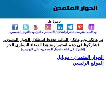
تابعونا على:
بودكاست
بنترست
تيلكرام
لينكدإن
الانستغرام
اليوتيوب
التويتر
الفيسبوك
تبرعاتكم وتبرعاتكن المالية تحفظ استقلال الحوار المتمدن،
فشاركونا في دعم استمرارية هذا الفضاء اليساري الحر
[اشترك في قناة ‫«الحوار المتمدن» على اليوتيوب]
الحوار المتمدن - موبايل
الموقع الرئيسي