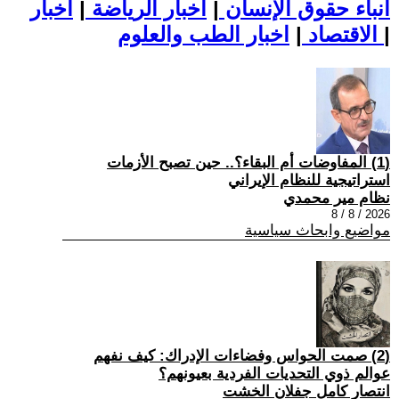
أنباء حقوق الإنسان
|
اخبار الرياضة
|
اخبار
|
اخبار الطب والعلوم
الاقتصاد
|
(1) المفاوضات أم البقاء؟.. حين تصبح الأزمات
استراتيجية للنظام الإيراني
نظام مير محمدي
2026 / 8 / 8
مواضيع وابحاث سياسية
(2) صمت الحواس وفضاءات الإدراك: كيف نفهم
عوالم ذوي التحديات الفردية بعيونهم؟
انتصار كامل جفلان الخشت