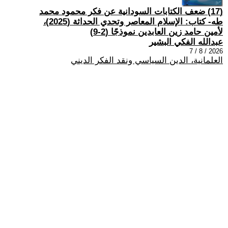
(17) ضعف الكتابات السودانية عن فكر محمود محمد
طه- كتاب: الإسلام المعاصر وتحدي الحداثة (2025)،
لأمين حامد زين العابدين نموذجًا (2-9)
عبدالله الفكي البشير
2026 / 8 / 7
العلمانية، الدين السياسي ونقد الفكر الديني