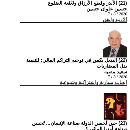
(21) الأيدز وقطع الأرزاق ونَعْنَعة الضلوع
حسين علوان حسين
2026 / 8 / 7
الادب والفن
(22) البديل يكمن في توجيه التراكم المالي: للتنمية
بدل المضاربات
سعيد مضيه
2026 / 8 / 7
ابحاث يسارية واشتراكية وشيوعية
(23) حين تُحسن الدولة صناعة الإنسان... تُحسن
صناعة أمنها المائي.؟