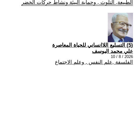
الطبيعة, التلوث , وحماية البيئة ونشاط حركات الخضر
(5) التسليع اللاانساني للحياة المعاصرة
علي محمد اليوسف
2026 / 8 / 10
الفلسفة ,علم النفس , وعلم الاجتماع