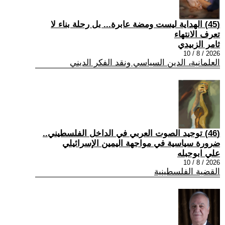
(45) الهداية ليست ومضة عابرة... بل رحلة بناء لا
تعرف الانتهاء
ثامر الزبيدي
2026 / 8 / 10
العلمانية، الدين السياسي ونقد الفكر الديني
(46) توحيد الصوت العربي في الداخل الفلسطيني..
ضرورة سياسية في مواجهة اليمين الإسرائيلي
علي ابوحبله
2026 / 8 / 10
القضية الفلسطينية