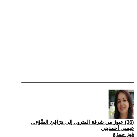
(36) عبورٌ من شرفة المترو.. إلى مَرَافِئِ الضَّوْء...
عيسى أحمديني
فوز حمزة