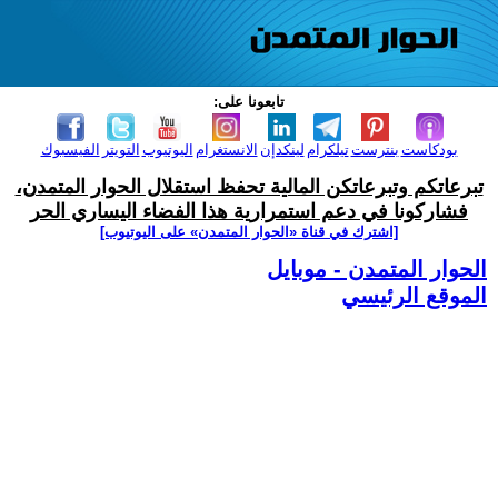
تابعونا على:
بودكاست
بنترست
تيلكرام
لينكدإن
الانستغرام
اليوتيوب
التويتر
الفيسبوك
تبرعاتكم وتبرعاتكن المالية تحفظ استقلال الحوار المتمدن،
فشاركونا في دعم استمرارية هذا الفضاء اليساري الحر
[اشترك في قناة ‫«الحوار المتمدن» على اليوتيوب]
الحوار المتمدن - موبايل
الموقع الرئيسي