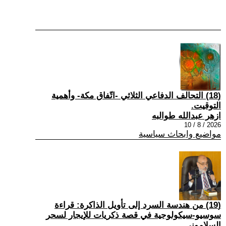
(18) التحالف الدفاعي الثلاثي -اتّفاق مكة- وأهمية
التوقيت.
ازهر عبدالله طوالبه
2026 / 8 / 10
مواضيع وابحاث سياسية
(19) من هندسة السرد إلى تأويل الذاكرة: قراءة
سوسيو-سيكولوجية في قصة ذكريات للإيجار لسحر
السلاموني