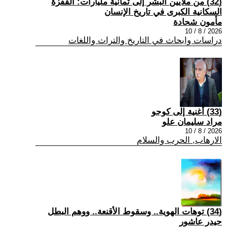
(32) من ملايين البشر إلى ثمانية مليارات: القفزة
السكانية الكبرى في تاريخ الإنسان
مأمون شحادة
2026 / 8 / 10
دراسات وابحاث في التاريخ والتراث واللغات
(33) أُغنية إلى كوجو
مراد سليمان علو
2026 / 8 / 10
الارهاب, الحرب والسلام
(34) توهات الهوية.. وسقوط الأقنعة.. ووهم البطل
حيدر عاشور